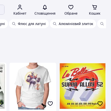
Кабінет
Сповіщення
Обране
Кошик
уні
Флюс для латуні
Алюмінієвий злиток
Бр