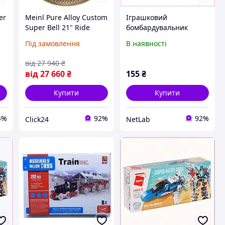
er
Meinl Pure Alloy Custom
Іграшковий
Super Bell 21" Ride
бомбардувальник
t
PAC21SBR (на
Qman 1412 серія Super
Під замовлення
В наявності
Замовлення)
Alloy Ares 76M2P44B88
ab
від
27 940
₴
від
27 660
₴
155
₴
Купити
Купити
4%
92%
92%
Click24
NetLab