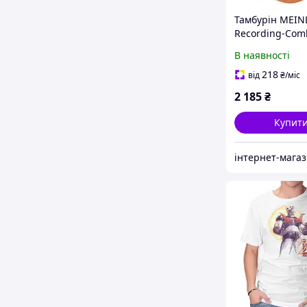
Тамбурін MEIN
Recording-Com
Tambourine Dua
В наявності
Jingles TA1M-S
Natural
218
від
₴
/міс
2 185
₴
Купит