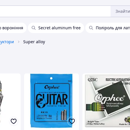
Знайти
о вороніння
Secret aluminum free
Поліроль для лат
уктори
Super alloy