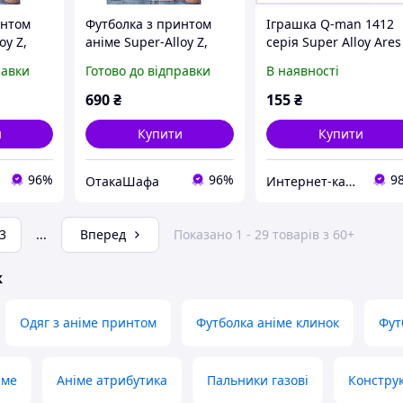
интом
Футболка з принтом
Іграшка Q-man 1412
oy Z,
аніме Super-Alloy Z,
серія Super Alloy Ares
Білий, XL
літак 76M24H484H
равки
Готово до відправки
В наявності
690
₴
155
₴
и
Купити
Купити
96%
96%
9
ОтакаШафа
Инте​рнет​-кат​алог ск​​идок "BAGSPACE"
3
...
Вперед
Показано 1 - 29 товарів з 60+
ж
Одяг з аніме принтом
Футболка аніме клинок
Фут
іме
Аніме атрибутика
Пальники газові
Конструк