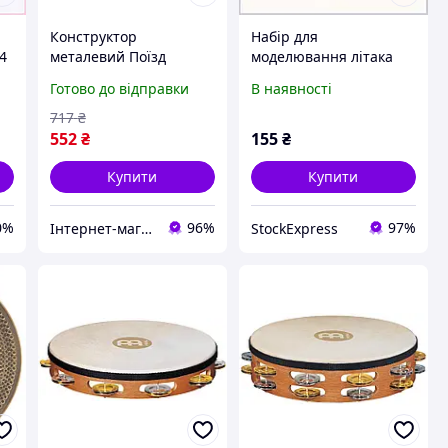
Конструктор
Набір для
-4
металевий Поїзд
моделювання літака
"Assembly Alloy Toys -
Qman Super Alloy Ares,
Готово до відправки
В наявності
Train" No.507 202
7K6T24X487
деталей Супер ціна
717
₴
552
₴
155
₴
Купити
Купити
0%
96%
97%
Інтернет-магазин "Little Sam"
StockExpress