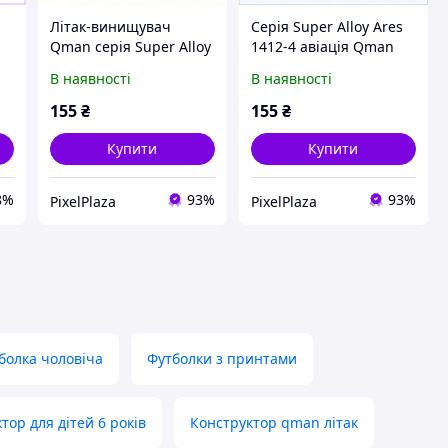
Літак-винищувач
Серія Super Alloy Ares
Qman серія Super Alloy
1412-4 авіація Qman
Ares модель 1412,
конструктор
В наявності
В наявності
762C4X4B84
76H24488BC
155
₴
155
₴
Купити
Купити
8%
93%
93%
PixelPlaza
PixelPlaza
болка чоловіча
Футболки з принтами
тор для дітей 6 років
Конструктор qman літак