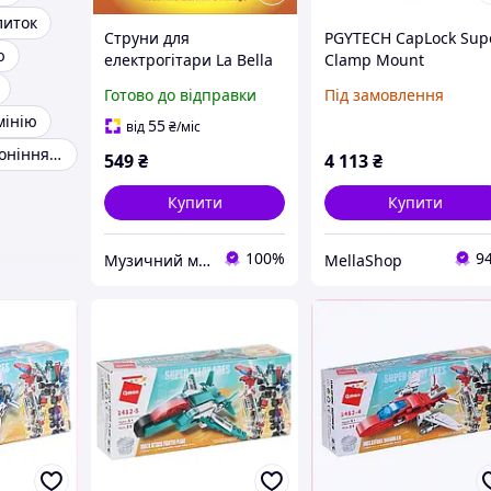
литок
Струни для
PGYTECH CapLock Sup
ю
електрогітари La Bella
Clamp Mount
SA942 Super Alloy 52
Aluminium Alloy Moun
Готово до відправки
Під замовлення
для Insta360 Ace Pro
мінію
2/X5/X4 Heavy Duty Cr
55
від
₴
/міс
Clamp з гвинтом 1/4
Рідина для вороніння алюмінію birchwood casey
549
₴
4 113
₴
дюйма для
Купити
Купити
100%
9
Музичний магазин "Перша струна"
MellaShop