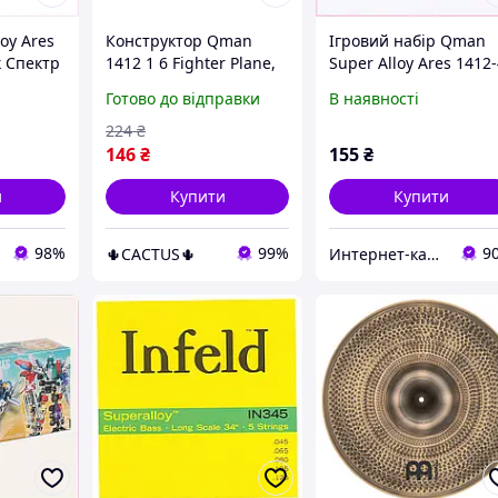
oy Ares
Конструктор Qman
Ігровий набір Qman
к Спектр
1412 1 6 Fighter Plane,
Super Alloy Ares 1412
24487T
трансформер Super
літальний апарат,
Готово до відправки
В наявності
Alloy Ares для
762C448KT8
хлопчиків, військова
224
₴
техніка, 79 деталей
146
₴
155
₴
и
Купити
Купити
98%
99%
9
🌵CACTUS🌵
Интернет-кат​​алог ск​​ид​​ок Zakazov