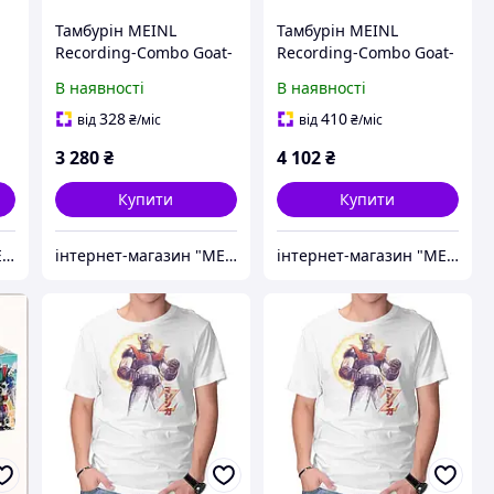
Тамбурін MEINL
Тамбурін MEINL
Recording-Combo Goat-
Recording-Combo Goat-
Skin Wood Tambourine
Skin Wood Tambourine
В наявності
В наявності
Dual-Alloy Jingles
Dual-Alloy Jingles
TAH1M-SNT Super
TAH2M-SNT Super
328
410
від
₴
/міс
від
₴
/міс
Natural
Natural
3 280
₴
4 102
₴
Купити
Купити
інтернет-магазин "MEINL"
інтернет-магазин "MEINL"
інтернет-магазин "MEINL"