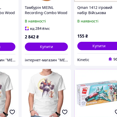
L
Тамбурін MEINL
Qman 1412 ігровий
bo Wood
Recording-Combo Wood
набір Військова
l-Alloy
Tambourine Dual-Alloy
авіація, 76E2CE4484
В наявності
В наявності
NT Super
Jingles TA2M-SNT Super
Natural
284
від
₴
/міс
155
₴
2 842
₴
Купити
и
Купити
9
Kinetic
інтернет-магазин "MEINL"
інтернет-магазин "MEINL"