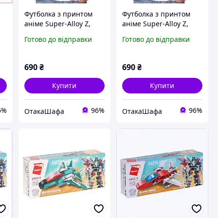
Футболка з принтом
Футболка з принтом
аніме Super-Alloy Z,
аніме Super-Alloy Z,
Білий, S
Білий, M
Готово до відправки
Готово до відправки
690
₴
690
₴
Купити
Купити
6%
96%
96%
ОтакаШафа
ОтакаШафа