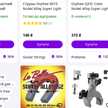
пактний
Струны Orphee RX15
Orphee Q25C Color
ний
Nickel Alloy Super Light
Nickel Alloy Super Lig
 3
9-42
9-42
равки
Готово до відправки
В наявності
per
ch, Type-
5.0
(1)
орпус, з
140
₴
315
₴
и
Купити
Купити
96%
98%
10
Guitar Strings
Protones
ста
Найкращий засіб для холодного вороніння
m free
атуні
ні