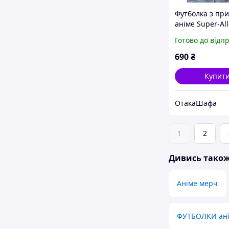
Футболка з пр
аніме Super-All
Білий, L
Готово до відп
690
₴
Купит
ОтакаШафа
1
2
Дивись тако
Аніме мерч
ФУТБОЛКИ ан