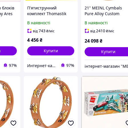
з блоків
П'ятиструнний
21" MEINL Cymbals
oy Ares
комплект Thomastik
Pure Alloy Custom
87A
IN345 Infeld для довгої
Super Bell Ride
В наявності
В наявності
мензури, 65A56B729
PAC21SBR
743
2410
від
₴
/міс
від
₴
/міс
4 456
₴
24 098
₴
и
Купити
Купити
97%
97%
Интернет-кат​алог с​ки​​д​​​ок "ElenaShop"