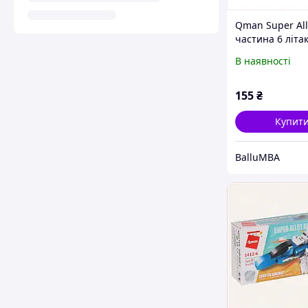
Qman Super All
частина 6 літа
Ейркрафт H76X
В наявності
155
₴
Купит
BalluMBA