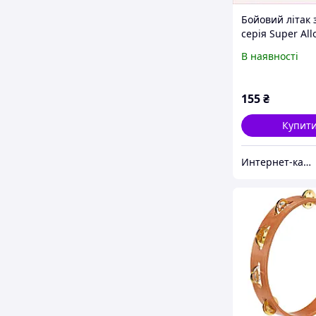
Бойовий літак 
серія Super All
Qman 76T24H4
В наявності
155
₴
Купит
Интернет-катал​ог ск​​​​ид​​ок "OBNOVKA"