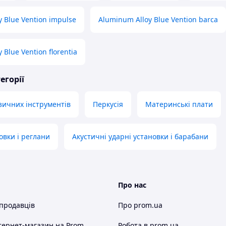
 Blue Vention impulse
Aluminum Alloy Blue Vention barca
 Blue Vention florentia
егорії
зичних інструментів
Перкусія
Материнські плати
овки і реглани
Акустичні ударні установки і барабани
Про нас
 продавців
Про prom.ua
тернет-магазин
на Prom
Робота в prom.ua