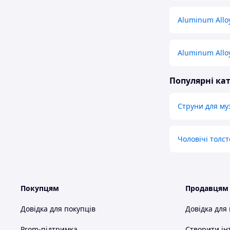
Aluminum Alloy
Aluminum Alloy
Популярні кат
Струни для му
Чоловічі толст
Покупцям
Продавцям
Довідка для покупців
Довідка для
Prom-підтримка
Створити ін