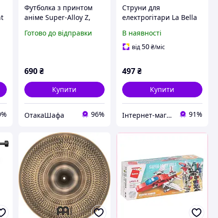
Футболка з принтом
Струни для
ht
аніме Super-Alloy Z,
електрогітари La Bella
Білий, XS
SA1046 Super Alloy 52
Готово до відправки
В наявності
Regular 10-46
50
від
₴
/міс
690
₴
497
₴
Купити
Купити
0%
96%
91%
ОтакаШафа
Інтернет-магазин MUSIC123