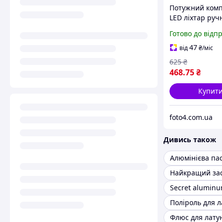
Потужний ком
LED ліхтар руч
акумуляторний
Готово до відп
світлодіоди (Su
Bright Alloy Tor
47
від
₴
/міс
C, металевий к
625
₴
кліпсою)
468
.75
₴
Купит
foto4.com.ua
Дивись також
Алюмінієва па
Secret aluminu
Поліроль для л
Флюс для лату