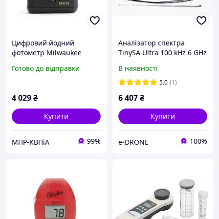
Цифровий йодний
Аналізатор спектра
фотометр Milwaukee
TinySA Ultra 100 kHz 6 GHz
MW13, визначення вмісту
Готово до відправки
В наявності
йоду, 0.0 to 12.5 ppm,
Угорщина
5.0
(1)
4 029
₴
6 407
₴
Купити
Купити
99%
100%
МПР-КВПіА
e-DRONE