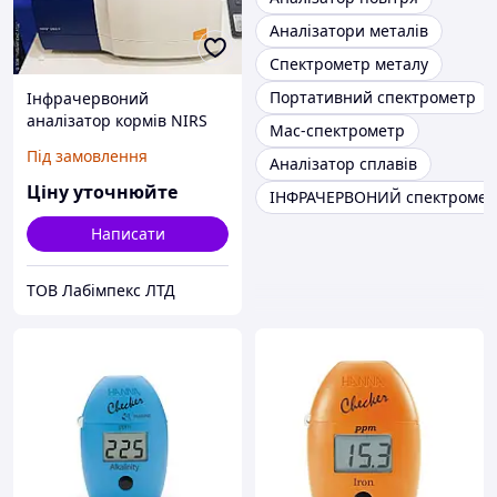
Аналізатори металів
Спектрометр металу
Портативний спектрометр
Інфрачервоний
аналізатор кормів NIRS
Мас-спектрометр
DS3 Feed, Foss
Під замовлення
Аналізатор сплавів
Ціну уточнюйте
ІНФРАЧЕРВОНИЙ спектромет
Написати
ТОВ Лабімпекс ЛТД