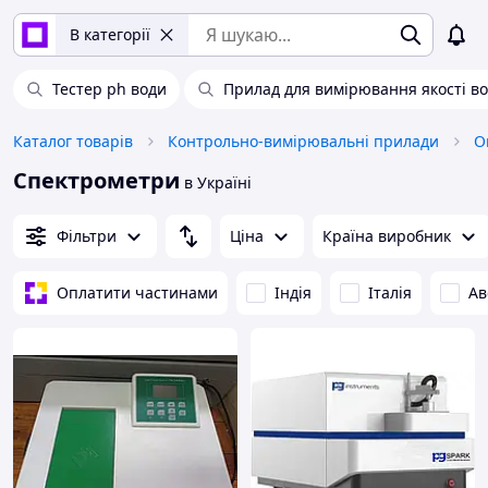
В категорії
Тестер ph води
Прилад для вимірювання якості в
Каталог товарів
Контрольно-вимірювальні прилади
О
Спектрометри
в Україні
Фільтри
Ціна
Країна виробник
Оплатити частинами
Індія
Італія
Ав