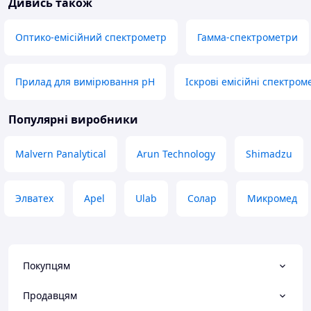
Дивись також
Оптико-емісійний спектрометр
Гамма-спектрометри
Прилад для вимірювання pH
Іскрові емісійні спектром
Популярні виробники
Malvern Panalytical
Arun Technology
Shimadzu
Элватех
Apel
Ulab
Солар
Микромед
Покупцям
Продавцям