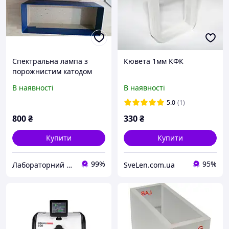
Спектральна лампа з
Кювета 1мм КФК
порожнистим катодом
В наявності
В наявності
5.0
(1)
800
₴
330
₴
Купити
Купити
99%
95%
Лабораторний світ ЛТД
SveLen.com.ua