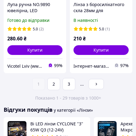
Лупа ручна NO.9890
Лінза з боросилікатного
ювелірна, LED
скла 28мм для
підсвічування і
світлодіодів XHP50, XHP70
Готово до відправки
В наявності
ультрафіолетом, 40X,
діаметр 25мм, лінза скло,
5.0
(2)
5.0
(1)
NO9890
280
.60
₴
210
₴
Купити
Купити
99%
97%
Vicotel Lviv (www.radio-bazar.com)
Інтернет-магазин "Дельфін-Классік"
1
2
3
...
Показано 1 - 29 товарів з 1000+
Відгуки покупців
у категорії «Лінзи»
Bi LED лінзи CYCLONE "3"
Apexel
65W Q3 (12-24V)
Мікроск
макроо