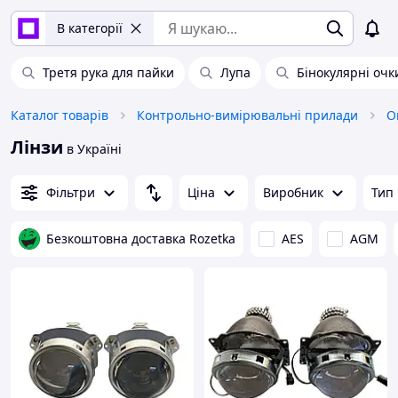
В категорії
Третя рука для пайки
Лупа
Бінокулярні очк
Каталог товарів
Контрольно-вимірювальні прилади
О
Лінзи
в Україні
Фільтри
Ціна
Виробник
Тип
Безкоштовна доставка Rozetka
AES
AGM