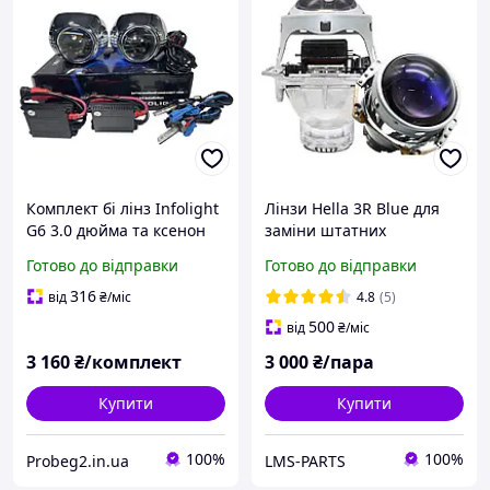
Комплект бі лінз Infolight
Лінзи Hella 3R Blue для
G6 3.0 дюйма та ксенон
заміни штатних
4300 к 12 v 35 w
ксенонових і
Готово до відправки
Готово до відправки
біксенонових модулів
316
від
₴
/міс
4.8
(5)
500
від
₴
/міс
3 160
₴/комплект
3 000
₴/пара
Купити
Купити
100%
100%
Probeg2.in.ua
LMS-PARTS