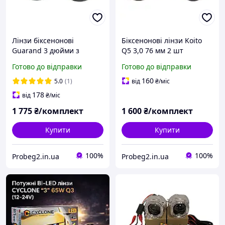
Лінзи біксенонові
Біксенонові лінзи Koito
Guarand 3 дюйми з
Q5 3,0 76 мм 2 шт
масками 2 шт.
Готово до відправки
Готово до відправки
160
5.0
(1)
від
₴
/міс
178
від
₴
/міс
1 775
₴/комплект
1 600
₴/комплект
Купити
Купити
100%
100%
Probeg2.in.ua
Probeg2.in.ua