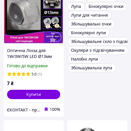
Лупа
Бінокулярні очки
Лупи для читання
Збільшувальні очки
Бінокулярні лупи
Збільшувальне скло з підсві
Окуляри з підсвічуванням
Оптична Лінза для
1W/3W/5W LED Ø13мм
Налобні лупи
(30°): Сфокусоване Світло
Готово до відправки
Збільшувальна лупа
для Ліхтарів та
Прожекторів! Кут
5.0
(1)
розсіювання 30 градусів
7
₴
Купити
100%
ЄКОНТАКТ - професійний магазин світлодіодів, драйверів, перемикачів, та LED-компонентів в Україні