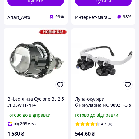
Купити
Купити
99%
98%
Ariart_Avto
Интернет-магазин «Dilux»
Bi-Led лінза Cyclone BL 2.5
Лупа-окуляри
I1 35W Н7/Н4
бінокулярна NO.9892H-3 з
Led підсвічуванням, 6X 8X
Готово до відправки
Готово до відправки
10X 15X 20X 25X
263
від
₴
/міс
4.5
(6)
1 580
₴
544
.60
₴