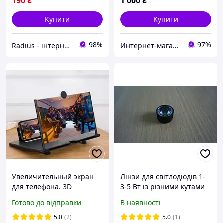
190
₴
1 000
₴
Купити
Купити
98%
97%
Radius - інтернет магазин.
Интернет-магазин Tele-Radio | Теле-Радио товары.Приборы,мультиметры,градусники,паяльники и др.
Увеличительный экран
Лінзи для світлодіодів 1-
для телефона. 3D
3-5 Вт із різними кутами
проектор для смартфона.
Готово до відправки
В наявності
Портативная 10-
дюймовая лупа для
5.0
(2)
5.0
(1)