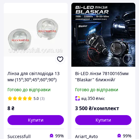
Лінза для світлодіода 13
Bi-LED лінзи 78100165мм
мм (15°;30°;45°;60°;90°)
"Blaskar" ближній/
дальній 110Вт 22000Лм
Готово до відправки
Готово до відправки
12V (комплект 2 шт.)
350
5.0
(3)
від
₴
/міс
8
₴
3 500
₴/комплект
Купити
Купити
99%
99%
Successfull
Ariart_Avto