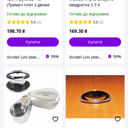
(Тримач плат з двома
квадратна 2.5 X
«крокодилами»)
(57х30мм), 45X (9мм), з Led
Готово до відправки
Готово до відправки
підсвічуванням і
ультрафіолет
5.0
(2)
5.0
(2)
198
.70
₴
169
.30
₴
Купити
Купити
99%
99%
Vicotel Lviv (www.radio-bazar.com)
Vicotel Lviv (www.radio-bazar.com)