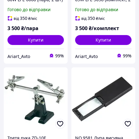
шт)
Готово до відправки
Готово до відправки
350
350
від
₴
/міс
від
₴
/міс
3 500
₴/пара
3 500
₴/комплект
Купити
Купити
99%
99%
Ariart_Avto
Ariart_Avto
Третя рука ZD-10F
NO.9581 Лупа висувна