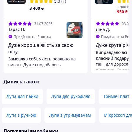
5.0
(1)
смартф
1 900
₴
3 400
₴
950
₴
31.07.2026
03.07
Тарас П.
Ліна Д.
Придбано на Prom.ua
Придбано на Pro
Дуже хороша якість за свою
Дуже крута річ з
ціну
Виправдало всі о
Класний подаруно
Замовляв собі, якість реально на
так і для доросло
висоті. Дуже сподобалось
підсвітка, бо вр
упакування та комплектація.
зближення, вона 
Нажаль не підішли бо не заміряв
Дивись також
виручає. За таку 
свою фару.
альтернатива дит
можна в реальном
Лупа для пайки
Лупа для рукоділля
Тримач плат
спостерігати за 
дивитись структу
Переваги
Лупа з ручкою
Лупа з утримувачем
Мікроскоп дл
Співвідношення ц
Недоліки
Популярні виробники
Швидко сідає бат