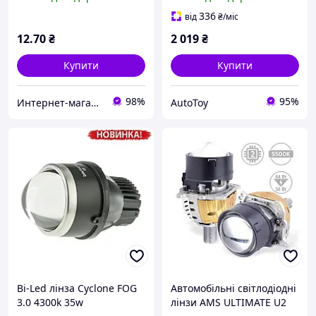
336
від
₴
/міс
12
.70
₴
2 019
₴
Купити
Купити
98%
95%
Интернет-магазин «Dilux»
AutoToy
Bi-Led лінза Cyclone FOG
Автомобільні світлодіодні
3.0 4300k 35w
лінзи AMS ULTIMATE U2