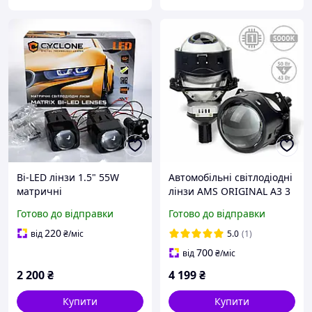
Bi-LED лінзи 1.5" 55W
Автомобільні світлодіодні
матричні
лінзи AMS ORIGINAL A3 3
F/R
Готово до відправки
Готово до відправки
220
від
₴
/міс
5.0
(1)
700
від
₴
/міс
2 200
₴
4 199
₴
Купити
Купити