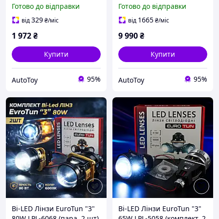
3.0 F/R
Готово до відправки
Готово до відправки
329
1665
від
₴
/міс
від
₴
/міс
1 972
₴
9 990
₴
Купити
Купити
95%
95%
AutoToy
AutoToy
Bi-LED Лінзи EuroTun "3"
Bi-LED Лінзи EuroTun "3"
80W LPL-6068 (пара, 2 шт)
65W LPL-5058 (комплект, 2