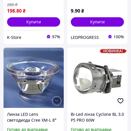
экрана мобильного
280
₴
телефона. Подстав
198
.80
₴
9
.90
₴
Купити
Купити
97%
100%
K-Store
LEDPROGRESS
Линза LED Lens
Bi-Led лінза Cyclone BL 3.0
светодиода Cree XM-L 8°
P5 PRO 60W
20mm
Готово до відправки
Готово до відправки