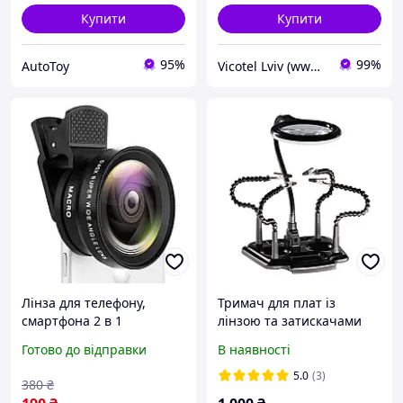
Купити
Купити
95%
99%
AutoToy
Vicotel Lviv (www.radio-bazar.com)
Лінза для телефону,
Тримач для плат із
смартфона 2 в 1
лінзою та затискачами
ширококутна і макролінза
ZD-11M-2 (лінза з
Готово до відправки
В наявності
об'єктив
підсвіткою)
5.0
(3)
380
₴