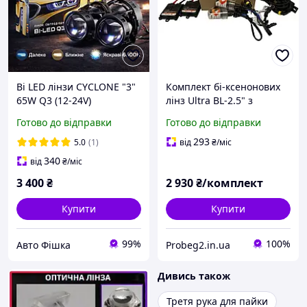
Bi LED лінзи CYCLONE "3"
Комплект бі-ксенонових
65W Q3 (12-24V)
лінз Ultra BL-2.5" з
квадратними вічками і
Готово до відправки
Готово до відправки
ксенон AC h1 6000 k
293
5.0
(1)
від
₴
/міс
340
від
₴
/міс
3 400
₴
2 930
₴/комплект
Купити
Купити
99%
100%
Авто Фішка
Probeg2.in.ua
Дивись також
Третя рука для пайки