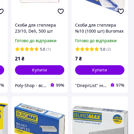
Скоби для степлера
Скоби для степлера
23/10, Deli, 500 шт
№10 (1000 шт) Buromax
Готово до відправки
Готово до відправки
5.0
(1)
5.0
(2)
21
₴
7
₴
Купити
Купити
7%
99%
97%
Poly-Shop - все для вас та вашого офісу
"DneprList" інтернет магазин