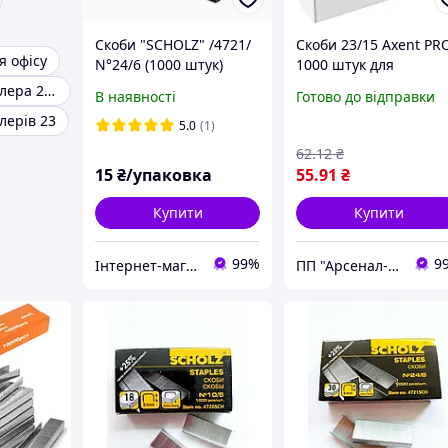
Скоби "SCHOLZ" /4721/
Скоби 23/15 Axent PR
я офісу
N°24/6 (1000 штук)
1000 штук для
канцелярського
Скоби для степлера 24 6
В наявності
Готово до відправки
степлера
лерів 23
5.0
(1)
62
.12
₴
15
₴/упаковка
55
.91
₴
Купити
Купити
99%
9
Інтернет-магазин kanctovarividnataly
ПП "Арсенал-У"