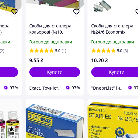
плера
Скоби для степлера
Скоби для степлера
)
кольорові (№10,
№24/6 Economix
x
1000шт) Buromax
равки
Готово до відправки
Готово до відправки
BM.4421
(2)
5.0
(1)
5.0
(3)
9
.55
₴
10
.20
₴
и
Купити
Купити
97%
97%
9
Exact. Точність у роботі. Свобода у творчості.
"DneprList" інтернет магазин