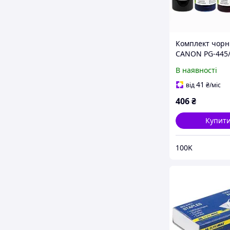
Комплект чор
CANON PG-445/
BK/С/M/Y (CW-
В наявності
CW445/CW446S
4*100мл, суміс
41
від
₴
/міс
Canon
406
₴
Купит
100K