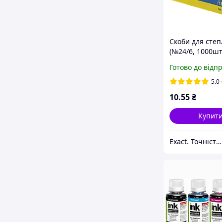
Скоби для сте
(№24/6, 1000шт
Buromax Jobma
Готово до відп
BM.4402
5.0
10
.55
₴
Купит
Exact. Точність у роботі. Свобода у творчості.