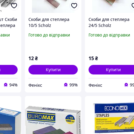
шт Скоби
Скоби для степлера
Скоби для степлера
теплера
10/5 Scholz
24/5 Scholz
об для
равки
Готово до відправки
Готово до відправки
іпки для
вого
12
₴
15
₴
и
Купити
Купити
94%
99%
9
Фенікс
Фенікс