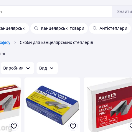
Знайти
канцелярські
Канцелярські товари
Антістеплери
офісу
Скоби для канцелярських степлерів
їні
Виробник
Вид