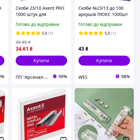
O
Скоби 23/10 Axent PRO
Скоби №23/13 до 100
1000 штук для
аркушів ЛЮКС 1000шт
канцелярського
Buromax BM.4406
Готово до відправки
Готово до відправки
степлера
5.0
(1)
5.0
(1)
38
.45
₴
34
.61
₴
43
₴
Купити
Купити
9%
99%
98%
ПП "Арсенал-У"
WES