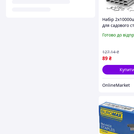
Набір 2х10000
для садового с
604С / Набір ск
Готово до відп
підв'язки / Скр
степлера садо
127
.14
₴
89
₴
Купит
OnlineMarket