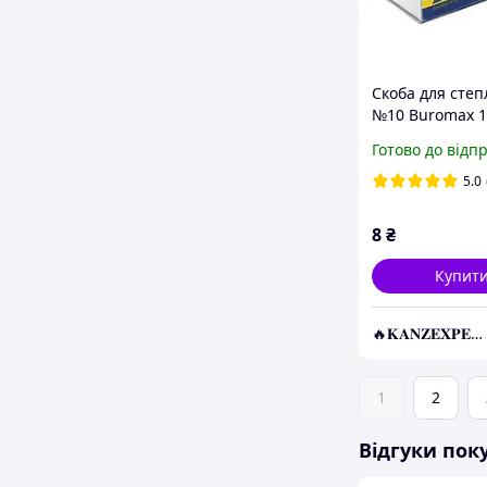
Скоба для степ
№10 Buromax 1
KNZ
Готово до відп
5.0
8
₴
Купит
🔥𝐊𝐀𝐍𝐙𝐄𝐗𝐏𝐄𝐑𝐓.com.ua🔥
1
2
Відгуки пок