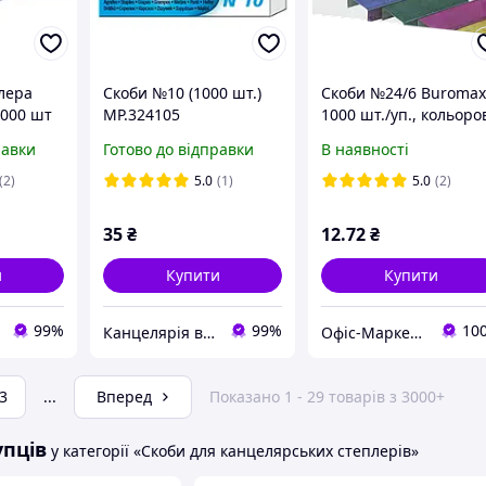
лера
Скоби №10 (1000 шт.)
Скоби №24/6 Buromax
000 шт
MP.324105
1000 шт./уп., кольоро
равки
Готово до відправки
В наявності
(2)
5.0
(1)
5.0
(2)
35
₴
12
.72
₴
и
Купити
Купити
99%
99%
10
Канцелярія від А до Я / 🤓 якісно та швидко 🤓
Офіс-Маркет /ФОП Корнєєнко Н.О./
3
...
Вперед
Показано 1 - 29 товарів з 3000+
упців
у категорії «Скоби для канцелярських степлерів»