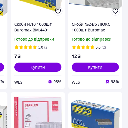
Скоби №10 1000шт
Скоби №24/6 ЛЮКС
Buromax BM.4401
1000шт Buromax
14
BM.4412
Готово до відправки
Готово до відправки
5.0
(2)
5.0
(2)
7
₴
12
₴
Купити
Купити
7%
98%
98%
WES
WES