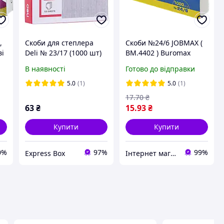
,
Скоби для степлера
Скоби №24/6 JOBMAX (
ві
Deli № 23/17 (1000 шт)
BM.4402 ) Buromax
В наявності
Готово до відправки
5.0
(1)
5.0
(1)
17
.70
₴
63
₴
15
.93
₴
Купити
Купити
0%
97%
99%
Express Box
Інтернет магазин ТерЛайн