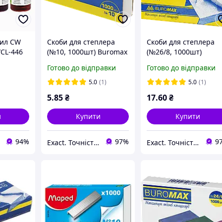
нил CW
Скоби для степлера
Скоби для степлера
CL-446
(№10, 1000шт) Buromax
(№26/8, 1000шт)
Jobmax BM.4401
Buromax Люкс BM.44
Готово до відправки
Готово до відправки
ET01)
ний з
5.0
(1)
5.0
(1)
5
.85
₴
17
.60
₴
и
Купити
Купити
94%
97%
9
Exact. Точність у роботі. Свобода у творчості.
Exact. Точність у роботі. Свобода у творчості.