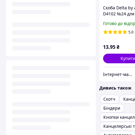
Скоба Delta by 
D4102 №24 для
степлера
Готово до відп
5.0
13
.95
₴
Купит
Інтернет-магазин NikopoL - канцтовари для школи та офісу
Дивись також
Скотч
Канц
Біндери
Кнопки канцел
Канцелярські 