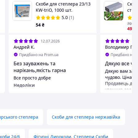
Скоби для степлера 23/13
Скоб
KW-triO, 1000 шт.
степ
Сірий
5.0
(1)
підв
70
.27
54
₴
Скрі
49
.1
степ
12.07.2026
30.
Андрей К.
Володимир Г.
Придбано на Prom.ua
Придбано на P
Без зауважень та
Дякую все чу
нарікань,якість гарна
Дякую вам за 
чудово. Ціна б
Все просто добре
Продавець дуже
Недоліки
уточнив додато
Не знайшов
відправив. Това
Переваги
Все чудово
ярського степлера
Скоби для степлера нержавійка
коби 24/6
Фігурні Дироколи, Степлери Скоби