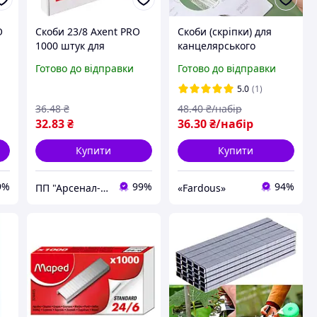
O
Скоби 23/8 Axent PRO
Скоби (скріпки) для
1000 штук для
канцелярського
канцелярського
степлера, безслідного
Готово до відправки
Готово до відправки
степлера
ручного затискача, 50
шт/набір
5.0
(1)
36
.48
₴
48
.40
₴/набір
32
.83
₴
36
.30
₴/набір
Купити
Купити
9%
99%
94%
ПП "Арсенал-У"
«Fardous»