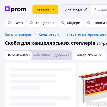
Каталог
В категорії
Скотч
Канцелярія
Біндери
Кнопки 
Каталог товарів
Канцтовари
Витратні матеріали для 
Скоби для канцелярських степлерів
в Укра
За рейтингом
Дешевше
Дорожче
Номер скоби