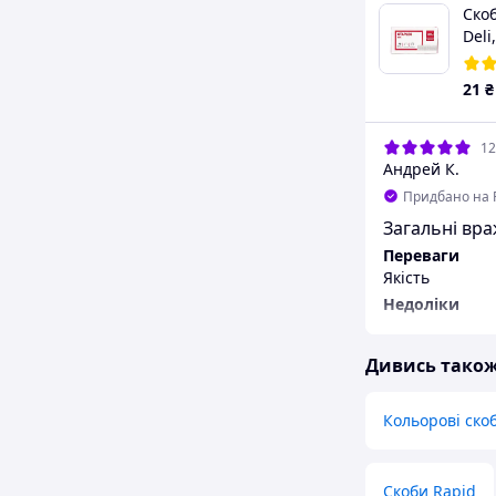
Скоб
Deli
21
₴
12
Андрей К.
Придбано на 
Загальні вр
Переваги
Якість
Недоліки
Не має
Дивись тако
Кольорові ско
Скоби Rapid