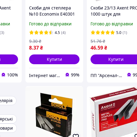
Axent
Скоби для степлера
Скоби 23/13 Axent PR
№10 Economix Е40301
1000 штук для
канцелярського
равки
Готово до відправки
Готово до відправки
степлера
(3)
4.5
(4)
5.0
(1)
9
.30
₴
51
.76
₴
8
.37
₴
46
.59
₴
и
Купити
Купити
100%
99%
9
Інтернет магазин ТерЛайн
ПП "Арсенал-У"
елярія
ярські
товари