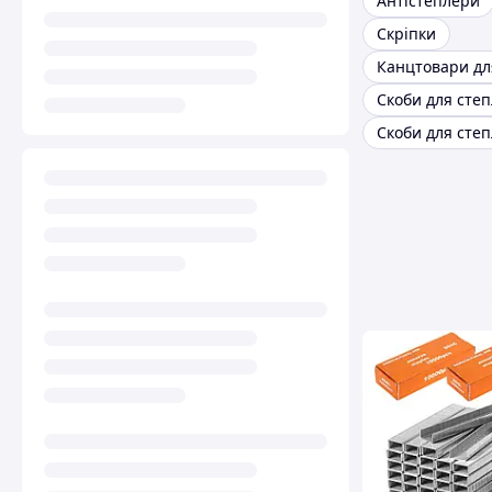
Антістеплери
Скріпки
Канцтовари дл
Скоби для степ