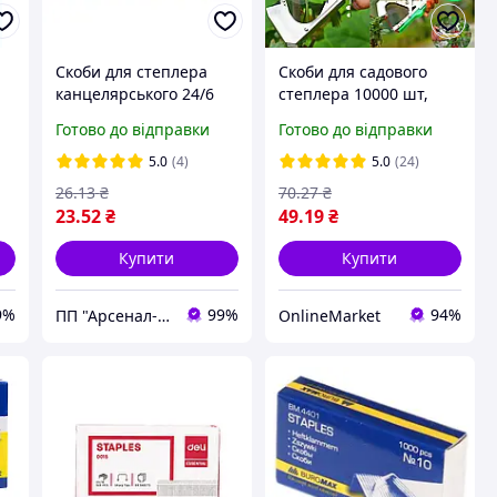
Скоби для степлера
Скоби для садового
канцелярського 24/6
степлера 10000 шт,
Maped із вісокоякістної
604С, Сірий / Набір
Готово до відправки
Готово до відправки
сталі
скоб для підв'язування
рослин / Скріпки для
5.0
(4)
5.0
(24)
садового степлера
26
.13
₴
70
.27
₴
23
.52
₴
49
.19
₴
Купити
Купити
9%
99%
94%
ПП "Арсенал-У"
OnlineMarket