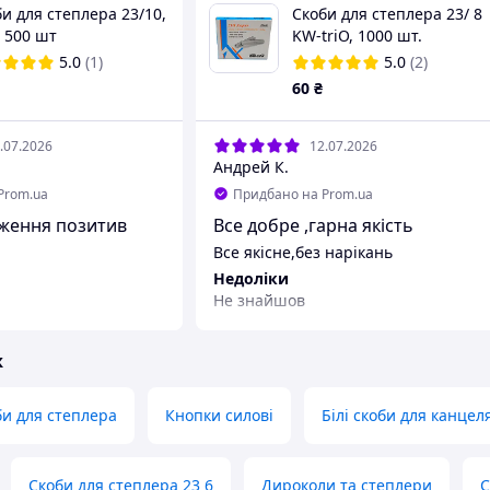
и для степлера 23/10,
Скоби для степлера 23/ 8
, 500 шт
KW-triO, 1000 шт.
5.0
(1)
5.0
(2)
60
₴
.07.2026
12.07.2026
Андрей К.
Prom.ua
Придбано на Prom.ua
аження позитив
Все добре ,гарна якість
Все якісне,без нарікань
Недоліки
Не знайшов
ж
би для степлера
Кнопки силові
Білі скоби для канцел
Скоби для степлера 23 6
Дироколи та степлери
С