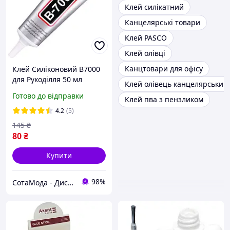
Клей силікатний
Канцелярські товари
Клей PASCO
Клей олівці
Канцтовари для офісу
Клей Силіконовий B7000
для Рукоділля 50 мл
Клей олівець канцелярський
Готово до відправки
Клей пва з пензликом
4.2
(5)
145
₴
80
₴
Купити
98%
СотаМода - Дискаунтер аксесуарів