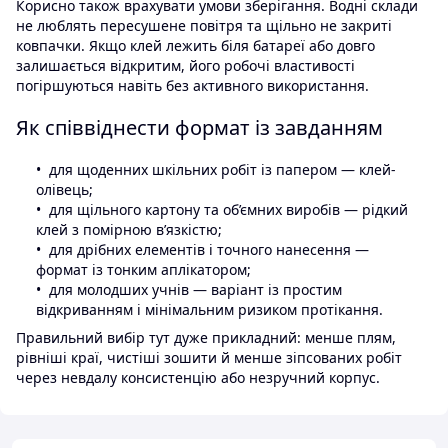
Корисно також врахувати умови зберігання. Водні склади
не люблять пересушене повітря та щільно не закриті
ковпачки. Якщо клей лежить біля батареї або довго
залишається відкритим, його робочі властивості
погіршуються навіть без активного використання.
Як співвіднести формат із завданням
для щоденних шкільних робіт із папером — клей-
олівець;
для щільного картону та об’ємних виробів — рідкий
клей з помірною в’язкістю;
для дрібних елементів і точного нанесення —
формат із тонким аплікатором;
для молодших учнів — варіант із простим
відкриванням і мінімальним ризиком протікання.
Правильний вибір тут дуже прикладний: менше плям,
рівніші краї, чистіші зошити й менше зіпсованих робіт
через невдалу консистенцію або незручний корпус.