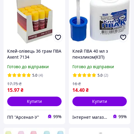
Клей-олівець 36 грам ПВА
Клей ПВА 40 мл з
Axent 7134
пензликом(КІП)
Готово до відправки
Готово до відправки
5.0
(4)
5.0
(2)
17
.75
₴
16
₴
15
.97
₴
14
.40
₴
Купити
Купити
99%
99%
ПП "Арсенал-У"
Інтернет магазин ТерЛайн