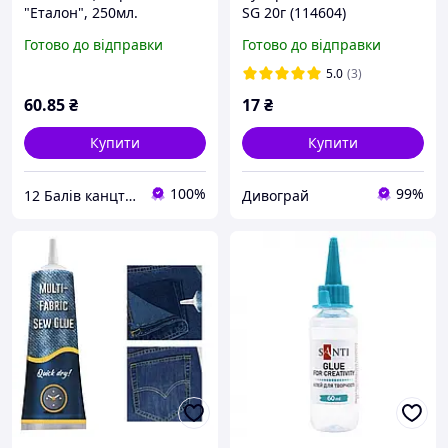
"Еталон", 250мл.
SG 20г (114604)
Готово до відправки
Готово до відправки
5.0
(3)
60
.85
₴
17
₴
Купити
Купити
100%
99%
12 Балів канцтовари оптом і в роздріб
Дивограй