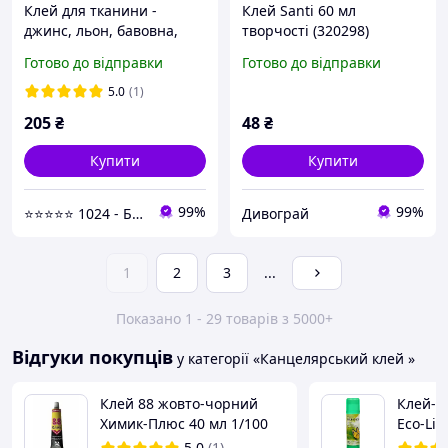
Клей для тканини -
Клей Santi 60 мл
джинс, льон, бавовна,
творчості (320298)
синтетика - 50мл
Готово до відправки
Готово до відправки
5.0
(1)
205
₴
48
₴
Купити
Купити
99%
99%
⭐⭐⭐⭐⭐ 1024 - Быстрая отправка в день заказа
Дивограй
1
2
3
...
Показано 1 - 29 товарів з 5000+
Відгуки покупців
у категорії «Канцелярський клей »
Клей 88 жовто-чорний
Клей-о
Химик-Плюс 40 мл 1/100
Eco-Lin
5.0
(1)