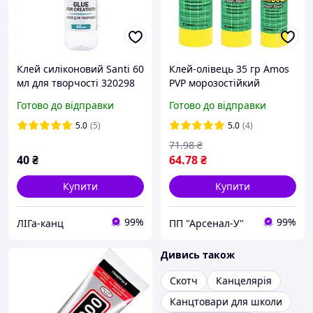
Клей силіконовий Santi 60
Клей-олівець 35 гр Amos
мл для творчості 320298
PVP морозостійкий
Готово до відправки
Готово до відправки
5.0
(5)
5.0
(4)
71
.98
₴
40
₴
64
.78
₴
Купити
Купити
99%
99%
ЛІГа-канц
ПП "Арсенал-У"
Дивись також
Скотч
Канцелярія
Канцтовари для школи