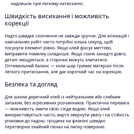
надлишок при легкому натисканні.
Швидкість висихання і можливість
корекції
Надто швидке схоплення не завжди зручне. Для аплікацій і
навчальних робіт часто потрібні кілька секунд, щоб
посунути елемент рівно. Якщо клей фіксує миттєво,
виправити помилку складніше. Якщо сохне занадто довго,
деталі зміщуються, а сторінки можуть злипатися.
Оптимальний баланс — коли шар тримає матеріал після
легкого притискання, але дає короткий час на корекцію.
Безпека та догляд
Для школи доречний клей із нейтральним або слабким
запахом, без агресивних розчинників. Практична перевага
— можливість змити свіжі сліди водою. Якщо клей
використовується часто, варто звернути увагу і на стійкість
упаковки до падінь: тріщина на флаконі швидко
перетворює охайний пенал на липку поверхню.