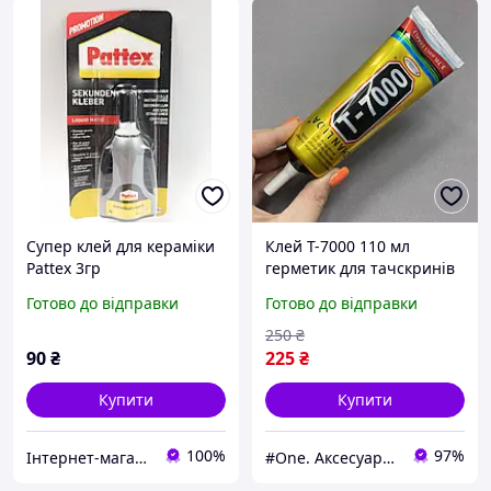
Супер клей для кераміки
Клей T-7000 110 мл
Pattex 3гр
герметик для тачскринів
для модулів клей для
Готово до відправки
Готово до відправки
модуля телефону т7000 Т
7000 чорний
250
₴
90
₴
225
₴
Купити
Купити
100%
97%
Інтернет-магазин ,,СТОК''
#One. Аксесуари до смартфонів