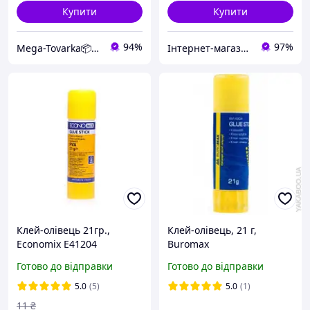
Купити
Купити
94%
97%
Mega-Tovarka📦💙💛
Інтернет-магазин "Glamora"
Клей-олівець 21гр.,
Клей-олівець, 21 г,
Economix Е41204
Buromax
Готово до відправки
Готово до відправки
5.0
(5)
5.0
(1)
11
₴