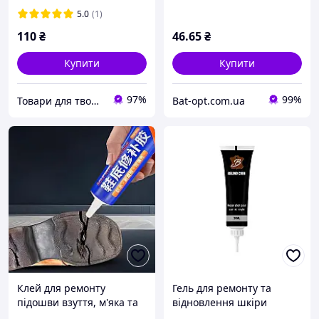
5.0
(1)
110
₴
46
.65
₴
Купити
Купити
97%
99%
Товари для творчості та скрапбукінгу "Shine art"
Bat-opt.com.ua
Клей для ремонту
Гель для ремонту та
підошви взуття, м'яка та
відновлення шкіри
сильна смола для тріщин,
автокрісла дивана