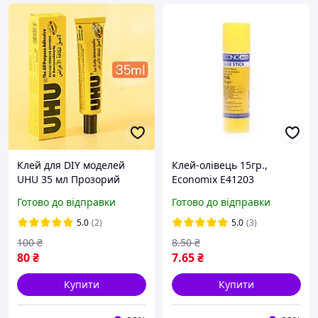
Клей для DIY моделей
Клей-олівець 15гр.,
UHU 35 мл Прозорий
Economix Е41203
Прозорий Хіт продажу!
Готово до відправки
Готово до відправки
5.0
(2)
5.0
(3)
100
₴
8
.50
₴
80
₴
7
.65
₴
Купити
Купити