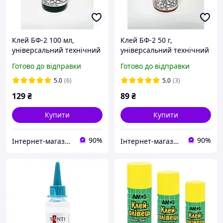
Клей БФ-2 100 мл,
Клей БФ-2 50 г,
універсальний технічний
універсальний технічний
клей для металу, скла,
клей для металу, скла,
Готово до відправки
Готово до відправки
кераміки, дерева,
кераміки, дерева,
текстоліту та
текстоліту та
5.0
(6)
5.0
(3)
електроізоляції
електроізоляції
129
₴
89
₴
Купити
Купити
90%
90%
Інтернет-магазин Modern-Gadget
Інтернет-магазин Modern-Gadget