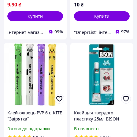
9
.90
₴
10
₴
Купити
Купити
99%
97%
Інтернет магазин ТерЛайн
"DneprList" інтернет магазин
Клей-олівець PVP 6 г, KITE
Клей для твердого
"Звірятка"
пластику 25мл BISON
Готово до відправки
В наявності