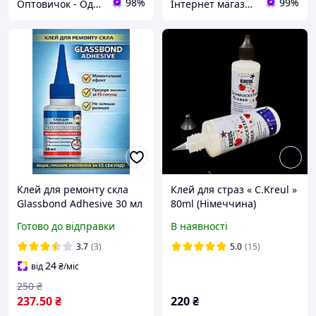
98%
99%
Оптовичок - Одеса
Інтернет магазин ТерЛайн
Клей для ремонту скла
Клей для страз « С.Kreul »
Glassbond Adhesive 30 мл
80ml (Німеччина)
моментальний ефект,
Готово до відправки
В наявності
прозоре зчеплення за 15
секунд, не залишає
3.7
(3)
5.0
(15)
розводів
24
від
₴
/міс
250
₴
237
.50
₴
220
₴