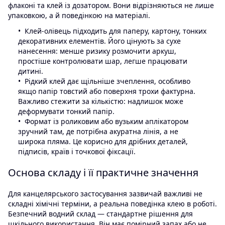
флаконі та клей із дозатором. Вони відрізняються не лише
упаковкою, а й поведінкою на матеріалі.
Клей-олівець підходить для паперу, картону, тонких
декоративних елементів. Його цінують за сухе
нанесення: менше ризику розмочити аркуш,
простіше контролювати шар, легше працювати
дитині.
Рідкий клей дає щільніше зчеплення, особливо
якщо папір товстий або поверхня трохи фактурна.
Важливо стежити за кількістю: надлишок може
деформувати тонкий папір.
Формат із роликовим або вузьким аплікатором
зручний там, де потрібна акуратна лінія, а не
широка пляма. Це корисно для дрібних деталей,
підписів, країв і точкової фіксації.
Основа складу і її практичне значення
Для канцелярського застосування зазвичай важливі не
складні хімічні терміни, а реальна поведінка клею в роботі.
Безпечний водний склад — стандартне рішення для
шкільного використання. Він має помірний запах або не