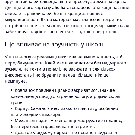
зручніший клей-олівець: він не просочує аркуш наскрізь.
Для щільного картону або багатошарової аплікації частіше
обирають рідкий клей, бо він краще заповнює
мікронерівності. Якщо матеріал має глянсове покриття,
потрібне точне тестування: не кожен канцелярський склад
забезпечує надійне зчеплення з гладкою поверхнею.
Що впливає на зручність у школі
У шкільному середовищі важлива не лише міцність, а й
передбачуваність. Клей має відкриватися без надмірного
зусилля, не текти в пеналі, не засихати після кількох
використань і не бруднити пальці більше, ніж це
неминуче.
Ковпачок повинен щільно закриватися, інакше
клей-олівець швидко втрачає вологу, а рідкий склад
густіє.
Корпус бажано з неслизького пластику, особливо
для молодших школярів.
Механізм подачі у клеї-олівці має рухатися плавно,
без перекосів і провалювання стрижня.
Дозатор у рідкому форматі не повинен видавати