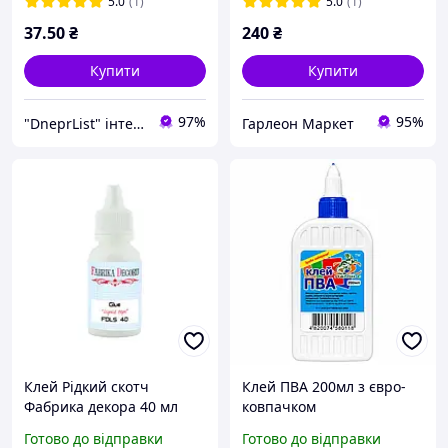
5.0
(1)
5.0
(1)
37
.50
₴
240
₴
Купити
Купити
97%
95%
"DneprList" інтернет магазин
Гарлеон Маркет
Клей Рідкий скотч
Клей ПВА 200мл з євро-
Фабрика декора 40 мл
ковпачком
Готово до відправки
Готово до відправки