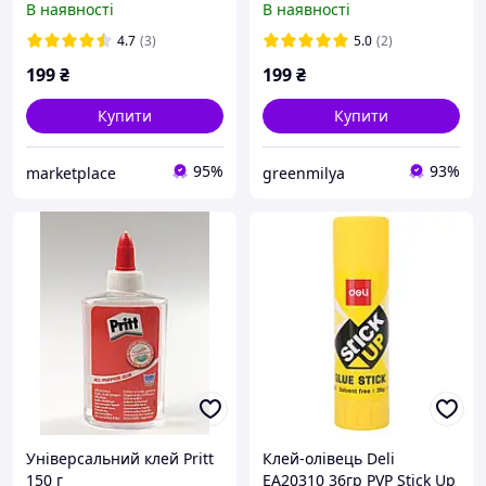
В наявності
В наявності
адгезив, флакон 60 мл, 1
стільця одягу сумки
шт
рюкзака взуття чорного
4.7
(3)
5.0
(2)
кольору 20 мл
199
₴
199
₴
Купити
Купити
95%
93%
marketplace
greenmilya
Універсальний клей Pritt
Клей-олiвець Deli
150 г
EA20310 36гр PVP Stick Up