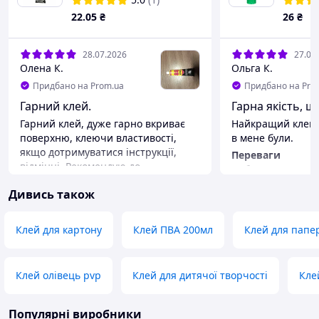
22
.05
₴
26
₴
28.07.2026
27.07
Олена К.
Ольга К.
Придбано на Prom.ua
Придбано на Pro
Гарний клей.
Гарна якість, ш
Гарний клей, дуже гарно вкриває
Найкращий клей-о
поверхню, клеючи властивості,
в мене були.
якщо дотримуватися інструкції,
Переваги
відмінні. Рекомендую до
Добре клехть, не
придбання.
нанесенні.
Дивись також
Переваги
Недоліки
Якісний
Немає
Недоліки
Клей для картону
Клей ПВА 200мл
Клей для папер
Нема
Клей олівець pvp
Клей для дитячої творчості
Кле
Популярні виробники