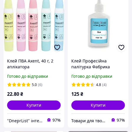
Клей ПВА Axent, 40 г, 2
Клей Професійна
аплікатора
палітурка Фабрика
Декора 100 мл.
Готово до відправки
Готово до відправки
5.0
(6)
4.8
(4)
22
.80
₴
125
₴
Купити
Купити
97%
97%
"DneprList" інтернет магазин
Товари для творчості та скрапбукінгу "Shine art"