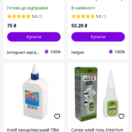
Готово до відправки
В наявності
5.0
(2)
5.0
(1)
75
₴
53
.20
₴
Купити
Купити
100%
100%
Інтернет-магазин ,,СТОК''
Helper
Клей канцелярський ПВА
Супер клей-гель Interhim