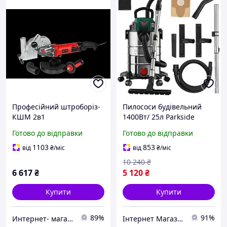
Професійний штроборіз-
Пилососи будівельний
КШМ 2в1
1400Вт/ 25л Parkside
WC125/150/1800, 1800 Вт,
(Німеччина), Пилосос для
Готово до відправки
Готово до відправки
броньований, штроба
штробореза,
30х35 мм, інструмент для
Професійний будівельний
1103
853
від
₴
/міс
від
₴
/міс
будівництва
пилосос, MTS
10 240
₴
6 617
₴
5 120
₴
Купити
Купити
89%
91%
Интернет- магазин "AKB-OK"
Інтернет Магазин "StepShop"