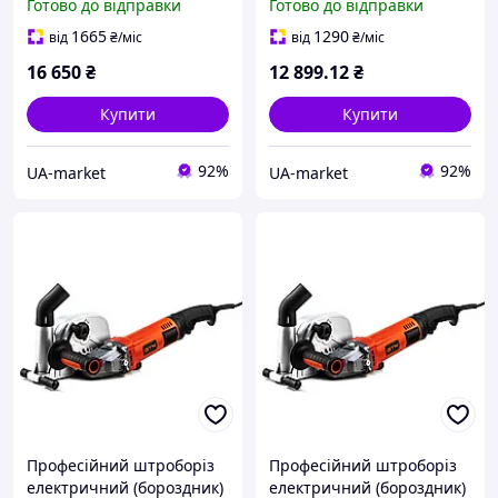
Готово до відправки
Готово до відправки
кВт з кейсом
комплектом дисків
1665
1290
від
₴
/міс
від
₴
/міс
16 650
₴
12 899
.12
₴
Купити
Купити
92%
92%
UA-market
UA-market
Професійний штроборіз
Професійний штроборіз
електричний (бороздник)
електричний (бороздник)