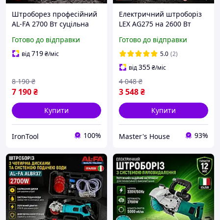
Штроборез професійний
Електричний штроборіз
AL-FA 2700 Вт суцільна
LEX AG275 на 2600 Вт
штроба + подача води,
Професійний штроборіз
Готово до відправки
Готово до відправки
Штроборіз у кейсі з
диск 150 мм Будівельний
мідною
штроборіз 5500 об/хв
719
від
₴
/міс
5.0
(2)
обмоткою,Штроборез
Чехія
355
від
₴
/міс
промисловий
8 190
₴
4 048
₴
7 190
₴
3 548
₴
Купити
Купити
100%
93%
IronTool
Master's House