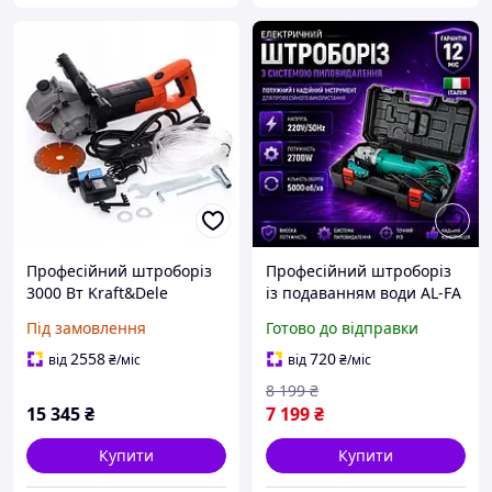
Професійний штроборіз
Професійний штроборіз
3000 Вт Kraft&Dele
із подаванням води AL-FA
KD1739 штроборіз для
2700W, Штроб машина в
Під замовлення
Готово до відправки
бетону та цегли з 4
кейсі
дисками в кейсі
2558
720
від
₴
/міс
від
₴
/міс
8 199
₴
15 345
₴
7 199
₴
Купити
Купити