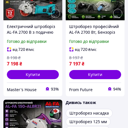
Електричний штроборіз
Штроборез професійний
AL-FA 2700 В з подачею
AL-FA 2700 Вт, Бензоріз
води Професійний
для бетону та асфальту
Готово до відправки
Готово до відправки
штроборіз з 4 дисками
Італія
5000 об/хв Потужний
720
720
від
₴
/міс
від
₴
/міс
штроборіз
8 198
₴
8 197
₴
7 198
₴
7 197
₴
Купити
Купити
93%
94%
Master's House
From Future
Дивись також
Штроборез насадка
Штроборез 125 мм