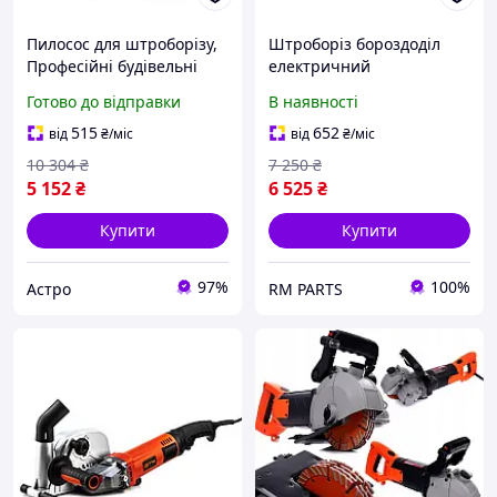
Пилосос для штроборізу,
Штроборіз бороздоділ
Професійні будівельні
електричний
пилососи (4м шнур, 17л),
професійний з
Готово до відправки
В наявності
Пилосос садовий
пиловидаленням 1700 Вт
компактний, AST
2 диски 125 мм YATO (YT-
515
652
від
₴
/міс
від
₴
/міс
82015)
10 304
₴
7 250
₴
5 152
₴
6 525
₴
Купити
Купити
97%
100%
Астро
RM PARTS