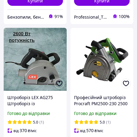
Купити
Купити
91%
100%
Бензопили, бензокоси, перфоратори, дрилі, лобзики, фени промислові
Professional_TOOLS
Штроборіз LEX AG275
Професійний штроборіз
Штроборіз із
Procraft PM2500-230 2500
регулюванням глибини
Вт, гарантія 36 місяців
Готово до відправки
Готово до відправки
Професійний штроборіз
штроборіз із плавним
5.0
(1)
5.0
(1)
піском
370
570
від
₴
/міс
від
₴
/міс