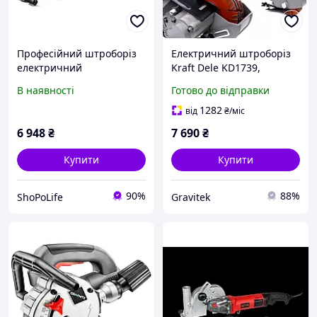
Професійний штроборіз
Електричний штроборіз
електричний
Kraft Dele KD1739,
(борозенник) GTM
професійний інструмент
В наявності
Готово до відправки
WC125/150/1800: 1800 Вт,
для прорізання каналів у
7500 об/хв, диск
бетоні та цеглі
1282
від
₴
/міс
125/150мм SHO
6 948
₴
7 690
₴
Купити
Купити
90%
88%
ShoPoLife
Gravitek