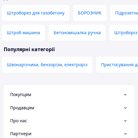
Штроборез для газобетону
БОРОЗНИК
Підрозетн
Штроб машина
Бетономішалка ручна
Штроборіз
Популярні категорії
Швонарізчики, бензорізи, електроріз
Пристосування д
Покупцям
Продавцям
Про нас
Партнери