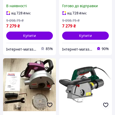
GTM WC125/150/1800 :
GTM WC125/150/1800 :
В наявності
Готово до відправки
1800 Вт, 7500 об/хв, диск
1800 Вт, 7500 об/хв, диск
125/150мм (2480)
125/150мм (2480)
728
728
від
₴
/міс
від
₴
/міс
9 098
.75
₴
9 098
.75
₴
7 279
₴
7 279
₴
Купити
Купити
85%
90%
Інтернет-магазин SALE TOOLS
Інтернет-магазин Clothes-Mall