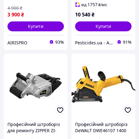
мм, плавний пуск,
модель 9-WC230/2600E
1757
від
₴
/міс
4 900
₴
регулювання
3 900
₴
10 540
₴
Купити
Купити
93%
91%
AIRISPRO
Pesticides.ua - Аграрна продукція і не тільки !!!
Професійний штроборіз
Професійний штроборіз
для ремонту ZIPPER ZI-
DeWALT DWE46107 1400
MSF1100 потужність 1.1
Вт 11500 об/хв з