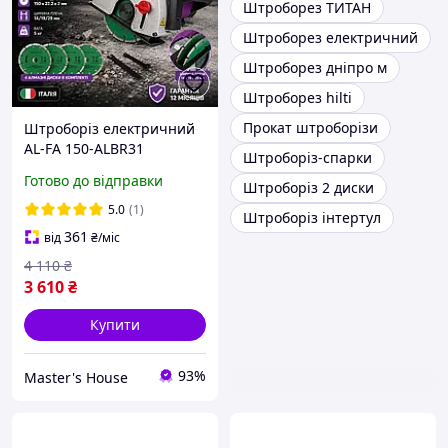
Штроборез ТИТАН
Штроборез електричний
Штроборез дніпро м
Штроборез hilti
Прокат штроборізи
Штроборіз електричний
AL-FA 150-ALBR31
Штроборіз-спарки
Професійний штроборіз
Готово до відправки
Штроборіз 2 диски
3100 Вт Будівельний
штроборіз 4000 об/хв
5.0
(1)
Штроборіз інтертул
Італія
361
від
₴
/міс
4 110
₴
3 610
₴
Купити
93%
Master's House