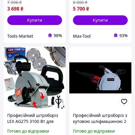
7 396
₴
6 000
₴
3 698
₴
5 700
₴
Купити
Купити
98%
93%
Tools-Market
Max-Tool
Професійний штроборіз
Професійний штроборіз з
LEX AG275 3100 Вт для
кутовою шліфмашиною 2
сухого різання штробів у
в 1 з плавним пуском і
Готово до відправки
Готово до відправки
бетоні та цеглі, диски 150
стабілізацією обертів