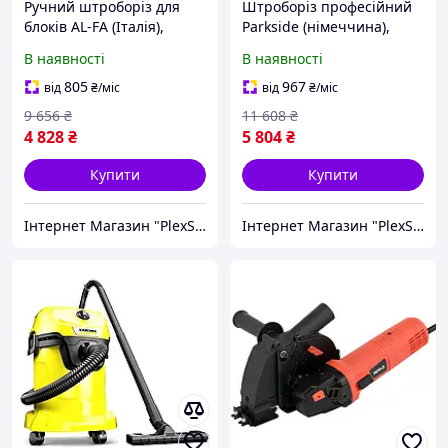
Ручний штроборіз для
Штроборіз професійний
блоків AL-FA (Італія),
Parkside (німеччина),
Штроборіз професійний,
Штроборіз ручний
В наявності
В наявності
Штроборіз для монтажу
електричний, Штроборіз
систем опалення, CQS
для газобетону
805
967
від
₴
/міс
від
₴
/міс
електричний, CQS
9 656
₴
11 608
₴
4 828
₴
5 804
₴
Купити
Купити
Інтернет Магазин "PlexStore"
Інтернет Магазин "PlexStore"