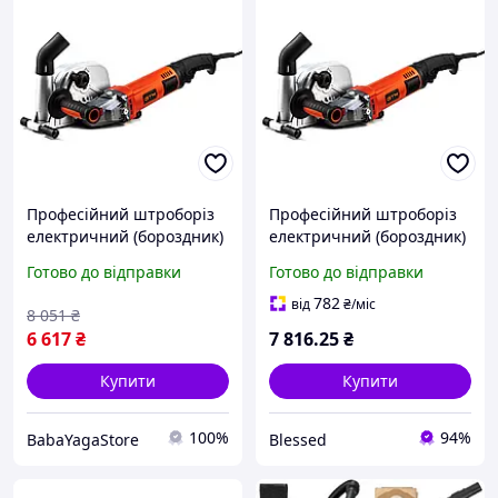
Професійний штроборіз
Професійний штроборіз
електричний (бороздник)
електричний (бороздник)
GTM WC125/150/1800 :
GTM WC125/150/1800 :
Готово до відправки
Готово до відправки
1800 Вт, 7500 об/хв, диск
1800 Вт, 7500 об/хв, диск
125/150мм (2480)
125/150мм (2480)
782
від
₴
/міс
8 051
₴
6 617
₴
7 816
.25
₴
Купити
Купити
100%
94%
BabaYagaStore
Blessed