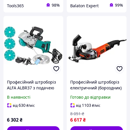
98%
99%
Tools365
Balaton Expert
Професійний штроборіз
Професійний штроборіз
ALFA ALBR37 з подачею
електричний (бороздник)
води
GTM WC125/150/1800 :
В наявності
Готово до відправки
1800 Вт, 7500 об/хв, диск
125/150мм (2480) PPO26
630
1103
від
₴
/міс
від
₴
/міс
8 051
₴
6 302
₴
6 617
₴