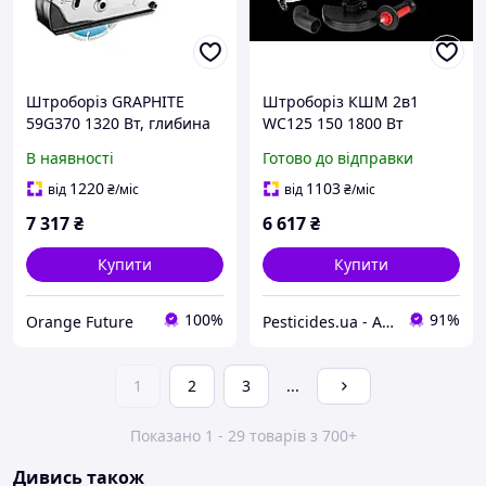
Штроборіз GRAPHITE
Штроборіз КШМ 2в1
59G370 1320 Вт, глибина
WC125 150 1800 Вт
різу до 30 мм,
професійний
В наявності
Готово до відправки
професійний
броньований з
можливістю штроблення
1220
1103
від
₴
/міс
від
₴
/міс
30х35 мм
7 317
₴
6 617
₴
Купити
Купити
100%
91%
Orange Future
Pesticides.ua - Аграрна продукція і не тільки !!!
1
2
3
...
Показано 1 - 29 товарів з 700+
Дивись також