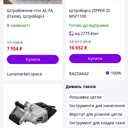
Штроблення стін AL-FA
Штроборіз ZIPPER ZI-
(Італія), Штроборіз
MSF1100
ручний для газобетону,
електроінструмент
В наявності
Готово до відправки
Штроборіз ручний по
різьблення каналів бетон
газобетону, Штроборіз
цегла 1100 Вт 230 В 35 мм
2775
від
₴
/міс
для пінобетону, QLL
глибина
18 317
.20
₴
15 108
₴
16 652
₴
7 554
₴
Купити
Купити
100%
RAZZAKAZ
Lunamarket.space
Дивись також
Розшивка цегли
Інструменти для нанесення 
Верстат для різання цегли
Інструмент для кладки газоб