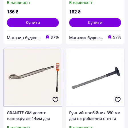
В наявності
В наявності
штроблення бетонних
ширина 26 мм
стін 400 мм
186
₴
182
₴
Купити
Купити
97%
97%
Магазин будівельних матеріалів "БУДУЄМО РАЗОМ"
Магазин будівельних матеріалів "БУДУЄМО РАЗОМ"
GRANITE GM долото
Ручний пробійник 350 мм
напівкругле 14мм для
для штроблення стін та
штроблення стін
каменю, 8568P4MT35
В наявності
В наявності