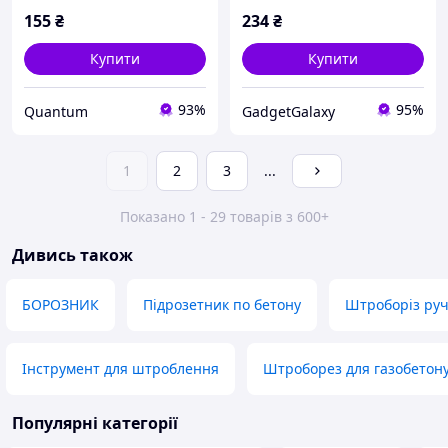
155
₴
234
₴
Купити
Купити
93%
95%
Quantum
GadgetGalaxy
1
2
3
...
Показано 1 - 29 товарів з 600+
Дивись також
БОРОЗНИК
Підрозетник по бетону
Штроборіз ру
Інструмент для штроблення
Штроборез для газобетон
Популярні категорії