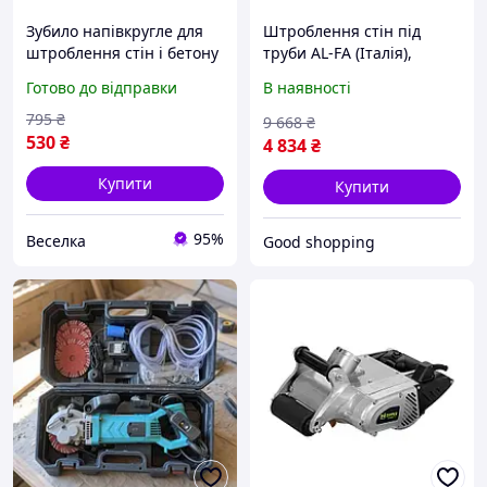
Зубило напівкругле для
Штроблення стін під
штроблення стін і бетону
труби AL-FA (Італія),
280 мм SDS Plus для
Штроб машина,
Готово до відправки
В наявності
створення канавок і
Штроборізи-борозноділи,
заглиблень FLAME
Штроборіз для
795
₴
9 668
₴
газобетону, XMU
530
₴
4 834
₴
Купити
Купити
95%
Веселка
Good shopping