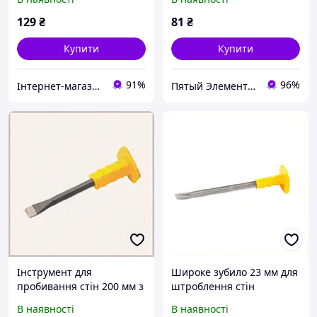
K85K78843T
129
₴
81
₴
Купити
Купити
91%
96%
Інтернет-магазин GoodBuy
Пятый Элемент - всё, что вам нужно
Інструмент для
Широке зубило 23 мм для
пробивання стін 200 мм з
штроблення стін
широким протектором
довжиною 350 мм,
В наявності
В наявності
T8K5684X75
85B6848A5