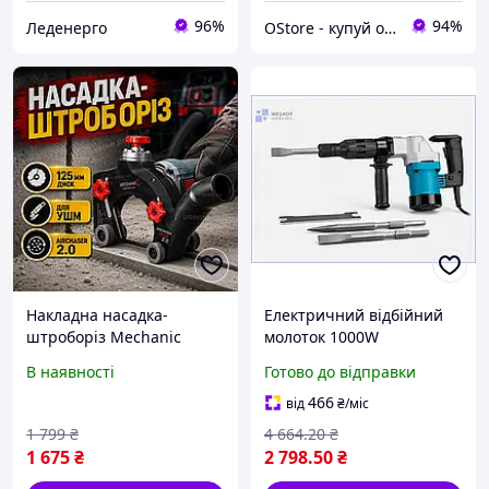
96%
94%
Леденерго
OStore - купуй онлайн!
Накладна насадка-
Електричний відбійний
штроборіз Mechanic
молоток 1000W
AirChaser 115-125 2.0 на
інструмент для
В наявності
Готово до відправки
УШМ диск 125 мм для
демонтажу бетону та
штроблення стін
штроблення поверхонь
466
від
₴
/міс
стін МШоп1
1 799
₴
4 664
.20
₴
1 675
₴
2 798
.50
₴