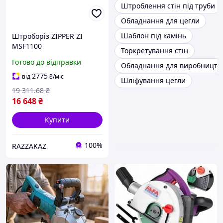
Штроблення стін під труби
Обладнання для цегли
Шаблон під камінь
Штроборіз ZIPPER ZI
MSF1100
Торкретування стін
електроінструмент для
Готово до відправки
Обладнання для виробництв
штроблення бетон цегла
регулювання глибини
2775
від
₴
/міс
Шліфування цегли
пилозахист
19 311
.68
₴
16 648
₴
Купити
100%
RAZZAKAZ