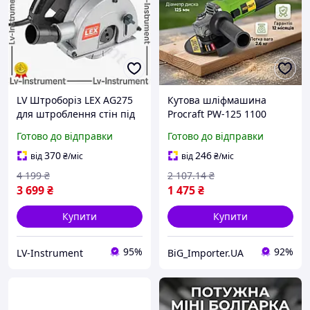
LV Штроборіз LEX AG275
Кутова шліфмашина
для штроблення стін під
Procraft PW-125 1100
проводку та труби з
електрична 125 мм для
Готово до відправки
Готово до відправки
алмазними дисками 150
плитки та штроблення
мм TOP|LV
стін, 1100 Вт, 11000 об хв,
370
246
від
₴
/міс
від
₴
/міс
для металу
4 199
₴
2 107
.14
₴
3 699
₴
1 475
₴
Купити
Купити
95%
92%
LV-Instrument
BiG_Importer.UA