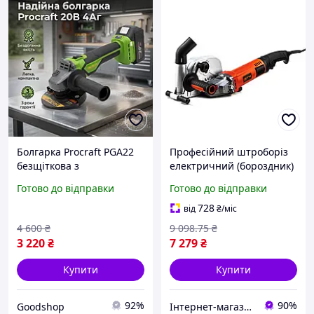
Болгарка Procraft PGA22
Професійний штроборіз
безщіткова з
електричний (бороздник)
максимальним діаметром
GTM WC125/150/1800 :
Готово до відправки
Готово до відправки
диска 125 мм для
1800 Вт, 7500 об/хв, диск
штроблення стін,
125/150мм (2480)
728
від
₴
/міс
акумуляторна, зі
4 600
₴
9 098
.75
₴
швидкою зарядкою
3 220
₴
7 279
₴
Купити
Купити
92%
90%
Goodshop
Інтернет-магазин Clothes-Mall