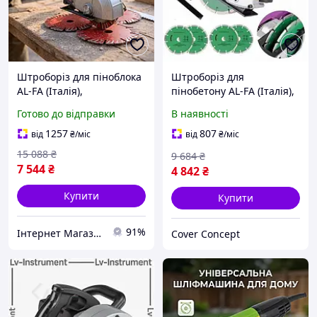
Штроборіз для піноблока
Штроборіз для
AL-FA (Італія),
пінобетону AL-FA (Італія),
Штроблення стін під
Машинка для
Готово до відправки
В наявності
труби, Штроборізи-
штроблення, Штроборіз
борозноділи, Борозноділ,
борозник, Штроборіз
1257
807
від
₴
/міс
від
₴
/міс
Машинка для
накладний, Штроблення
15 088
₴
9 684
₴
штроблення, MTS
стін, FRC
7 544
₴
4 842
₴
Купити
Купити
91%
Інтернет Магазин "StepShop"
Cover Concept