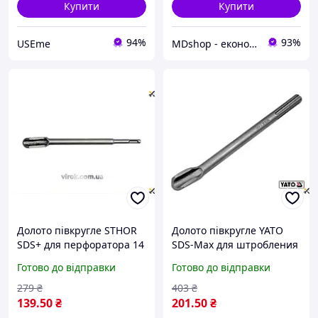
Купити
Купити
94%
93%
USEme
MDshop - економія поруч
Долото півкругле STHOR
Долото півкругле YATO
SDS+ для перфоратора 14
SDS-Max для штробления
мм 22 мм 250 мм для
бетонных стен и полов
Готово до відправки
Готово до відправки
штробления стен
330 мм 26 мм
279
₴
403
₴
139
.50
₴
201
.50
₴