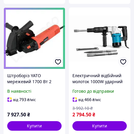
Штроборіз YATO
Електричний відбійний
мережевий 1700 Вт 2
молоток 1000W ударний
диски Ø125 мм для
молоток для демонтажу
В наявності
Готово до відправки
штроблення стін і підлоги
бетону відбійник для
штроблення стін
793
466
від
₴
/міс
від
₴
/міс
3 992
.10
₴
7 927
.50
₴
2 794
.50
₴
Купити
Купити