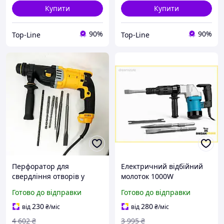
Купити
Купити
90%
90%
Top-Line
Top-Line
Перфоратор для
Електричний відбійний
свердління отворів у
молоток 1000W
стінах 600, Перфоратор
інструмент для
Готово до відправки
Готово до відправки
для професіоналів
демонтажу бетону та
штроблення NS-92
штроблення цегляних
230
280
від
₴
/міс
від
₴
/міс
стін стор1
4 602
₴
3 995
₴