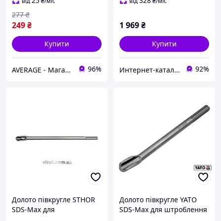
насадка для бетону.
25
328
від
₴
/міс
від
₴
/міс
277
₴
249
₴
1 969
₴
Купити
Купити
96%
92%
AVERAGE - Магазин Без предоплати
Интернет-каталог скидок "BAGSPACE.ua"
Долото півкругле STHOR
Долото півкругле YATO
SDS-Max для
SDS-Max для штроблення
перфоратора 18 мм для
стін глибоке 330 мм