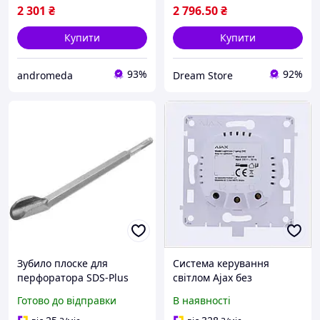
2 301
₴
2 796
.50
₴
Купити
Купити
93%
92%
andromeda
Dream Store
Зубило плоске для
Система керування
перфоратора SDS-Plus
світлом Ajax без
22х280 мм, лопатка для
штроблення стін,
Готово до відправки
В наявності
штроблення стін, ударна
8H76X2140