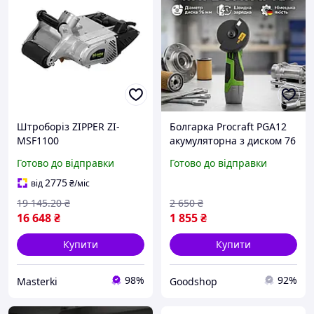
Штроборіз ZIPPER ZI-
Болгарка Procraft PGA12
MSF1100
акумуляторна з диском 76
електроінструмент для
мм, напругою 12 В та 2
Готово до відправки
Готово до відправки
різання бетону цегли
Агод для штроблення
1100 Вт регулювання
стін, зі змінним
2775
від
₴
/міс
глибини
акумулятором
19 145
.20
₴
2 650
₴
16 648
₴
1 855
₴
Купити
Купити
98%
92%
Masterki
Goodshop