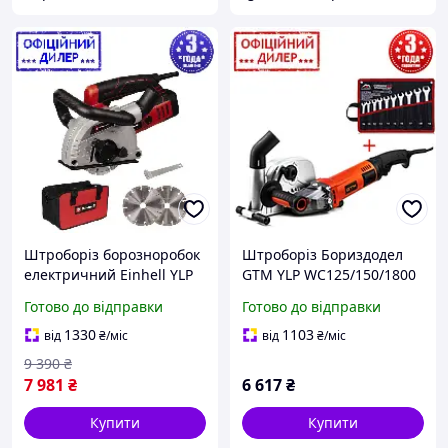
Штроборіз борозноробок
Штроборіз Бориздодел
електричний Einhell YLP
GTM YLP WC125/150/1800
TE-MA 1500 (1500 Вт,
(1.8 кВт, 125 мм, 150 мм)
Готово до відправки
Готово до відправки
8500об/хв, 125 мм)
1330
1103
від
₴
/міс
від
₴
/міс
9 390
₴
7 981
₴
6 617
₴
Купити
Купити