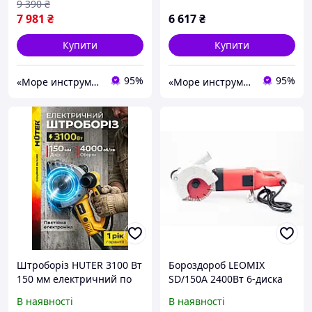
9 390
₴
7 981
₴
6 617
₴
Купити
Купити
95%
95%
«Море инструментов»
«Море инструментов»
Штроборіз HUTER 3100 Вт
Бороздороб LEOMIX
150 мм електричний по
SD/150A 2400Вт 6-диска
бетону, бороздоріз 10 40
150мм 35L320
В наявності
В наявності
мм, штроблення стін, під