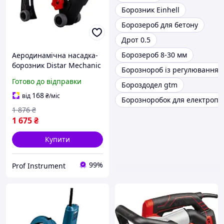
Борозник Einhell
Борозероб для бетону
Дрот 0.5
Борозероб 8-30 мм
Аеродинамічна насадка-
борозник Distar Mechanic
Борознороб із регулювання
AirChaser 115-125 2.0
Готово до відправки
Бороздодел gtm
(19568442224)
168
від
₴
/міс
Борозноробок для електропр
1 876
₴
1 675
₴
Купити
99%
Prof Instrument