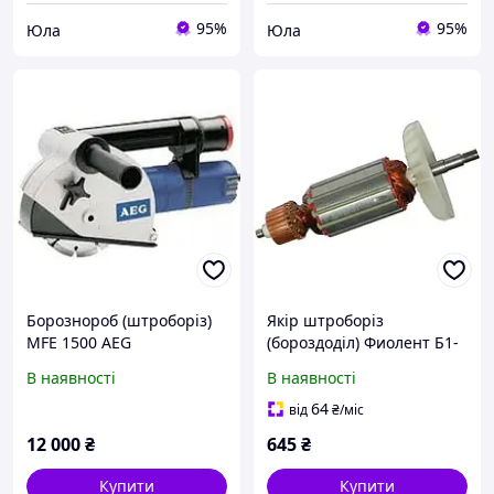
95%
95%
Юла
Юла
Борознороб (штроборіз)
Якір штроборіз
MFE 1500 AEG
(бороздоділ) Фиолент Б1-
30
В наявності
В наявності
64
від
₴
/міс
12 000
₴
645
₴
Купити
Купити