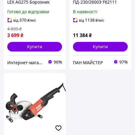
LEX AG275 Борозник
ПД-230/2600Э F62111
Електроштроборіз 2600
Готово до відправки
В наявності
Вт Штроборізи-
борізороби
370
1138
від
₴
/міс
від
₴
/міс
4 699
₴
3 699
₴
11 384
₴
Купити
Купити
96%
97%
Интернет-магазин Zhuk
ПАН МАЙСТЕР