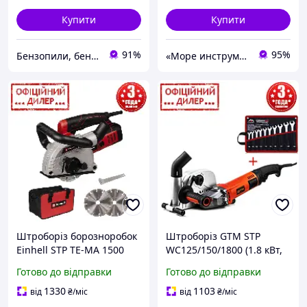
Купити
Купити
91%
95%
Бензопили, бензокоси, перфоратори, дрилі, лобзики, фени промислові
«Море инструментов»
Штроборіз борозноробок
Штроборіз GTM STP
Einhell STP TE-MA 1500
WC125/150/1800 (1.8 кВт,
(1500 Вт, 8500об/хв, 125
125 мм, 150 мм)
Готово до відправки
Готово до відправки
мм)
Бориздороб
1330
1103
від
₴
/міс
від
₴
/міс