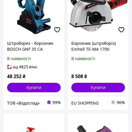
Штроборез - борозник
Борозник (штроборіз)
BOSCH GNF 35 CA
Einhell TE-MA 1700
(0601621708)
(4350740)
В наявності
В наявності
4825
від
₴
/міс
48 252
₴
8 508
₴
Купити
Купити
99%
96%
ТОВ «Водоспад»
EU SHOPPING