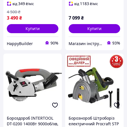
пилосос для ремонту
349
1183
від
₴
/міс
від
₴
/міс
дому
4 500
₴
3 490
₴
7 099
₴
Купити
Купити
90%
93%
HappyBuilder
Магазин інструментів "Lew-74"
Бороздороб INTERTOOL
Борознороб Штроборіз
DT-0200 1400Вт 9000об/хв,
електричний Procraft STP