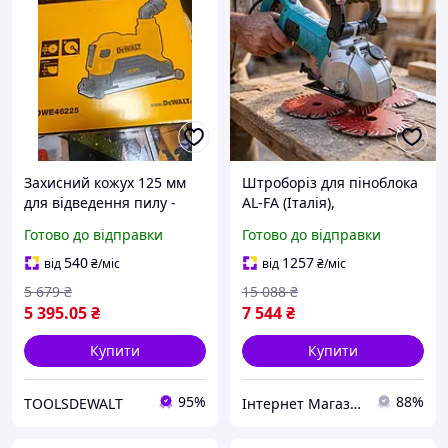
Захисний кожух 125 мм
Штроборіз для піноблока
для відведення пилу -
AL-FA (Італія),
бороздоділ DeWALT
Штроблення стін під
Готово до відправки
Готово до відправки
DWE46225
труби, Штроборізи-
борозноділи, Борозноділ,
540
1257
від
₴
/міс
від
₴
/міс
Машинка для
5 679
₴
15 088
₴
штроблення, MTS
5 395
.05
₴
7 544
₴
Купити
Купити
95%
88%
TOOLSDEWALT
Інтернет Магазин "StepShop"