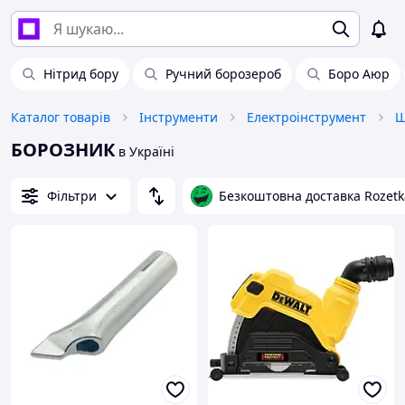
Нітрид бору
Ручний борозероб
Боро Аюр
Каталог товарів
Інструменти
Електроінструмент
Ш
БОРОЗНИК
в Україні
Фільтри
Безкоштовна доставка Rozetk