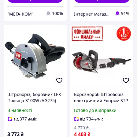
100%
91%
"МЕГА-КОМ"
Інтернет магазин "МК"
Штроборіз, борозник LEX
Борознороб Штроборіз
Польща 3100W (AG275)
електричний Елпром STP
ЕМРШ-125/2500
В наявності
Готово до відправки
377
734
від
₴
/міс
від
₴
/міс
4 770
₴
3 772
₴
4 403
₴