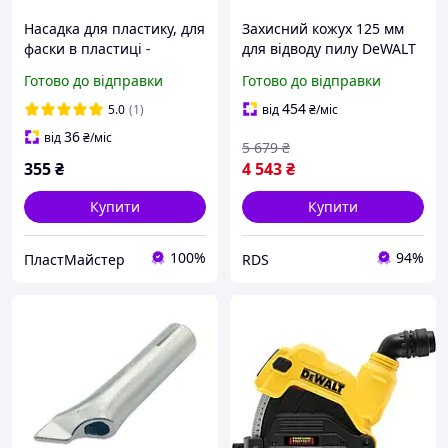
Насадка для пластику, для
Захисний кожух 125 мм
фаски в пластиці -
для відводу пилу DeWALT
"БОРОЗНИК"
(DWE46225)
Готово до відправки
Готово до відправки
454
5.0
(1)
від
₴
/міс
36
від
₴
/міс
5 679
₴
355
₴
4 543
₴
Купити
Купити
100%
94%
ПластМайстер
RDS