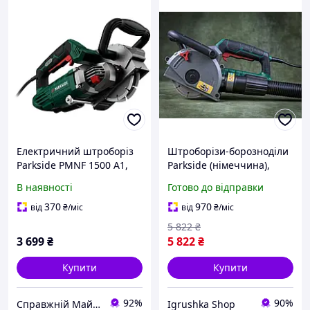
Електричний штроборіз
Штроборізи-борозноділи
Parkside PMNF 1500 A1,
Parkside (німеччина),
мережевий бороздоділ
Штроборіз з пилососом,
В наявності
Готово до відправки
Парксайд з плавним
Штроборіз електричний,
пуском
Штроборіз для
370
970
від
₴
/міс
від
₴
/міс
газобетону, RYH
5 822
₴
3 699
₴
5 822
₴
Купити
Купити
92%
90%
Справжній Майстер
Igrushka Shop