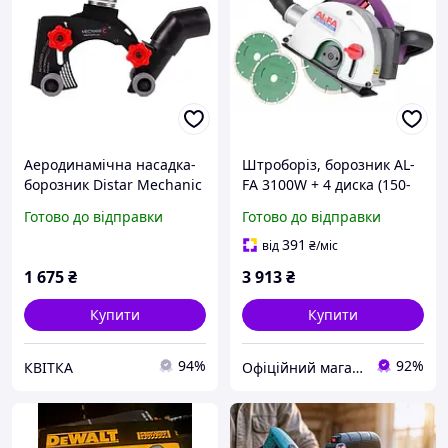
Аеродинамічна насадка-
Штроборіз, борозник AL-
борозник Distar Mechanic
FA 3100W + 4 диска (150-
AirChaser 115-125 2.0
ALBR31)
Готово до відправки
Готово до відправки
(19568442224)
391
від
₴
/міс
1 675
₴
3 913
₴
Купити
Купити
94%
92%
КВІТКА
Офіційний магазин Kraft&Dele🛠