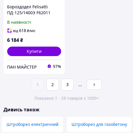
Бороздодел Felisatti
ПД-125/1400Э F62011
В наявності
618
від
₴
/міс
6 184
₴
Купити
97%
ПАН МАЙСТЕР
1
2
3
...
Показано 1 - 29 товарів з 1000+
Дивись також
Штроборез електричний
Штроборез для газобетону