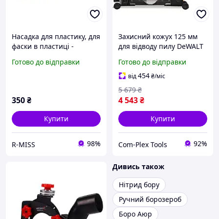
Насадка для пластику, для
Захисний кожух 125 мм
фаски в пластиці -
для відводу пилу DeWALT
"БОРОЗНИК"
(DWE46225)
Готово до відправки
Готово до відправки
454
від
₴
/міс
5 679
₴
350
₴
4 543
₴
Купити
Купити
98%
92%
R-MISS
Com-Plex Tools
Дивись також
Нітрид бору
Ручний борозероб
Боро Аюр