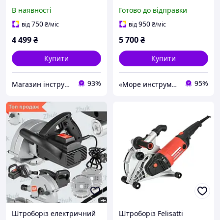
диск 125мм
PM2500/230 (1700 Вт, 150
В наявності
Готово до відправки
мм / 22.2 мм, 45 мм)
750
950
від
₴
/міс
від
₴
/міс
4 499
₴
5 700
₴
Купити
Купити
93%
95%
Магазин інструментів "Lew-74"
«Море инструментов»
Штроборіз електричний
Штроборіз Felisatti