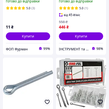
Готово до відправки
Готово до відправки
11024
5.0
(3)
5.0
(1)
45
від
₴
/міс
558
₴
11
₴
446
₴
Купити
Купити
99%
98%
ФОП Фурман
ІНСТРУМЕНТ та МЕТИЗИ