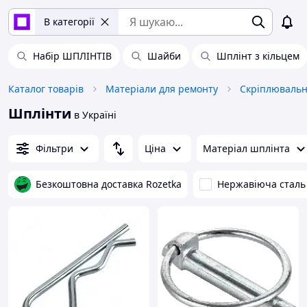
В категорії
Набір ШПЛІНТІВ
Шайби
Шплінт з кільцем
Каталог товарів
Матеріали для ремонту
Скріплювальн
Шплінти
в Україні
Фільтри
Ціна
Матеріал шплінта
Безкоштовна доставка Rozetka
Нержавіюча сталь