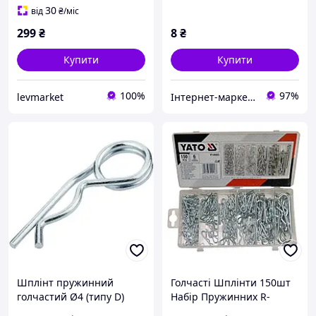
30
від
₴
/міс
299
₴
8
₴
Купити
Купити
100%
97%
levmarket
Інтернет-маркет gruz-avto.com — ваш шлях до надійної роботи на дорозі!
Шплінт пружинний
Голчасті Шплінти 150шт
голчастий Ø4 (типу D)
Набір Пружинних R-
подібних Фіксаторів DIN