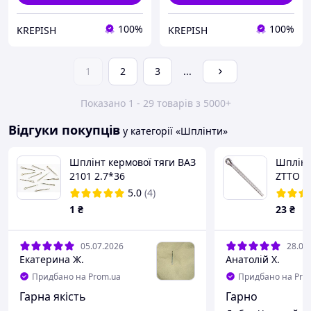
100%
100%
KREPISH
KREPISH
1
2
3
...
Показано 1 - 29 товарів з 5000+
Відгуки покупців
у категорії «Шплінти»
Шплінт кермової тяги ВАЗ
Шплінт 
2101 2.7*36
ZTTO |
5.0
(4)
1
₴
23
₴
05.07.2026
28.05
Екатерина Ж.
Анатолій Х.
Придбано на Prom.ua
Придбано на Pro
Гарна якість
Гарно