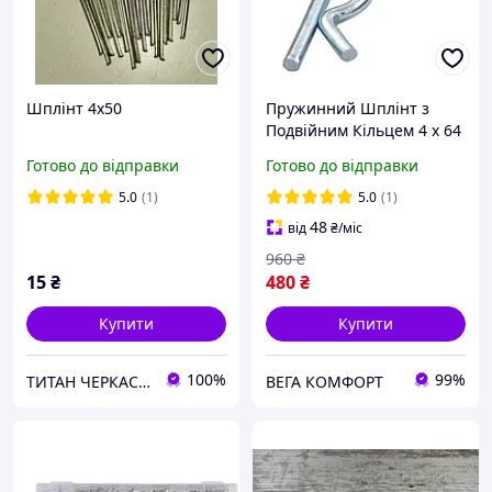
Шплінт 4х50
Пружинний Шплінт з
Подвійним Кільцем 4 х 64
мм Набір 20 шт
Готово до відправки
Готово до відправки
5.0
(1)
5.0
(1)
48
від
₴
/міс
960
₴
15
₴
480
₴
Купити
Купити
100%
99%
ТИТАН ЧЕРКАСИ ЗАПЧАСТИНИ
ВЕГА КОМФОРТ