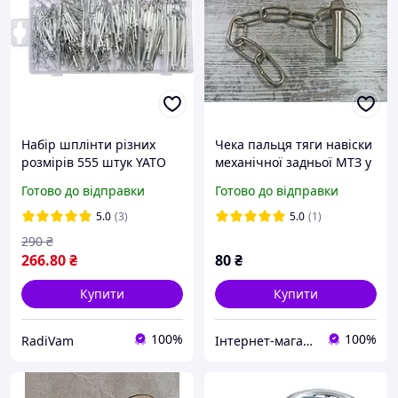
Набір шплінти різних
Чека пальця тяги навіски
розмірів 555 штук YATO
механічної задньої МТЗ у
YT-06873
зборі (Ромни)
Готово до відправки
Готово до відправки
5.0
(3)
5.0
(1)
290
₴
266
.80
₴
80
₴
Купити
Купити
100%
100%
RadiVam
Інтернет-магазин Автозапчастини