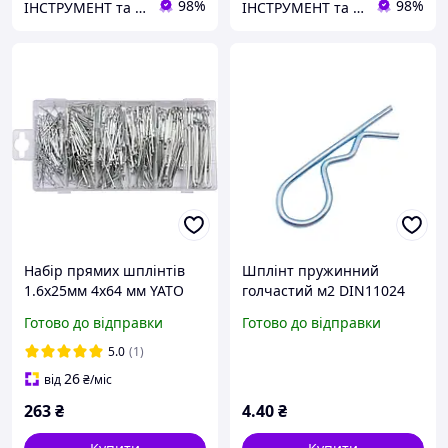
98%
98%
ІНСТРУМЕНТ та МЕТИЗИ
ІНСТРУМЕНТ та МЕТИЗИ
Набір прямих шплінтів
Шплінт пружинний
1.6х25мм 4х64 мм YATO
голчастий м2 DIN11024
555 шт.
форма Е
Готово до відправки
Готово до відправки
5.0
(1)
26
від
₴
/міс
263
₴
4
.40
₴