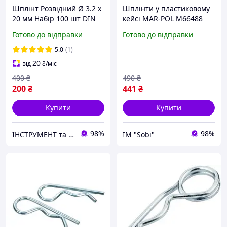
Шплінт Розвідний Ø 3.2 х
Шплінти у пластиковому
20 мм Набір 100 шт DIN
кейсі MAR-POL M66488
94
Готово до відправки
Готово до відправки
5.0
(1)
20
від
₴
/міс
400
₴
490
₴
200
₴
441
₴
Купити
Купити
98%
98%
ІНСТРУМЕНТ та МЕТИЗИ
ІМ "Sobi"