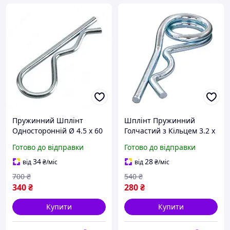
Пружинний Шплінт
Шплінт Пружинний
Односторонній Ø 4.5 х 60
Голчастий з Кільцем 3.2 х
мм Набір 20 шт
48 мм Набір 20 шт
Готово до відправки
Готово до відправки
34
28
від
₴
/міс
від
₴
/міс
700
₴
540
₴
340
₴
280
₴
Купити
Купити