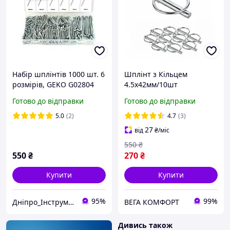
Набір шплінтів 1000 шт. 6
Шплінт з Кільцем
розмірів, GEKO G02804
4.5x42мм/10шт
Швидкознімний DIN
Готово до відправки
Готово до відправки
11023 Сталь Оцинкована
Spec
5.0
(2)
4.7
(3)
27
від
₴
/міс
550
₴
550
₴
270
₴
Купити
Купити
95%
99%
Дніпро_Інструмент
ВЕГА КОМФОРТ
Дивись також