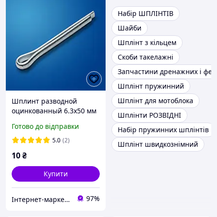
Набір ШПЛІНТІВ
Шайби
Шплінт з кільцем
Скоби такелажні
Запчастини дренажних і фек
Шплінт пружинний
Шплінт для мотоблока
Шплинт разводной
оцинкованный 6.3х50 мм
Шплінти РОЗВІДНІ
Готово до відправки
Набір пружинних шплінтів
5.0
(2)
Шплінт швидкознімний
10
₴
Купити
97%
Інтернет-маркет gruz-avto.com — ваш шлях до надійної роботи на дорозі!