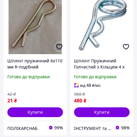
Шплінт пружинний 6x110
Шплінт Пружинний
мм R-подібний
Голчастий з Кільцем 4 х
одинарний DIN 11024
64 мм Набір 20 шт
Готово до відправки
Готово до відправки
оцинкований шплінт
голковий
48
від
₴
/міс
42
₴
960
₴
21
₴
480
₴
Купити
Купити
99%
98%
ПОЛІКАРСНАБ
ІНСТРУМЕНТ та МЕТИЗИ