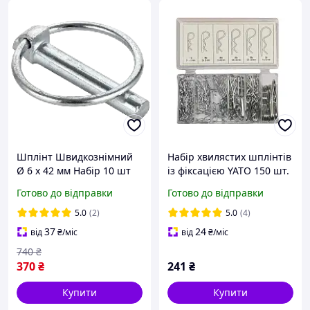
Шплінт Швидкознімний
Набір хвилястих шплінтів
Ø 6 х 42 мм Набір 10 шт
із фіксацією YATO 150 шт.
Spec DIN 11023
Готово до відправки
Готово до відправки
5.0
(2)
5.0
(4)
37
24
від
₴
/міс
від
₴
/міс
740
₴
370
₴
241
₴
Купити
Купити