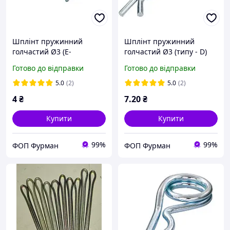
Шплінт пружинний
Шплінт пружинний
голчастий Ø3 (Е-
голчастий Ø3 (типу - D)
звичайний)
Готово до відправки
Готово до відправки
5.0
(2)
5.0
(2)
4
₴
7
.20
₴
Купити
Купити
99%
99%
ФОП Фурман
ФОП Фурман