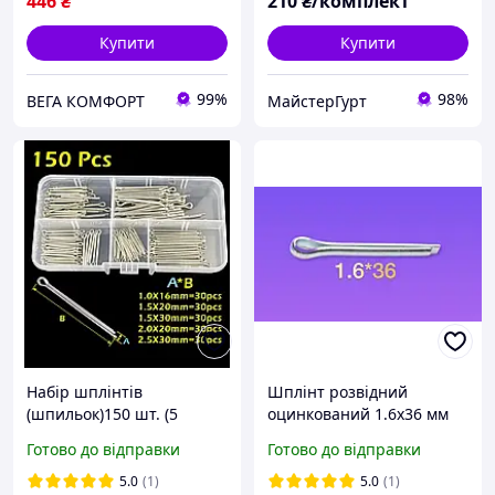
446
₴
210
₴/комплект
Купити
Купити
99%
98%
ВЕГА КОМФОРТ
МайстерГурт
Набір шплінтів
Шплінт розвідний
(шпильок)150 шт. (5
оцинкований 1.6х36 мм
розмірів)
Готово до відправки
Готово до відправки
5.0
(1)
5.0
(1)