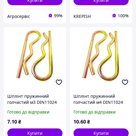
Купити
Купити
99%
100%
Агросервіс
KREPISH
Шплінт пружинний
Шплінт пружинний
голчастий м3 DIN11024
голчастий м4 DIN11024
форма Е
форма Е
Готово до відправки
Готово до відправки
7
.10
₴
10
.60
₴
Купити
Купити