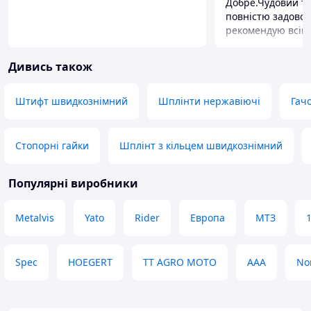
Добре.Чудовий тов
повністю задово
рекомендую всім
Дивись також
Штифт швидкознімний
Шплінти нержавіючі
Гач
Стопорні гайки
Шплінт з кільцем швидкознімний
Популярні виробники
Metalvis
Yato
Rider
Европа
МТЗ
Spec
HOEGERT
TT AGRO MOTO
ААА
No