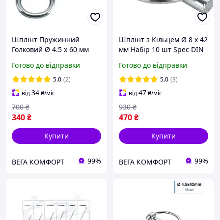
Шплінт Пружинний
Шплінт з Кільцем Ø 8 х 42
Голковий Ø 4.5 х 60 мм
мм Набір 10 шт Spec DIN
Набір 20 шт DIN11024
11023
Готово до відправки
Готово до відправки
5.0
(2)
5.0
(3)
34
47
від
₴
/міс
від
₴
/міс
700
₴
930
₴
340
₴
470
₴
Купити
Купити
99%
99%
ВЕГА КОМФОРТ
ВЕГА КОМФОРТ