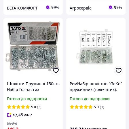
99%
99%
ВЕГА КОМФОРТ
Агросервіс
Шплінти Пружинні 150шт
РемНабір шплінтів "GeKo"
Набір Голчастих
пружинних (гольчатих),
Фіксаторів DIN 11024
комплект: 6 розмірів - 150
Готово до відправки
Готово до відправки
Типу R Для Валів
штук
5.0
(3)
5.0
(3)
45
від
₴
/міс
558
₴