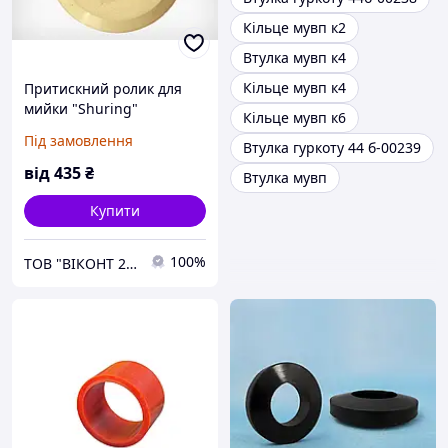
Кільце мувп к2
Втулка мувп к4
Кільце мувп к4
Притискний ролик для
мийки "Shuring"
Кільце мувп к6
Під замовлення
Втулка гуркоту 44 б-00239
від
435
₴
Втулка мувп
Купити
100%
ТОВ "ВІКОНТ 2000"