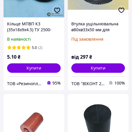
Кільце МПВП К3
Втулка ущільнювальна
(35х18х9х4.5) ТУ 2500-
ø80хø33х50 мм для
37600152106-94
бурильних установок
В наявності
Під замовлення
5.0
(2)
5
.10
₴
від
297
₴
Купити
Купити
95%
100%
ТОВ «Резинопласт». Завод ГТВ. Гумотехнічні вироби, металообробка
ТОВ "ВІКОНТ 2000"