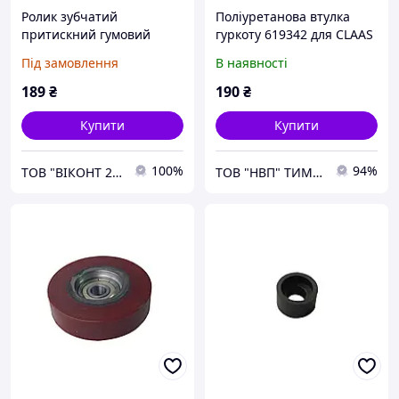
Ролик зубчатий
Поліуретанова втулка
притискний гумовий
гуркоту 619342 для CLAAS
Ø35хØ16х25 мм. для
Під замовлення
В наявності
пакувальних ліній
189
₴
190
₴
Купити
Купити
100%
94%
ТОВ "ВІКОНТ 2000"
ТОВ "НВП" ТИМОЛ"