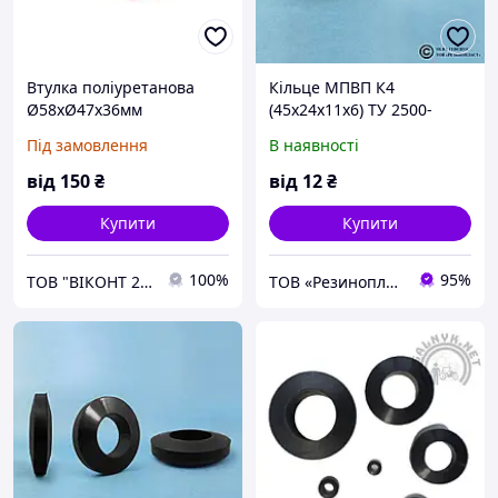
Втулка поліуретанова
Кільце МПВП К4
Ø58хØ47х36мм
(45х24х11х6) ТУ 2500-
транспортного ролика
37600152106-94
Під замовлення
В наявності
ліній миття та сушіння
скла
від
150
₴
від
12
₴
Купити
Купити
100%
95%
ТОВ "ВІКОНТ 2000"
ТОВ «Резинопласт». Завод ГТВ. Гумотехнічні вироби, металообробка