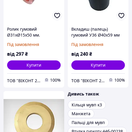
Ролик гумовий
Вкладиш (палець)
Ø31хØ15х50 мм.
гумовий У36 Ø40х59 мм
для муфти
Під замовлення
Під замовлення
від
297
₴
від
240
₴
Купити
Купити
100%
100%
ТОВ "ВІКОНТ 2000"
ТОВ "ВІКОНТ 2000"
Дивись також
Кільця мувп к3
Манжета
Пальці для мувп
Втулка гуркоту 44б-00238