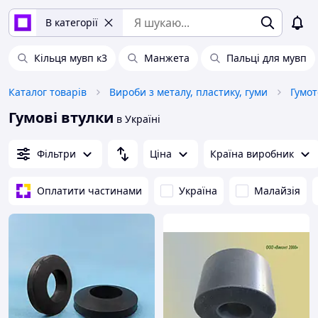
В категорії
Кільця мувп к3
Манжета
Пальці для мувп
Каталог товарів
Вироби з металу, пластику, гуми
Гумот
Гумові втулки
в Україні
Фільтри
Ціна
Країна виробник
Оплатити частинами
Україна
Малайзія