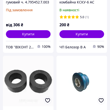
гумовий ч. 4.795452.Т.003
комбайна КСКУ-6 АС
Під замовлення
В наявності
5.0
(1)
від
306
₴
200
₴
Купити
Купити
100%
90%
ТОВ "ВІКОНТ 2000"
ЧП Белозор В А