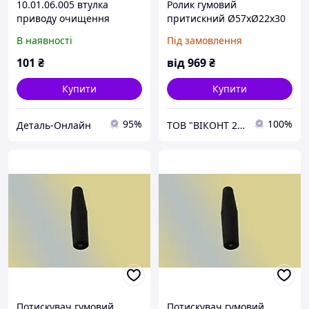
10.01.06.005 втулка
Ролик гумовий
приводу очищення
притискний Ø57хØ22х30
мм. для китайської лінії
В наявності
Під замовлення
по ламінації профілю
101
₴
від
969
₴
Купити
Купити
95%
100%
Деталь-Онлайн
ТОВ "ВІКОНТ 2000"
Потискувач гумовий
Потискувач гумовий