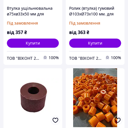
Втулка ущільнювальна
Ролик (втулка) гумовий
ø75хø33х50 мм для
Ø103хØ73х100 мм. для
бурильних установок
ліній сушіння шпону СРГ,
Під замовлення
Під замовлення
СУР, RAUTE, FEZER, COE,
CREMONA
від
357
₴
від
363
₴
Купити
Купити
100%
100%
ТОВ "ВІКОНТ 2000"
ТОВ "ВІКОНТ 2000"