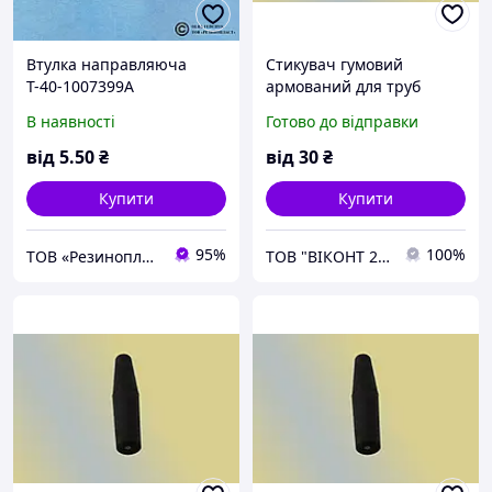
Втулка направляюча
Стикувач гумовий
Т-40-1007399А
армований для труб
Ø9хØ7х42мм.
В наявності
Готово до відправки
від
5
.50
₴
від
30
₴
Купити
Купити
95%
100%
ТОВ «Резинопласт». Завод ГТВ. Гумотехнічні вироби, металообробка
ТОВ "ВІКОНТ 2000"