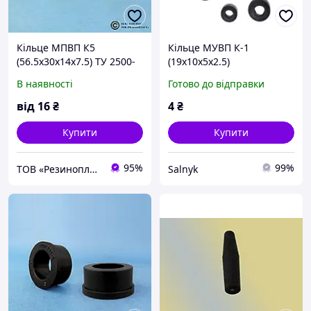
Кільце МПВП К5
Кільце МУВП К-1
(56.5х30х14х7.5) ТУ 2500-
(19х10х5х2.5)
37600152106-94
В наявності
Готово до відправки
від
16
₴
4
₴
Купити
Купити
95%
99%
ТОВ «Резинопласт». Завод ГТВ. Гумотехнічні вироби, металообробка
Salnyk