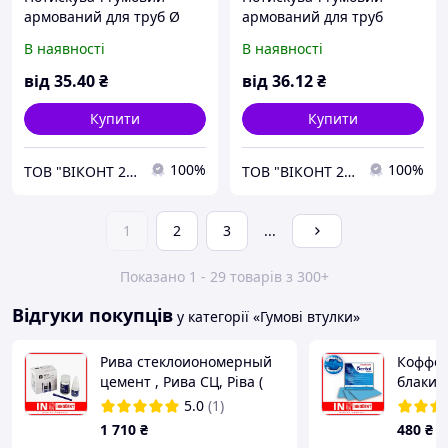
армований для труб Ø
армований для труб
14хØ 8х40 мм.
Ø16хØ10х52 мм.
В наявності
В наявності
від
35
.40
₴
від
36
.12
₴
Купити
Купити
100%
100%
ТОВ "ВІКОНТ 2000"
ТОВ "ВІКОНТ 2000"
1
2
3
...
Показано 1 - 29 товарів з 300+
Відгуки покупців
у категорії «Гумові втулки»
Рива cтеклоиономерный
Коффер
цемент , Рива СЦ, Ріва (
блакитн
Riva Self Cure SDI ) А3
Sanctua
5.0
(1)
Blue 1
1 710
₴
480
₴
(блакит