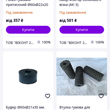
притискний Ø60хØ22х20
візка (АК-3)
мм. для китайської лінії
Під замовлення
Під замовлення
по ламінації профілю
від
357
₴
від
501
₴
Купити
Купити
100%
100%
ТОВ "ВІКОНТ 2000"
ТОВ "ВІКОНТ 2000"
Буфер Ø60хØ21х30 мм.
Втулка гумова для