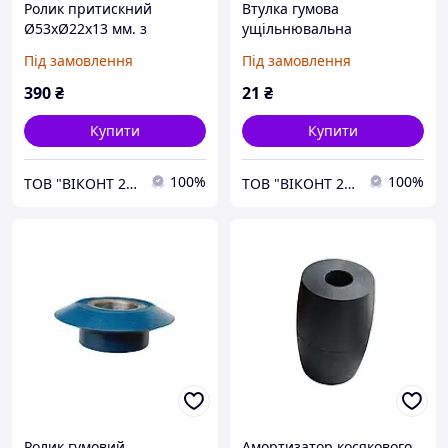
Ролик притискний
Втулка гумова
Ø53хØ22х13 мм. з
ущільнювальна
гумовим покриттям
Ø20.5хØ10х12 мм.
Під замовлення
Під замовлення
390
₴
21
₴
Купити
Купити
100%
100%
ТОВ "ВІКОНТ 2000"
ТОВ "ВІКОНТ 2000"
Ролик гумовий
Амортизатор косякового