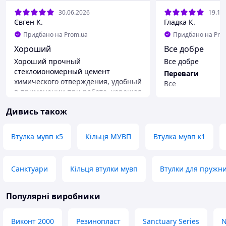
30.06.2026
19.12
Євген К.
Гладка К.
Придбано на Prom.ua
Придбано на Pro
Хороший
Все добре
Хороший прочный
Все добре
стеклоиономерный цемент
Переваги
химического отверждения, удобный
Все
в применении при работе, хорошая
Недоліки
адгезия
Нема
Дивись також
Переваги
Упаковка
Втулка мувп к5
Кільця МУВП
Втулка мувп к1
Санктуари
Кільця втулки мувп
Втулки для пружн
Популярні виробники
Виконт 2000
Резинопласт
Sanctuary Series
N