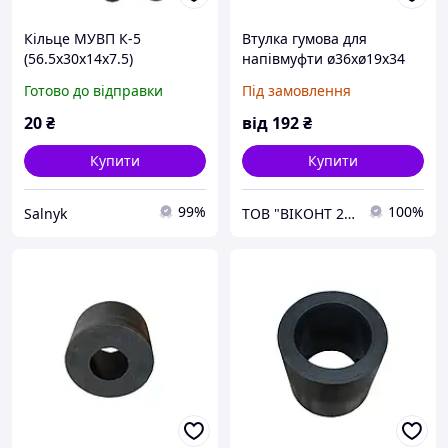
Кільце МУВП К-5
Втулка гумова для
(56.5х30х14х7.5)
напівмуфти ø36хø19х34
мм
Готово до відправки
Під замовлення
20
₴
від
192
₴
Купити
Купити
99%
100%
Salnyk
ТОВ "ВІКОНТ 2000"