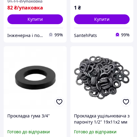
91
.11
₴/упаковка
82
₴/упаковка
1
₴
Купити
Купити
99%
99%
Інженерна і побутова сантехніка компанії PARTNЁR
SantehPats
Прокладка гума 3/4"
Прокладка ущільнювача з
пароніту 1/2" 19x11x2 мм
Готово до відправки
Готово до відправки