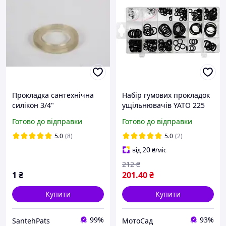
Прокладка сантехнічна
Набір гумових прокладок
силікон 3/4"
ущільнювачів YATO 225
шт (YT-06877)
Готово до відправки
Готово до відправки
5.0
(8)
5.0
(2)
20
від
₴
/міс
212
₴
1
₴
201
.40
₴
Купити
Купити
99%
93%
SantehPats
МотоСад