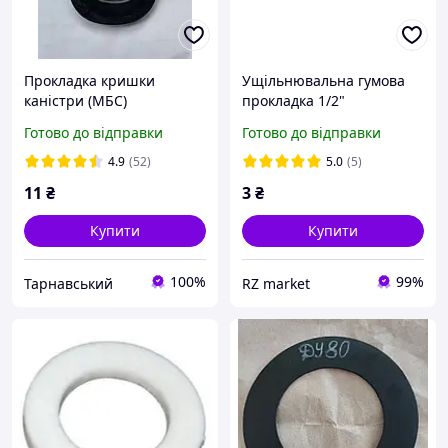
Прокладка кришки
Ущільнювальна гумова
каністри (МБС)
прокладка 1/2"
(18.7x9.6x3.4 мм)
Готово до відправки
Готово до відправки
еластична та товста
4.9
(52)
5.0
(5)
11
₴
3
₴
Купити
Купити
100%
99%
Тарнавський
RZ market