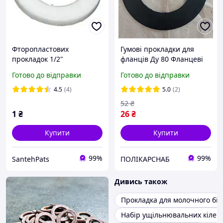
Фторопластових
Гумові прокладки для
прокладок 1/2"
фланців Ду 80 Фланцеві
прокладки гумові
Готово до відправки
Готово до відправки
Ущільнювальні гумові
прокладки
4.5
(4)
5.0
(2)
52
₴
1
₴
26
₴
Купити
Купити
99%
99%
SantehPats
ПОЛІКАРСНАБ
Дивись також
Прокладка для молочного бі
Набір ущільнювальних кілец