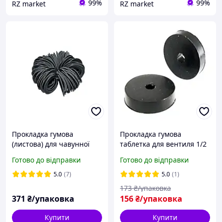
99%
99%
RZ market
RZ market
Прокладка гумова
Прокладка гумова
(листова) для чавунної
таблетка для вентиля 1/2
батареї 56*42*2(100 шт.)
дюйми 18 х 3,9 х 4 мм
Готово до відправки
Готово до відправки
упаковка 100 штук
5.0
(7)
5.0
(1)
173
₴/упаковка
371
₴/упаковка
156
₴/упаковка
Купити
Купити