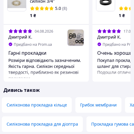
силікон 3/4"
5.0
(8)
1
₴
1
₴
04.08.2026
17.07
Дмитрий К.
Дмитрий К.
Придбано на Prom.ua
Придбано на Pro
Гарні прокладки
Очень хорошие
Розміри відповідають зазначеним.
Покупал проклад
Якість гарна. Силікон середньої
шланг для стира
твердості, приблизно як резинові
Подошли отличн
прокладки
Дивись також
Силіконова прокладка кільце
Грибок мембрани
Х
Силіконова прокладка для діоптра
Прокладка гумова са