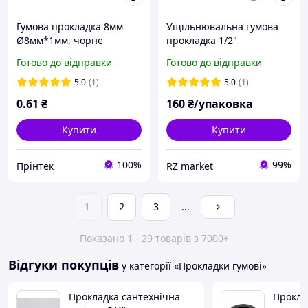
Гумова прокладка 8мм
Ущільнювальна гумова
Ø8мм*1мм, чорне
прокладка 1/2"
ущільнююче кільце
(18.7x9.6x3.4 мм) 100 штук
Готово до відправки
Готово до відправки
(упаковка)
5.0
(1)
5.0
(1)
0
.61
₴
160
₴/упаковка
Купити
Купити
100%
99%
Прінтек
RZ market
1
2
3
...
Показано 1 - 29 товарів з 7000+
Відгуки покупців
у категорії «Прокладки гумові»
Прокладка сантехнічна
Прокла