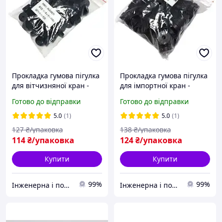
Прокладка гумова пігулка
Прокладка гумова пігулка
для вітчизняної кран -
для імпортної кран -
букси 3/8 дюйма 13,8 х 3 х
букси 1/2 дюйма 15,6 х 3,9
Готово до відправки
Готово до відправки
4 мм упаковка 100 штук
х 4 мм упаковка 100 штук
5.0
(1)
5.0
(1)
127
₴/упаковка
138
₴/упаковка
114
₴/упаковка
124
₴/упаковка
Купити
Купити
99%
99%
Інженерна і побутова сантехніка компанії PARTNЁR
Інженерна і побутова сантехніка компанії PARTNЁR