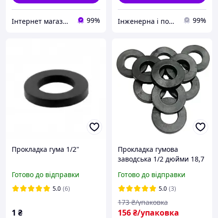
99%
99%
Інтернет магазин "Дід Василь"
Інженерна і побутова сантехніка компанії PARTNЁR
Прокладка гума 1/2"
Прокладка гумова
заводська 1/2 дюйми 18,7
х 9,6 х 3,4 мм упаковка
Готово до відправки
Готово до відправки
100 штук
5.0
(6)
5.0
(3)
173
₴/упаковка
1
₴
156
₴/упаковка