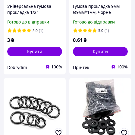
Універсальна гумова
Гумова прокладка 9мм
прокладка 1/2"
Ø9мм*1мм, чорне
(18.7x9.6x3.4 мм) товста
ущільнююче кільце
Готово до відправки
Готово до відправки
5.0
(1)
5.0
(1)
3
₴
0
.61
₴
Купити
Купити
100%
100%
Dobrydim
Прінтек