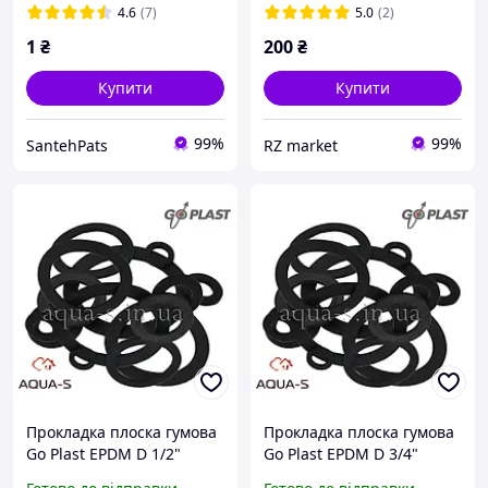
4.6
(7)
5.0
(2)
1
₴
200
₴
Купити
Купити
99%
99%
SantehPats
RZ market
Прокладка плоска гумова
Прокладка плоска гумова
Go Plast EPDM D 1/2"
Go Plast EPDM D 3/4"
каучук (Італія)
каучук (Італія)