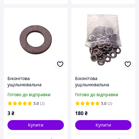
Біконітова
Біконітова
ущільнювальна
ущільнювальна
прокладка Ø19×10,5×2,2
прокладка Ø19×10,5×2,2
Готово до відправки
Готово до відправки
мм
мм
5.0
(2)
5.0
(2)
3
₴
180
₴
Купити
Купити