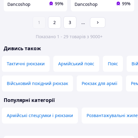
99%
99%
Dancoshop
Dancoshop
1
2
3
...
Показано 1 - 29 товарів з 9000+
Дивись також
Тактичні рюкзаки
Армійський пояс
Пояс
Ві
Військовий похідний рюкзак
Рюкзак для армії
Рем
Популярні категорії
Армійські спецсумки і рюкзаки
Розвантажувальні жиле