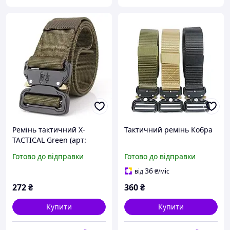
Ремінь тактичний X-
Тактичний ремінь Кобра
TACTICAL Green (арт:
56691)
Готово до відправки
Готово до відправки
36
від
₴
/міс
272
₴
360
₴
Купити
Купити