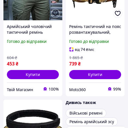
Армійський чоловічий
Ремінь тактичний на пояс
тактичний ремінь
розвантажувальний,
поясний хакі тактичні й
воєнний (талія від 82см
Готово до відправки
Готово до відправки
армійські ремені пояса
до 120 см) - Хакі
для штанів
74
від
₴
/міс
604
₴
1 865
₴
453
₴
739
₴
Купити
Купити
100%
99%
Твій Магазин
Moto360
Дивись також
Військові ремені
Ремінь армійський зсу