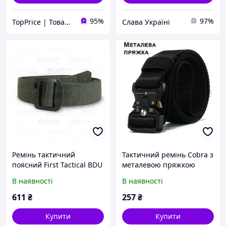
95%
97%
TopPrice | Товари за ТОП-ціною
Слава Україні
Ремінь тактичний
Тактичний ремінь Cobra з
поясний First Tactical BDU
металевою пряжкою
BELT L 1.5" Зелений США
В наявності
В наявності
611
₴
257
₴
Купити
Купити