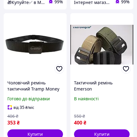
99%
99%
🎁Купуйте✅ в Магазині Подарунків
Інтернет магазин "Swertmag"
Чоловічий ремінь
Тактичний ремінь
тактичний Tramp Money
Emerson
Belt Black (UTRGB-008-
Готово до відправки
В наявності
black) (TPiz14630)
35
від
₴
/міс
406
₴
550
₴
353
₴
400
₴
Купити
Купити