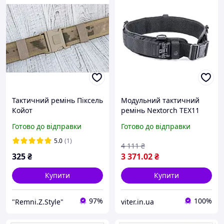
Тактичний ремінь Піксель
Модульний тактичний
Койот
ремінь Nextorch TEX11
viter - гарант качества
Готово до відправки
Готово до відправки
5.0
(1)
4 111
₴
325
₴
3 371
.02
₴
Купити
Купити
97%
100%
"Remni.Z.Style"
viter.in.ua