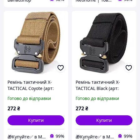
Ремінь тактичний X-
Ремінь тактичний X-
TACTICAL Coyote (арт:
TACTICAL Black (арт:
56689)
56690)
Готово до відправки
Готово до відправки
272
₴
272
₴
Купити
Купити
99%
99%
🎁Купуйте✅ в Магазині Подарунків
🎁Купуйте✅ в Магазині Подарунків