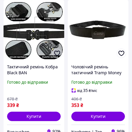
Тактичний ремінь Кобра
Чоловічий ремінь
Black BAN
тактичний Tramp Money
Belt Black (UTRGB-008-
Готово до відправки
Готово до відправки
black) (Niz14630)
35
від
₴
/міс
678
₴
406
₴
339
₴
353
₴
Купити
Купити
92%
96%
Banaushop
Neohome | Товари для дому та дачі