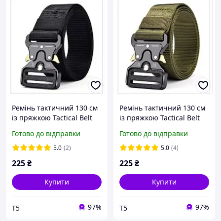
Ремінь тактичний 130 см
Ремінь тактичний 130 см
із пряжкою Tactical Belt
із пряжкою Tactical Belt
чорний (Чоловічий
олива (Чоловічий ремінь
Готово до відправки
Готово до відправки
ремінь з пряжкою,
з пряжкою, Армійський
Армійський ремінь)
ремінь)
5.0
(2)
5.0
(4)
225
₴
225
₴
Купити
Купити
97%
97%
Т5
Т5