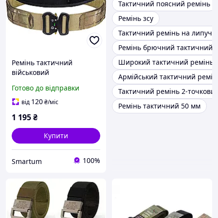
Тактичний поясний ремінь
Ремінь зсу
Тактичний ремінь на липучц
Ремінь брючний тактичний
Широкий тактичний ремінь
Ремінь тактичний
військовий
Армійський тактичний ремін
мультикам/multicam
Готово до відправки
Тактичний ремінь 2-точкови
MOLLE подвійний L
120
від
₴
/міс
Ремінь тактичний 50 мм
1 195
₴
Купити
100%
Smartum