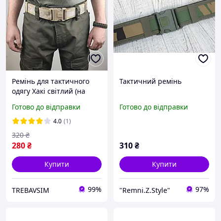
Ремінь для тактичного
Тактичний ремінь
одягу Хакі світлий (на
липучці)
Готово до відправки
Готово до відправки
4.0
(1)
320
₴
280
₴
310
₴
Купити
Купити
99%
97%
TREBAVSIM
"Remni.Z.Style"