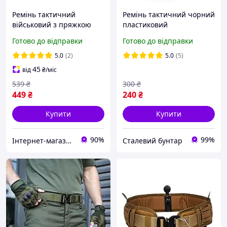
Ремінь тактичний
Ремінь тактичний чорний
військовий з пряжкою
пластиковий
Кобра Assault Belt олива
Готово до відправки
Готово до відправки
5.0
(2)
5.0
(5)
45
від
₴
/міс
539
₴
300
₴
449
₴
240
₴
Купити
Купити
90%
99%
Інтернет-магазин спортивного харчування та товарів для фітнесу Protein Lounge
Сталевий бунтар