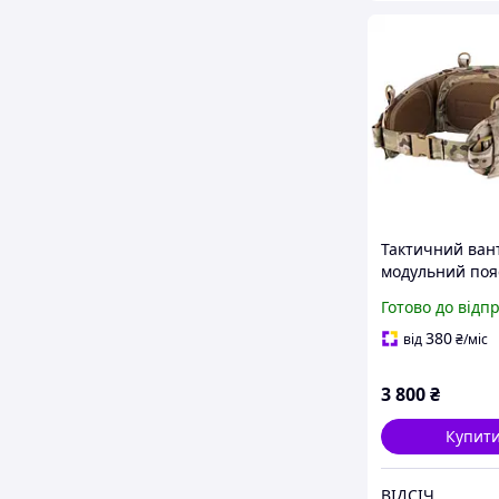
Тактичний ва
модульний пояс
«ВОЇН» SOF Mu
Готово до відп
(АТАКА) армійс
бойовий пояс 
380
від
₴
/міс
для споряджен
3 800
₴
Купит
ВІДСІЧ