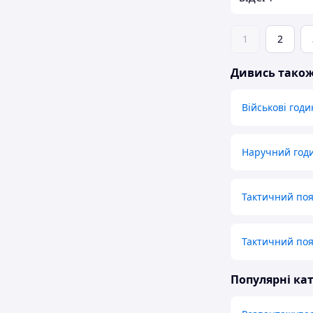
1
2
Дивись тако
Військові год
Наручний год
Тактичний поя
Тактичний поя
Популярні кат