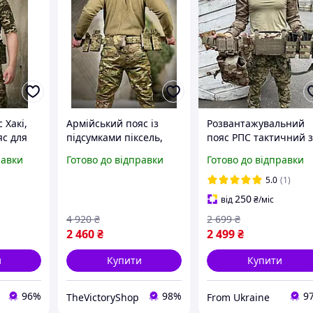
 Хакі,
Армійський пояс із
Розвантажувальний
яс для
підсумками піксель,
пояс РПС тактичний 
розвантажувальний
підсумками,
равки
Готово до відправки
Готово до відправки
льний
пояс РПС, тактичний
армійський жилет дл
й MALY
пояс рпс комплект tfrhk
ЗСУ Рпс мультикам на
5.0
(1)
підсумків
250
від
₴
/міс
4 920
₴
2 699
₴
2 460
₴
2 499
₴
и
Купити
Купити
96%
98%
9
TheVictoryShop
From Ukraine