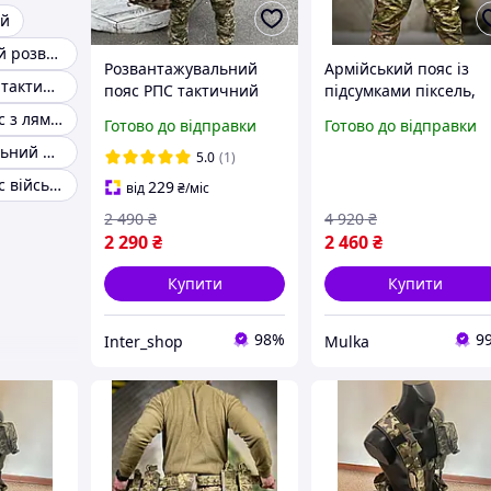
ий
Пояс тактичний розвантажувальний
Розвантажувальний
Армійський пояс із
Пояси і ремені тактичні військові
пояс РПС тактичний
підсумками піксель,
мультикам (з
розвантажувальний
Тактичний пояс з лямками
Готово до відправки
Готово до відправки
підсумками)
пояс РПС, тактичний
Розвантажувальний пояс із лямками
армійський пояс для
пояс рпс комплект
5.0
(1)
ЗСУ Тактичний на 8
mtegc
Тактичний пояс військовий
229
від
₴
/міс
підсумків
2 490
₴
4 920
₴
2 290
₴
2 460
₴
Купити
Купити
98%
9
Inter_shop
Mulka