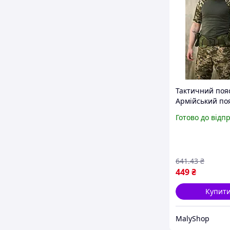
Тактичний пояс
Армійський по
ЗСУ,
Готово до відп
Розвантажува
пояс тактични
641
.43
₴
449
₴
Купит
MalyShop