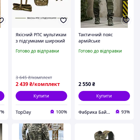
Якісний РПС мультикам
Тактичний пояс
з підсумками широкий
армійське
в зборі тактичний
розвантаження РПС із
Готово до відправки
Готово до відправки
розвантажувальний
системою скидання
т
пояс армійський
Molle / Моллі Multicam
військовий для зсу
/ Мультикам
3 645
₴/комплект
2 439
₴/комплект
2 550
₴
Купити
Купити
7%
100%
93%
TopDay
Фабрика Байрактар - магазин тактичного спорядження