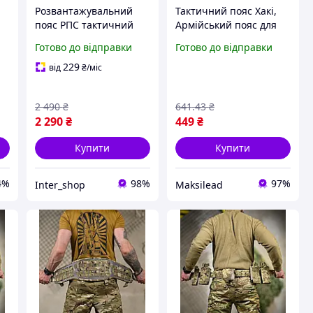
Розвантажувальний
Тактичний пояс Хакі,
пояс РПС тактичний
Армійський пояс для
й
піксель (з підсумками)
ЗСУ,
Готово до відправки
Готово до відправки
я
армійський пояс для
Розвантажувальний
й
ЗСУ Тактичний на 8
пояс тактичний
229
від
₴
/міс
підсумків
2 490
₴
641
.43
₴
2 290
₴
449
₴
Купити
Купити
4%
98%
97%
Inter_shop
Maksilead