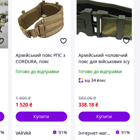
Армійський пояс РПС з
Армійський чоловічий
з
CORDURA, пояс
пояс для військових зсу
тактичний
кольору хакі,
Готово до відправки
Готово до відправки
я
розвантажувальний
військовий міцний
 8
molle
ремінь зеленого
34
від
₴
/міс
кольору камуфляж
ALLe535
1 600
₴
583
.06
₴
1 520
₴
338
.18
₴
Купити
Купити
7%
91%
91%
VARVAR
Інтернет-магазин Allegoriya