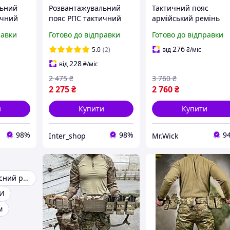
льний
Розвантажувальний
Тактичний пояс
ичний
пояс РПС тактичний
армійський ремінь
умками)
мультикам (з
мультикам посилени
равки
Готово до відправки
Готово до відправки
яс для
підсумками)
військовий MOLLE дл
 на 8
армійський пояс для
спорядження бойови
276
5.0
(2)
від
₴
/міс
ЗСУ Тактичний на 8
міцний з пряжкою
228
від
₴
/міс
підсумків
Cobra
2 475
₴
3 760
₴
2 275
₴
2 760
₴
и
Купити
Купити
98%
98%
9
Inter_shop
Mr.Wick
Тактичний поясний ремінь
СИ
м