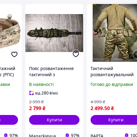
нтажний
Пояс розвантаження
Тактичний
 (РПС)
тактичний з
розвантажувальний
lticam
підсумками армійський
пояс рпс піксель,
равки
В наявності
Готово до відправки
ький
функціональний
військовий
MOLLE
якісний камуфляж
розвантажувальний
280
від
₴
/міс
ня
пояс рпс зсу,
2 999
₴
4 999
₴
армійський пояс рпс 
2 799
₴
2 499
.50
₴
підсумками піксель
и
Купити
Купити
97%
97%
10
Magazkievua
ВАРТА