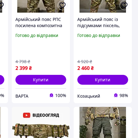
Армійський пояс РПС
Армійський пояс із
посилена композитна
підсумками піксель,
мультикам, поясне
розвантажувальний
Готово до відправки
Готово до відправки
військове
пояс РПС, тактичний
розвантаження
пояс рпс комплект
Cordura тактична
qapnb
4 798
₴
4 920
₴
2 399
₴
2 460
₴
Купити
Купити
9%
100%
98%
ВАРТА
Козацький