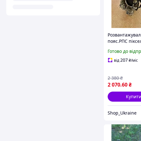
Розвантажува
пояс.РПС піксел
підсумками),
Готово до відп
армійський по
ЗСУ. Тактични
207
від
₴
/міс
на 8 підсумків
2 380
₴
2 070
.60
₴
Купит
Shop_Ukraine