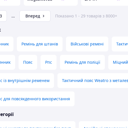
3
...
Вперед
Показано 1 - 29 товарів з 8000+
ж
инник
Ремінь для штанів
Військові ремені
Такти
инник
Пояс
Рпс
Ремінь для поліції
Міцний
с із внутрішнім ременем
Тактичний пояс Weatro з метал
с для повсякденного використання
егорії