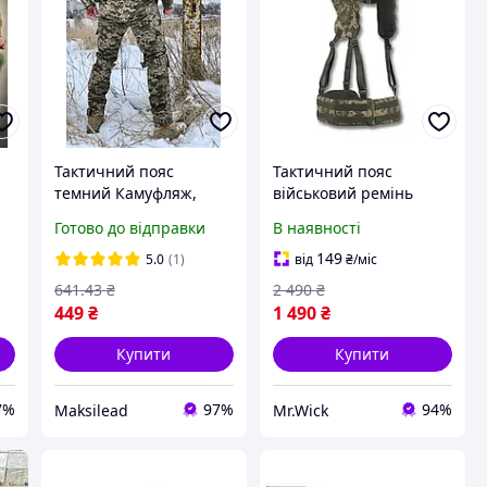
Тактичний пояс
Тактичний пояс
темний Камуфляж,
військовий ремінь
Армійський пояс для
піксель посилений
Готово до відправки
В наявності
ЗСУ,
MOLLE армійський для
Розвантажувальний
спорядження бойовий
149
5.0
(1)
від
₴
/міс
пояс тактичний
міцний з фастексом 25
641
.43
₴
2 490
₴
мм
449
₴
1 490
₴
Купити
Купити
7%
97%
94%
Maksilead
Mr.Wick