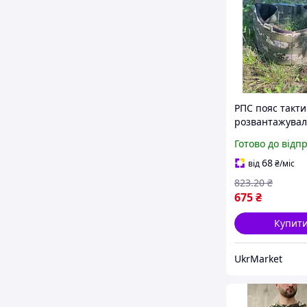
РПС пояс такт
розвантажува
армійський поя
Готово до відп
системою кріп
MOLLE споряд
68
від
₴
/міс
військове
823
.20
₴
675
₴
Купит
UkrMarket