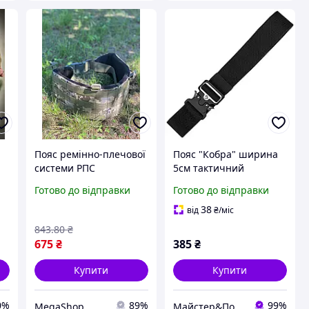
Пояс ремінно-плечової
Пояс "Кобра" ширина
системи РПС
5см тактичний
розвантажувальний
армійський військовий
Готово до відправки
Готово до відправки
пояс тактичний
пас пояс, макс.
армійський пояс з
довжина 110 см,
38
від
₴
/міс
системою кріплення
Чорний ms
843
.80
₴
із
675
₴
385
₴
Купити
Купити
0%
89%
99%
MegaShop
Майстер&Пострілу