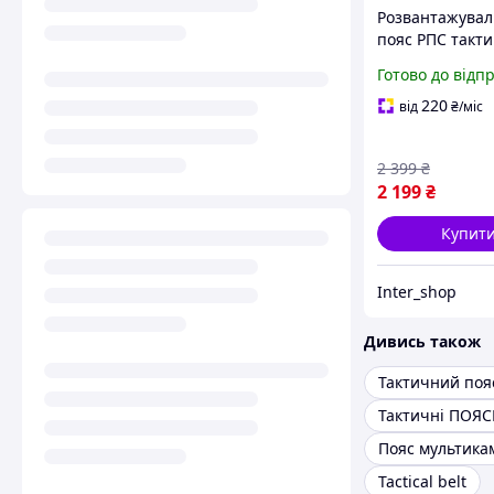
Розвантажува
пояс РПС такт
піксель (з підс
Готово до відп
армійський по
ЗСУ Тактичний
220
від
₴
/міс
підсумків
2 399
₴
2 199
₴
Купит
Inter_shop
Дивись також
Тактичні ПОЯ
Пояс мультика
Tactical belt