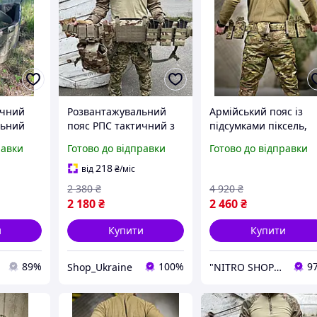
ичний
Розвантажувальний
Армійський пояс із
льний
пояс РПС тактичний з
підсумками піксель,
с з
підсумками,
розвантажувальний
равки
Готово до відправки
Готово до відправки
лення
армійський жилет для
пояс РПС, тактичний
ження
ЗСУ Рпс мультикам на 8
пояс рпс комплект
218
від
₴
/міс
підсумків
2 380
₴
4 920
₴
2 180
₴
2 460
₴
и
Купити
Купити
89%
100%
9
Shop_Ukraine
"NITRO SHOP" Інтернет магазин