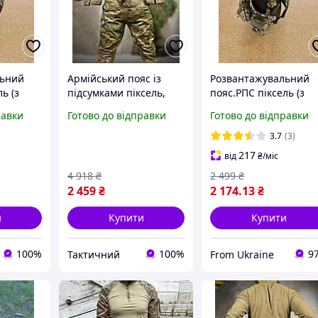
льний
Армійський пояс із
Розвантажувальний
ь (з
підсумками піксель,
пояс.РПС піксель (з
розвантажувальний
підсумками),
равки
Готово до відправки
Готово до відправки
яс для
пояс РПС, тактичний
армійський пояс для
й жилет
пояс рпс комплект
ЗСУ. Тактичний жиле
3.7
(3)
Ne2kx
на 8 підсумків
217
від
₴
/міс
4 918
₴
2 499
₴
2 459
₴
2 174
.13
₴
и
Купити
Купити
100%
100%
9
Тактичний
From Ukraine