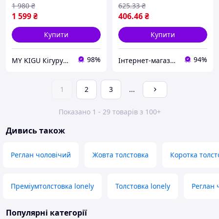
без пушап обтислий L
1 980
₴
625
.33
₴
1 599
₴
406
.46
₴
Купити
Купити
98%
94%
MY KIGU Кігурумі для вієї родини!
Інтернет-магазин "Із Туреччини з любов'ю"
1
2
3
...
Показано 1 - 29 товарів з 100+
Дивись також
Реглан чоловічий
Жовта толстовка
Коротка толст
Преміумтолстовка lonely
Толстовка lonely
Реглан 
Популярні категорії