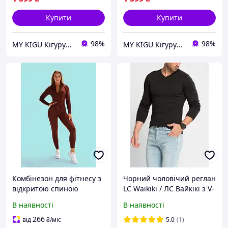
Купити
Купити
98%
98%
MY KIGU Кігурумі для вієї родини!
MY KIGU Кігурумі для вієї родини!
Комбінезон для фітнесу з
Чорний чоловічий реглан
відкритою спиною
LC Waikiki / ЛС Вайкікі з V-
коричневим вирізом v із
подібним вирізом L
В наявності
В наявності
зовнішніми швами
шоколадний на блискавці
266
від
₴
/міс
5.0
(1)