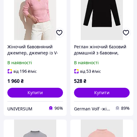
Жіночий бавовняний
Реглан жіночий базовий
джемпер, джемпер із V-
домашній з бавовни,
вирізом та вертикальною
чорний
В наявності
В наявності
в язкою жіночий
196
53
від
₴
/міс
від
₴
/міс
1 960
₴
528
₴
Купити
Купити
96%
89%
UNIVERSUM
German Volf -жіночий та чоловічий одяг від виробника