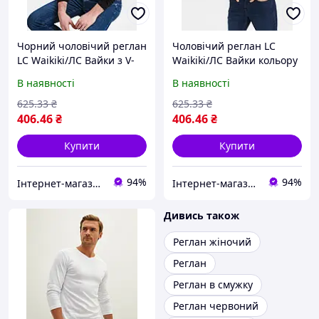
Чорний чоловічий реглан
Чоловічий реглан LC
LC Waikiki/ЛС Вайки з V-
Waikiki/ЛС Вайки кольору
подібним вирізом
хакі з V-подібним вирізом
В наявності
В наявності
625
.33
₴
625
.33
₴
406
.46
₴
406
.46
₴
Купити
Купити
94%
94%
Інтернет-магазин "Із Туреччини з любов'ю"
Інтернет-магазин "Із Туреччини з любов'ю"
Дивись також
Реглан жіночий
Реглан
Реглан в смужку
Реглан червоний