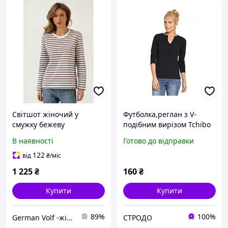
Світшот жіночий у
Футболка,реглан з V-
смужку бежеву
подібним вирізом Tchibo
Німеччина 46/48(UKR)
В наявності
Готово до відправки
122
від
₴
/міс
1 225
₴
160
₴
Купити
Купити
89%
100%
German Volf -жіночий та чоловічий одяг від виробника
СТРОДО