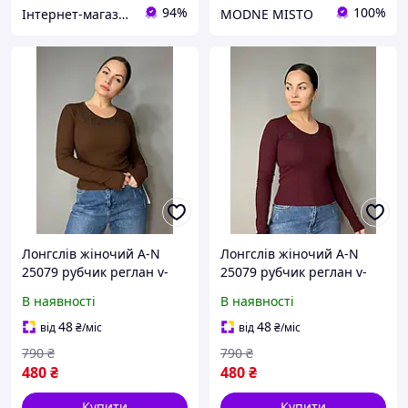
94%
100%
Інтернет-магазин "Із Туреччини з любов'ю"
MODNE MISTO
Лонгслів жіночий A-N
Лонгслів жіночий A-N
25079 рубчик реглан v-
25079 рубчик реглан v-
виріз з написом принт
виріз з написом принт
В наявності
В наявності
корсетні шви one size,
корсетні шви one size,
коричневий, one size
бордовий, one size
48
48
від
₴
/міс
від
₴
/міс
790
₴
790
₴
480
₴
480
₴
Купити
Купити