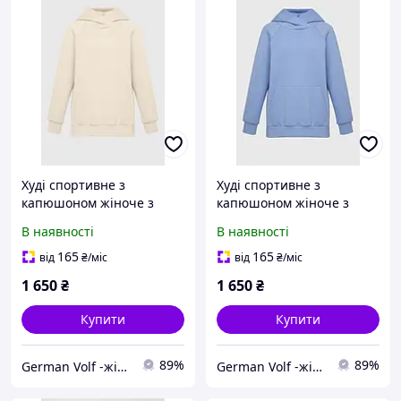
Худі спортивне з
Худі спортивне з
капюшоном жіноче з
капюшоном жіноче з
футера, колір бежевий
футера, колір блакитний
В наявності
В наявності
165
165
від
₴
/міс
від
₴
/міс
1 650
₴
1 650
₴
Купити
Купити
89%
89%
German Volf -жіночий та чоловічий одяг від виробника
German Volf -жіночий та чоловічий одяг від виробника