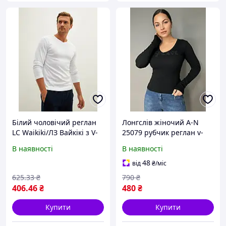
Білий чоловічий реглан
Лонгслів жіночий A-N
LC Waikiki/ЛЗ Вайкікі з V-
25079 рубчик реглан v-
подібним вирізом XXL
виріз з написом принт
В наявності
В наявності
корсетні шви one size,
чорний, one size
48
від
₴
/міс
625
.33
₴
790
₴
406
.46
₴
480
₴
Купити
Купити