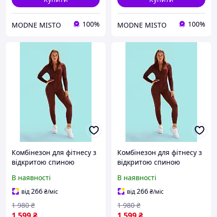
100%
100%
MODNE MISTO
MODNE MISTO
Комбінезон для фітнесу з
Комбінезон для фітнесу з
відкритою спиною
відкритою спиною
коричневим вирізом v із
коричневим вирізом v із
В наявності
В наявності
зовнішніми швами
зовнішніми швами
шоколадний на блискавці
шоколадний на блискавці
266
266
від
₴
/міс
від
₴
/міс
без пушап обтислий S
без пушап обтислий M
1 980
₴
1 980
₴
1 599
₴
1 599
₴