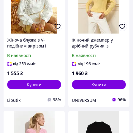
Жіноча блузка з V-
Жіночий джемпер у
подібним вирізом і
дрібний рубчик із
рукавами реглан
бавовни трикотажна
В наявності
В наявності
кофта з V-подібним
вирізом, колір лимон 50-
259
196
від
₴
/міс
від
₴
/міс
52
1 555
₴
1 960
₴
Купити
Купити
98%
96%
Libutik
UNIVERSUM