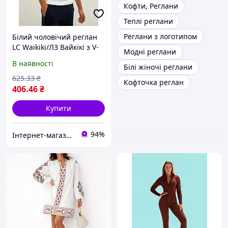
Кофти, Реглани
Теплі реглани
Реглани з логотипом
Білий чоловічий реглан
LC Waikiki/ЛЗ Вайкікі з V-
Модні реглани
подібним вирізом
В наявності
Білі жіночі реглани
625
.33
₴
Кофточка реглан
406
.46
₴
Купити
94%
Інтернет-магазин "Із Туреччини з любов'ю"