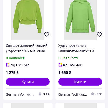
Світшот жіночий теплий
Худі спортивне з
укорочений, салатовий
капюшоном жіноче з
футера, колір зелений
В наявності
В наявності
128
165
від
₴
/міс
від
₴
/міс
1 275
₴
1 650
₴
Купити
Купити
89%
89%
German Volf -жіночий та чоловічий одяг від виробника
German Volf -жіночий та чоловічий одяг від виробника