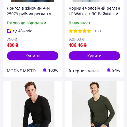
Лонгслів жіночий A-N
Чорний чоловічий реглан
25079 рубчик реглан v-
LC Waikiki / ЛС Вайкікі з V-
виріз з написом принт
подібним вирізом
Готово до відправки
В наявності
корсетні шви one size,
білий, one size
48
від
₴
/міс
5.0
(1)
790
₴
625
.33
₴
480
₴
406
.46
₴
Купити
Купити
100%
94%
MODNE MISTO
Інтернет-магазин "Із Туреччини з любов'ю"