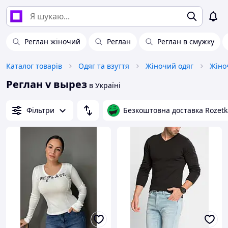
Реглан жіночий
Реглан
Реглан в смужку
Каталог товарів
Одяг та взуття
Жіночий одяг
Жіно
Реглан v вырез
в Україні
Фільтри
Безкоштовна доставка Rozetk