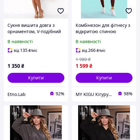
Сукня вишита довга з
Комбінезон для фітнесу з
орнаментом, V-подібний
відкритою спиною
виріз, рукави реглан,
коричневий вирізом v із
В наявності
В наявності
манжети на резинці
зовнішніми швами
шоколадний на блискавці
135
266
від
₴
/міс
від
₴
/міс
без пушап обтягуючий
1 980
₴
1 350
₴
1 599
₴
Купити
Купити
92%
98%
Etno.Lab
MY KIGU Кігурумі для вієї родини!