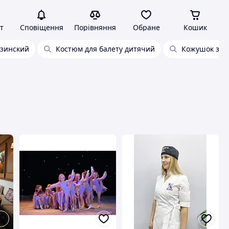
т
Сповіщення
Порівняння
Обране
Кошик
узинский
Костюм для балету дитячий
Кожушок з 