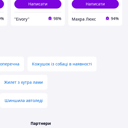
Написати
Написати
0%
98%
94%
"Eivory"
Махра Люкс
оперечна
Кожушок із собаці в наявності
Жилет з хутра лами
Шиншила автоледі
Партнери