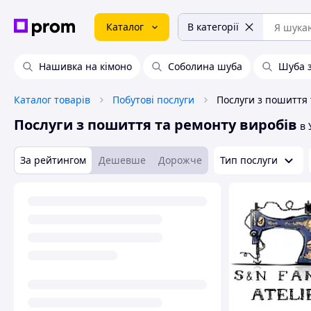
Каталог
В категорії
Нашивка на кімоно
Соболина шуба
Шуба з
Каталог товарів
Побутові послуги
Послуги з пошиття та ремонту виробів
в 
За рейтингом
Дешевше
Дорожче
Тип послуги