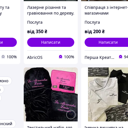
ту та
Лазерне різання та
Співпраця з інтернет
у
гравіювання по дереву.
магазинами
Лазерне вирізання
Послуга
Послуга
фанери
від
350
₴
від
200
₴
ти
Написати
Написати
100%
100%
9
AbricOS
Перша Креативна Мануфактура PERFECTUS - Виробництво одягу і декору з 3D принтами на замовлення
моно
а
инский
Текстильний набір для
Іменна вишивка на