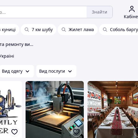
Знайти
Кабіне
 куниці
7 км шубу
Жилет лама
Соболь барг
Послуги з пошиття та ремонту виробів
Україні
Вид одягу
Вид послуги