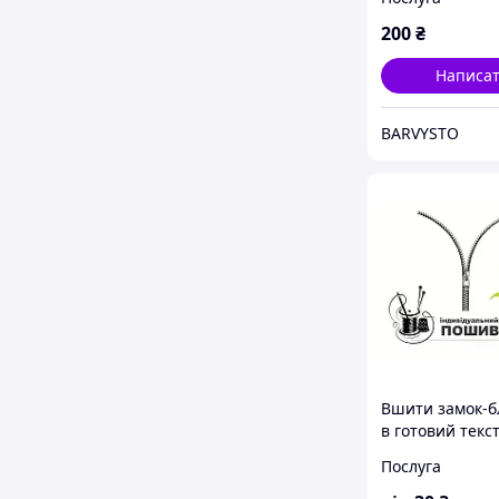
200
₴
Написа
BARVYSTO
Вшити замок-б
в готовий текс
виріб: підковдр
Послуга
наволочка, на