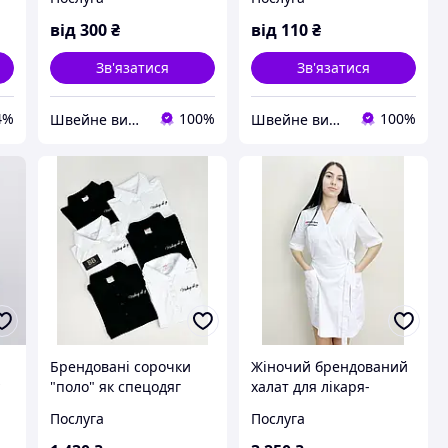
бананок від 10 штук із
сумок для робитників
логотипом. Пошив
ресторанів та кафе
від
300
₴
від
110
₴
сумок на пояс
Зв'язатися
Зв'язатися
4%
100%
100%
Швейне виробництво сумково-рюкзачної та термопродукції
Швейне виробництво сумково-рюкзачної та термопродукції
Брендовані сорочки
Жіночий брендований
у
"поло" як спецодяг
халат для лікаря-
косметолога
Послуга
Послуга