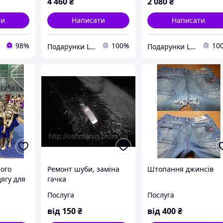
4 460
₴
2 080
₴
ти
Написати
Написати
98%
100%
10
Подарунки LUX классу
Подарунки LUX классу
ого
Ремонт шуби, заміна
Штопання джинсів
ягу для
гачка
тики,
Послуга
Послуга
циркової
від
150
₴
від
400
₴