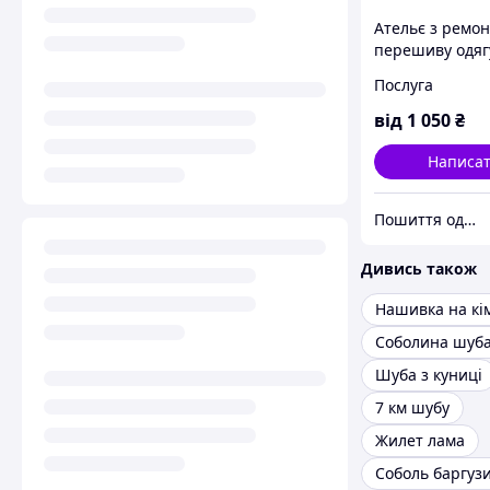
Ательє з ремон
перешиву одяг
Послуга
від
1 050
₴
Написа
Пошиття одягу, автогамаків, лежаків для тварин "S&N FAMILY"
Дивись також
Нашивка на кі
Соболина шуб
Шуба з куниці
7 км шубу
Жилет лама
Соболь баргуз