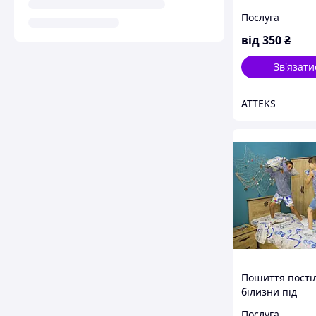
та термодрук ві
Послуга
від
350
₴
Зв'язати
ATTEKS
Пошиття пості
білизни під
замовлення
Послуга