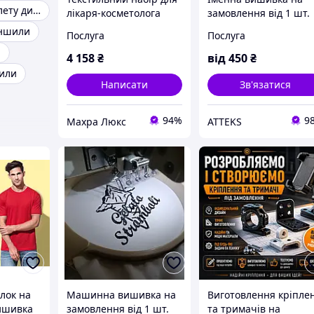
Костюм для балету дитячий
лікаря-косметолога
замовлення від 1 шт.
ншили
Послуга
Послуга
я
4 158
₴
від
450
₴
или
Написати
Зв'язатися
94%
9
Махра Люкс
ATTEKS
лок на
Машинна вишивка на
Виготовлення кріпле
ишивка
замовлення від 1 шт.
та тримачів на