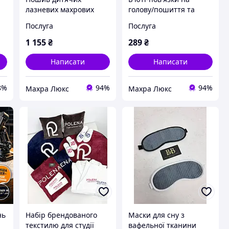
лазневих махрових
голову/пошиття та
пончо
брендування
Послуга
Послуга
1 155
₴
289
₴
Написати
Написати
8%
94%
94%
Махра Люкс
Махра Люкс
нь
Набір брендованого
Маски для сну з
текстилю для студії
вафельної тканини