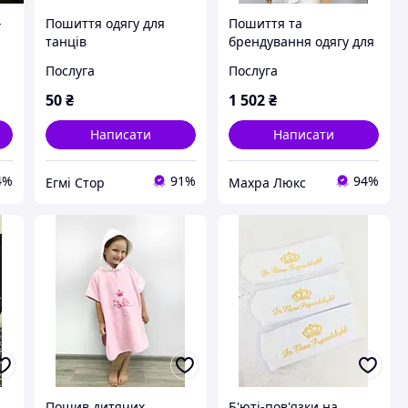
-
Пошиття одягу для
Пошиття та
танців
брендування одягу для
медичних клінік
Послуга
Послуга
50
₴
1 502
₴
Написати
Написати
4%
91%
94%
Егмі Стор
Махра Люкс
Пошив дитячих
Б'юті-пов'язки на