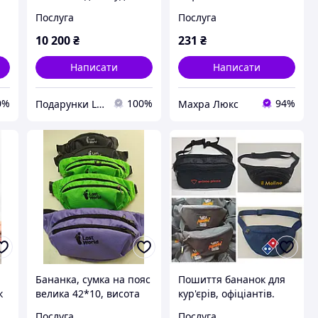
естетики тіла
пошиття/фарбування
Послуга
Послуга
10 200
₴
231
₴
Написати
Написати
0%
100%
94%
Подарунки LUX классу
Махра Люкс
Бананка, сумка на пояс
Пошиття бананок для
к
велика 42*10, висота
кур'єрів, офіціантів.
18 см. Пошиття
Виготовлення поясніх
Послуга
Послуга