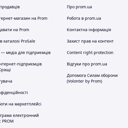
 продавців
Про prom.ua
тернет-магазин
на Prom
Робота в prom.ua
авати на Prom
Контактна інформація
 каталозі ProSale
Захист прав на контент
 — медіа для підприємців
Content right protection
інтернет-підприємців
Відгуки про prom.ua
Кращі
Допомога Силам оборони
тувача
(Volonter by Prom)
нфіденційності
оти на маркетплейсі
ограма електронний
с PROM