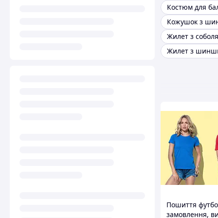
Кожушок з ши
Жилет з собол
Жилет з шинш
Пошиття футбо
замовлення, в