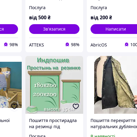
д 1 шт.
замовлення.
Послуга
Послуга
Індивідуальні
пластикові рішення
від
500
₴
від
200
₴
ся
Зв'язатися
Написати
98%
98%
10
ATTEKS
AbricOS
льної
Пошиття простирадла
Пошиття перекриття
на резинці під
натуральних дубляно
замовлення
камуфляжною
Послуга
В наявності