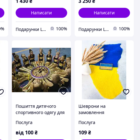
1 430
₴
3 250
₴
Написати
Написати
0%
100%
100%
Подарунки LUX классу
Подарунки LUX классу
Пошиття дитячого
Шеврони на
спортивного одягу для
замовлення
танців, акробатики,
Послуга
Послуга
повітряної і цирковий
гімнастики
від
100
₴
109
₴