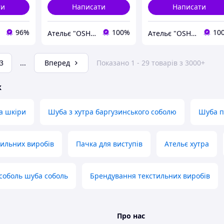
ти
Написати
Написати
96%
100%
10
Ательє "OSHMANIN"
Ательє "OSHMANIN"
3
...
Вперед
Показано 1 - 29 товарів з 3000+
ж
та шкіри
Шуба з хутра баргузинського соболю
Шуба п
ильних виробів
Пачка для виступів
Ательє хутра
соболь шуба соболь
Брендування текстильних виробів
Про нас