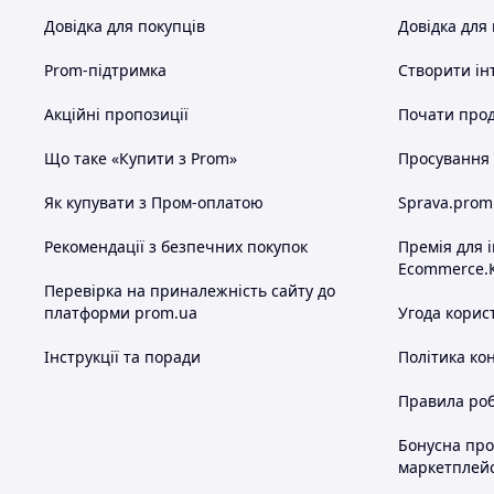
Довідка для покупців
Довідка для
Prom-підтримка
Створити ін
Акційні пропозиції
Почати прод
Що таке «Купити з Prom»
Просування в
Як купувати з Пром-оплатою
Sprava.prom
Рекомендації з безпечних покупок
Премія для 
Ecommerce.
Перевірка на приналежність сайту до
платформи prom.ua
Угода корис
Інструкції та поради
Політика ко
Правила роб
Бонусна пр
маркетплей