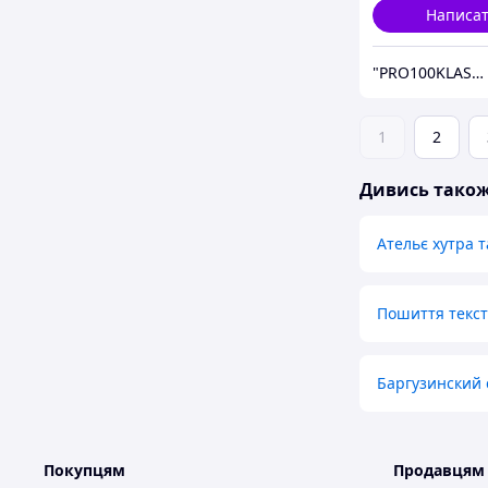
Написа
"PRO100KLASS" Інтернет-магазин дитячого спортивного одягу
1
2
Дивись тако
Ательє хутра 
Пошиття текст
Баргузинский 
Покупцям
Продавцям