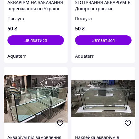
АКВАРІУМ НА ЗАКАЗАННЯ
ЗГОТУВАННЯ АКВАРІУМІВ
пересилання по Україні
Дніпропетровськ
Послуга
Послуга
50
₴
50
₴
Зв'язатися
Зв'язатися
Aquaterr
Aquaterr
Акваріум під замовлення
Наклейка акваріумів