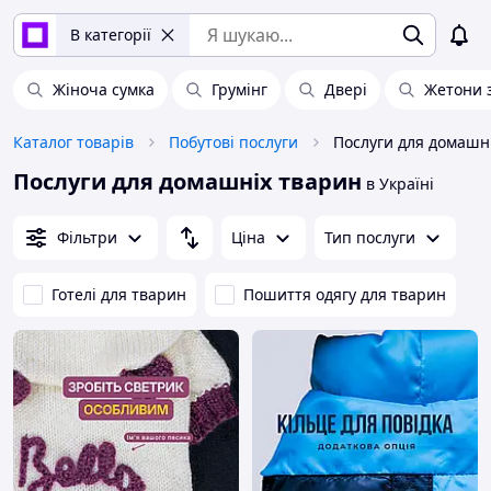
В категорії
Жіноча сумка
Грумінг
Двері
Жетони 
Каталог товарів
Побутові послуги
Послуги для домашн
Послуги для домашніх тварин
в Україні
Фільтри
Ціна
Тип послуги
Готелі для тварин
Пошиття одягу для тварин