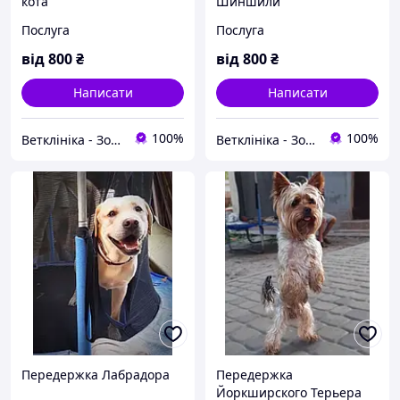
кота
Шиншили
Послуга
Послуга
від
800
₴
від
800
₴
Написати
Написати
100%
100%
Ветклініка - Зоомагазин - Грумінг - Зооготель ''OLVET''
Ветклініка - Зоомагазин - Грумінг - Зооготель ''OLVET''
Передержка Лабрадора
Передержка
Йоркширского Терьера