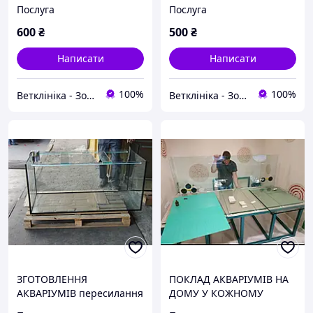
Послуга
Послуга
600
₴
500
₴
Написати
Написати
100%
100%
Ветклініка - Зоомагазин - Грумінг - Зооготель ''OLVET''
Ветклініка - Зоомагазин - Грумінг - Зооготель ''OLVET''
ЗГОТОВЛЕННЯ
ПОКЛАД АКВАРІУМІВ НА
АКВАРІУМІВ пересилання
ДОМУ У КОЖНОМУ
по Україні. Акваріум
ГОРОДІ УКРАЇНИ