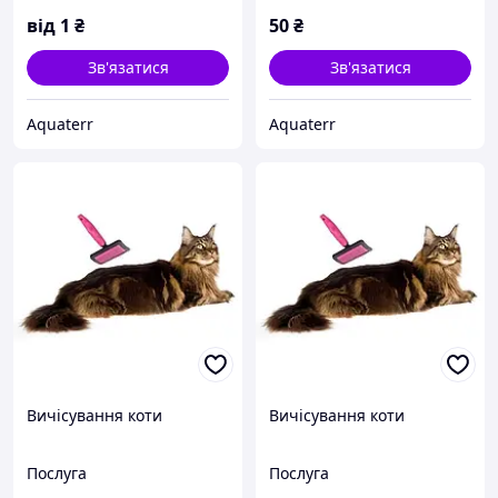
від
1
₴
50
₴
Зв'язатися
Зв'язатися
Aquaterr
Aquaterr
Вичісування коти
Вичісування коти
Послуга
Послуга