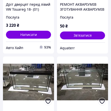
Дріт дверцят перед лівий
РЕМОНТ АКВАРІУМІВ
VW Touareg 18- (01)
ЗГОТУВАННЯ АКВАРІУМІВ
Послуга
Послуга
3 220
₴
50
₴
Написати
Зв'язатися
93%
Авто Хайп
Aquaterr