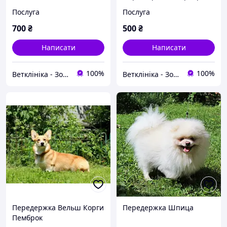
Послуга
Послуга
700
₴
500
₴
Написати
Написати
100%
100%
Ветклініка - Зоомагазин - Грумінг - Зооготель ''OLVET''
Ветклініка - Зоомагазин - Грумінг - Зооготель ''OLVET''
Передержка Вельш Корги
Передержка Шпица
Пемброк