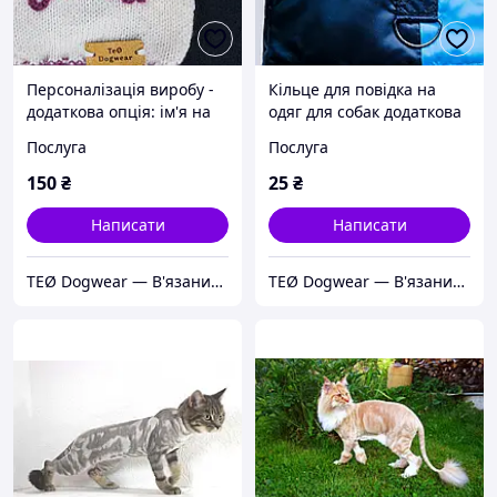
Персоналізація виробу -
Кільце для повідка на
додаткова опція: ім'я на
одяг для собак додаткова
светр для собак
опція TEO Dogwear
Послуга
Послуга
150
₴
25
₴
Написати
Написати
TEØ Dogwear — В'язаний одяг для маленьких собак ручної роботи
TEØ Dogwear — В'язаний одяг для маленьких собак ручної роботи