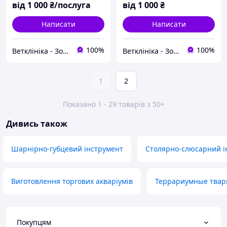
від
1 000
₴/послуга
від
1 000
₴
Написати
Написати
100%
100%
Ветклініка - Зоомагазин - Грумінг - Зооготель ''OLVET''
Ветклініка - Зоомагазин - Грумінг - Зооготель ''OLVET''
1
2
Показано 1 - 29 товарів з 50+
Дивись також
Шарнірно-губцевий інструмент
Столярно-слюсарний і
Виготовлення торгових акваріумів
Террариумные твар
Покупцям