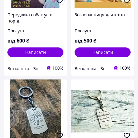
Передіжка собак усіх
Зогостинниця для котів
порід
Послуга
Послуга
від
600
₴
від
500
₴
Написати
Написати
100%
100%
Ветклініка - Зоомагазин - Грумінг - Зооготель ''OLVET''
Ветклініка - Зоомагазин - Грумінг - Зооготель ''OLVET''