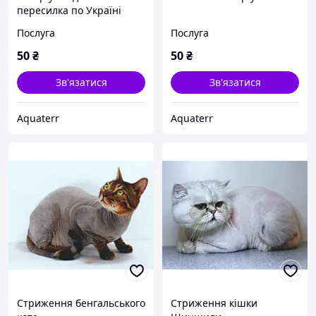
пересилка по Україні
Послуга
Послуга
50
₴
50
₴
Зв'язатися
Зв'язатися
Aquaterr
Aquaterr
Стриження бенгальського
Стриження кішки