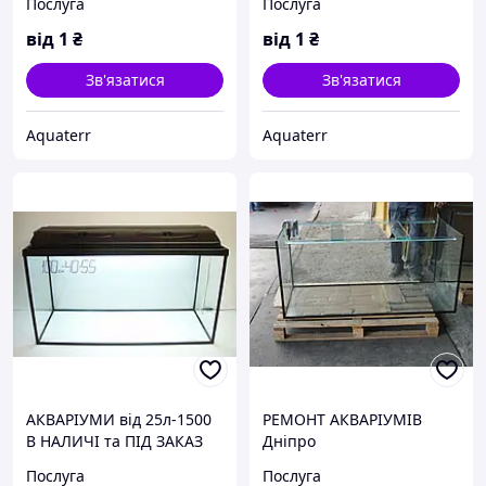
Послуга
Послуга
від
1
₴
від
1
₴
Зв'язатися
Зв'язатися
Aquaterr
Aquaterr
АКВАРІУМИ від 25л-1500
РЕМОНТ АКВАРІУМІВ
В НАЛИЧІ та ПІД ЗАКАЗ
Дніпро
Послуга
Послуга