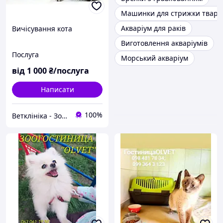
Машинки для стрижки твари
Акваріум для раків
Вичісування кота
Виготовлення акваріумів
Послуга
Морський акваріум
від
1 000
₴/послуга
Написати
100%
Ветклініка - Зоомагазин - Грумінг - Зооготель ''OLVET''