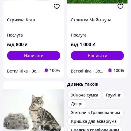
Стрижка Кота
Стрижка Мейн-куна
Послуга
Послуга
від
800
₴
від
1 000
₴
Написати
Написати
100%
100%
Ветклініка - Зоомагазин - Грумінг - Зооготель ''OLVET''
Ветклініка - Зоомагазин - Грумінг - Зооготель ''OLVET''
Дивись також
Жіноча сумка
Грумінг
Двері
Жетони з Гравіюванням
Кришка для акваріума
Брелки з гравіюванням