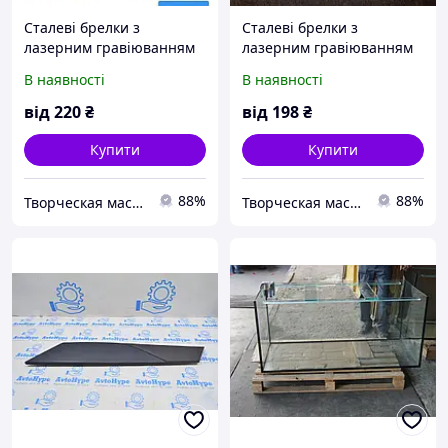
Сталеві брелки з
Сталеві брелки з
лазерним гравіюванням
лазерним гравіюванням
В наявності
В наявності
від
220
₴
від
198
₴
Купити
Купити
88%
88%
Творческая мастерская "Лазедар"
Творческая мастерская "Лазедар"