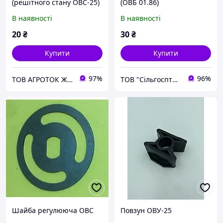
(решітного стану ОВС-25)
(ОВБ 01.86)
В наявності
В наявності
20
₴
30
₴
Купити
Купити
97%
96%
ТОВ АГРОТОК ЖИТОМИР
ТОВ "Сільгосптехніка"
Шайба регулююча ОВС
Повзун ОВУ-25