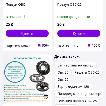
Повзун ОВС
Повзун ОВС-25
В наявності
Готово до відправки
25
₴
26
₴
Купити
Купити
95%
100%
Партнер Можливостей
ТК АГРОРЕСУРС
Дивись також
Запчастини на овс-25
Овс 25
Решета ОВС-25
Овс 20
Зернокидач зм-120
Попереднє очищення зерна
Очисник вороху ОВС-25