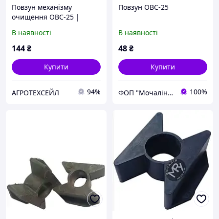
Повзун механізму
Повзун ОВС-25
очищення ОВС-25 |
ВВБ-0186
В наявності
В наявності
144
₴
48
₴
Купити
Купити
94%
100%
АГРОТЕХСЕЙЛ
ФОП "Мочалін Р.Ю."