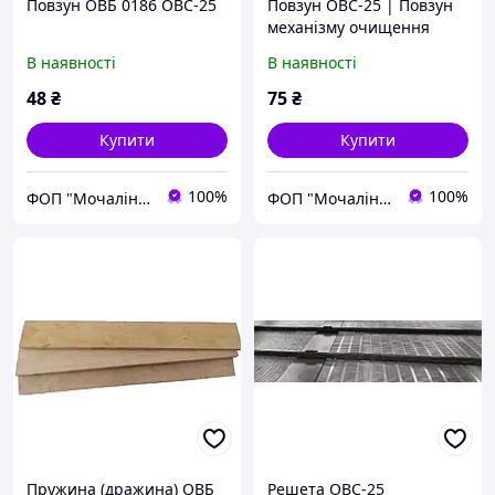
Повзун ОВБ 0186 ОВС-25
Повзун ОВС-25 | Повзун
механізму очищення
решіт ОВС-25 | ОВБ 0186
В наявності
В наявності
48
₴
75
₴
Купити
Купити
100%
100%
ФОП "Мочалін Р.Ю."
ФОП "Мочалін Р.Ю."
Пружина (дражина) ОВБ
Решета ОВС-25