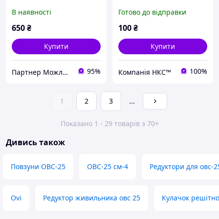
В наявності
Готово до відправки
650
₴
100
₴
Купити
Купити
95%
100%
Партнер Можливостей
Компанія НКС™
1
2
3
...
Показано 1 - 29 товарів з 70+
Дивись також
Повзуни ОВС-25
ОВС-25 см-4
Редуктори для овс-2
Ovi
Редуктор живильника овс 25
Кулачок решітног