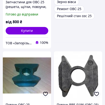
Зерно вівса
Запчастини для ОВС-25
(решета, щітки, повзуни,
Ремонт ОВС-25
редуктори)
Готово до відправки
Решітний стан озс 25
від
800
₴
Купити
100%
ТОВ «Запорізький Зерновоз»
Повзун ОВС-25
Повзун ВВБ 0186 (ОВС-25)