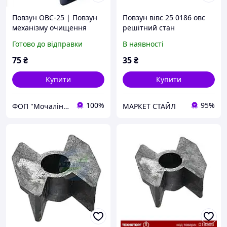
Повзун ОВС-25 | Повзун
Повзун вівс 25 0186 овс
механізму очищення
решітний стан
решіт ОВС-25 | ОВБ 0186
Готово до відправки
В наявності
75
₴
35
₴
Купити
Купити
100%
95%
ФОП "Мочалін Р.Ю."
МАРКЕТ СТАЙЛ