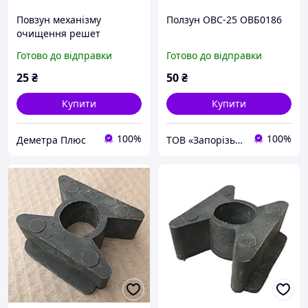
Повзун механізму
Ползун ОВС-25 ОВБ0186
очищення решет
очисника ОВС-25,
Готово до відправки
Готово до відправки
ОВМ-25, ОВУ-25 |
Запчастини на ОВС | ОВБ
25
₴
50
₴
0186
Купити
Купити
100%
100%
Деметра Плюс
ТОВ «Запорізький Зерновоз»