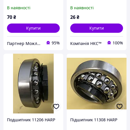
В наявності
В наявності
70
₴
26
₴
Купити
Купити
95%
100%
Партнер Можливостей
Компанія НКС™
Подшипник 11206 HARP
Підшипник 11308 HARP