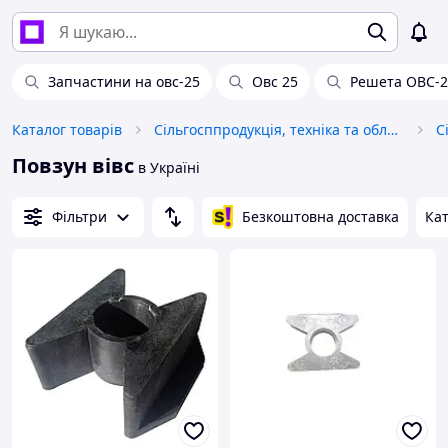
Запчастини на овс-25
Овс 25
Решета ОВС-2
Каталог товарів
Сільгосппродукція, техніка та обладнання
С
Повзун вівс
в Україні
Фільтри
Безкоштовна доставка
Кат