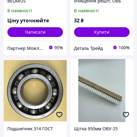
BELARUS
очищення решіт, ОВБ
0186
В наявності
В наявності
Ціну уточнюйте
32
₴
Написати
Купити
95%
100%
Партнер Можливостей
Деталь Трейд
Подшипник 314 ГОСТ
Щітка 950мм ОВУ-25