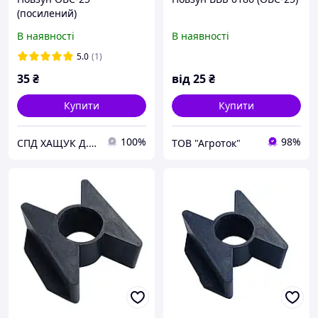
(посилений)
В наявності
В наявності
5.0
(1)
35
₴
від
25
₴
Купити
Купити
100%
98%
СПД ХАЩУК Д.Д.
ТОВ "Агроток"