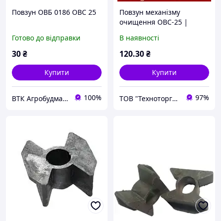
Повзун ОВБ 0186 ОВС 25
Повзун механізму
очищення ОВС-25 |
ВВБ-0186
Готово до відправки
В наявності
30
₴
120
.30
₴
Купити
Купити
100%
97%
ВТК Агробудмаш
ТОВ "Техноторг-Дон"