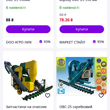
В наявності
В наявності
86
₴
88
₴
78
.26
₴
Купити
Купити
93%
95%
ООО АГРО НИК
МАРКЕТ СТАЙЛ
Запчастини на очисник
ОВС-25 скребковий