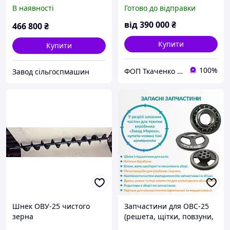
висотою завантаження
НАЛИЧІ. ЦЕНА
В наявності
Готово до відправки
зерна
АКТУАЛЬНА.
від
390 000
₴
466 800
₴
Купити
Купити
100%
ФОП Ткаченко Олег Валерьевич
Завод сільгоспмашин
Шнек ОВУ-25 чистого
Запчастини для ОВС-25
зерна
(решета, щітки, повзуни,
редуктори)