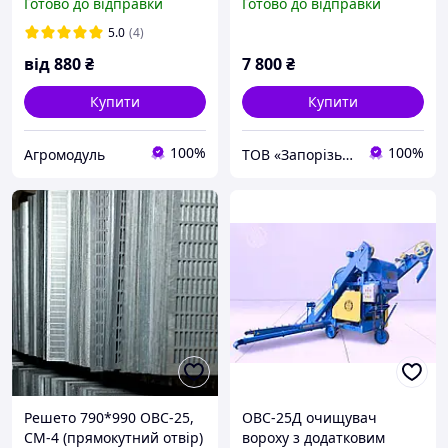
Готово до відправки
Готово до відправки
5.0
(4)
від
880
₴
7 800
₴
Купити
Купити
100%
100%
Агромодуль
ТОВ «Запорізький Зерновоз»
Решето 790*990 ОВС-25,
ОВС-25Д очищувач
СМ-4 (прямокутний отвір)
вороху з додатковим