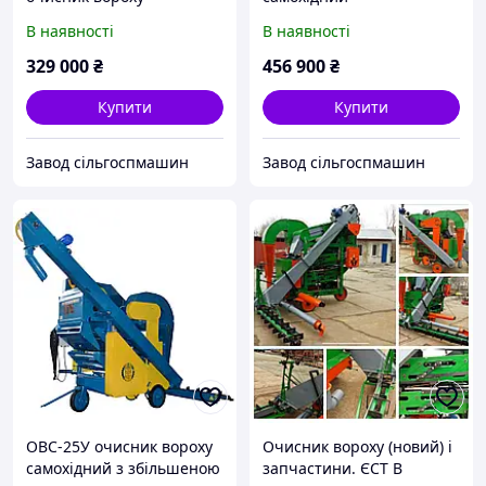
модернізований
В наявності
В наявності
329 000
₴
456 900
₴
Купити
Купити
Завод сільгоспмашин
Завод сільгоспмашин
ОВС-25У очисник вороху
Очисник вороху (новий) і
самохідний з збільшеною
запчастини. ЄСТ В