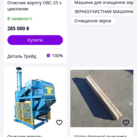
Машини для очищення зерн
Очисник вороту ОВС-25 з
циклоном
ЗЕРНООЧИСТНАЯ МАШИНА
В наявності
Очищення зерна
285 000
₴
Купити
100%
Деталь Трейд
Очисник вороху
Щітка (планка) очисника