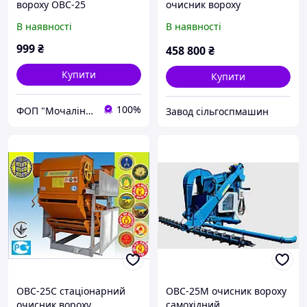
вороху ОВС-25
очисник вороху
самопересувний
В наявності
В наявності
999
₴
458 800
₴
Купити
Купити
100%
ФОП "Мочалін Р.Ю."
Завод сільгоспмашин
ОВС-25С стаціонарний
ОВС-25М очисник вороху
очисник вороху
самохідний