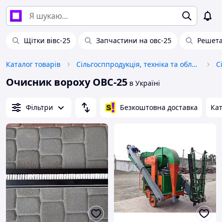
Щітки вівс-25
Запчастини на овс-25
Решета
Каталог товарів
Сільгосппродукція, техніка та обладнання
С
Очисник вороху ОВС-25
в Україні
Фільтри
Безкоштовна доставка
Кат