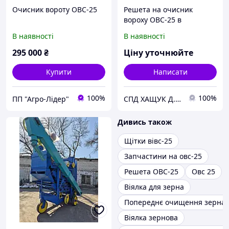
Очисник вороту ОВС-25
Решета на очисник
вороху ОВС-25 в
асортименті
В наявності
В наявності
295 000
₴
Ціну уточнюйте
Купити
Написати
100%
100%
ПП "Агро-Лідер"
СПД ХАЩУК Д.Д.
Дивись також
Щітки вівс-25
Запчастини на овс-25
Решета ОВС-25
Овс 25
Віялка для зерна
Попереднє очищення зерна
Віялка зернова