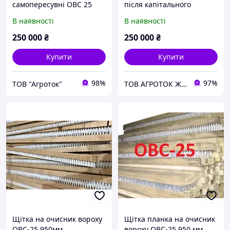
самопересувні ОВС 25
після капітального
ремонту
В наявності
В наявності
250 000
₴
250 000
₴
Купити
Купити
98%
97%
ТОВ "Агроток"
ТОВ АГРОТОК ЖИТОМИР
Щітка на очисник вороху
Щітка планка на очисник
ОВС-25 950мм
вороху ОВС-25 950 мм