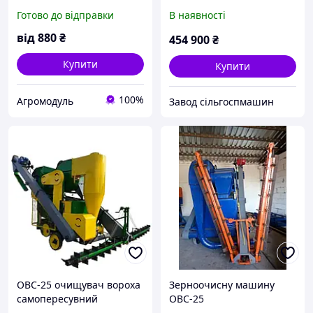
виділенням четвертої
Готово до відправки
В наявності
фракції
від
880
₴
454 900
₴
Купити
Купити
100%
Агромодуль
Завод сільгоспмашин
ОВС-25 очищувач вороха
Зерноочисну машину
самопересувний
ОВС-25