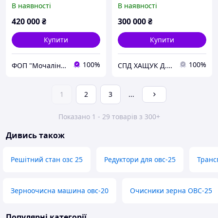
В наявності
В наявності
420 000
₴
300 000
₴
Купити
Купити
100%
100%
ФОП "Мочалін Р.Ю."
СПД ХАЩУК Д.Д.
1
2
3
...
Показано 1 - 29 товарів з 300+
Дивись також
Решітний стан озс 25
Редуктори для овс-25
Транс
Зерноочисна машина овс-20
Очисники зерна ОВС-25
Популярні категорії