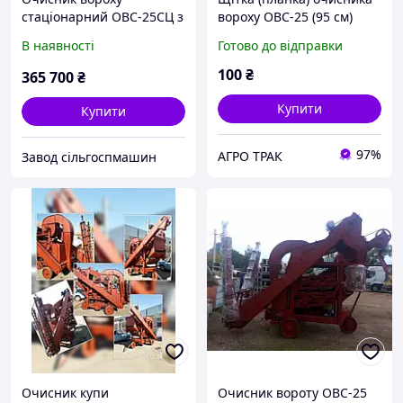
стаціонарний ОВС-25СЦ з
вороху ОВС-25 (95 см)
циклоном
В наявності
Готово до відправки
100
₴
365 700
₴
Купити
Купити
97%
АГРО ТРАК
Завод сільгоспмашин
Очисник купи
Очисник вороту ОВС-25