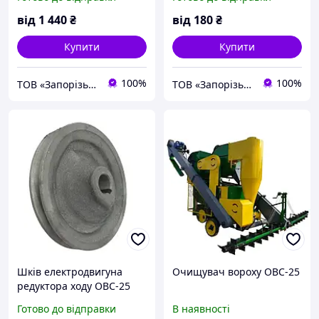
від
1 440
₴
від
180
₴
Купити
Купити
100%
100%
ТОВ «Запорізький Зерновоз»
ТОВ «Запорізький Зерновоз»
Шків електродвигуна
Очищувач вороху ОВС-25
редуктора ходу ОВС-25
(арт. ОВИ 00.108)
Готово до відправки
В наявності