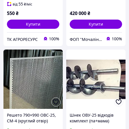
55
від
₴
/міс
550
₴
420 000
₴
Купити
Купити
100%
100%
ТК АГРОРЕСУРС
ФОП "Мочалін Р.Ю."
Решето 790×990 ОВС-25,
Шнек ОВУ-25 відходів
СМ-4 (круглий отвір)
комплект (па+мама)