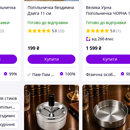
льничка
Попільничка бездимна
Велика Урна
Дзига 11 см
Попільничка ЧОРНА 
 колеса
л
равки
Готово до відправки
Готово до відправки
см
(2)
5.0
(22)
5.0
(1)
266
від
₴
/міс
199
₴
1 599
₴
и
Купити
Купити
99%
100%
9
✅ Пам-Пам ⭐ Магазин Подарунків
Фізична особа - підприємець Жеребюк Вячеслав Володимирович
я стиків
Кишенькова попільничка
ездимні
куріння