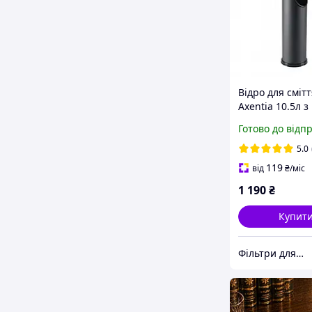
Відро для смітт
Axentia 10.5л з
попільницею 
Готово до відп
метал д15 в57
(251196)
5.0
119
від
₴
/міс
1 190
₴
Купит
Фільтри для води Осмос Глечики Картриджі