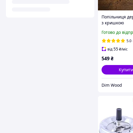
Попільниця де
з кришкою
оригінальний 
Готово до відп
для дому, офісу
тераси
5.0
55
від
₴
/міс
549
₴
Купит
Dim Wood