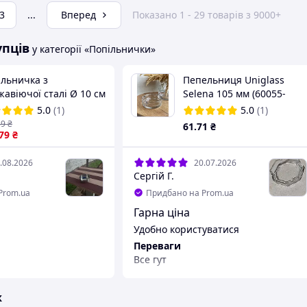
3
...
Вперед
Показано 1 - 29 товарів з 9000+
упців
у категорії «Попільнички»
ільничка з
Пепельниця Uniglass
авіючої сталі Ø 10 см
Selena 105 мм (60055-
м ( шт )
МС24/sl)
5.0
(1)
5.0
(1)
69
₴
61
.71
₴
.79
₴
.08.2026
20.07.2026
Сергій Г.
Prom.ua
Придбано на Prom.ua
Гарна ціна
Удобно користуватися
Переваги
Все гут
Недоліки
Немає
ж