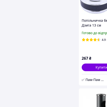
Попільничка б
Дзига 13 см
Готово до відп
4.9
267
₴
Купит
✅ Пам-Пам ⭐ Магазин Подарунків