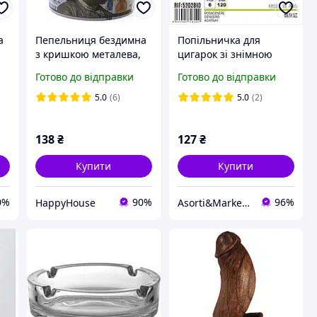
а
Пепельниця бездимна
Попільничка для
з кришкою металева,
цигарок зі знімною
система юла,
обертовою кришкою
Готово до відправки
Готово до відправки
антизапах "100$"
дно з неіржавіючої
HP227
сталі в асортименті.
5.0
(6)
5.0
(2)
9,5х5 см. Попільнички.
138
₴
127
₴
Купити
Купити
0%
90%
96%
HappyHouse
Asorti&Market Товари для дома-родини