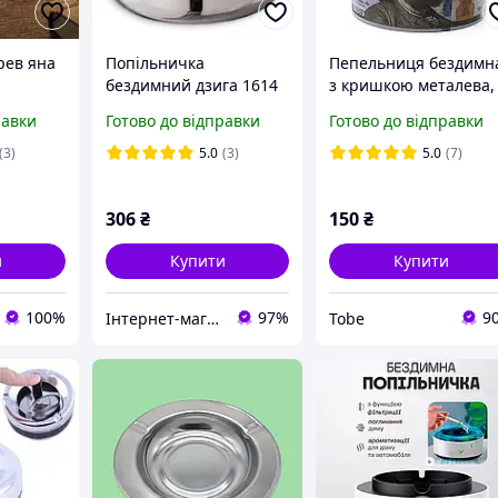
рев яна
Попільничка
Пепельниця бездимн
бездимний дзига 1614
з кришкою металева,
аксесуар
система юла,
равки
Готово до відправки
Готово до відправки
 та
антизапах "100$"
Лучшая цена
(3)
5.0
(3)
5.0
(7)
306
₴
150
₴
и
Купити
Купити
100%
97%
9
Інтернет-магазин Podarkus: Краса Арома та Фен-Шуй
Tobe