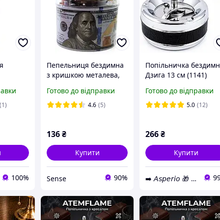
я
Пепельниця бездимна
Попільничка бездим
з кришкою металева,
Дзига 13 см (1141)
чорне
система юла,
равки
Готово до відправки
Готово до відправки
см
антизапах "100$" SN27
(1)
4.6
(5)
5.0
(12)
136
₴
266
₴
и
Купити
Купити
100%
90%
9
Sense
➡️ 𝘈𝘴𝘱𝘦𝘳𝘪𝘰 🎁 Магазин Подарунків