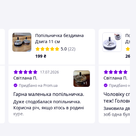
Попільничка бездимна
Попі
Дзига 11 см
Дзиг
5.0
(22)
199
₴
267
17.07.2026
16.
Світлана П.
Світлана П.
+
1
Придбано на Prom.ua
Придбано на P
Гарна маленька попільничка.
Чоловіку спо
теж! Головне
Дуже сподобалася попільничка.
Корисна річ, якщо хтось в родині
Замовила дві п
куре.
зоб одна була 
дві коричневі.