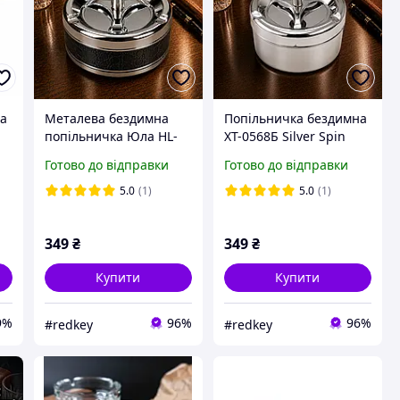
на
Металева бездимна
Попільничка бездимна
попільничка Юла HL-
XT-0568Б Silver Spin
26-1 діаметром 11 см
діамитр 12 см Срібний
Готово до відправки
Готово до відправки
Вихор
5.0
(1)
5.0
(1)
349
₴
349
₴
Купити
Купити
9%
96%
96%
#redkey
#redkey