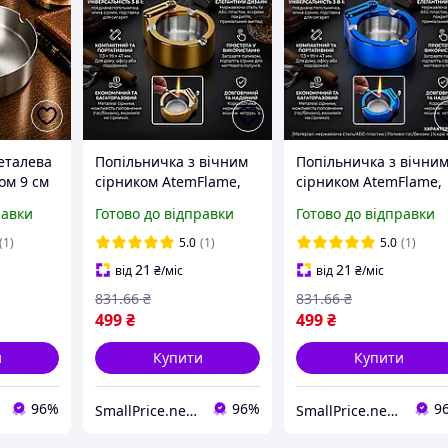
еталева
Попільничка з вічним
Попільничка з вічни
ом 9 см
сірником AtemFlame,
сірником AtemFlame,
золотиста
синя
равки
Готово до відправки
Готово до відправки
(1)
5.0
(1)
5.0
(1)
21
21
від
₴
/міс
від
₴
/міс
831
.66
₴
831
.66
₴
499
₴
499
₴
и
Купити
Купити
96%
96%
9
SmallPrice.net - магазин товарів для дому та аксессуарів
SmallPrice.net - магазин товарів для дому та аксессуарів