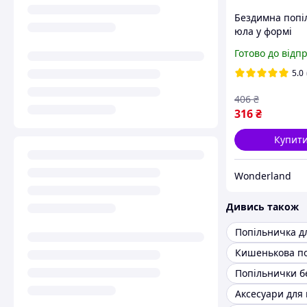
Бездимна попі
юла у формі
автомобільного
Готово до відп
діаметром 9,5 
Золото
5.0
406
₴
316
₴
Купит
Wonderland
Дивись також
Попільничка дл
Попільнички б
Аксесуари для 