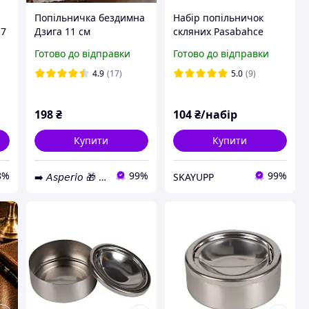
Попільничка бездимна
Набір попільничок
17
Дзига 11 см
скляних Pasabahce
Ø107мм Bistro 2шт
Готово до відправки
Готово до відправки
(54036/S)
4.9
(17)
5.0
(9)
198
₴
104
₴/набір
Купити
Купити
8%
99%
99%
➡️ 𝘈𝘴𝘱𝘦𝘳𝘪𝘰 🎁 Магазин Подарунків
SKAYUPP