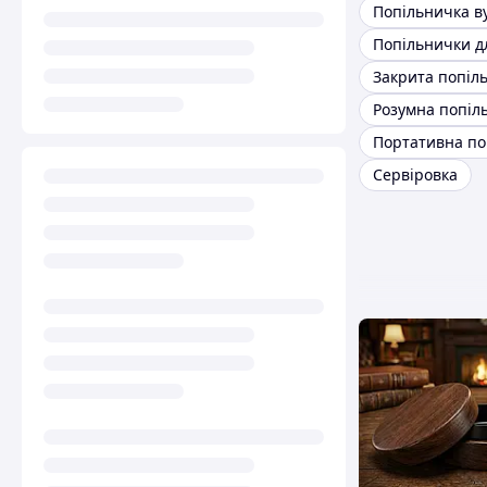
Попільничка в
Попільнички д
Закрита попіл
Розумна попіл
Сервіровка