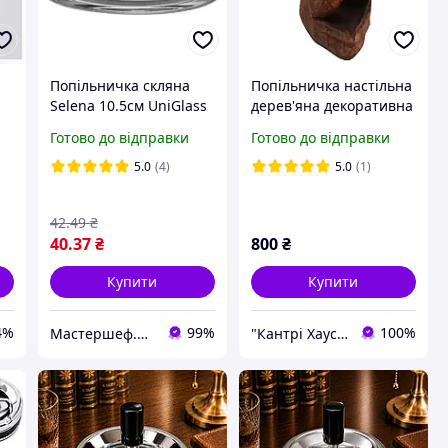
Попільничка скляна
Попільничка настільна
Selena 10.5см UniGlass
дерев'яна декоративна
ям
60055-МС24
фалос 20см
Готово до відправки
Готово до відправки
5.0
(4)
5.0
(1)
42
.49
₴
40
.37
₴
800
₴
Купити
Купити
4%
99%
100%
Мастершеф.нет Iнтернет магазин посуду та побутової техніки
"Кантрі Хаус XXI"