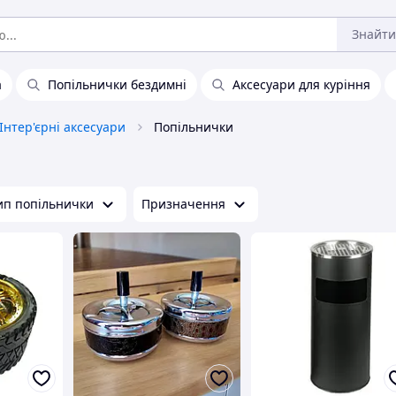
Знайти
а
Попільнички бездимні
Аксесуари для куріння
Інтер'єрні аксесуари
Попільнички
ип попільнички
Призначення