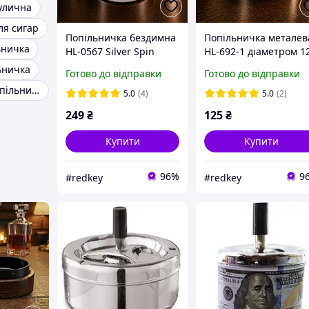
улична
ля сигар
Попільничка бездимна
Попільничка металев
ьничка
HL-0567 Silver Spin
HL-692-1 діаметром 1
діаметр 9см Срібний
см
ьничка
Готово до відправки
Готово до відправки
Вихор
Портативна попільничка
5.0
(4)
5.0
(2)
249
₴
125
₴
Купити
Купити
96%
9
#redkey
#redkey