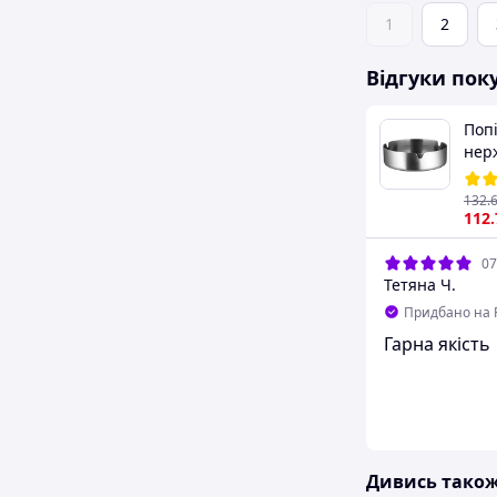
1
2
Відгуки пок
Поп
нерж
Пріу
132
.
112
07
Тетяна Ч.
Придбано на 
Гарна якість
Дивись тако