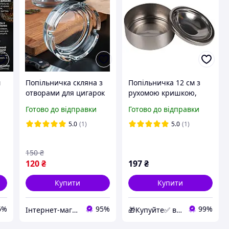
м
Попільничка скляна з
Попільничка 12 см з
отворами для цигарок
рухомою кришкою,
круглої форми 10.5*3.5
попільничка з
Готово до відправки
Готово до відправки
см
нержавіючої сталі (арт:
57057)
5.0
(1)
5.0
(1)
150
₴
120
₴
197
₴
Купити
Купити
6%
95%
99%
Інтернет-магазин Megusta
🎁Купуйте✅ в Магазині Подарунків