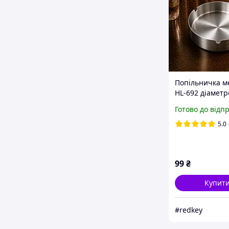
Попільничка м
HL-692 діаметр
Готово до відп
5.0
99
₴
Купит
#redkey