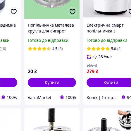
ездимна
Попільничка металева
Електрична смарт
кругла для сигарет
попільничка з
настільна D 12 cm H 1,5
фільтром з очищенн
равки
Готово до відправки
Готово до відправки
cm
повітря від
тютюнового диму
(18)
4.5
(3)
5.0
(2)
28
від
₴
/міс
558
₴
20
₴
279
₴
и
Купити
Купити
100%
100%
9
VarioMarket
Konik | Інтернет-магазин