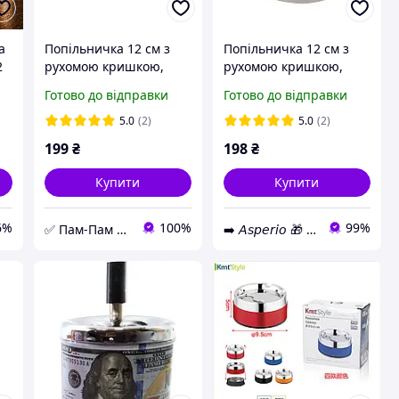
а
Попільничка 12 см з
Попільничка 12 см з
2
рухомою кришкою,
рухомою кришкою,
попільничка з
попільничка з
Готово до відправки
Готово до відправки
нержавіючої сталі
нержавіючої сталі,
попільниця
5.0
(2)
5.0
(2)
нержавійка (7531)
199
₴
198
₴
Купити
Купити
6%
100%
99%
✅ Пам-Пам ⭐ Магазин Подарунків
➡️ 𝘈𝘴𝘱𝘦𝘳𝘪𝘰 🎁 Магазин Подарунків