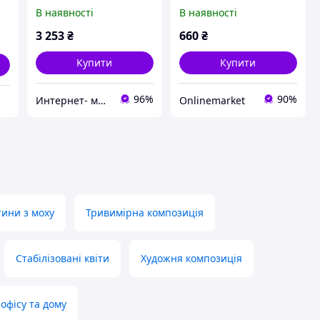
(28x29x2.5 см)
панно
В наявності
В наявності
масивдерлова, покрите
патиною, емалями та
3 253
₴
660
₴
лаком
Купити
Купити
96%
90%
Интернет- магазин "Праздник-shop"
Onlinemarket
ини з моху
Тривимірна композиція
Стабілізовані квіти
Художня композиція
офісу та дому