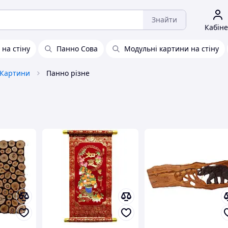
Знайти
Кабіне
 на стіну
Панно Сова
Модульні картини на стіну
Картини
Панно різне