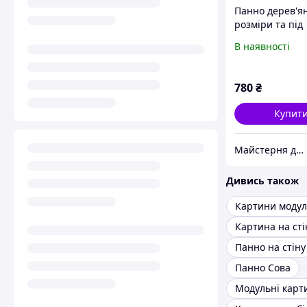
Панно дерев'ян
розміри та під
замовлення
В наявності
780
₴
Купит
Майстерня дерев'яних виробів | Госпблоки, вольєри, будки, курятники
Дивись також
Картини модул
Картина на сті
Панно на стіну
Панно Сова