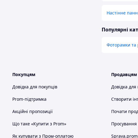
Настінне панн
Популярні кат
Фоторамки та 
Покупцям
Продавцям
Довідка для покупців
Довідка для
Prom-підтримка
Створити ін
Акційні пропозиції
Почати прод
Що таке «Купити з Prom»
Просування в
Як купувати з Пром-оплатою
Sprava.prom