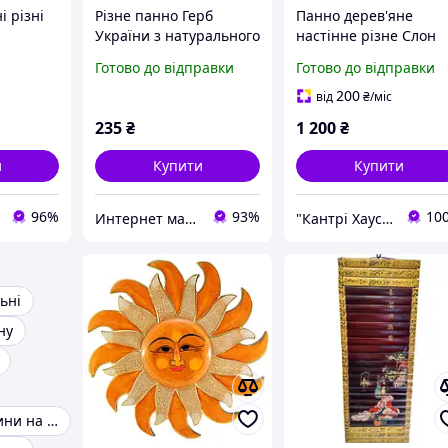
і різні
Різне панно Герб
Панно дерев'яне
України з натурального
настінне різне Слон
дерева
довжина 60 см
Готово до відправки
Готово до відправки
200
від
₴
/міс
235
₴
1 200
₴
и
Купити
Купити
96%
93%
10
Интернет магазин сувениров Старик Хоттабыч
"Кантрі Хаус XXI"
ьні
ну
Модульні картини на стіну