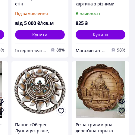
стін
картина з різними
видами морських
Під замовлення
В наявності
вузлів з їх назвами.
від
5 000
₴/кв.м
825
₴
Купити
Купити
8%
88%
98%
Інтернет-магазин "Love Home"
Магазин антикваріату
е
Панно «Оберег
Різна тривимірна
Лунниця» різне,
дерев'яна тарілка