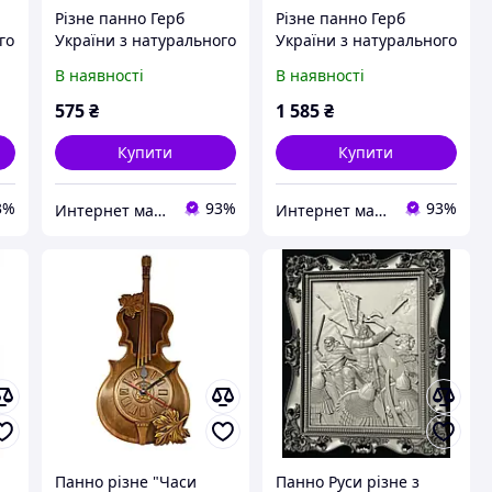
Різне панно Герб
Різне панно Герб
го
України з натурального
України з натурального
дерева
дерева
В наявності
В наявності
575
₴
1 585
₴
Купити
Купити
3%
93%
93%
Интернет магазин сувениров Старик Хоттабыч
Интернет магазин сувениров Старик Хоттабыч
Панно різне "Часи
Панно Руси різне з