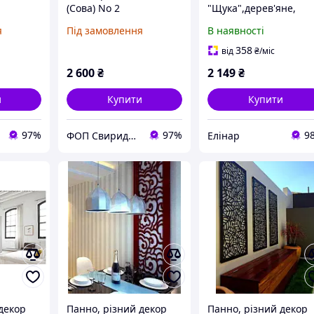
(Сова) No 2
"Щука",дерев'яне,
різне, ручне розпис
я
Під замовлення
В наявності
358
від
₴
/міс
2 600
₴
2 149
₴
и
Купити
Купити
97%
97%
9
ФОП Свиридко Світлана Василівна (АртСтоун)
Елінар
декор
Панно, різний декор
Панно, різний декор