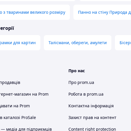
о з тваринами великого розміру
Панно на стіну Природа д
егорії
рамки для картин
Талісмани, обереги, амулети
Бісер
Про нас
 продавців
Про prom.ua
тернет-магазин
на Prom
Робота в prom.ua
авати на Prom
Контактна інформація
 каталозі ProSale
Захист прав на контент
 — медіа для підприємців
Content right protection