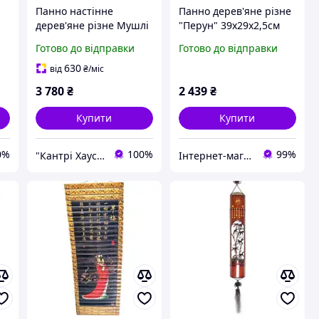
Панно настінне
Панно дерев'яне різне
дерев'яне різне Мушлі
"Перун" 39х29х2,5см
висота 40 см і 30 см
(35013)
Готово до відправки
Готово до відправки
630
від
₴
/міс
3 780
₴
2 439
₴
Купити
Купити
0%
100%
99%
"Кантрі Хаус XXI"
Інтернет-магазин «Ідея Фікс»