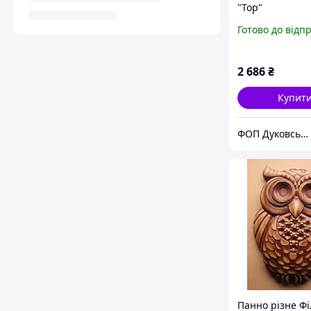
"Тор"
Готово до відп
2 686
₴
Купит
ФОП Дуковська І.М.
Панно різне Фі