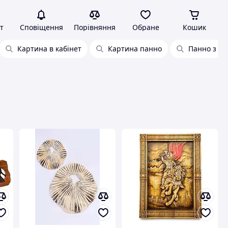
т
Сповіщення
Порівняння
Обране
Кошик
Картина в кабінет
Картина панно
Панно з тк