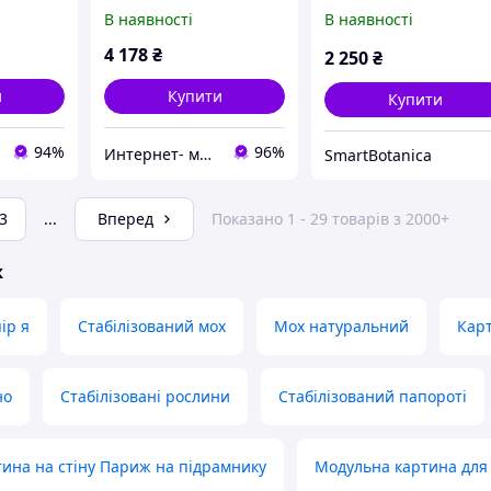
патиною та лаком
різним мохом та
В наявності
В наявності
(28.5x27.5x2.4 см) масив
рослинами
дерева
4 178
₴
2 250
₴
и
Купити
Купити
94%
96%
Интернет- магазин "Праздник-shop"
SmartBotanica
3
...
Вперед
Показано 1 - 29 товарів з 2000+
ж
ір я
Стабілізований мох
Мох натуральний
Карт
но
Стабілізовані рослини
Стабілізований папороті
ина на стіну Париж на підрамнику
Модульна картина для 