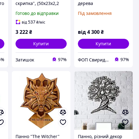
го
скрипка", (50х23х2,2
дерева
см), покрите емалями,
Готово до відправки
Під замовлення
патиною й лаком,
масив дерева.
537
від
₴
/міс
3 222
₴
від
4 300
₴
Купити
Купити
5%
97%
97%
Затишок
ФОП Свиридко Світлана Василівна (АртСтоун)
Панно "The Witcher"
Панно, різний декор