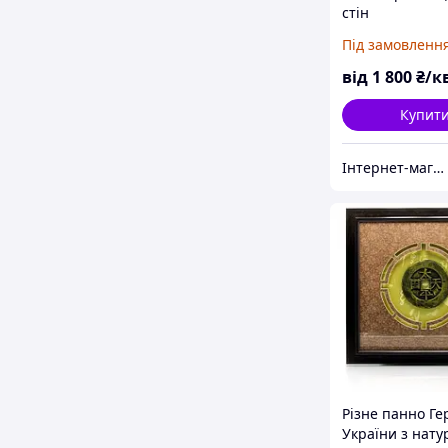
стін
Під замовленн
від
1 800
₴/к
Купит
Інтернет-магазин "Love Home"
Різне панно Ге
України з нату