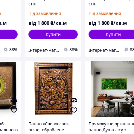
стін
стін
я
Під замовлення
Під замовлення
в.м
від
1 800
₴/кв.м
від
1 800
₴/кв.м
и
Купити
Купити
88%
88%
8
Інтернет-магазин "Love Home"
Інтернет-магазин "Love Home"
рб
Панно «Свовослав»,
Прямокутне органічн
рального
різне, оброблене
панно Душа лісу з