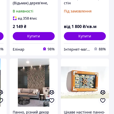
(Відьмак) дерев'яне,
стін
різне, ручне розпис
В наявності
Під замовлення
358
від
₴
/міс
2 149
₴
від
1 800
₴/кв.м
Купити
Купити
8%
98%
88%
Елінар
Інтернет-магазин "Love Home"
Панно, різний декор
Цікаве настінне панно-