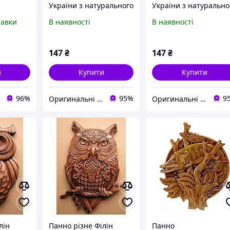
України з натурального
України з натурально
дерева
дерева
равки
В наявності
В наявності
147
₴
147
₴
и
Купити
Купити
96%
95%
9
Оригинальні подарунки в інтернет-магазині Панда-Шоп
Оригинальні подарунки в інтернет-магазині Панда-Шоп
лін
Панно різне Філін
Панно