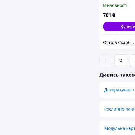
дерева
В наявності
701
₴
Купит
Острів Скарбів магазин подарунків, сувенірів та прикрас
1
2
Дивись тако
Декоративне п
Рослинне пан
Модульна карт