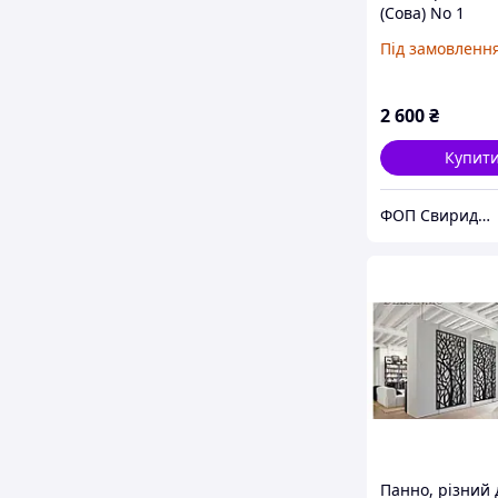
(Сова) No 1
Під замовленн
2 600
₴
Купит
ФОП Свиридко Світлана Василівна (АртСтоун)
Панно, різний 