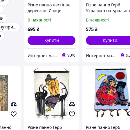
нет
Різне панно настінне
Різне панно Герб
о
дерев'яне Сонце
України з натурально
дерева
ни
В наявності
В наявності
Картини на стіну природа
695
₴
575
₴
і
Купити
Купити
93%
9
Интернет магазин сувениров Старик Хоттабыч
Интернет магазин сувениров Старик Хоттабыч
-панно
Різне панно Герб
Різне панно Герб