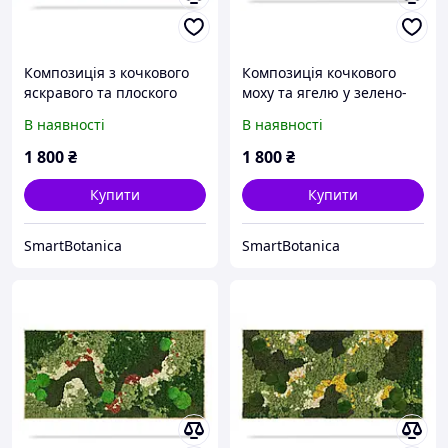
Композиція з кочкового
Композиція кочкового
яскравого та плоского
моху та ягелю у зелено-
темного моху зеленого
рожевих тонах
В наявності
В наявності
кольору
Пелюстковий цвіт
1 800
₴
1 800
₴
Купити
Купити
SmartBotanica
SmartBotanica