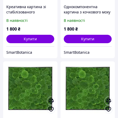
Креативна картина зі
Однокомпонентна
стабілізованого
картина з кочкового моху
Кочкового моху
зеленого кольору
В наявності
В наявності
1 800
₴
1 800
₴
Купити
Купити
SmartBotanica
SmartBotanica