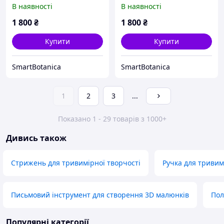
та Плоским мохом
Кочка
В наявності
В наявності
1 800
₴
1 800
₴
Купити
Купити
SmartBotanica
SmartBotanica
1
2
3
...
Показано 1 - 29 товарів з 1000+
Дивись також
Стрижень для тривимірної творчості
Ручка для триви
Письмовий інструмент для створення 3D малюнків
Пол
Популярні категорії