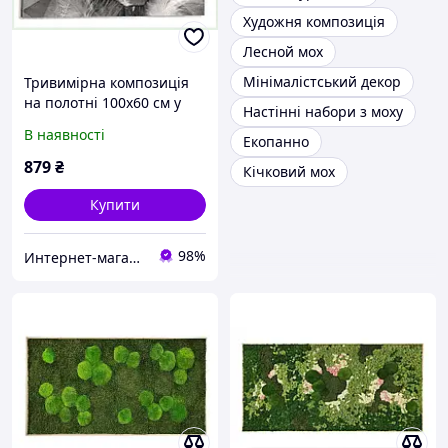
Художня композиція
Лесной мох
Мінімалістський декор
Тривимірна композиція
на полотні 100х60 см у
Настінні набори з моху
світлих тонах,
В наявності
Екопанно
8B8267X50B
879
₴
Кічковий мох
Купити
98%
Интернет-магазин "SmartShop"