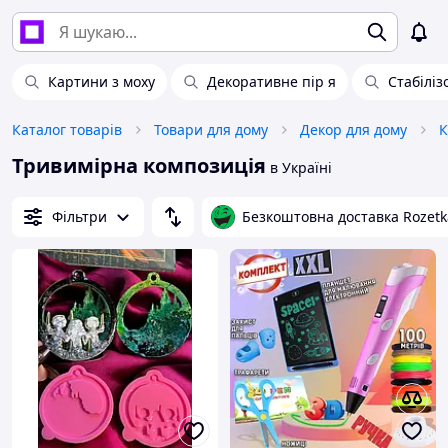
Картини з моху
Декоративне пір я
Стабіліз
Каталог товарів
Товари для дому
Декор для дому
К
Тривимірна композиція
в Україні
Фільтри
Безкоштовна доставка Rozetk