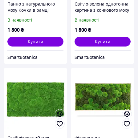
Панно з натурального
Світло-зелена однотонна
моху Кочки в рамці
картина з кочкового моху
В наявності
В наявності
1 800
₴
1 800
₴
Купити
Купити
SmartBotanica
SmartBotanica
Стабілізований мох
Фітопанно зі