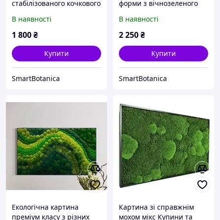
стабілізованого кочкового
форми з вічнозеленого
моху у натуральних
стабілізованого моху
В наявності
В наявності
зелених відтінках
BROWN, 100х100
1 800
₴
2 250
₴
Купити
Купити
SmartBotanica
SmartBotanica
Екологічна картина
Картина зі справжнім
преміум класу з різних
мохом мікс Купини та