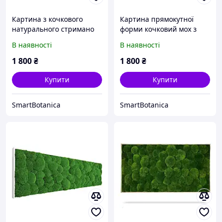
Картина з кочкового
Картина прямокутної
натурального стримано
форми кочковий мох з
зеленого стабілізованого
градієнтним переходом
В наявності
В наявності
моху
кольорів
1 800
₴
1 800
₴
Купити
Купити
SmartBotanica
SmartBotanica