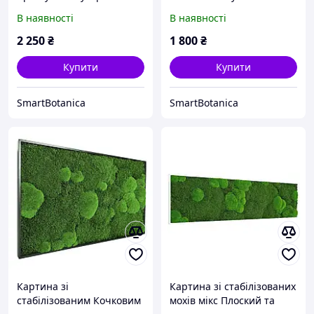
видів моху
Плоский
В наявності
В наявності
2 250
₴
1 800
₴
Купити
Купити
SmartBotanica
SmartBotanica
Картина зі
Картина зі стабілізованих
стабілізованим Кочковим
мохів мікс Плоский та