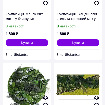
Композиція Манго мікс
Композиція Скандинавія
мохів у блискучих
ягель та кочковий мох у
відтінках
зелено-жовтих тонах
В наявності
В наявності
1 800
₴
1 800
₴
Купити
Купити
SmartBotanica
SmartBotanica