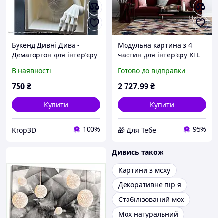
Букенд Дивні Дива -
Модульна картина з 4
Демагоргон для інтерʼєру
частин для інтер'єру KIL
та полиці 17 см
Art Пальми на заході
В наявності
Готово до відправки
149x106 см (M4_XL_627)
D6-2025
750
₴
2 727
.99
₴
Купити
Купити
100%
95%
Krop3D
🎁 Для Тебе
Дивись також
Картини з моху
Декоративне пір я
Стабілізований мох
Мох натуральний