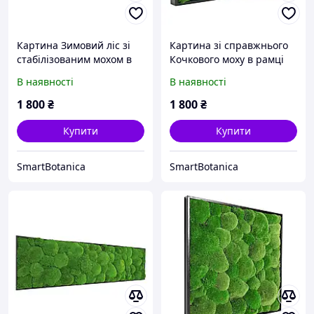
Картина Зимовий ліс зі
Картина зі справжнього
стабілізованим мохом в
Кочкового моху в рамці
дерев'яній рамі
В наявності
В наявності
1 800
₴
1 800
₴
Купити
Купити
SmartBotanica
SmartBotanica