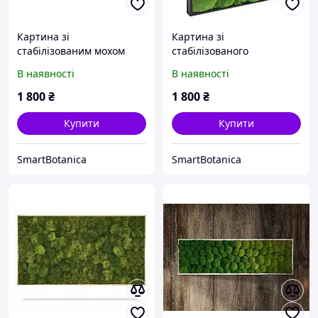
Картина зі
Картина зі
стабілізованим мохом
стабілізованого
Кочки в рамці
Кочкового моху в рамці
В наявності
В наявності
1 800
₴
1 800
₴
Купити
Купити
SmartBotanica
SmartBotanica