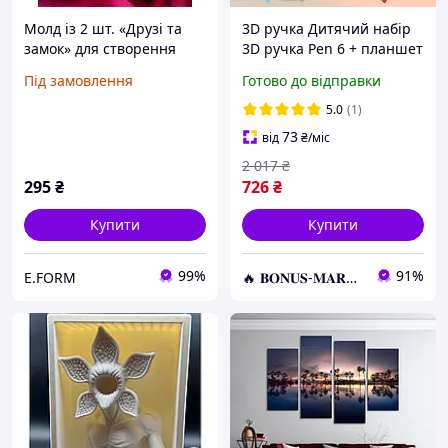
Молд із 2 шт. «Друзі та
3D ручка Дитячий набір
замок» для створення
3D ручка Pen 6 + планшет
тривимірної композиції,
для малювання 3D PEN
Під замовлення
Готово до відправки
серія ГП 4.
AND436, 3D
Моделювання
5.0
(1)
73
від
₴
/міс
2 017
₴
295
₴
726
₴
Купити
Купити
99%
91%
E.FORM
🔥 𝐁𝐎𝐍𝐔𝐒-𝐌𝐀𝐑𝐊𝐄𝐓 🔥 – Трендові товари по найкращім цінам