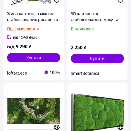
Жива картина з міксом
3D картина зі
стабілізованих рослин та
стабілізованого моху та
мохів BLACK, 80
рослин Пейзажі Провансу
Під замовлення
В наявності
1548
від
₴
/міс
від
9 290
₴
2 250
₴
Купити
Купити
100%
loftart.eco
SmartBotanica