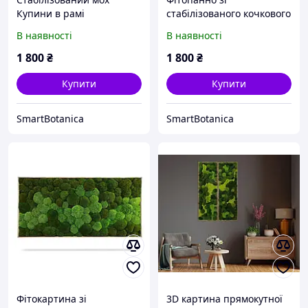
Купини в рамі
стабілізованого кочкового
моху у двох зелених
В наявності
В наявності
відтінках
1 800
₴
1 800
₴
Купити
Купити
SmartBotanica
SmartBotanica
Фітокартина зі
3D картина прямокутної