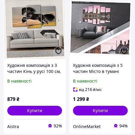
Художня композиція з 3
Художня композиція з 5
частин Кінь у русі 100 см,
частин Місто в тумані
650A284PH3
Лондон C6501M9M72
В наявності
В наявності
216
від
₴
/міс
879
₴
1 299
₴
Купити
Купити
92%
94%
Aistra
OnlineMarket