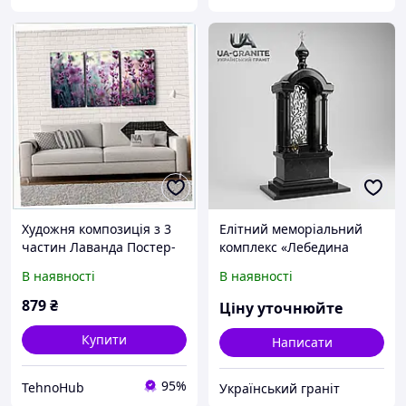
Художня композиція з 3
Елітний меморіальний
частин Лаванда Постер-
комплекс «Лебедина
ленд на полотні,
вірність»: Скульптурна
В наявності
В наявності
6X503B04K5
композиція з білого
мармуру та чорного
879
₴
Ціну уточнюйте
граніту з художньою
Купити
Написати
95%
TehnoHub
Український граніт