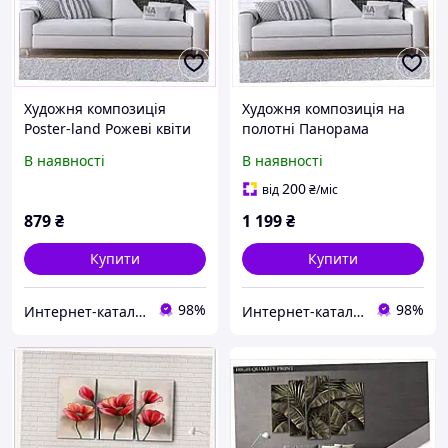
Художня композиція
Художня композиція на
Poster-land Рожеві квіти
полотні Панорама
на стіну K6502X84B4
мегаполісу 6E5022B00C
В наявності
В наявності
200
від
₴
/міс
879
₴
1 199
₴
Купити
Купити
98%
98%
Инте​рнет​-кат​алог ск​​идок "BAGSPACE"
Интер​нет-ка​т​ал​​ог ски​​д​ок "МОДНИК"