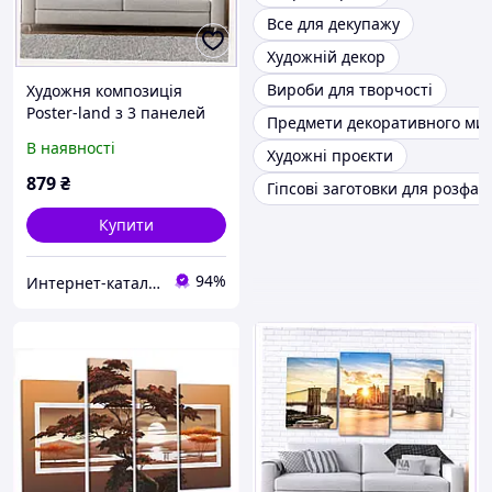
Все для декупажу
Художній декор
Вироби для творчості
Художня композиція
Poster-land з 3 панелей
Предмети декоративного ми
Лаванда в інтер'єр,
В наявності
Художні проєкти
6503049HB
879
₴
Гіпсові заготовки для розфа
Купити
94%
Интернет-каталог скидок "Профит плюс"