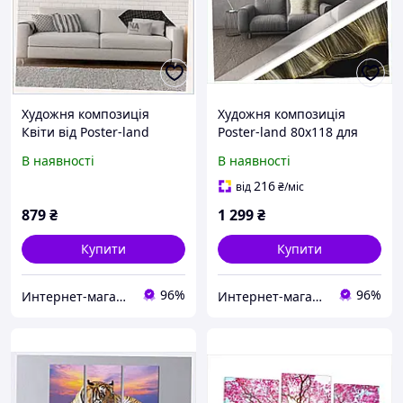
Художня композиція
Художня композиція
Квіти від Poster-land
Poster-land 80х118 для
65EP02845M
інтер'єру Hi-Tech,
В наявності
В наявності
65K0B2016
216
від
₴
/міс
879
₴
1 299
₴
Купити
Купити
96%
96%
Интернет-магазин TVOЁ
Интернет-магазин TVOЁ