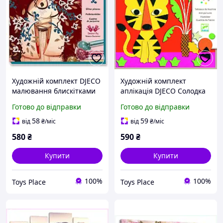
Художній комплект DJECO
Художній комплект
малювання блискітками
аплікація DJECO Солодка
Золото та шовк DJ 09505
природа 09864
Готово до відправки
Готово до відправки
58
59
від
₴
/міс
від
₴
/міс
580
₴
590
₴
Купити
Купити
100%
100%
Toys Place
Toys Place