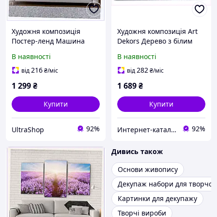
Художня композиція
Художня композиція Art
Постер-ленд Машина
Dekors Дерево з білим
Ретро 5 частин
листям 70х140
В наявності
В наявності
650C2380PX
X8T82819H0
216
282
від
₴
/міс
від
₴
/міс
1 299
₴
1 689
₴
Купити
Купити
92%
92%
UltraShop
Интернет-кат​ал​ог ски​​д​​​​ок "1000"
Дивись також
Основи живопису
Декупаж набори для творчос
Картинки для декупажу
Творчі вироби