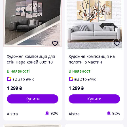
Художня композиція для
Художня композиція на
стін Пара коней 80х118
полотні 5 частин
см, 6A5019B84
Абстракція квіти,
В наявності
В наявності
65E021P90
216
216
від
₴
/міс
від
₴
/міс
1 299
₴
1 299
₴
Купити
Купити
92%
92%
Aistra
Aistra