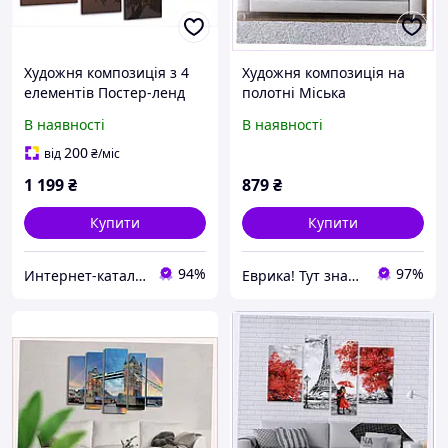
Художня композиція з 4
Художня композиція на
елементів Постер-ленд
полотні Міська
7A465H9B57
архітектура 3в1,
В наявності
В наявності
6503H04X0E
200
від
₴
/міс
1 199
₴
879
₴
Купити
Купити
94%
97%
Интернет-каталог скидок "Профит плюс"
Еврика! Тут знайдеться все!