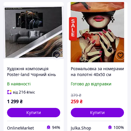
Художня композиція
Розмальовка за номерами
Poster-land Чорний кінь
на полотні 40x50 см
велика, T65019B26
Помаранчевий коктейль
В наявності
Готово до відправки
Художня композиція
Жінка з келихом
216
від
₴
/міс
379
₴
1 299
₴
259
₴
Купити
Купити
94%
100%
OnlineMarket
Julka.Shop