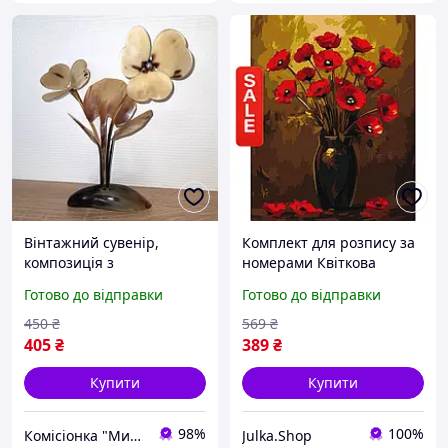
Вінтажний сувенір,
Комплект для розпису за
композиція з
номерами Квіткова
натурального рогу
композиція Букет маків
Готово до відправки
Готово до відправки
«Квіти», висота 27 см
40x50 см на художньому
СРСР
полотні
450
₴
569
₴
405
₴
389
₴
Купити
Купити
98%
100%
Комісіонка "Мишенятко" - нові речі, сток, б/у
Julka.Shop