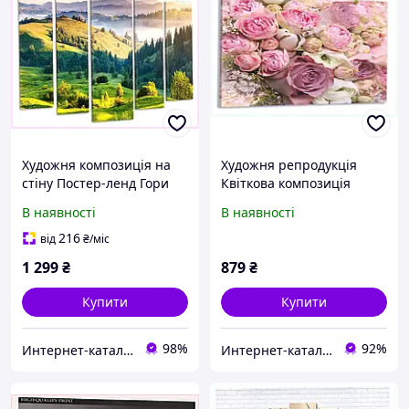
Художня композиція на
Художня репродукція
стіну Постер-ленд Гори
Квіткова композиція
80x118 см 778H47M02
T88PX26639
В наявності
В наявності
216
від
₴
/міс
1 299
₴
879
₴
Купити
Купити
98%
92%
Интер​нет-ка​та​лог с​ки​​док "ZAKAZ!K"
Интернет-кат​ал​ог ски​​д​​​​ок "1000"