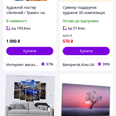
Художній постер
Сувенір подарунок
«Зелений і Трамп» на
художня 3D композиція
полотні 20×30 см |
на день матері, Thank You
В наявності
Готово до відправки
Політичний мінімалізм |
MOM
Сучасний Арт
100
57
від
₴
/міс
від
₴
/міс
600
₴
1 000
₴
570
₴
Купити
Купити
97%
99%
Интернет магазин "Каблучок"
Bamperok.Kiev.UA