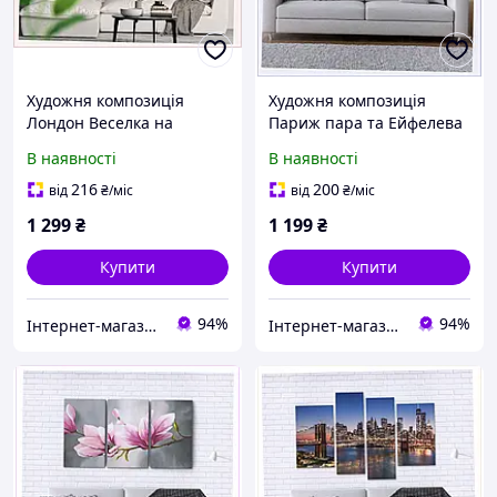
Художня композиція
Художня композиція
Лондон Веселка на
Париж пара та Ейфелева
синтетичному полотні,
вежа в спальню,
В наявності
В наявності
650187B1AE
6T5023P67
216
200
від
₴
/міс
від
₴
/міс
1 299
₴
1 199
₴
Купити
Купити
94%
94%
Інтернет-магазин KievMarket
Інтернет-магазин KievMarket