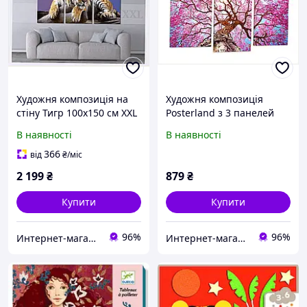
Художня композиція на
Художня композиція
стіну Тигр 100х150 см XXL
Posterland з 3 панелей
6XT50227E2
Рожевий цвіт, 7359A28X9
В наявності
В наявності
366
від
₴
/міс
2 199
₴
879
₴
Купити
Купити
96%
96%
Интернет-магазин TVOЁ
Интернет-магазин TVOЁ