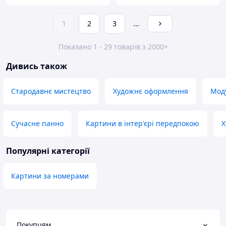
1
2
3
...
Показано 1 - 29 товарів з 2000+
Дивись також
Стародавнє мистецтво
Художнє оформлення
Мод
Сучасне панно
Картини в інтер'єрі передпокою
Х
Популярні категорії
Картини за номерами
Покупцям