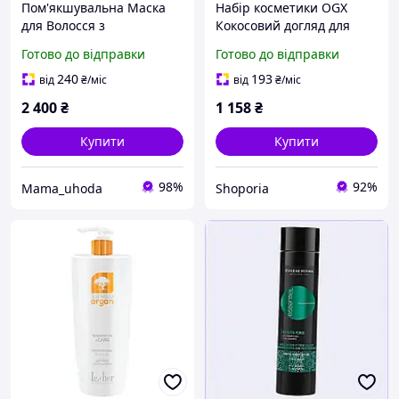
Пом'якшувальна Маска
Набір косметики OGX
для Волосся з
Кокосовий догляд для
Мікрокапсулами Hadat
живлення волосся
Готово до відправки
Готово до відправки
Cosmetics Softening
Шампунь 385 мл + Маска
Microcapsule Hair Mask
300 мл (3574661864990)
240
193
від
₴
/міс
від
₴
/міс
2 400
₴
1 158
₴
Купити
Купити
98%
92%
Mama_uhoda
Shoporia