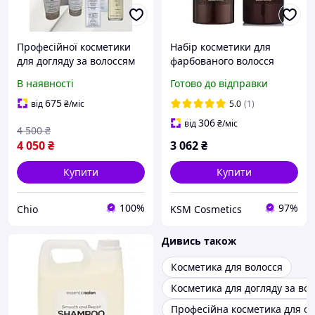
Професійної косметики
Набір косметики для
для догляду за волоссям
фарбованого волосся
Medavita Elisièr,
Clever Cosmetics
В наявності
Готово до відправки
призначений для
Шампунь Extra Color
відновлення
1000мл + Кондиціонер
675
від
₴
/міс
5.0
(1)
пошкодженого волосся.
Treatment 1000мл
306
від
₴
/міс
4 500
₴
4 050
₴
3 062
₴
Купити
Купити
100%
97%
Chio
KSM Cosmetics
Дивись також
Косметика для волосся
Косметика для догляду за во
Професійна косметика для су