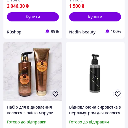
2 046
.30
₴
1 500
₴
Купити
Купити
99%
100%
RBshop
Nadin-beauty
Набір для відновлення
Відновлююча сировотка з
волосся з олією марули
перламутром для волосся
Clever Hair Cosmetics
Hadat Cosmetics Restoring
Готово до відправки
Готово до відправки
Marula Oil Intensive
Pearl Hair Serum 120 мл