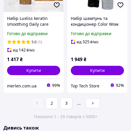
Набір Luxliss keratin
Набір шампунь та
smoothing Daily care
кондиціонер Color Wow
(шампунь 250 мл,
Dream Clean Duo
Готово до відправки
Готово до відправки
кондиціонер 200 мл,
маска 400 мл)
325
5.0
(1)
від
₴
/міс
142
від
₴
/міс
1 417
₴
1 949
₴
Купити
Купити
99%
92%
merlen.com.ua
Top Tech Store
1
2
3
...
Показано 1 - 29 товарів з 5000+
Дивись також