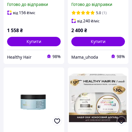
мл, маска 400 мл)
Волосся Hadat Cosmetics
Готово до відправки
Готово до відправки
Golden Hour Hair Mask
156
від
₴
/міс
5.0
(1)
240
від
₴
/міс
1 558
₴
2 400
₴
Купити
Купити
98%
98%
Healthy Hair
Mama_uhoda