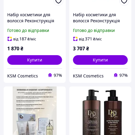
Набір косметики для
Набір косметики для
волосся Реконструкція
волосся Реконструкція
BOTUGEN Fanola
BOTUGEN Fanola
Готово до відправки
Готово до відправки
шампунь 300мл, маска
шампунь 1000мл, маска
300мл, філер-спрей
1000мл, філер-спрей
187
371
від
₴
/міс
від
₴
/міс
150мл.
150мл.
1 870
₴
3 707
₴
Купити
Купити
97%
97%
KSM Cosmetics
KSM Cosmetics