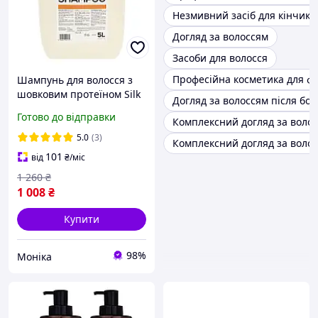
Незмивний засіб для кінчикі
Догляд за волоссям
Засоби для волосся
Професійна косметика для ф
Шампунь для волосся з
шовковим протеїном Silk
Догляд за волоссям після бот
Protein Profis, 5000 мл
Готово до відправки
Комплексний догляд за воло
професійна косметика
для волосся pix
5.0
(3)
Комплексний догляд за волос
101
від
₴
/міс
1 260
₴
1 008
₴
Купити
98%
Моніка