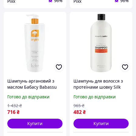
96%
96%
Pixx
Pixx
Шампунь аргановий з
Шампунь для волосся з
маслом Бабасу Babassu
протеїнами шовку Silk
Argan Le Cher, 1000 мл
Protein Profis, 1000 мл
Готово до відправки
Готово до відправки
професійний косметика
професійна косметика
для волосся bas
для волосся pix
1 432
₴
965
₴
716
₴
482
₴
Купити
Купити