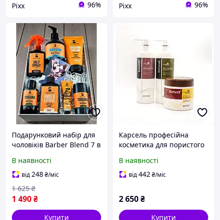
96%
96%
Pixx
Pixx
Подарунковий набір для
Карсель професійна
чоловіків Barber Blend 7 в
косметика для пористого
1 чоловіча косметика для
волосся набір 8405B398C
В наявності
В наявності
бороди, волосся й тіла
248
442
від
₴
/міс
від
₴
/міс
1 625
₴
1 490
₴
2 650
₴
Купити
Купити