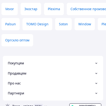
Vevor
Экостар
Plexima
Собственное произво
Palsun
TOMO Design
Soton
Window
Pl
Оргскло оптом
Покупцям
Продавцям
Про нас
Партнери