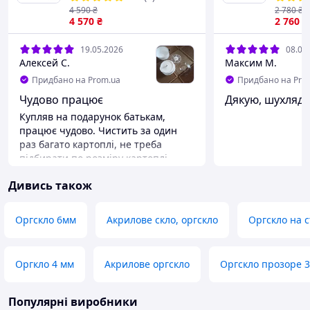
зберіг
4 590
₴
2 780
₴
4 570
₴
столом
2 760
₴
органа
зберіга
19.05.2026
08.04
Алексей С.
Максим М.
Придбано на Prom.ua
Придбано на Pro
Чудово працює
Дякую, шухляда
Купляв на подарунок батькам,
працює чудово. Чистить за один
раз багато картоплі, не треба
підбирати по розміру картоплі,
закинув і воно працює собі. Всім
Дивись також
раджу, особливо якщо велика
родина і треба багато чистити
Оргскло 6мм
Акрилове скло, оргскло
Оргскло на с
Оргкло 4 мм
Акрилове оргскло
Оргскло прозоре 
Популярні виробники