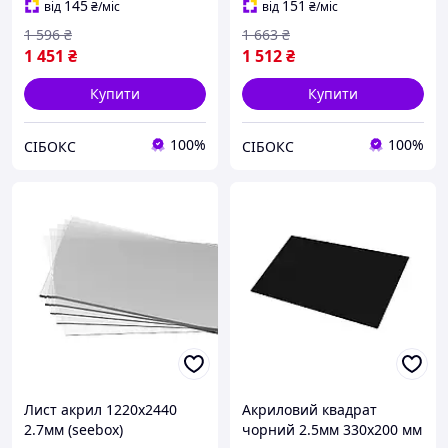
145
151
від
₴
/міс
від
₴
/міс
1 596
₴
1 663
₴
1 451
₴
1 512
₴
Купити
Купити
100%
100%
СІБОКС
СІБОКС
Лист акрил 1220х2440
Акриловий квадрат
2.7мм (seebox)
чорний 2.5мм 330х200 мм