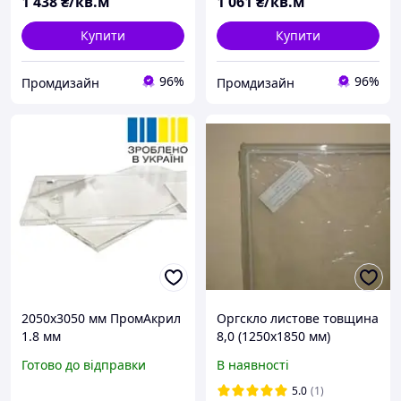
1 438
₴/кв.м
1 061
₴/кв.м
Купити
Купити
96%
96%
Промдизайн
Промдизайн
2050x3050 мм ПромАкрил
Оргскло листове товщина
1.8 мм
8,0 (1250х1850 мм)
Готово до відправки
В наявності
5.0
(1)