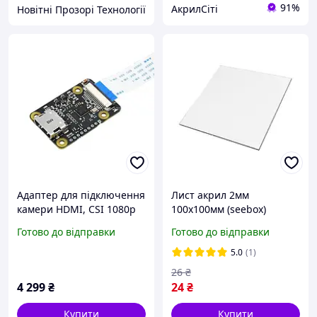
91%
АкрилСіті
Новітні Прозорі Технології
Адаптер для підключення
Лист акрил 2мм
камери HDMI, CSI 1080p
100х100мм (seebox)
30fps для Raspberry Pi
Готово до відправки
Готово до відправки
Waveshare 19044 / 19137
5.0
(1)
26
₴
4 299
₴
24
₴
Купити
Купити