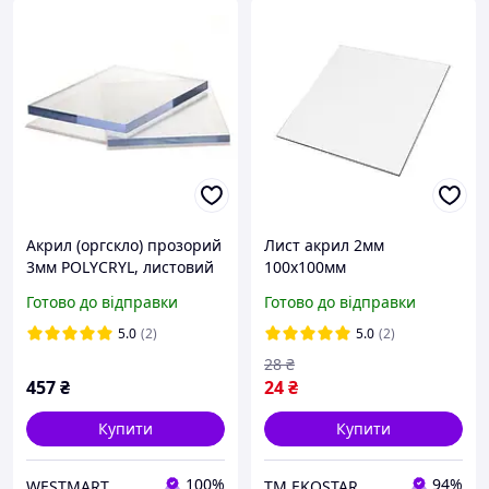
Акрил (оргскло) прозорий
Лист акрил 2мм
3мм POLYCRYL, листовий
100х100мм
Готово до відправки
Готово до відправки
5.0
(2)
5.0
(2)
28
₴
457
₴
24
₴
Купити
Купити
100%
94%
WESTMART
ТМ EKOSTAR