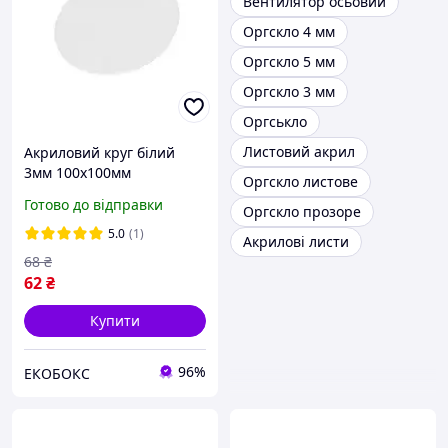
Вентилятор осьовий
Оргскло 4 мм
Оргскло 5 мм
Оргскло 3 мм
Оргськло
Листовий акрил
Акриловий круг білий
3мм 100х100мм
Оргскло листове
Готово до відправки
Оргскло прозоре
5.0
(1)
Акрилові листи
68
₴
62
₴
Купити
96%
ЕКОБОКС