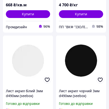
668
₴/кв.м
4 700
₴/кг
Купити
Купити
96%
98%
Промдизайн
ПП "ВКФ "ІЗОЛІТСЕРВІС" (ЄДРПОУ 31202038)
Лист акрил білий 3мм
Лист акрил чорний 3мм
d490мм (seebox)
d490мм (seebox)
Готово до відправки
Готово до відправки