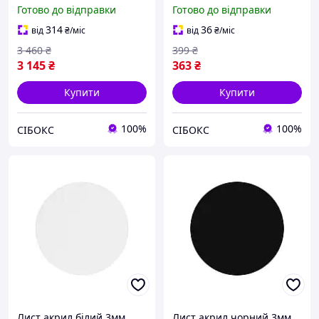
(seebox)
Готово до відправки
Готово до відправки
314
36
від
₴
/міс
від
₴
/міс
3 460
₴
399
₴
3 145
₴
363
₴
Купити
Купити
100%
100%
СІБОКС
СІБОКС
Лист акрил білий 3мм
Лист акрил чорний 3мм