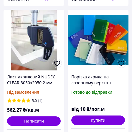
Лист акриловий NUDEC
Порізка акрила на
CLEAR 3050х2050 2 мм
лазерному верстаті
білий не прозорий, м2
Під замовлення
Готово до відправки
5.0
(1)
від
10
₴/пог.м
562
.27
₴/кв.м
Купити
Написати