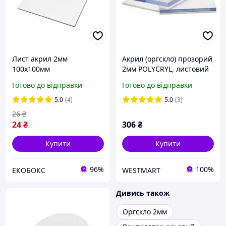
Лист акрил 2мм
Акрил (оргскло) прозорий
100х100мм
2мм POLYCRYL, листовий
Готово до відправки
Готово до відправки
5.0
(4)
5.0
(3)
26
₴
24
₴
306
₴
Купити
Купити
96%
100%
ЕКОБОКС
WESTMART
Дивись також
Оргскло 2мм