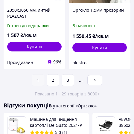
2050х3050 мм, литий
Оргскло 1,5мм прозорий
PLAZCAST
Готово до відправки
В наявності
1 507
₴/кв.м
1 550
.45
₴/кв.м
Купити
Купити
96%
Промдизайн
nk-stroi
1
2
3
...
Показано 1 - 29 товарів з 8000+
Відгуки покупців
у категорії «Оргскло»
Машина для чищення
VEVOR 
картоплі De Gusto 2621-P
385x23
органа
5.0
(1)