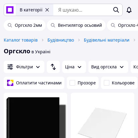
В категорії
Оргскло 2мм
Вентилятор осьовий
Оргскло 
Каталог товарів
Будівництво
Будівельні матеріали
Оргскло
в Україні
Фільтри
Ціна
Вид оргскла
К
Оплатити частинами
Прозоре
Кольорове