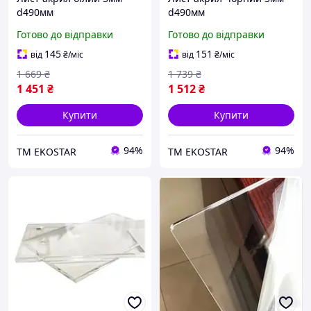
d490мм
d490мм
Готово до відправки
Готово до відправки
145
151
від
₴
/міс
від
₴
/міс
1 669
₴
1 739
₴
1 451
₴
1 512
₴
Купити
Купити
94%
94%
ТМ EKOSTAR
ТМ EKOSTAR