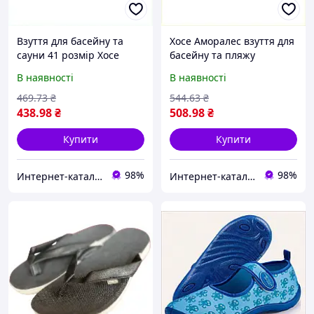
Взуття для басейну та
Хосе Аморалес взуття для
сауни 41 розмір Хосе
басейну та пляжу
Аморалес, 7357MP385
чоловіче 42 хакі
В наявності
В наявності
6T60X2841C
469
.73
₴
544
.63
₴
438
.98
₴
508
.98
₴
Купити
Купити
98%
98%
Интерн​ет-кат​а​л​ог ск​​и​до​к "GALANTI"
Интерн​ет-кат​а​л​ог ск​​и​до​к "GALANTI"