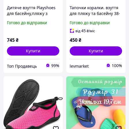
Дитяче взуття Playshoes
Тапочки коралки. взуття
для басейну,пляжу з
для пляжу та басейну 38-
нековзною підошвою та
39, 40-41. АКВАШУЗИ
Готово до відправки
Готово до відправки
захистом від
ультрафіолету.Розмір 18-
45
від
₴
/міс
19
745
₴
450
₴
Купити
Купити
99%
100%
Топ Продавець
levmarket