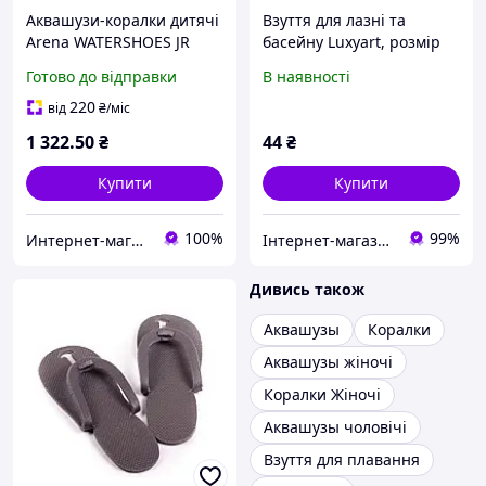
Аквашузи-коралки дитячі
Взуття для лазні та
Arena WATERSHOES JR
басейну Luxyart, розмір
розмір 30 Чорний взуття
40-46, сірий, (LS-030)
Готово до відправки
В наявності
для моря, пляжу, басейну,
плавання
220
від
₴
/міс
1 322
.50
₴
44
₴
Купити
Купити
100%
99%
Интернет-магазин U-Way — в один клік до мети.
Інтернет-магазин "Толаніс" - ТОПові товари
Дивись також
Аквашузы
Коралки
Аквашузы жіночі
Коралки Жіночі
Аквашузы чоловічі
Взуття для плавання