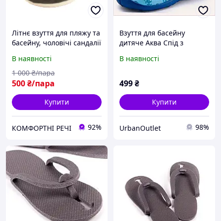
Літнє взуття для пляжу та
Взуття для басейну
басейну, чоловічі сандалії
дитяче Аква Спід з
в'єтнамки Inblu, гумові
малюнком, 66K219B6
В наявності
В наявності
шльопанці тапочки через
палець
1 000
₴/пара
500
₴/пара
499
₴
Купити
Купити
92%
98%
КОМФОРТНІ РЕЧІ
UrbanOutlet