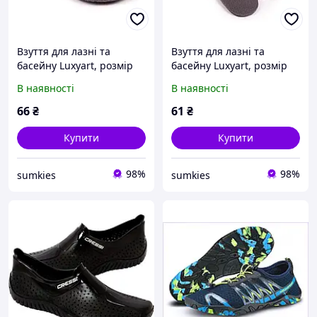
Взуття для лазні та
Взуття для лазні та
басейну Luxyart, розмір
басейну Luxyart, розмір
40-46, сірий, (LS-030)
36-39, сірий, (LS-027)
В наявності
В наявності
66
₴
61
₴
Купити
Купити
98%
98%
sumkies
sumkies