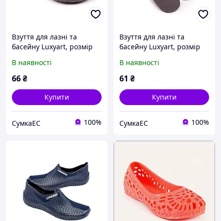
Взуття для лазні та
Взуття для лазні та
басейну Luxyart, розмір
басейну Luxyart, розмір
40-46, сірий, (LS-030)
36-39, сірий, (LS-027)
В наявності
В наявності
66
₴
61
₴
Купити
Купити
100%
100%
СумкаЕС
СумкаЕС