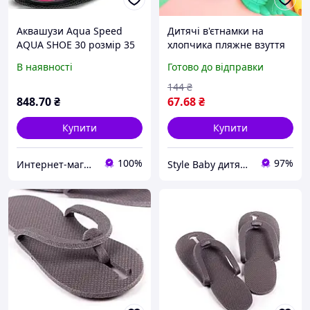
Аквашузи Aqua Speed
Дитячі в'єтнамки на
AQUA SHOE 30 розмір 35
хлопчика пляжне взуття
Рожевий взуття для моря,
для басейну тм Super
В наявності
Готово до відправки
пляжу, басейну, плавання
Gear р.31 - устілка 19,7 см
144
₴
848
.70
₴
67
.68
₴
Купити
Купити
100%
97%
Интернет-магазин U-Way — в один клік до мети.
Style Baby дитячий магазин