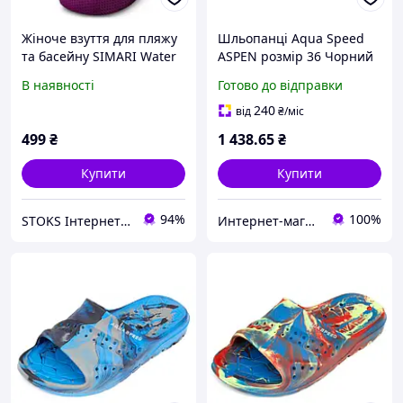
Жіноче взуття для пляжу
Шльопанці Aqua Speed
та басейну SIMARI Water
ASPEN розмір 36 Чорний
Shoes 22,5 см
взуття для моря, пляжу,
В наявності
Готово до відправки
басейну, плавання
240
від
₴
/міс
499
₴
1 438
.65
₴
Купити
Купити
94%
100%
STOKS Інтернет магазин стокового товару з Європи та США.
Интернет-магазин U-Way — в один клік до мети.