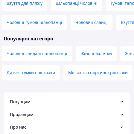
Взуття для пляжу
Шльопанці чоловічі
Гумові тап
Чоловічі гумові шльопанці
Чоловічі сланці
Взуття
Популярні категорії
Чоловічі сандалі і шльопанці
Жіночі балетки
Жіно
Дитячі сумки і рюкзаки
Міські та спортивні рюкзаки
Покупцям
Продавцям
Про нас