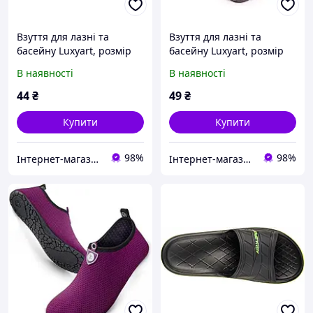
Взуття для лазні та
Взуття для лазні та
басейну Luxyart, розмір
басейну Luxyart, розмір
40-46, сірий, (LS-030)
36-39, сірий, (LS-031)
В наявності
В наявності
44
₴
49
₴
Купити
Купити
98%
98%
Інтернет-магазин Зозулька
Інтернет-магазин Зозулька