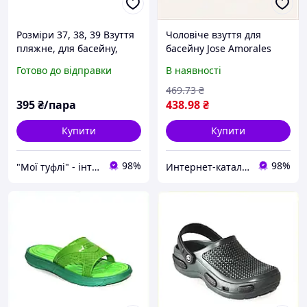
Розміри 37, 38, 39 Взуття
Чоловіче взуття для
пляжне, для басейну,
басейну Jose Amorales
шльопанці тапочки
119114 розмір 40,
Готово до відправки
В наявності
сланці з піни, жовті
66035C7E2P
469
.73
₴
395
₴/пара
438
.98
₴
Купити
Купити
98%
98%
"Мої туфлі" - інтернет магазин взуття на всі випадки життя.
Интерн​ет-кат​а​л​ог ск​​и​до​к "GALANTI"