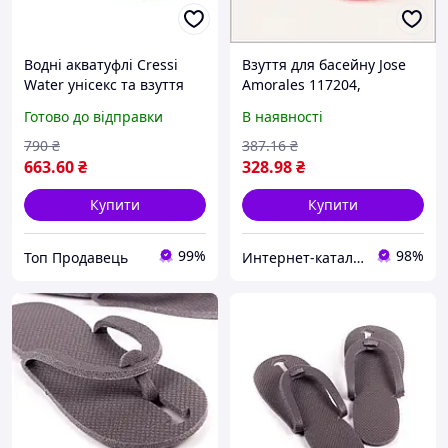
Водні акватуфлі Cressi
Взуття для басейну Jose
Water унісекс та взуття
Amorales 117204,
для басейну (розмір
T6C603356
Готово до відправки
В наявності
41,розмір 46)
790
₴
387
.16
₴
663
.60
₴
328
.98
₴
Купити
Купити
99%
98%
Топ Продавець
Интер​​нет-кат​алог с​​ки​​док "Модна Лавка"