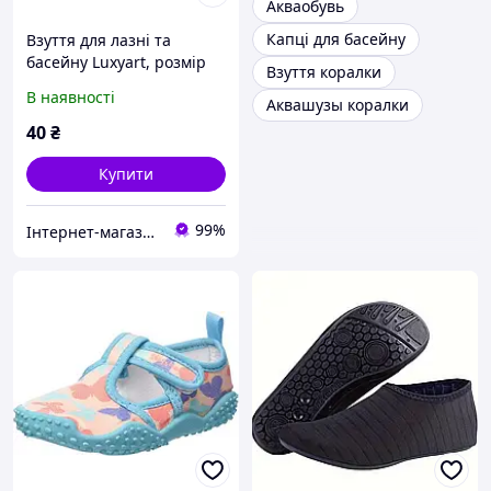
Акваобувь
Капці для басейну
Взуття для лазні та
басейну Luxyart, розмір
Взуття коралки
36-39, сірий, (LS-027)
В наявності
Аквашузы коралки
40
₴
Купити
99%
Інтернет-магазин "Толаніс" - ТОПові товари