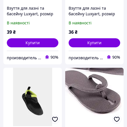
Взуття для лазні та
Взуття для лазні та
басейну Luxyart, розмір
басейну Luxyart, розмір
40-46, сірий, (LS-030)
36-39, сірий, (LS-027)
В наявності
В наявності
39
₴
36
₴
Купити
Купити
90%
90%
производитель текстиля Luxyart
производитель текстиля Luxyart