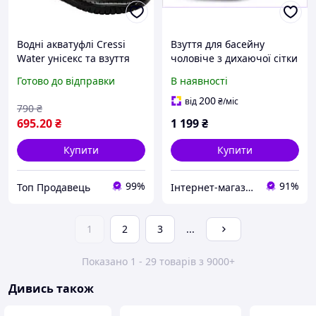
Водні акватуфлі Cressi
Взуття для басейну
Water унісекс та взуття
чоловіче з дихаючої сітки
для басейну (розмір 39)
синього кольору,
Готово до відправки
В наявності
чорні
A5P639770H
200
від
₴
/міс
790
₴
695
.20
₴
1 199
₴
Купити
Купити
99%
91%
Топ Продавець
Інтернет-магазин GoodBuy
1
2
3
...
Показано 1 - 29 товарів з 9000+
Дивись також