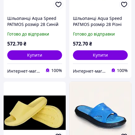
Шльопанці Aqua Speed
Шльопанці Aqua Speed
PATMOS розмір 28 Синій
PATMOS розмір 28 Різні
взуття для моря, пляжу,
кольори взуття для моря,
Готово до відправки
Готово до відправки
басейну, плавання
пляжу, басейну, плавання
572
.70
₴
572
.70
₴
Купити
Купити
100%
100%
Интернет-магазин U-Way — в один клік до мети.
Интернет-магазин U-Way — в один клік до мети.