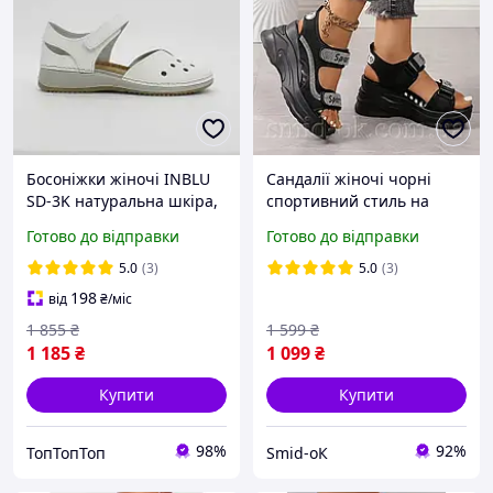
Босонiжки жіночі INBLU
Сандалії жіночі чорні
SD-3K натуральна шкіра,
спортивний стиль на
білого кольору на білій
високій платформі,
Готово до відправки
Готово до відправки
підошві
босоніжки з відкритим
носком 39 р. (стопа
5.0
(3)
5.0
(3)
24,8см-25,2см).
198
від
₴
/міс
1 855
₴
1 599
₴
1 185
₴
1 099
₴
Купити
Купити
98%
92%
ТопТопТоп
Smid-оК