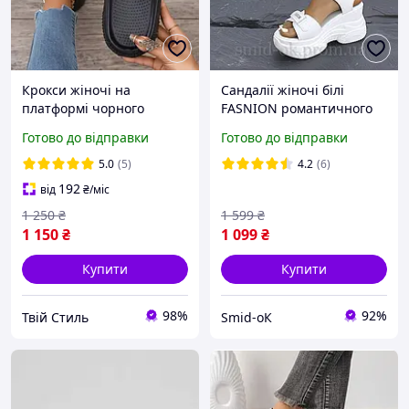
Крокси жіночі на
Сандалії жіночі білі
платформі чорного
FASNION романтичного
кольору 36-44 розмір
стилю на високій
Готово до відправки
Готово до відправки
платформі, босоніжки з
відкритим носком. 38р
5.0
(5)
4.2
(6)
(стопа 24,5 см)
192
від
₴
/міс
1 250
₴
1 599
₴
1 150
₴
1 099
₴
Купити
Купити
98%
92%
Твій Стиль
Smid-оК