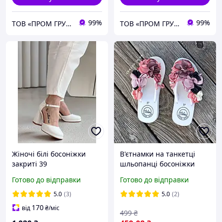
99%
99%
ТОВ «ПРОМ ГРУП»
ТОВ «ПРОМ ГРУП»
Жіночі білі босоніжки
В'єтнамки на танкетці
закриті 39
шльопанці босоніжки
БІЛІ з квітами жіночі на
Готово до відправки
Готово до відправки
підборах у єтнамки білі на
танкетці
5.0
(3)
5.0
(2)
170
від
₴
/міс
499
₴