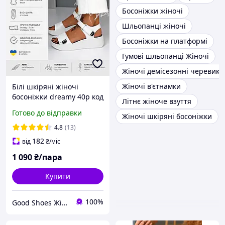
Босоніжки жіночі
Шльопанці жіночі
Босоніжки на платформі
Гумові шльопанці Жіночі
Жіночі демісезонні черевики
Жіночі в'єтнамки
Білі шкіряні жіночі
босоніжки dreamy 40р код
Літнє жіноче взуття
17780
Готово до відправки
Жіночі шкіряні босоніжки
4.8
(13)
182
від
₴
/міс
1 090
₴/пара
Купити
100%
Good Shoes Жіноче взуття