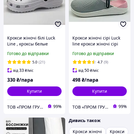
Крокси жіночі білі Luck
Крокси жіночі сірі Luck
Line , кроксы белые
line крокси жіночі сірі
женские
сілікон , стильные кроксы
Готово до відправки
Готово до відправки
серые женские, подошва
пвх
5.0
(21)
4.7
(9)
33
50
від
₴
/міс
від
₴
/міс
330
₴/пара
498
₴/пара
Купити
Купити
99%
99%
ТОВ «ПРОМ ГРУП»
ТОВ «ПРОМ ГРУП»
Дивись також
Крокси жіночі
Крокси