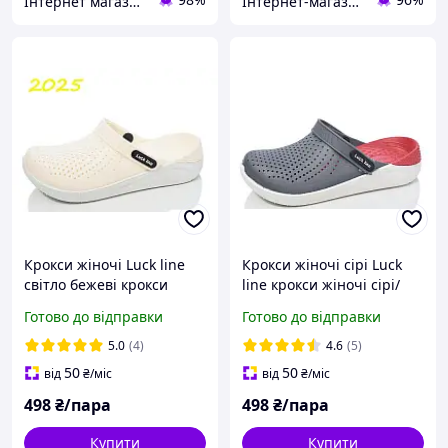
Інтернет магазин "Nozhki v odezhke"
Інтернет-магазин 100500
Крокси жіночі Luck line
Крокси жіночі сірі Luck
світло бежеві крокси
line крокси жіночі сірі/
жіночі сілікон , кроксы
червоні сілікон ,
Готово до відправки
Готово до відправки
женские светло бежевые,
стильные кроксы серые
подошва пвх
женские
5.0
(4)
4.6
(5)
50
50
від
₴
/міс
від
₴
/міс
498
₴/пара
498
₴/пара
Купити
Купити