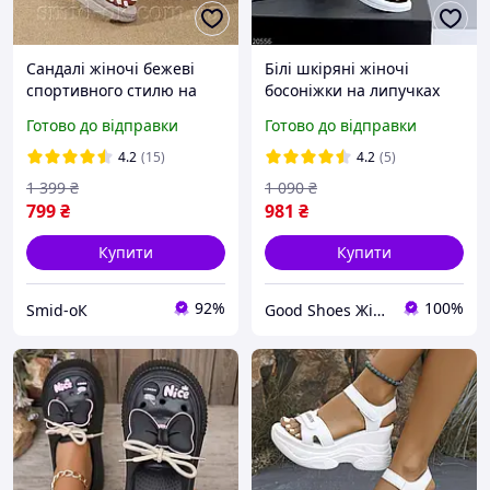
Сандалі жіночі бежеві
Білі шкіряні жіночі
спортивного стилю на
босоніжки на липучках
невисокій платформі,
36р код 20556
Готово до відправки
Готово до відправки
босоніки з відкритим
мисом 38 р. (стопа
4.2
(15)
4.2
(5)
24,5см).
1 399
₴
1 090
₴
799
₴
981
₴
Купити
Купити
92%
100%
Smid-оК
Good Shoes Жіноче взуття