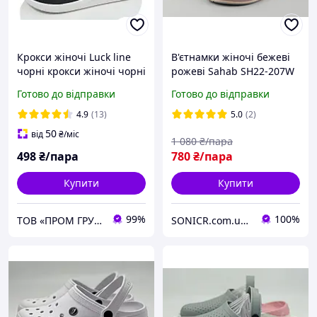
Крокси жіночі Luck line
В'єтнамки жіночі бежеві
чорні крокси жіночі чорні
рожеві Sahab SH22-207W
сілікон , стильные кроксы
Сахаб розміри 36 38 40
Готово до відправки
Готово до відправки
женские черные,
подошва пвх
4.9
(13)
5.0
(2)
50
від
₴
/міс
1 080
₴/пара
498
₴/пара
780
₴/пара
Купити
Купити
99%
100%
ТОВ «ПРОМ ГРУП»
SONICR.com.ua discounter "ТВІЙ ДЕНЬ"