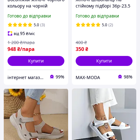
кольору на чорній
стійкому підборі 36р-23.5
підошві з натуральної
см
Готово до відправки
Готово до відправки
шкіри розмір 40
5.0
(3)
5.0
(2)
95
від
₴
/міс
1 200
₴/пара
400
₴
948
₴/пара
350
₴
Купити
Купити
99%
98%
інтернет магазин ОПТИМАЛЬНИЙ ВИБІР
MAX-MODA