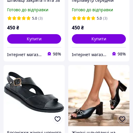
шпильці закрита п'ята 38
перламутр середній
40
каблук закрита п'ята
Готово до відправки
Готово до відправки
розмір 36 39
5.0
(3)
5.0
(3)
450
₴
450
₴
Купити
Купити
98%
98%
Інтернет магазин "Nozhki v odezhke"
Інтернет магазин "Nozhki v odezhke"
Босоніжки жіночі чорного
Жіночі шльопанці на