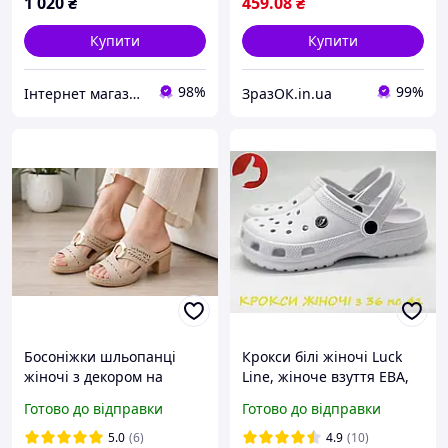
1 020
₴
459
.08
₴
Купити
Купити
98%
99%
Інтернет магазин "Nozhki v odezhke"
ЗразОК.in.ua
Босоніжки шльопанці
Крокси білі жіночі Luck
жіночі з декором на
Line, жіноче взуття ЕВА,
підборах розмір
жіночі сланці Luck Line
Готово до відправки
Готово до відправки
36,37,38,39,40
5.0
(6)
4.9
(10)