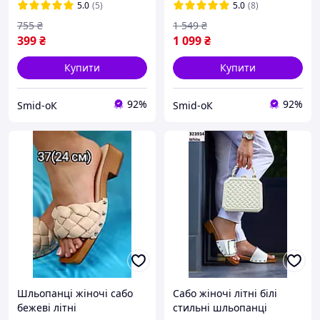
шльопанці чорні
(стопа 25см).
5.0
(5)
5.0
(8)
755
₴
1 549
₴
399
₴
1 099
₴
Купити
Купити
92%
92%
Smid-оК
Smid-оК
Шльопанці жіночі сабо
Сабо жіночі літні білі
бежеві літні
стильні шльопанці