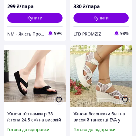
299
₴/пара
330
₴/пара
Купити
Купити
99%
98%
NM - Якість Професіоналів
LTD PROMZIZ
Жіночі в'єтнамки р.38
Жіночі босоніжки білі на
(стопа 24,5 см) на високій
високій танкетці EVA у
танкетці/ сланці/ літні
романтичному стилі,
Готово до відправки
Готово до відправки
тапки/ шльопанці/
сандаліі на липучках 39 р.