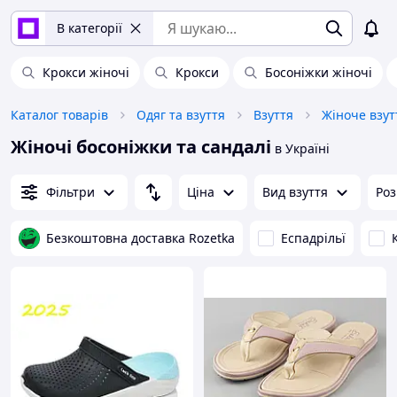
В категорії
Крокси жіночі
Крокси
Босоніжки жіночі
Каталог товарів
Одяг та взуття
Взуття
Жіноче взут
Жіночі босоніжки та сандалі
в Україні
Фільтри
Ціна
Вид взуття
Роз
Безкоштовна доставка Rozetka
Еспадрільї