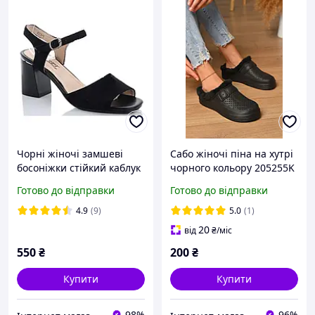
Чорні жіночі замшеві
Сабо жіночі піна на хутрі
босоніжки стійкий каблук
чорного кольору 205255K
розмір 38 39
Готово до відправки
Готово до відправки
4.9
(9)
5.0
(1)
20
від
₴
/міс
550
₴
200
₴
Купити
Купити
98%
96%