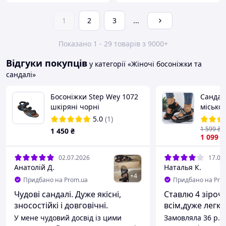
1
2
3
...
Показано 1 - 29 товарів з 9000+
Відгуки покупців
у категорії «Жіночі босоніжки та
сандалі»
Босоніжки Step Wey 1072
Сандалі
шкіряні чорні
міськог
платфо
5.0
(1)
відкри
1 599
₴
1 450
₴
(стопа 
1 099
₴
02.07.2026
17.05
Анатолій Д.
Наталья К.
+
4
Придбано на Prom.ua
Придбано на Pro
Чудові сандалі. Дуже якісні,
Ставлю 4 зіроч
зносостійкі і довговічні.
всім,дуже легкі
У мене чудовий досвід із цими
Замовляла 36 р.а