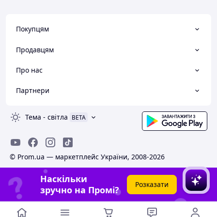
Недоліки
АЛЕ у кого 39р. ,
малі,тому ,що в м
Покупцям
модель 39 р. ,і п
36.Неочикованно 
Продавцям
підійшли!!! Підійд
36,37,38 розмір.
Про нас
Партнери
Тема
-
світла
BETA
© Prom.ua — маркетплейс України, 2008-2026
Наскільки
Розказати
зручно на Промі?