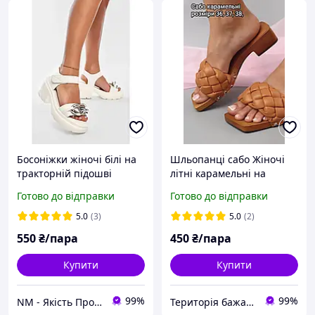
Босоніжки жіночі білі на
Шльопанці сабо Жіночі
тракторній підошві
літні карамельні на
розмір 37,38,39
маленькому підборі
Готово до відправки
Готово до відправки
5.0
(3)
5.0
(2)
550
₴/пара
450
₴/пара
Купити
Купити
99%
99%
NM - Якість Професіоналів
Територія бажань.ТЖ.