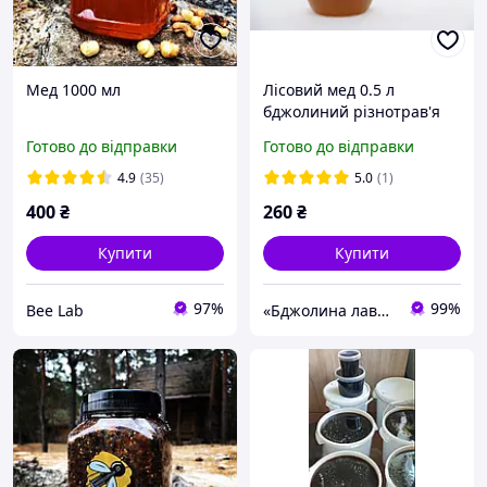
Мед 1000 мл
Лісовий мед 0.5 л
бджолиний різнотрав'я
справжній натуральний
Готово до відправки
Готово до відправки
мед
4.9
(35)
5.0
(1)
400
₴
260
₴
Купити
Купити
97%
99%
Bee Lab
«Бджолина лавка.Сімейна пасіка Галатюка О.Є.»: мед натуральний та все для пасіки в одному місці!