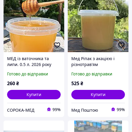
МЕД із ваточника та
Мед Ріпак з акацією і
липи. 0.5 л. 2026 року
різнотрав'ям
натуральний з кочової
Готово до відправки
Готово до відправки
пасіки 1 л (1400 г) 2026 р
260
₴
525
₴
Купити
Купити
99%
99%
СОРОКА-МЕД
Мед Поштою