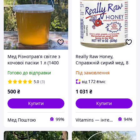
Мед Різнотрав'я світле з
Really Raw Honey,
кочової пасіки 1 л (1400
Справжній сирий мед, 8
грам) 2025 р
унцій (226 г)
Готово до відправки
Під замовлення
172
5.0
(3)
від
₴
/міс
500
₴
1 031
₴
Купити
Купити
99%
94%
Мед Поштою
Vitamins — інтернет-магазин вітамінів та мінералів