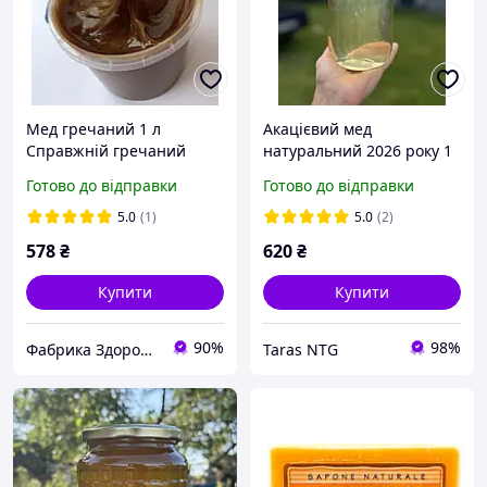
Мед гречаний 1 л
Акацієвий мед
Справжній гречаний
натуральний 2026 року 1
натуральний корисний
літр
Готово до відправки
Готово до відправки
мед із гречки
5.0
(1)
5.0
(2)
578
₴
620
₴
Купити
Купити
90%
98%
Фабрика Здоров'я
Taras NTG