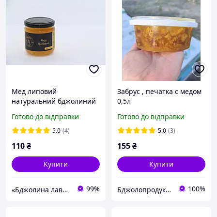
Мед липовий
Забрус , печатка с медом
натуральний бджолиний
0,5л
0.2 л з липи
Готово до відправки
Готово до відправки
5.0
(4)
5.0
(3)
110
₴
155
₴
Купити
Купити
99%
100%
«Бджолина лавка.Сімейна пасіка Галатюка О.Є.»: мед натуральний та все для пасіки в одному місці!
Бджолопродукція