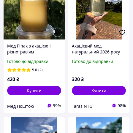
Мед Ріпак з акацією і
Акацієвий мед
різнотрав'ям
натуральний 2026 року
натуральний з кочової
0.5 літр
Готово до відправки
Готово до відправки
пасіки 0,7 л (950 г) 2026 р
5.0
(2)
420
₴
320
₴
Купити
Купити
99%
98%
Мед Поштою
Taras NTG