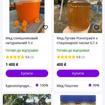
Мед соняшниковий
Мед Лугове Різнотрав'я з
натуральний 5 л
стаціонарної пасіки 0,7 л
(950 грам) 2025 р
Готово до відправки
Готово до відправки
5.0
(3)
5.0
(3)
1 400
₴
400
₴
Купити
Купити
100%
99%
Бджолопродукція
Мед Поштою