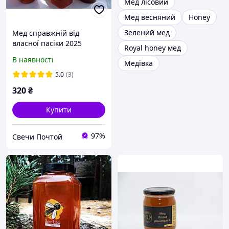
Мед лісовий
Мед весняний
Honey
Зелений мед
Мед справжнiй вiд
власної пасiки 2025
Royal honey мед
В наявності
Медівка
5.0
(3)
320
₴
Купити
97%
Свечи Почтой