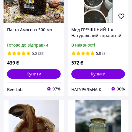
Паста Амосова 500 мл
Мед ГРЕЧІШНИЙ 1 л.
Натуральний справжній
корисний темний із
Готово до відправки
В наявності
гречки
5.0
(22)
5.0
(3)
439
₴
572
₴
Купити
Купити
97%
90%
Bee Lab
НАТУРАЛЬНА КОСМЕТИКА ☘️DMS-COSMETICS COMPANY☘️