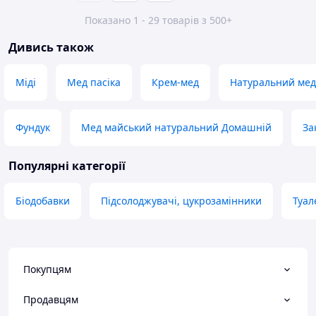
Показано 1 - 29 товарів з 500+
Дивись також
Міді
Мед пасіка
Крем-мед
Натуральний мед
Фундук
Мед майський натуральний Домашній
За
Популярні категорії
Біодобавки
Підсолоджувачі, цукрозамінники
Туал
Покупцям
Продавцям