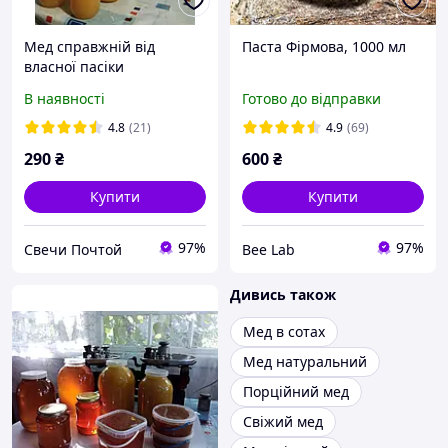
Мед справжнiй вiд
Паста Фірмова, 1000 мл
власної пасiки
В наявності
Готово до відправки
4.8
(21)
4.9
(69)
290
₴
600
₴
Купити
Купити
97%
97%
Свечи Почтой
Bee Lab
Дивись також
Мед в сотах
Мед натуральний
Порційний мед
Свіжий мед