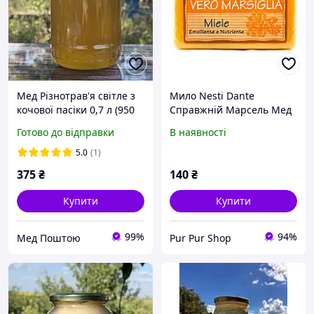
Мед Різнотрав'я світле з
Мило Nesti Dante
кочової пасіки 0,7 л (950
Справжній Марсель Мед
грам) 2025 р
150 г
Готово до відправки
В наявності
5.0
(1)
375
₴
140
₴
Купити
Купити
99%
94%
Мед Поштою
Pur Pur Shop