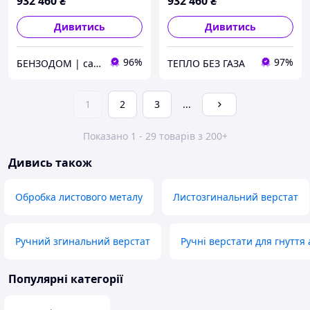
932 460
₴
932 460
₴
Дивитись
Дивитись
96%
97%
БЕНЗОДОМ | садова техніка та електроінструмент
ТЕПЛО БЕЗ ГАЗА
1
2
3
...
Показано 1 - 29 товарів з 200+
Дивись також
Обробка листового металу
Листозгинальний верстат
Ручний згинальний верстат
Ручні верстати для гнуття
Популярні категорії