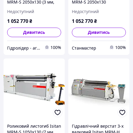
MRM-S 2050x130 (3 мм,
MRM-S 2050x130
2,2 кВт, 380 В)
Недоступний
Недоступний
1 052 770
₴
1 052 770
₴
Дивитись
Дивитись
100%
100%
Гідролідер - агротехніка, промислове та будівельне обладнання
Станмастер
Роликовий листогиб Isitan
Гідравлічний верстат 3-х
MRM-S 1050x130 (7 мм,
валковий Isitan MRM-H