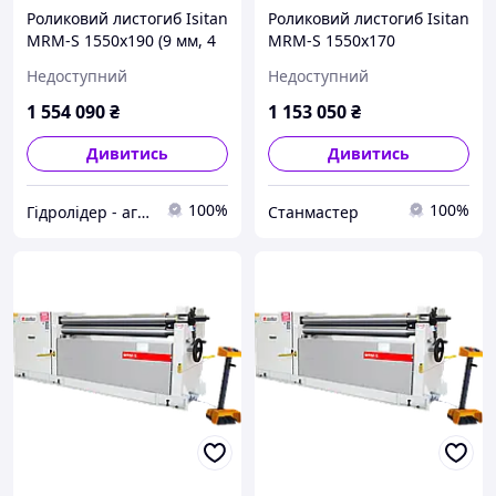
Роликовий листогиб Isitan
Роликовий листогиб Isitan
MRM-S 1550x190 (9 мм, 4
MRM-S 1550x170
кВт, 380 В)
Недоступний
Недоступний
1 554 090
₴
1 153 050
₴
Дивитись
Дивитись
100%
100%
Гідролідер - агротехніка, промислове та будівельне обладнання
Станмастер