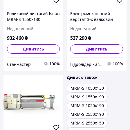
Роликовий листогиб Isitan
Електромеханічний
MRM-S 1550x130
верстат 3-х валковий
Isitan MRM-S 1550x130
Недоступний
Недоступний
932 460
₴
537 290
₴
Дивитись
Дивитись
100%
100%
Станмастер
Гідролідер - агротехніка, промислове та будівельне обладнання
Дивись також
MRM-S 1050x130
MRM-S 1550x190
MRM-S 1050x190
MRM-S 2550x190
MRM-S 2550x150