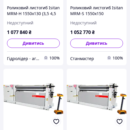
Роликовий листогиб Isitan
Роликовий листогиб Isitan
MRM-H 1550x130 (3,5 4,5
MRM-S 1550x150
мм, 2,2+1,1 кВт)
Недоступний
Недоступний
1 077 840
₴
1 052 770
₴
Дивитись
Дивитись
100%
100%
Гідролідер - агротехніка, промислове та будівельне обладнання
Станмастер