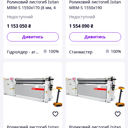
Роликовий листогиб Isitan
Роликовий листогиб Isitan
MRM-S 1550x170 (8 мм, 4
MRM-S 1550x190
кВт, 380 В)
Недоступний
Недоступний
1 153 050
₴
1 554 090
₴
Дивитись
Дивитись
100%
100%
Гідролідер - агротехніка, промислове та будівельне обладнання
Станмастер
Роликовий листогиб Isitan
Роликовий листогиб Isitan