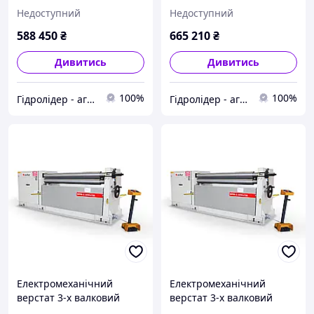
Isitan MRM-S 1550x150
Isitan MRM-S 1550x170
Недоступний
Недоступний
588 450
₴
665 210
₴
Дивитись
Дивитись
100%
100%
Гідролідер - агротехніка, промислове та будівельне обладнання
Гідролідер - агротехніка, промислове та будівельне обладнання
Електромеханічний
Електромеханічний
верстат 3-х валковий
верстат 3-х валковий
Isitan MRM-S 1550x190
Isitan MRM-S 1050x130