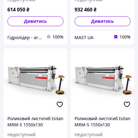
614 050
₴
932 460
₴
Дивитись
Дивитись
100%
100%
Гідролідер - агротехніка, промислове та будівельне обладнання
MAST UA
Роликовий листогиб Isitan
Роликовий листогиб Isitan
MRM-S 1550x130
MRM-S 1550x130
Недоступний
Недоступний