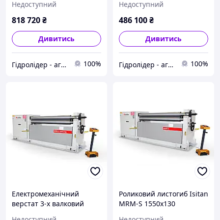
Недоступний
Недоступний
818 720
₴
486 100
₴
Дивитись
Дивитись
100%
100%
Гідролідер - агротехніка, промислове та будівельне обладнання
Гідролідер - агротехніка, промислове та будівельне обладнання
Електромеханічний
Роликовий листогиб Isitan
верстат 3-х валковий
MRM-S 1550x130
Isitan MRM-S 2050x130
Недоступний
Недоступний