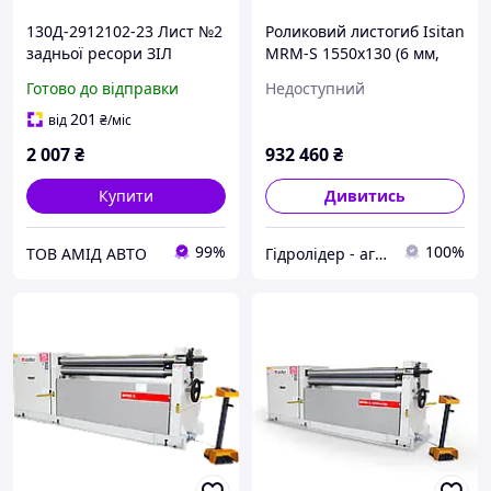
130Д-2912102-23 Лист №2
Роликовий листогиб Isitan
задньої ресори ЗІЛ
MRM-S 1550x130 (6 мм,
L=1550мм (75х10) (в-во
2,2 кВт, 380 В)
Готово до відправки
Недоступний
S.I.L.A. AC)
201
від
₴
/міс
2 007
₴
932 460
₴
Купити
Дивитись
99%
100%
ТОВ АМІД АВТО
Гідролідер - агротехніка, промислове та будівельне обладнання