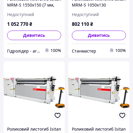
MRM-S 1550x150 (7 мм,
MRM-S 1050x130
2,2 кВт, 380 В)
Недоступний
Недоступний
1 052 770
₴
802 110
₴
Дивитись
Дивитись
100%
100%
Гідролідер - агротехніка, промислове та будівельне обладнання
Станмастер
Роликовий листогиб Isitan
Роликовий листогиб Isitan