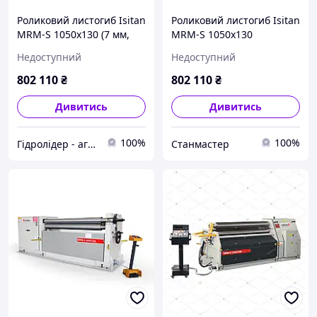
Роликовий листогиб Isitan
Роликовий листогиб Isitan
MRM-S 1050x130 (7 мм,
MRM-S 1050x130
2,2 кВт, 380 В)
Недоступний
Недоступний
802 110
₴
802 110
₴
Дивитись
Дивитись
100%
100%
Гідролідер - агротехніка, промислове та будівельне обладнання
Станмастер