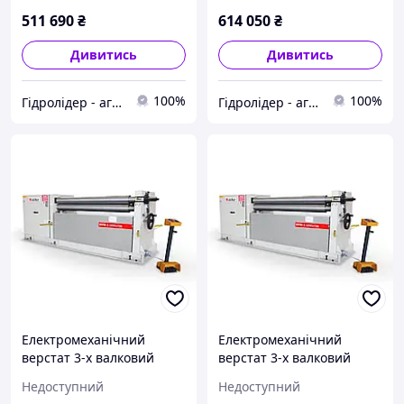
511 690
₴
614 050
₴
Дивитись
Дивитись
100%
100%
Гідролідер - агротехніка, промислове та будівельне обладнання
Гідролідер - агротехніка, промислове та будівельне обладнання
Електромеханічний
Електромеханічний
верстат 3-х валковий
верстат 3-х валковий
Isitan MRM-S 1050x190
Isitan MRM-S 1550x130
Недоступний
Недоступний