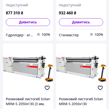
2,2 кВт, 380 В)
Недоступний
Недоступний
877 310
₴
932 460
₴
Дивитись
Дивитись
100%
100%
Гідролідер - агротехніка, промислове та будівельне обладнання
Станмастер
Роликовий листогиб Isitan
Роликовий листогиб Isitan
MRM-S 2050x130 (3 мм,
MRM-S 2050x130
2,2 кВт, 380 В)