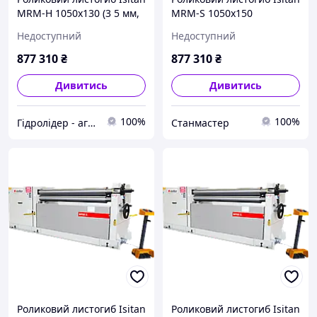
MRM-H 1050x130 (3 5 мм,
MRM-S 1050x150
2,2 + 1,1 кВт)
Недоступний
Недоступний
877 310
₴
877 310
₴
Дивитись
Дивитись
100%
100%
Гідролідер - агротехніка, промислове та будівельне обладнання
Станмастер
Роликовий листогиб Isitan
Роликовий листогиб Isitan