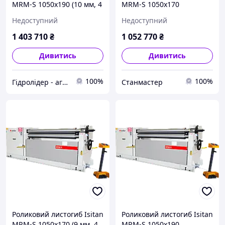
MRM-S 1050x190 (10 мм, 4
MRM-S 1050x170
кВт, 380 В)
Недоступний
Недоступний
1 403 710
₴
1 052 770
₴
Дивитись
Дивитись
100%
100%
Гідролідер - агротехніка, промислове та будівельне обладнання
Станмастер
Роликовий листогиб Isitan
Роликовий листогиб Isitan
MRM-S 1050x170 (9 мм, 4
MRM-S 1050x190