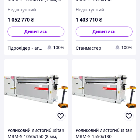
кВт, 380 В)
Недоступний
Недоступний
1 052 770
₴
1 403 710
₴
Дивитись
Дивитись
100%
100%
Гідролідер - агротехніка, промислове та будівельне обладнання
Станмастер
Роликовий листогиб Isitan
Роликовий листогиб Isitan
MRM-S 1050x150 (8 мм,
MRM-S 1550x130