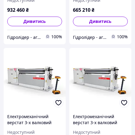
Недоступний
Недоступний
932 460
₴
665 210
₴
Дивитись
Дивитись
100%
100%
Гідролідер - агротехніка, промислове та будівельне обладнання
Гідролідер - агротехніка, промислове та будівельне обладнання
Електромеханічний
Електромеханічний
верстат 3-х валковий
верстат 3-х валковий
Isitan MRM-S 1050x150
Isitan MRM-S 1050x170
Недоступний
Недоступний