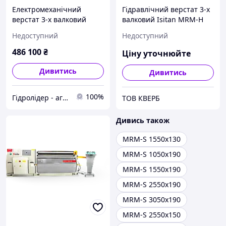
Електромеханічний
Гідравлічний верстат 3-х
верстат 3-х валковий
валковий Isitan MRM-H
Isitan MRM-S 1050x130
1050x130
Недоступний
Недоступний
486 100
₴
Ціну уточнюйте
Дивитись
Дивитись
100%
Гідролідер - агротехніка, промислове та будівельне обладнання
ТОВ КВЕРБ
Дивись також
MRM-S 1550x130
MRM-S 1050x190
MRM-S 1550x190
MRM-S 2550x190
MRM-S 3050x190
MRM-S 2550x150