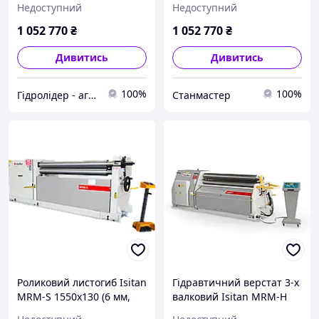
Недоступний
Недоступний
1 052 770
₴
1 052 770
₴
Дивитись
Дивитись
100%
100%
Гідролідер - агротехніка, промислове та будівельне обладнання
Станмастер
Роликовий листогиб Isitan
Гідравтичний верстат 3-х
MRM-S 1550x130 (6 мм,
валковий Isitan MRM-H
2,2 кВт, 380 В)
1050x130