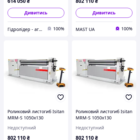
614 050
₴
802 110
₴
Дивитись
Дивитись
100%
100%
Гідролідер - агротехніка, промислове та будівельне обладнання
MAST UA
Роликовий листогиб Isitan
Роликовий листогиб Isitan
MRM-S 1050x130
MRM-S 1050x130
Недоступний
Недоступний
802 110
₴
802 110
₴