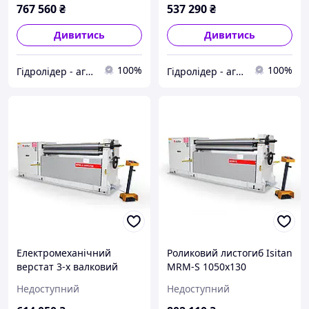
767 560
₴
537 290
₴
Дивитись
Дивитись
100%
100%
Гідролідер - агротехніка, промислове та будівельне обладнання
Гідролідер - агротехніка, промислове та будівельне обладнання
Електромеханічний
Роликовий листогиб Isitan
верстат 3-х валковий
MRM-S 1050x130
Isitan MRM-S 2050x130
Недоступний
Недоступний