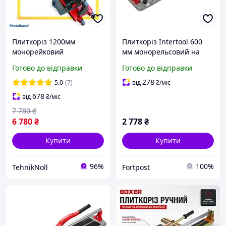
Плиткоріз 1200мм
Плиткоріз Intertool 600
монорейковий
мм монорельсовий на
професійний HAISSER
підшипниках (HT-0382)
Готово до відправки
Готово до відправки
Industry ручний
плиткоріз на
278
5.0
(7)
від
₴
/міс
підшипниках
678
від
₴
/міс
7 780
₴
6 780
₴
2 778
₴
Купити
Купити
96%
100%
TehnikNoll
Fortpost