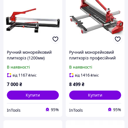
Ручний монорейковий
Ручний монорейковий
плиткоріз (1200мм)
плиткоріз професійний
SHIJING PRO LINE 3052
(800мм) SHIJING MAX LINE
В наявності
В наявності
Професійний плиткоріз
3721 Плиткоріз ручний
роликовий
роликовий
1167
1416
від
₴
/міс
від
₴
/міс
7 000
₴
8 499
₴
Купити
Купити
95%
95%
InTools
InTools