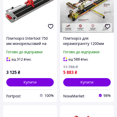
Плиткоріз Intertool 750
Плиткоріз для
мм монорельсовий на
керамограніту 1200мм
підшипниках (HT-0383)
Boxer Плиткоріз ручний з
Готово до відправки
Готово до відправки
підшипником для
керамограніту Плиткоріз
312
588
від
₴
/міс
від
₴
/міс
монорейковий ручний
11 766
₴
3 125
₴
5 883
₴
Купити
Купити
100%
98%
Fortpost
NovaMarket