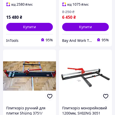
2580
1075
від
₴
/міс
від
₴
/міс
8 250
₴
15 480
₴
6 450
₴
Купити
Купити
95%
95%
InTools
Bay And Work TOOLBOX
Плиткоріз ручний для
Плиткоріз монорейковий
плитки Shijing 3751/
1200мм, SHIJING 3051