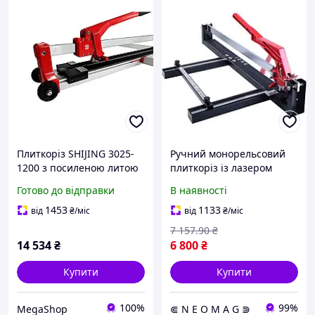
Плиткоріз SHIJING 3025-
Ручний монорельсовий
1200 з посиленою литою
плиткоріз із лазером
монорейковою
Shijing 3051-1200 mm
Готово до відправки
В наявності
напрямною, відкидна
лапка, посилена ручка
1453
1133
від
₴
/міс
від
₴
/міс
розлому
7 157
.90
₴
14 534
₴
6 800
₴
Купити
Купити
100%
99%
MegaShop
⋐ N E O M A G ⋑