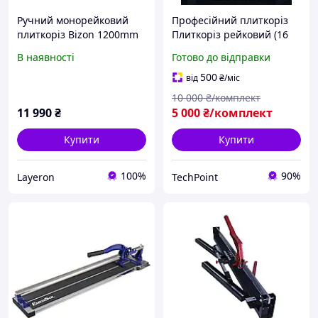
Ручний монорейковий
Професійний плиткоріз
плиткоріз Bizon 1200mm
Плиткоріз рейковий (16
F797(20cm) (F797_20)
мм глибина) Плиткоріз
В наявності
Готово до відправки
монорельсовий
підшипниковий
500
від
₴
/міс
10 000
₴/комплект
11 990
₴
5 000
₴/комплект
Купити
Купити
100%
90%
Layeron
TechPoint