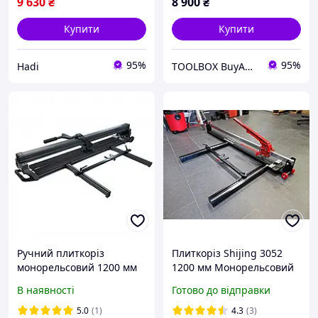
9 630
₴
8 900
₴
Купити
Купити
95%
95%
Hadi
TOOLBOX BuyAndWork
Ручний плиткоріз
Плиткоріз Shijing 3052
монорельсовий 1200 мм
1200 мм Монорельсовий
NOVQO ExpertLine
В наявності
Готово до відправки
Професійний ручний
плиткоріз роликовий
5.0
(1)
4.3
(3)