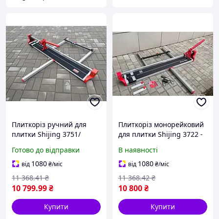
Плиткоріз ручний для
Плиткоріз монорейковий
плитки Shijing 3751/
для плитки Shijing 3722 -
NOVQO 3751
1200 мм, з відкидною
Готово до відправки
В наявності
монорельсовий 1200мм
лапкою
1080
1080
від
₴
/міс
від
₴
/міс
11 368
.41
₴
11 368
.42
₴
10 799
.99
₴
10 800
₴
Купити
Купити