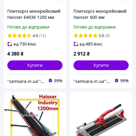
Плиткоріз монорейковий
Плиткоріз монорейковий
Haisser 64036 1200 мм
Haisser 600 мм
Ручний верстат для
Професійний ручний
Готово до відправки
Готово до відправки
різання плитки Верстат
плиткоріз Ручний
для кахельної плитки
плиткоріз по
4.9
(12)
5.0
(8)
керамограніту
730
485
від
₴
/міс
від
₴
/міс
4 380
₴
2 912
₴
Купити
Купити
99%
99%
"samsara.in.ua": Інтернет-магазин інструментів, садової та побутової техніки
"samsara.in.ua": Інтернет-магазин інструментів, садової та побутової техніки