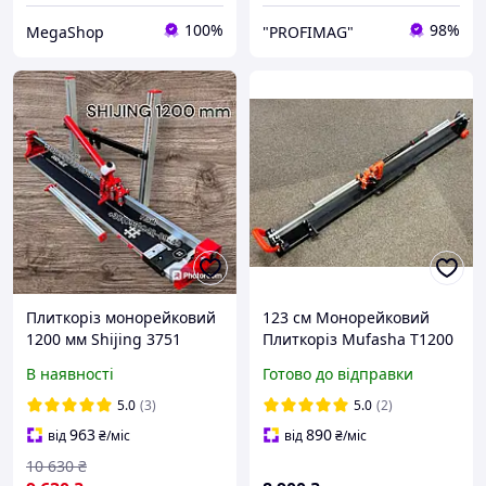
100%
98%
MegaShop
"PROFIMAG"
Плиткоріз монорейковий
123 см Монорейковий
1200 мм Shijing 3751
Плиткоріз Mufasha T1200
Шиджинг плиткоріз
| Ідеальний різ, Плавний
В наявності
Готово до відправки
професійний на
хід, Бічні упори + Лазер (з
підшипниках
Фіксацією каретки)
5.0
(3)
5.0
(2)
963
890
від
₴
/міс
від
₴
/міс
10 630
₴