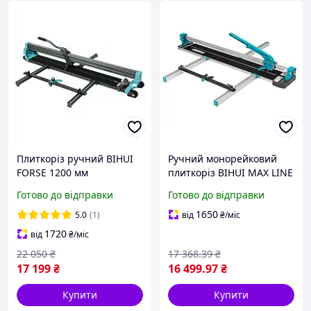
Плиткоріз ручний BIHUI
Ручний монорейковий
FORSE 1200 мм
плиткоріз BIHUI MAX LINE
монорейковий,
1600 мм (червоний лазер)
Готово до відправки
Готово до відправки
посилений, геркулес.
1650
5.0
(1)
від
₴
/міс
1720
від
₴
/міс
22 050
₴
17 368
.39
₴
17 199
₴
16 499
.97
₴
Купити
Купити