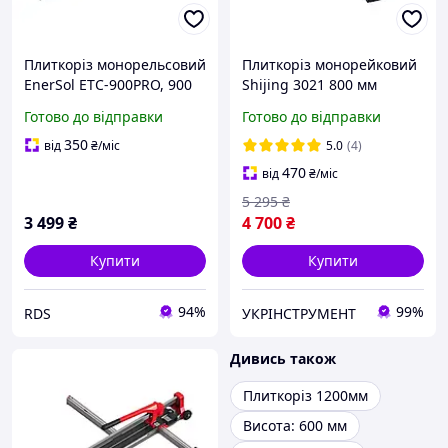
Плиткоріз монорельсовий
Плиткоріз монорейковий
EnerSol ETC-900PRO, 900
Shijing 3021 800 мм
мм на підшипниках,
Готово до відправки
Готово до відправки
Товщина до 16 мм (ETC-
900PRO)
350
від
₴
/міс
5.0
(4)
470
від
₴
/міс
5 295
₴
3 499
₴
4 700
₴
Купити
Купити
94%
99%
RDS
УКРІНСТРУМЕНТ
Дивись також
Плиткоріз 1200мм
Висота: 600 мм