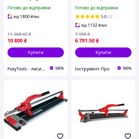
NOVQO 3751
Готово до відправки
Готово до відправки
монорельсовий 1200мм
1800
від
₴
/міс
5.0
(1)
1132
від
₴
/міс
11 368
.42
₴
7 990
₴
10 800
₴
6 791
.50
₴
Купити
Купити
98%
98%
FoxyTools - лисичка без інструменту не лишить!
Інструмент-Про