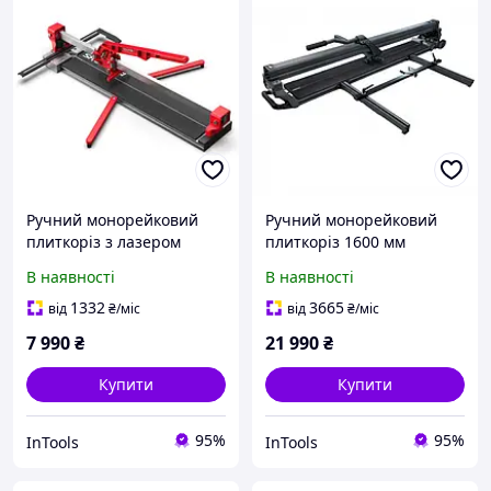
Ручний монорейковий
Ручний монорейковий
плиткоріз з лазером
плиткоріз 1600 мм
(1200мм) Shijing E302-
NOVQO ExpertLine
В наявності
В наявності
1200 Професійний
Плиткоріз ручний
плиткоріз роликовий
роликовий з лазерним
1332
3665
від
₴
/міс
від
₴
/міс
покажчиком
7 990
₴
21 990
₴
Купити
Купити
95%
95%
InTools
InTools