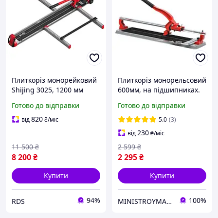
Плиткоріз монорейковий
Плиткоріз монорельсовий
Shijing 3025, 1200 мм
600мм, на підшипниках.
(3025-1200)
INTERTOOL HT-0382
Готово до відправки
Готово до відправки
820
від
₴
/міс
5.0
(3)
230
від
₴
/міс
11 500
₴
2 599
₴
8 200
₴
2 295
₴
Купити
Купити
94%
100%
RDS
MINISTROYMARKET