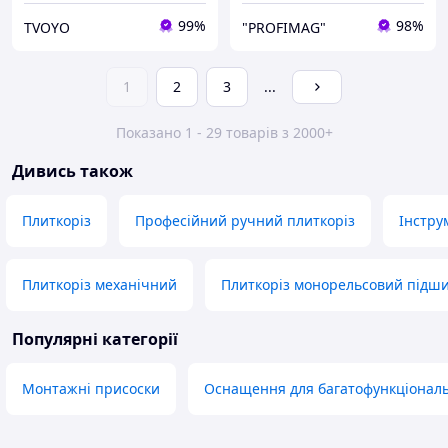
99%
98%
TVOYO
"PROFIMAG"
1
2
3
...
Показано 1 - 29 товарів з 2000+
Дивись також
Плиткоріз
Професійний ручний плиткоріз
Інстру
Плиткоріз механічний
Плиткоріз монорельсовий підш
Популярні категорії
Монтажні присоски
Оснащення для багатофункціонал