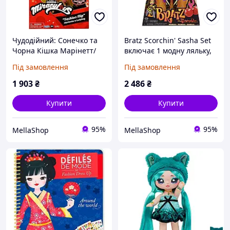
Чудодійний: Сонечко та
Bratz Scorchin' Sasha Set
Чорна Кішка Марінетт/
включає 1 модну ляльку,
Сонечко в змінному
вбрання та аксесуари.
Під замовлення
Під замовлення
модному вбранні з
Лялька Натхненний
блискітками, лялька
Стилем Мотоцикла
1 903
₴
2 486
₴
50375
Іграшка для Дівчат
Купити
Купити
95%
95%
MellaShop
MellaShop