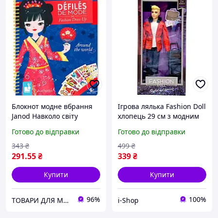
Блокнот модне вбрання
Ігрова лялька Fashion Doll
Janod Навколо світу
хлопець 29 см з модним
J07833
вбранням та додатковими
Готово до відправки
Готово до відправки
аксесуарами MIC для
дівчаток
343
₴
499
₴
291
.55
₴
339
₴
Купити
Купити
96%
100%
ТОВАРИ ДЛЯ МАМ ТА ДІТЕЙ
i-Shop