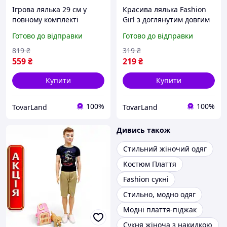
Ігрова лялька 29 см у
Красива лялька Fashion
повному комплекті
Girl з доглянутим довгим
модного сучасного
волоссям у модному
Готово до відправки
Готово до відправки
вбрання для дівчаток
картатому вбранні для
подарунок на свято
юних принцес
819
₴
319
₴
559
₴
219
₴
Купити
Купити
100%
100%
TovarLand
TovarLand
Дивись також
Стильний жіночий одяг
Костюм Плаття
Fashion сукні
Стильно, модно одяг
Модні плаття-піджак
Сукня жіноча з накидкою