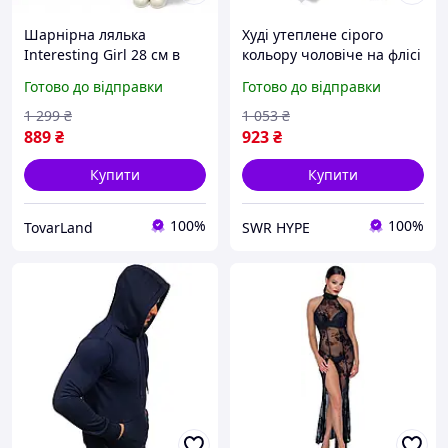
Шарнірна лялька
Худі утеплене сірого
Interesting Girl 28 см в
кольору чоловіче на флісі
окулярах і модному
хлопцю Спортивна Кофта
Готово до відправки
Готово до відправки
вбранні з аксесуарами
з капюшоном зимова
Модна тепла якісна
1 299
₴
1 053
₴
одежа хлопчику
889
₴
923
₴
Купити
Купити
100%
100%
TovarLand
SWR HYPE