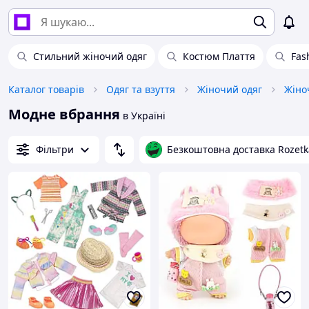
Стильний жіночий одяг
Костюм Плаття
Fas
Каталог товарів
Одяг та взуття
Жіночий одяг
Жіноч
Модне вбрання
в Україні
Фільтри
Безкоштовна доставка Rozetk