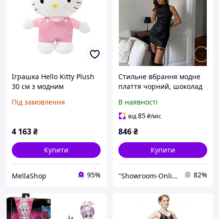
Іграшка Hello Kitty Plush
Стильне вбрання модне
30 см з модним
плаття чорний, шоколад
вбранням, рожевою
44 46 48
Під замовлення
В наявності
атласною сукнею і
бантом, для дітей від 3
85
від
₴
/міс
років - цінні ігри
4 163
₴
846
₴
Купити
Купити
95%
82%
MellaShop
"Showroom-Online": Тисячі образів — один клік!