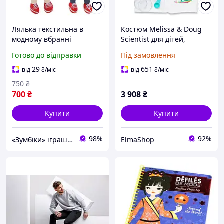
Лялька текстильна в
Костюм Melissa & Doug
модному вбранні
Scientist для дітей,
подарунок для дівчинки
рольові іграшки, модне
Готово до відправки
Під замовлення
вбрання для дітей і
малюків, дитячий
29
651
від
₴
/міс
від
₴
/міс
костюм, одяг для дівчат
750
₴
або
700
₴
3 908
₴
Купити
Купити
98%
92%
«Зумбіки» іграшки для дітей
ElmaShop