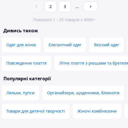
1
2
3
...
Показано 1 - 29 товарів з 4000+
Дивись також
Одяг для жінок
Елегантний одяг
Якісний одяг
Повсякденне плаття
Літнє плаття з рюшами та бретел
Популярні категорії
Ляльки, пупси
Органайзери, щоденники, блокноти
Товари для дитячої творчості
Жіночі комбінезони