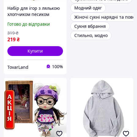
Модний одяг
Набір для ігор з лялькою
хлопчиком песиком
Жіночі сукні нарядні та повс
аксесуарами та
Готово до відправки
Сукня вбрання
переноскою у модному
вбранні
319
₴
Стильно, модно
219
₴
Купити
100%
TovarLand