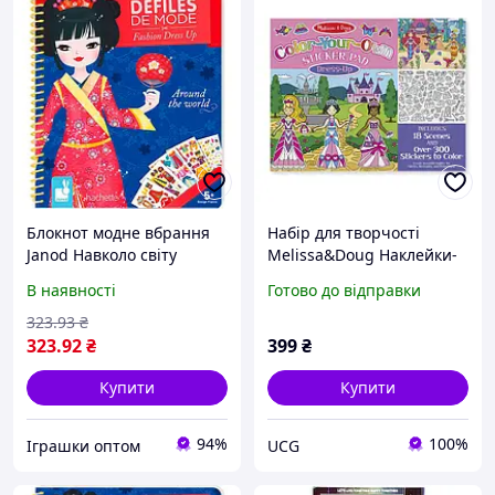
Блокнот модне вбрання
Набір для творчості
Janod Навколо світу
Melissa&Doug Наклейки-
J07833
розмальовки Модні
В наявності
Готово до відправки
наряди (MD9469) (код
95657)
323
.93
₴
323
.92
₴
399
₴
Купити
Купити
94%
100%
Іграшки оптом
UCG