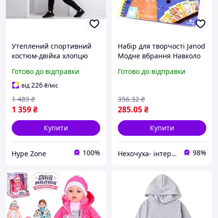
Утеплений спортивний
Набір для творчості Janod
костюм-двійка хлопцю
Модне вбрання Навколо
зимовий світло-сірий
світу J07833 розмальовка
Готово до відправки
Готово до відправки
чоловічий Світшот та
з наклейками для
теплі чорні штани фліс
дівчаток
226
від
₴
/міс
Модний костюм Одежа
1 489
₴
356
.32
₴
1 359
₴
285
.05
₴
Купити
Купити
100%
98%
Hype Zone
Нехочуха- інтернет магазин іграшок