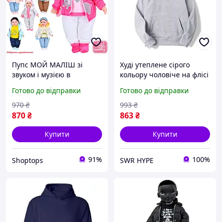
Пупс МОЙ МАЛІШ зі
Худі утеплене сірого
звуком і музією в
кольору чоловіче на флісі
СТИЛЬНИХ костюмах
хлопцю Спортивна Кофта
Готово до відправки
Готово до відправки
з капюшоном зимова
Модна тепла якісна
970
₴
993
₴
одежа хлопчику
870
₴
863
₴
Купити
Купити
91%
100%
Shoptops
SWR HYPE