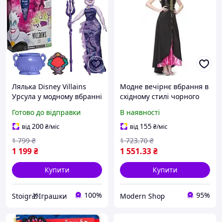
Лялька Disney Villains
Модне вечірнє вбрання в
Урсула у модному вбранні
східному стилі чорного
зі знімним одягом,
кольору- - MDR
Готово до відправки
В наявності
аксесуарами
200
155
від
₴
/міс
від
₴
/міс
1 799
₴
1 723
.70
₴
1 199
₴
1 551
.33
₴
Купити
Купити
100%
95%
Stoigr🎁Іграшки
Modern Shop