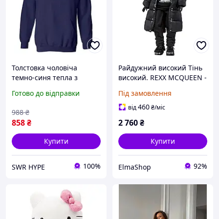
Толстовка чоловіча
Райдужний високий Тінь
темно-синя тепла з
високий. REXX MCQUEEN -
начісом осінь-зима Кофта
Модна лялька в чорному
Готово до відправки
Під замовлення
з капюшоном Модна
з модним вбранням і
чоловіча одежа хлопцеві
більш ніж 10 барвистими
460
від
₴
/міс
988
₴
ігровими
858
₴
2 760
₴
Купити
Купити
100%
92%
SWR HYPE
ElmaShop