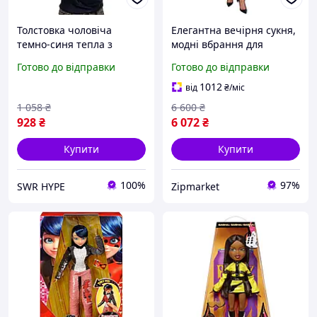
Толстовка чоловіча
Елегантна вечірня сукня,
темно-синя тепла з
модні вбрання для
начісом осінь-зима Кофта
особливого випадку,
Готово до відправки
Готово до відправки
з капюшоном Модна
шикарні сукні для жінок
чоловіча одежа хлопцеві
1012
від
₴
/міс
1 058
₴
6 600
₴
928
₴
6 072
₴
Купити
Купити
100%
97%
SWR HYPE
Zipmarket