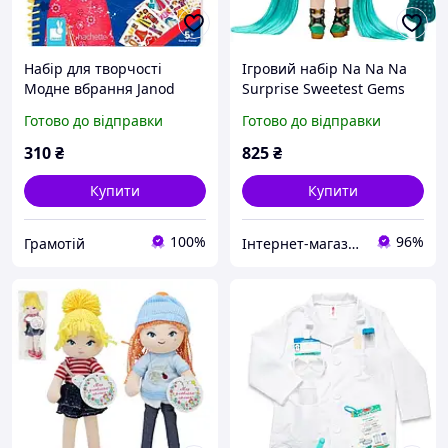
Набір для творчості
Ігровий набір Na Na Na
Модне вбрання Janod
Surprise Sweetest Gems
Навколо світу
JEmery Moss Смарагдова
Готово до відправки
Готово до відправки
мрія у модному вбранні
(582526)
310
₴
825
₴
Купити
Купити
100%
96%
Грамотій
Інтернет-магазин ''Pegas''