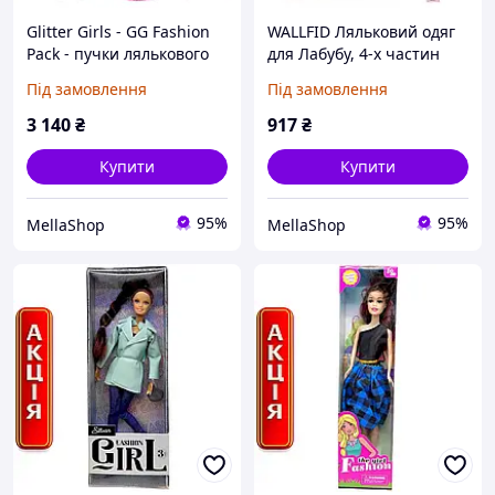
Glitter Girls - GG Fashion
WALLFID Ляльковий одяг
Pack - пучки лялькового
для Лабубу, 4-х частин
вбрання розміром 36 см -
лялькового вбрання набір
Під замовлення
Під замовлення
3 модні вбрання - одяг та
17 см, модний вбрання з
аксесуари - веселка,
капелюхом, топ, штани та
3 140
₴
917
₴
котячі
аксесуари,
Купити
Купити
95%
95%
MellaShop
MellaShop