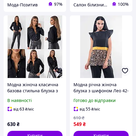
97%
100%
Мода-Позитив
Салон білизни "Спокуса"
Модна жіноча класична
Модна річна жіноча
базова стильна блузка з
блузка з шифоном Лео 42-
кишенями 42-44 46-48 50-
44 розміри чорна
В наявності
Готово до відправки
52 54-56
63
55
від
₴
/міс
від
₴
/міс
610
₴
630
₴
549
₴
Купити
Купити