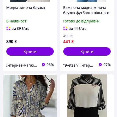
Модна жіноча блузка
Бажаюча модна жіноча
блузка-футболка вільного
кроя з широкими
В наявності
Готово до відправки
рукавами "Moment"
89
44
від
₴
/міс
від
₴
/міс
490
₴
890
₴
441
₴
Купити
Купити
96%
97%
Інтернет-магазин одягу та взуття Bebest-Style
"9-etazh" інтернет-магазин жіночого одягу та аксесуарів