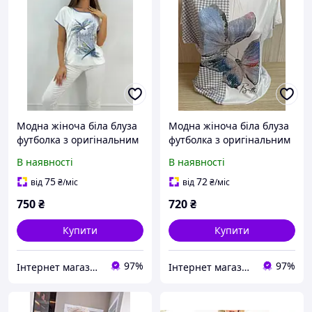
Модна жіноча біла блуза
Модна жіноча біла блуза
футболка з оригінальним
футболка з оригінальним
принтом Стрекози,
принтом Метелики,
В наявності
В наявності
короткий рукав
короткий рукав
75
72
від
₴
/міс
від
₴
/міс
750
₴
720
₴
Купити
Купити
97%
97%
Інтернет магазин Zheneva
Інтернет магазин Zheneva