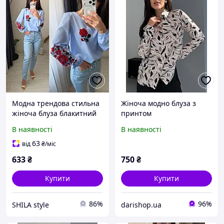
Модна трендова стильна
Жіноча модно блуза з
жіноча блуза блакитний
принтом
білий бежевий 42-44 46-
В наявності
В наявності
48 50-52
63
від
₴
/міс
633
₴
750
₴
Купити
Купити
86%
96%
SHILA style
darishop.ua