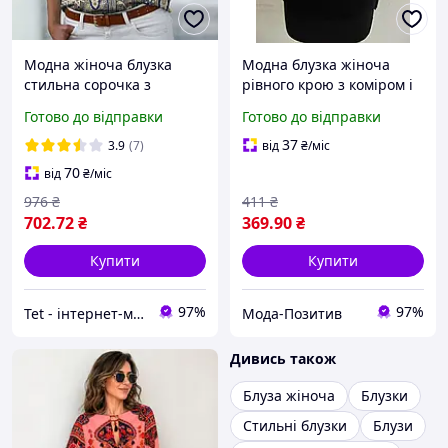
Модна жіноча блузка
Модна блузка жіноча
стильна сорочка з
рівного крою з коміром і
принтом пейслі
брошкою з тонкого софта
Готово до відправки
Готово до відправки
37
3.9
(7)
від
₴
/міс
70
від
₴
/міс
976
₴
411
₴
702
.72
₴
369
.90
₴
Купити
Купити
97%
97%
Tet - інтернет-магазин товарів для дому
Мода-Позитив
Дивись також
Блуза жіноча
Блузки
Стильні блузки
Блузи