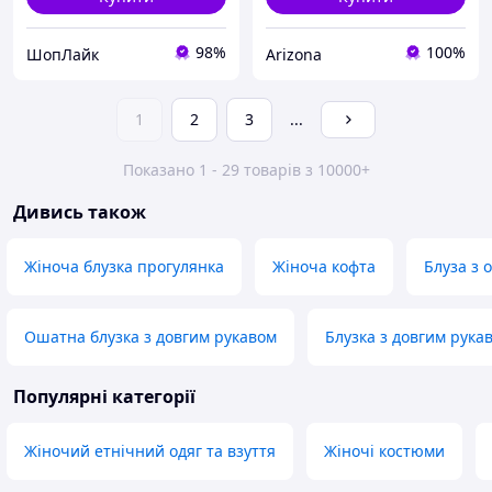
98%
100%
ШопЛайк
Arizona
1
2
3
...
Показано 1 - 29 товарів з 10000+
Дивись також
Жіноча блузка прогулянка
Жіноча кофта
Блуза з 
Ошатна блузка з довгим рукавом
Блузка з довгим рука
Популярні категорії
Жіночий етнічний одяг та взуття
Жіночі костюми