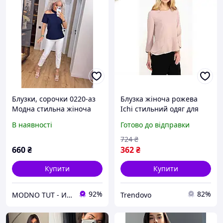
Блузки, сорочки 0220-аз
Блузка жіноча рожева
Модна стильна жіноча
Ichi стильний одяг для
блузка асиметричного
повсякденного носіння
В наявності
Готово до відправки
крою
модний топ для жінок
724
₴
660
₴
362
₴
Купити
Купити
92%
82%
MODNO TUT - Интернет магазин женской одежды, товаров для детей
Trendovo