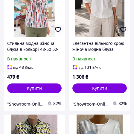
Стильна модна жіноча
Елегантна вільного крою
блуза в кольорі 48-50 52-
жіноча модна блуза
54 56-58 60-62
білого кольору 42-46
В наявності
В наявності
48
131
від
₴
/міс
від
₴
/міс
479
₴
1 306
₴
Купити
Купити
82%
82%
"Showroom-Online": Тисячі образів — один клік!
"Showroom-Online": Тисячі образів — один клік!