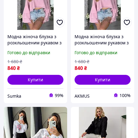
Модна жіноча блузка з
Модна жіноча блузка з
розкльошеним рукавом з
розкльошеним рукавом з
воланами креп шифон,
воланами креп шифон,
Готово до відправки
Готово до відправки
красива легка літня
красива легка літня
блузка святкова оверсайз
блузка святкова оверсайз
1 680
₴
1 680
₴
на кожен день
на кожен день
840
₴
840
₴
Купити
Купити
99%
100%
Sumka
AKMUS