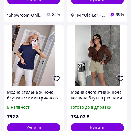
82%
99%
"Showroom-Online": Тисячі образів — один клік!
💎TM "Ola-La" - якісний одяг від виробника 💎
Модна стильна жіноча
Модна елегантна жіноча
блузка ассимметричного
весняна блуза з рюшами
крою "Азіза"-розмір: з 44
з тенселю, колір шоколад,
В наявності
Готово до відправки
до 56
розмір 42-46 likes-224707
792
₴
734
.02
₴
Купити
Купити