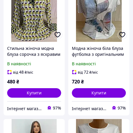
Стильна жіноча модна
Модна жіноча біла блуза
блуза сорочка з яскравим
футболка з оригінальним
принтом із довгим
принтом Метелики,
В наявності
В наявності
рукавом і краваткою
короткий рукав
48
72
від
₴
/міс
від
₴
/міс
480
₴
720
₴
Купити
Купити
97%
97%
Інтернет магазин Zheneva
Інтернет магазин Zheneva