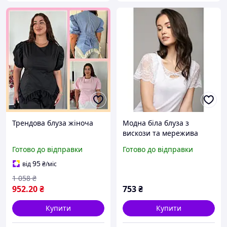
Трендова блуза жіноча
Модна біла блуза з
вискози та мережива
розмір Л violana selena-
Готово до відправки
Готово до відправки
віолана
95
від
₴
/міс
1 058
₴
952
.20
₴
753
₴
Купити
Купити