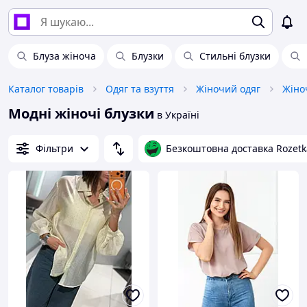
Блуза жіноча
Блузки
Стильні блузки
Каталог товарів
Одяг та взуття
Жіночий одяг
Жіноч
Модні жіночі блузки
в Україні
Фільтри
Безкоштовна доставка Rozetk