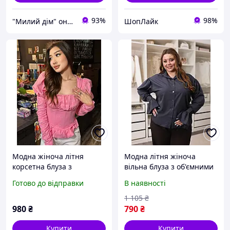
93%
98%
"Милий дім" онлайн магазин
ШопЛайк
Модна жіноча літня
Модна літня жіноча
корсетна блуза з
вільна блуза з об'ємними
бавовняного попліну
рукавами воланами
Готово до відправки
В наявності
рожевого кольору 46-48
likes-570405
1 105
₴
980
₴
790
₴
Купити
Купити