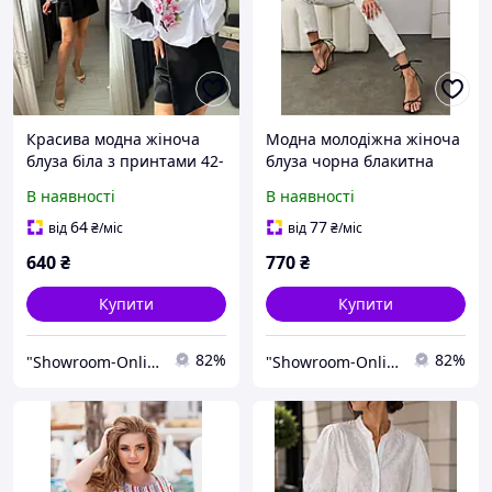
Красива модна жіноча
Модна молодіжна жіноча
блуза біла з принтами 42-
блуза чорна блакитна
44; 46-48; 50-52
рожева 42-44 46-48
В наявності
В наявності
64
77
від
₴
/міс
від
₴
/міс
640
₴
770
₴
Купити
Купити
82%
82%
"Showroom-Online": Тисячі образів — один клік!
"Showroom-Online": Тисячі образів — один клік!