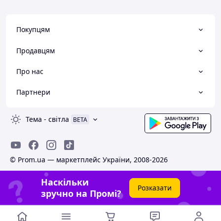
Покупцям
Продавцям
Про нас
Партнери
Тема
-
світла
BETA
© Prom.ua — маркетплейс України, 2008-2026
Наскільки
Розказати
зручно на Промі?