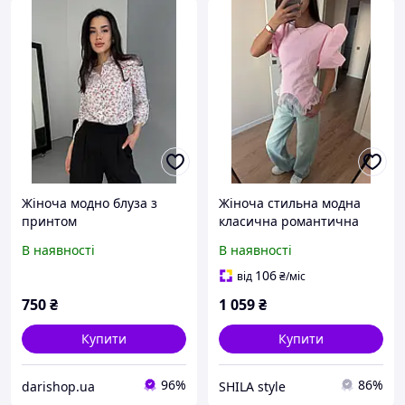
Жіноча модно блуза з
Жіноча стильна модна
принтом
класична романтична
блузка чорний білий
В наявності
В наявності
рожевий блакитний 42-44
46-48
106
від
₴
/міс
750
₴
1 059
₴
Купити
Купити
96%
86%
darishop.ua
SHILA style