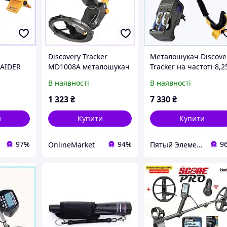
Discovery Tracker
Металошукач Discove
RAIDER
MD1008A металошукач
Tracker на частоті 8,2
а 6.5
з частотою 55,2 кГц,
кГц для дрібних
В наявності
В наявності
5
M2573E974
об'єктів, 1801KT769
1 323
₴
7 330
₴
и
Купити
Купити
97%
94%
9
OnlineMarket
Пятый Элемент - всё, что вам нужно