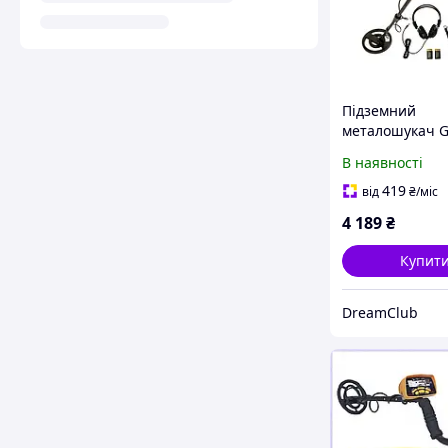
Підземний
металошукач G
POINTERT з
В наявності
водонепроник
котушкою часто
419
від
₴
/міс
кГц 2 режими 
4 189
₴
чорний колір
Купит
DreamClub