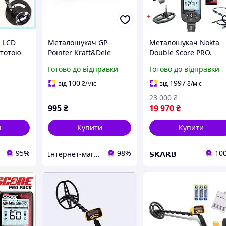
 LCD
Металошукач GP-
Металошукач Nokta
стотою
Pointer Kraft&Dele
Double Score PRO.
жу,
KD10404
Друга котушка на виб
Готово до відправки
Готово до відправки
+ бездротові
навушники Bluetooth
100
1997
від
₴
/міс
від
₴
/міс
Безкшотовна доставк
23 000
₴
995
₴
19 970
₴
и
Купити
Купити
95%
98%
10
Інтернет-магазин "YBOX" - насолоджуйся тим, що купуєш
𝗦𝗞𝗔𝗥𝗕