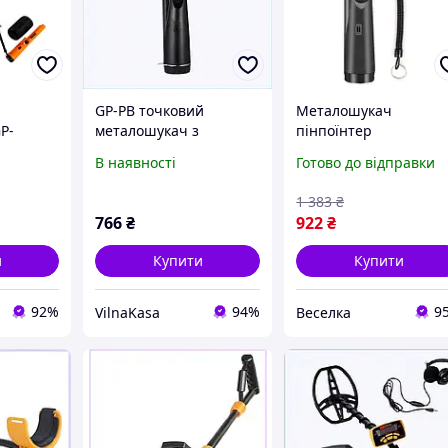
GP-PB точковий
Металошукач
P-
металошукач з
пінпоїнтер
робочою частотою 12
портативний для
В наявності
Готово до відправки
ною
кГц P84044C6B3
пошуку металів із
та 6 2
високою чутливістю
1 383
₴
роботи
IP66 FLAME
766
₴
922
₴
и
Купити
Купити
92%
94%
9
VilnaKasa
Веселка