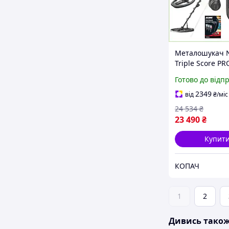
Металошукач 
Triple Score PR
Професійний
Готово до відп
підводний
металодетекто
2349
від
₴
/міс
офіційна гаран
24 534
₴
23 490
₴
Купит
КОПАЧ
1
2
Дивись тако