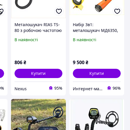
Металошукач RIAS TS-
Набір 3в1:
80 з робочою частотою
металошукач МД6350,
ір
25 кГц, 86663K1B6M
ручний пінпоінтер та
В наявності
В наявності
саперна лопатка
.
1H6E99714
а
806
₴
9 500
₴
Купити
Купити
0%
95%
96%
Nexus
Интернет-магазин TVOЁ