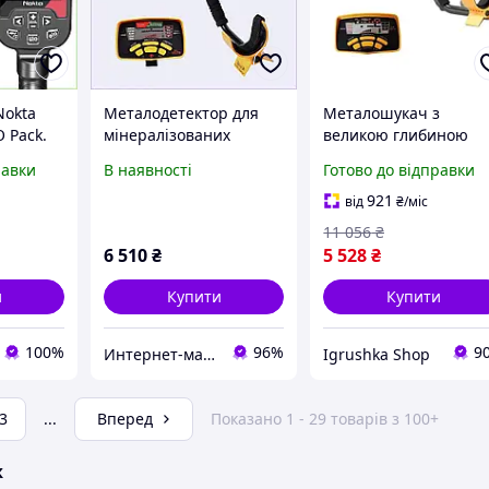
Nokta
Металодетектор для
Металошукач з
O Pack.
мінералізованих
великою глибиною
ґрунтів Discovery
виявлення,
равки
В наявності
Готово до відправки
MD6350 169EX86E51
Металошукач для
р,
школи, Глибинні
921
від
₴
/міс
тія!
металошукачі, RYH
11 056
₴
6 510
₴
5 528
₴
и
Купити
Купити
100%
96%
9
Интернет-магазин TVOЁ
Igrushka Shop
3
...
Вперед
Показано 1 - 29 товарів з 100+
ж