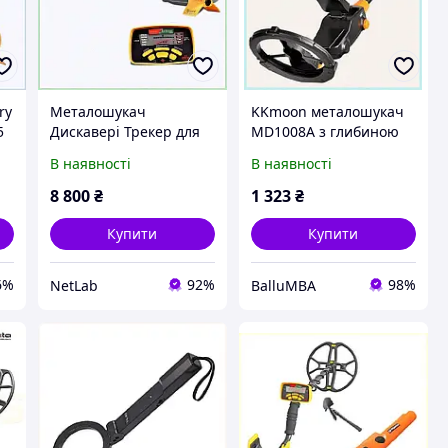
ry
Металошукач
KKmoon металошукач
5
Дискавері Трекер для
MD1008A з глибиною
кольорових металів
виявлення до 100 см
В наявності
В наявності
частота 8.25 кГц
2K573H974
2683B14P9H
8 800
₴
1 323
₴
Купити
Купити
6%
92%
98%
NetLab
BalluMBA