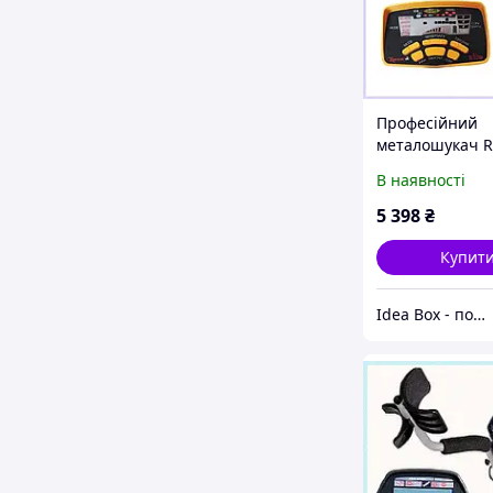
Професійний
металошукач 
MD-6250 частот
В наявності
кГц, A108X3K67
5 398
₴
Купит
Idea Box - подарки для всей семьи