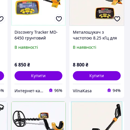
Discovery Tracker MD-
Металошукач з
6450 грунтовий
частотою 8.25 кГц для
металошукач частотою
дрібного срібла та
В наявності
В наявності
10 кГц 272T8747H
золота, K26831AH49
6 850
₴
8 800
₴
Купити
Купити
5%
96%
94%
Интернет-кат​алог ск​​ид​​​ок "TRIVIA"
VilnaKasa