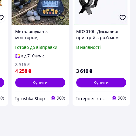
Металошукач з
MD3010II Дискавері
монітором,
пристрій з роз'ємом
Металошукач
для навушників
Готово до відправки
В наявності
підводний,
18758MKP26
Металошукачі для
710
від
₴
/міс
золота, Металошукач
8 516
₴
скарбошукач, RYH
4 258
₴
3 610
₴
Купити
Купити
0%
90%
90%
Igrushka Shop
Інтернет-каталог знижок Техно ECO