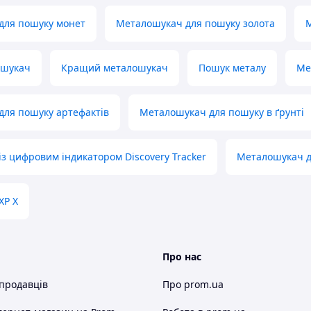
для пошуку монет
Металошукач для пошуку золота
ошукач
Кращий металошукач
Пошук металу
Ме
для пошуку артефактів
Металошукач для пошуку в ґрунті
з цифровим індикатором Discovery Tracker
Металошукач д
XP X
Про нас
 продавців
Про prom.ua