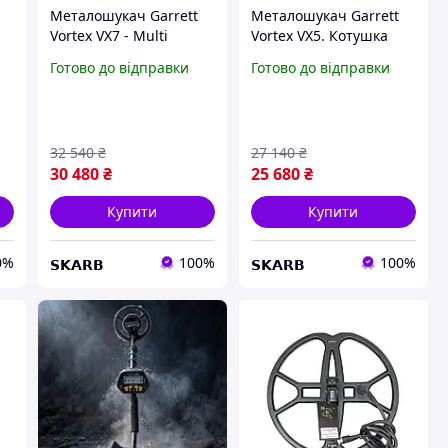
Металошукач Garrett
Металошукач Garrett
Vortex VX7 - Multi
Vortex VX5. Котушка
на
частота. IP68. Офіційна
8.5x11 Raider- Multi
Готово до відправки
Готово до відправки
гарантія!
частота. IP68. Офіційна
гарантія!
32 540
₴
27 140
₴
30 480
₴
25 680
₴
Купити
Купити
0%
100%
100%
𝗦𝗞𝗔𝗥𝗕
𝗦𝗞𝗔𝗥𝗕