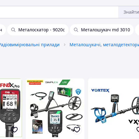
Знайти
ч
Металоскатор - 9020c
Металошукач md 3010
Радіовимірювальні прилади
Металошукачі, металодетектор