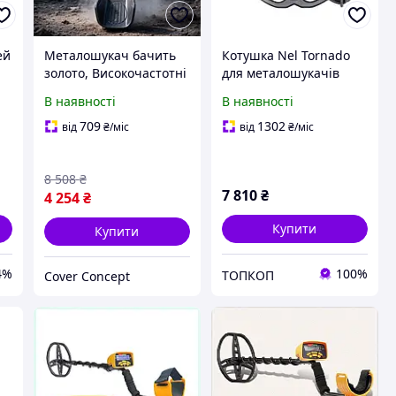
ей
Металошукач бачить
Котушка Nel Tornado
золото, Високочастотні
для металошукачів
металошукачі,
Minelab X-Terra
В наявності
В наявності
Підводний
305/505/705 Три
металошукач для
частоти 3/7,5/18,75 кГц
709
1302
від
₴
/міс
від
₴
/міс
золота, Металошукач
частоти, FRC
8 508
₴
7 810
₴
4 254
₴
Купити
Купити
4%
100%
ТОПКОП
Cover Concept