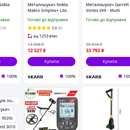
Nokta
Металошукач Nokta
Металошукач Garrett
Makro Simplex+ Lite.
Vortex VX9 - Multi
Частота 15 кГц.
частота. IP68. Офіцій
равки
Готово до відправки
Готово до відправки
т IP68.
Водонепроникний
гарантія!
стота 15
металодетектор Нокта
(10)
5.0
(6)
гарантія
Лайт. Безкоштовна
1253
від
₴
/міс
доставка
13 208
₴
35 816
₴
12 527
₴
33 792
₴
и
Купити
Купити
100%
100%
10
𝗦𝗞𝗔𝗥𝗕
𝗦𝗞𝗔𝗥𝗕
Металошукач для початківців
шукач
 9020c
md 3010