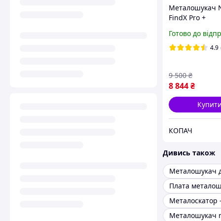
Металошукач 
FindX Pro +
Максимальний
Готово до відп
комплект. Захис
Акумулятор. Ча
4.9
кГц. Офіційна 
2 роки
9 500
₴
8 844
₴
Купит
КОПАЧ
Дивись також
Плата метало
Металоскатор -
Металошукач 