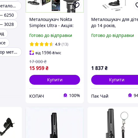
Професійний металошукач
— 6250
Металошукач Nokta
Металошукач для діт
— 3028
Simplex Ultra - Акція:
до 14 років,
друга котушка в
високочутливий із
мд
Готово до відправки
Готово до відправки
подарунок! Частота 15
частотою 55.2 кГц
ace
кГц. Гарантія 3 роки!
KKMOON MD1008
4.9
(13)
Безкоштовна доставка
Радіоконструктор металошукач
1596
від
₴
/міс
17 000
₴
15 959
₴
1 837
₴
Купити
Купити
100%
9
КОПАЧ
Пак Чай