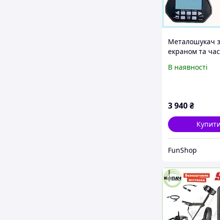
Металошукач з
екраном та ча
6.5 кГц для пля
В наявності
1M9H21X054
3 940
₴
Купит
FunShop