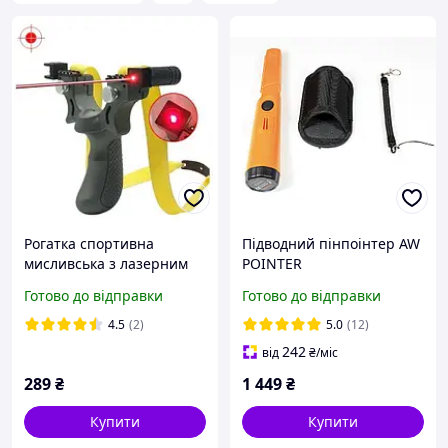
Рогатка спортивна
Підводний пінпоінтер AW
мисливська з лазерним
POINTER
прицілом SYQT
Готово до відправки
Готово до відправки
4.5
(2)
5.0
(12)
242
від
₴
/міс
289
₴
1 449
₴
Купити
Купити