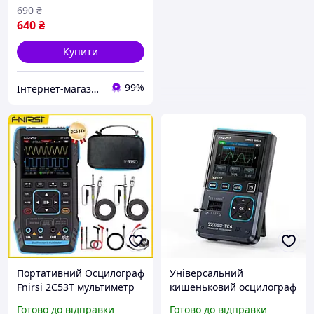
690
₴
640
₴
Купити
99%
Інтернет-магазин Смарт Хаус
Портативний Осцилограф
Універсальний
Fnirsi 2C53T мультиметр
кишеньковий осцилограф
генератор Сигналів
FNIRSI DSO-TC4 ручний
Готово до відправки
Готово до відправки