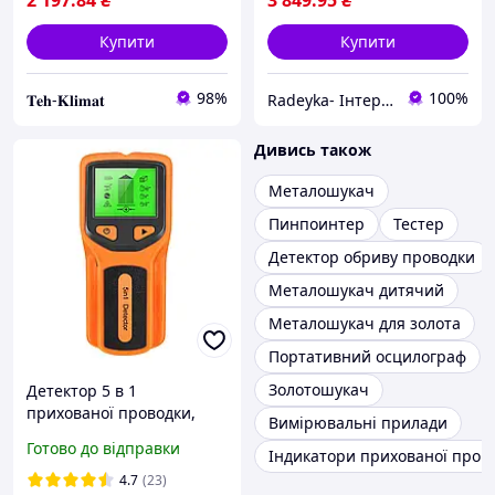
2 197
.84
₴
3 849
.95
₴
Купити
Купити
98%
100%
𝐓𝐞𝐡-𝐊𝐥𝐢𝐦𝐚𝐭
Radeyka- Інтернет магазин рацій та аксесуарів
Дивись також
Металошукач
Пинпоинтер
Тестер
Детектор обриву проводки
Металошукач дитячий
Металошукач для золота
Портативний осцилограф
Золотошукач
Детектор 5 в 1
прихованої проводки,
Вимірювальні прилади
металу та дерева HW430
Готово до відправки
Індикатори прихованої пров
4.7
(23)