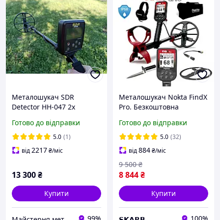
Металошукач SDR
Металошукач Nokta FindX
Detector HH-047 2х
Pro. Безкоштовна
частотний
доставка! Захист IP68.
Готово до відправки
Готово до відправки
Акумулятор. + Подарунки!
Офіційна гарантія 2 роки
5.0
(1)
5.0
(32)
2217
884
від
₴
/міс
від
₴
/міс
9 500
₴
13 300
₴
8 844
₴
Купити
Купити
99%
100%
Майстерня металошукачів Миколи Полюховича (KonanP)
𝗦𝗞𝗔𝗥𝗕