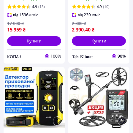
подарунок! Частота 15
кГц. Гарантія 3 роки!
4.9
(13)
4.9
(10)
Безкоштовна доставка
1596
239
від
₴
/міс
від
₴
/міс
17 000
₴
2 880
₴
15 959
₴
2 390
.40
₴
Купити
Купити
100%
98%
КОПАЧ
𝐓𝐞𝐡-𝐊𝐥𝐢𝐦𝐚𝐭