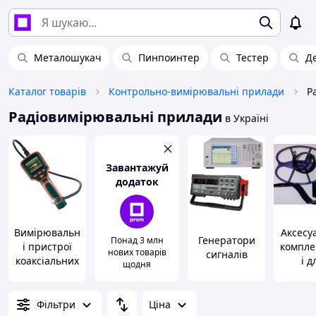
Металошукач
Пинпоинтер
Тестер
Д
Каталог товарів
Контрольно-вимірювальні прилади
Р
Радіовимірювальні прилади
в Україні
Завантажуй
додаток
Вимірювальн
Аксесу
Генератори
Понад 3 млн
і пристрої
компле
нових товарів
сигналів
коаксіальних
і д
щодня
і
радіов
хвилеводних
юч
трактів
прист
Фільтри
Ціна