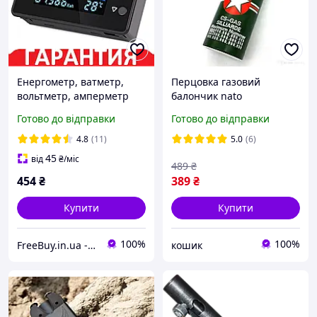
Енергометр, ватметр,
Перцовка газовий
вольтметр, амперметр
балончик nato
Keweisi KWS-AC301 AC 50-
Готово до відправки
Готово до відправки
300V 20А з частотоміром
4.8
(11)
5.0
(6)
45
від
₴
/міс
489
₴
454
₴
389
₴
Купити
Купити
100%
100%
FreeBuy.in.ua - Інтернет-магазин
кошик