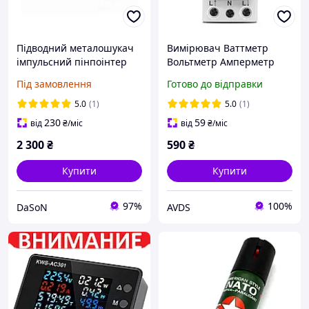
Підводний металошукач
Вимірювач Ваттметр
імпульсний пінпоінтер
Вольтметр Амперметр
SHRXY Hunter
цифровий TOMZN TOVA-
Під замовлення
Готово до відправки
водонепроникний
100C
металодетектор Чорний
5.0
(1)
5.0
(1)
230
59
від
₴
/міс
від
₴
/міс
2 300
₴
590
₴
Купити
Купити
97%
100%
DaSoN
AVDS