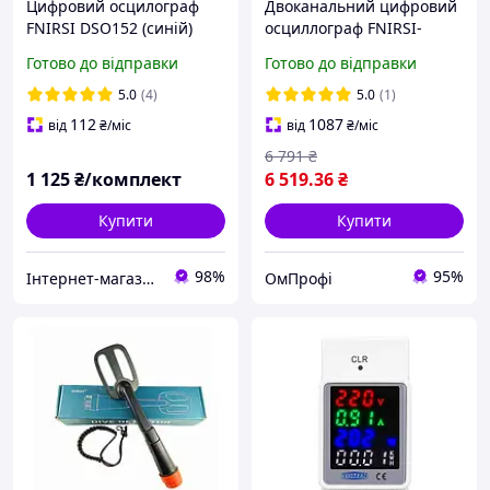
Цифровий осцилограф
Двоканальний цифровий
FNIRSI DSO152 (синій)
осциллограф FNIRSI-
1014D універсальний
Готово до відправки
Готово до відправки
осцилограф із функцією
генератора сигналів
5.0
(4)
5.0
(1)
112
1087
від
₴
/міс
від
₴
/міс
6 791
₴
1 125
₴/комплект
6 519
.36
₴
Купити
Купити
98%
95%
Інтернет-магазин "SHRAK"
ОмПрофі