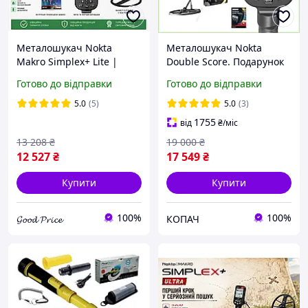
Металошукач Nokta
Металошукач Nokta
Makro Simplex+ Lite |
Double Score. Подарунок
гарантія 3 роки |
котушка SC35!
Готово до відправки
Готово до відправки
безкоштовна доставка
Мультичастотний. IP68.
Офіційна гарантія 3 роки.
5.0
(5)
5.0
(3)
Безкоштовна доставка
1755
від
₴
/міс
13 208
₴
19 000
₴
12 527
₴
17 549
₴
Купити
Купити
100%
100%
𝓖𝓸𝓸𝓭 𝓟𝓻𝓲𝓬𝓮
КОПАЧ