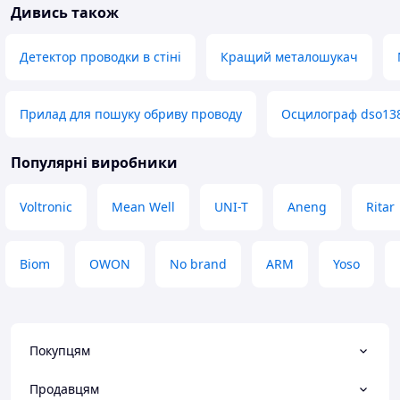
Переваги
Дивись також
Працює відмінно
Недоліки
Детектор проводки в стіні
Кращий металошукач
Поки не виявив
Прилад для пошуку обриву проводу
Осцилограф dso13
Популярні виробники
Voltronic
Mean Well
UNI-T
Aneng
Ritar
Biom
OWON
No brand
ARM
Yoso
Покупцям
Продавцям