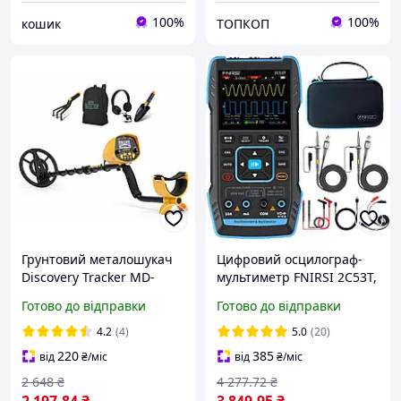
100%
100%
кошик
ТОПКОП
Грунтовий металошукач
Цифровий осцилограф-
Discovery Tracker MD-
мультиметр FNIRSI 2C53T,
9020C з дискримінацією
смуга пропускання 50
Готово до відправки
Готово до відправки
гарантія 36 Місяців
МГц + генератор
сигналів.
4.2
(4)
5.0
(20)
220
385
від
₴
/міс
від
₴
/міс
2 648
₴
4 277
.72
₴