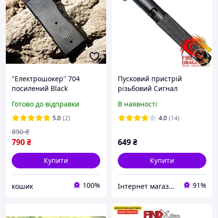
"Електрошокер'' 704
Пусковий пристрій
посилений Black
різьбовий Сигнал
Мисливця (металевий).
Готово до відправки
В наявності
Сигнальна ракета.
5.0
(2)
4.0
(14)
890
₴
790
₴
649
₴
Купити
Купити
100%
91%
кошик
Інтернет магазин піротехніки "Вогняний Дракон" САМИЙ ШВИДКИЙ МАГАЗИН ПІРОТЕХНІКИ В КИЄВІ І УКРАЇНІ