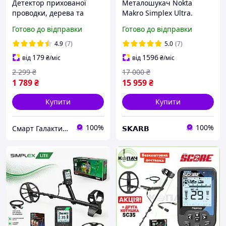
Детектор прихованої
Металошукач Nokta
проводки, дерева та
Makro Simplex Ultra.
металу FNIRSI WD-02
Акція: Друга котушка SX35
Готово до відправки
Готово до відправки
в подарунок! Захист IP68.
Металодетектор Нокта
4.9
(7)
5.0
(7)
Ультра
179
1596
від
₴
/міс
від
₴
/міс
2 299
₴
17 000
₴
1 789
₴
15 959
₴
Купити
Купити
100%
100%
Смарт Галактика
𝗦𝗞𝗔𝗥𝗕