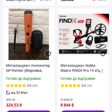
Металошукач пінпоінтер
Металошукач Nokta
GP Pointer (Морківка,
Makro FINDX Pro 15 кГц |
цілевказівник) +
безкоштовна доставка |
Готово до відправки
Готово до відправки
прозорий чохол
офіційна гарантія 2 роки
5.0
(94)
5.0
(28)
32
від
₴
/міс
391
₴
9 500
₴
324
.53
₴
8 844
₴