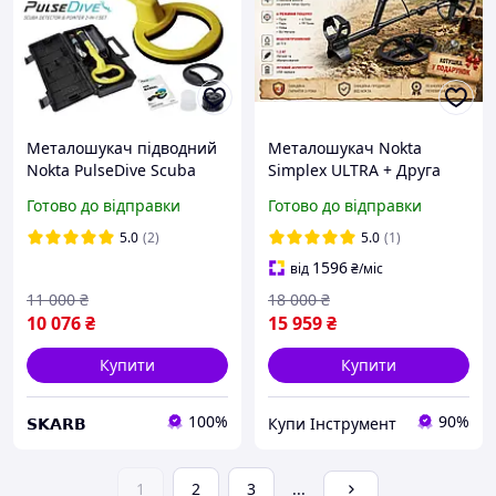
Металошукач підводний
Металошукач Nokta
Nokta PulseDive Scuba
Simplex ULTRA + Друга
Detector & Pointer (2-в-1) +
котушка в подарунок! Для
Готово до відправки
Готово до відправки
Кейс. Цілевказівник та
пошуку монет та золота
підводний детектор
Нокта Ультра
5.0
(2)
5.0
(1)
1596
від
₴
/міс
11 000
₴
18 000
₴
10 076
₴
15 959
₴
Купити
Купити
100%
90%
𝗦𝗞𝗔𝗥𝗕
Купи Інструмент
1
2
3
...