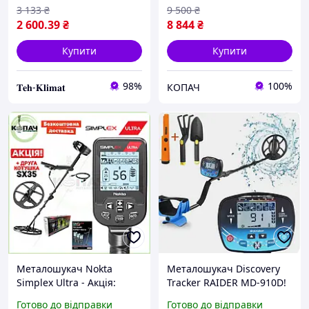
3 133
₴
9 500
₴
2 600
.39
₴
8 844
₴
Купити
Купити
98%
100%
𝐓𝐞𝐡-𝐊𝐥𝐢𝐦𝐚𝐭
КОПАЧ
Металошукач Nokta
Металошукач Discovery
Simplex Ultra - Акція:
Tracker RAIDER MD-910D!
друга котушка в
Гарантія 36 місяців!
Готово до відправки
Готово до відправки