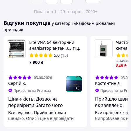
Показано 1 - 29 товарів з 7000+
Відгуки покупців
у категорії «Радіовимірювальні
прилади»
Lite VNA 64 векторний
Частот
аналізатор антен ,63 гГц,
сигнал
Nano VNA,АЧХ,КСВ
діапазо
5.0
(15)
2.4 ГГц
1 349
₴
7 900
₴
GOOIT 
848
₴
03.08.2026
03.08
Сергій К.
Костянтин Л.
+
3
Придбано на Prom.ua
Придбано на Pro
Ціна-якість. Дозволяє
Прийшло швидк
перевірити багато чого
як заявлено.
Все чудово . Прийшов товар
Все працює як за
швидко. Опис і ціна відповідати
Випробував як на
заявлено. Рекомендую
так і на додатков
сигналізації.