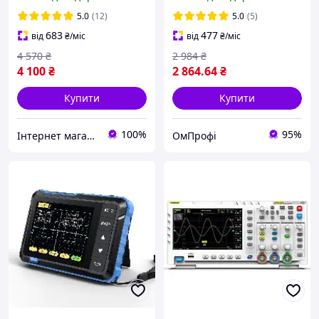
прилад із тестером
електронних компонентів
5.0
(12)
5.0
(5)
683
477
від
₴
/міс
від
₴
/міс
4 570
₴
2 984
₴
4 100
₴
2 864
.64
₴
Купити
Купити
100%
95%
Інтернет магазин Goverla Store
ОмПрофі