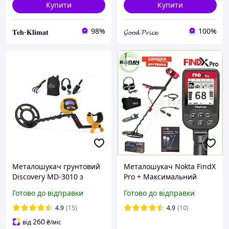
Купити
Купити
98%
100%
𝐓𝐞𝐡-𝐊𝐥𝐢𝐦𝐚𝐭
𝓖𝓸𝓸𝓭 𝓟𝓻𝓲𝓬𝓮
Металошукач грунтовий
Металошукач Nokta FindX
Discovery MD-3010 з
Pro + Максимальний
дискримінацією
комплект. Захист IP68.
Готово до відправки
Готово до відправки
(покращена версія 2026
Акумулятор. Частота 15
року)
кГц. Офіційна гарантія 2
4.9
(15)
4.9
(10)
роки
260
від
₴
/міс