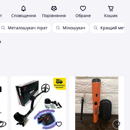
т
Сповіщення
Порівняння
Обране
Кошик
Металошукач пірат
Міношукач
Кращий мета
и