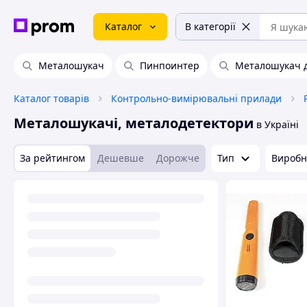
Каталог
В категорії
Металошукач
Пинпоинтер
Металошукач 
Каталог товарів
Контрольно-вимірювальні прилади
Металошукачі, металодетектори
в Україні
За рейтингом
Дешевше
Дорожче
Тип
Виробн