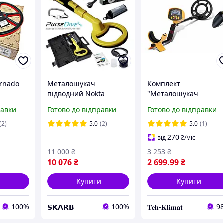
ornado
Металошукач
Комплект
підводний Nokta
"Металошукач
0i/350
PulseDive Scuba
Discovery Tracker MD-
равки
Готово до відправки
Готово до відправки
Detector & Pointer (2-
9020C + пластикова
в-1) + Кейс.
лопата" Покращена
(2)
5.0
(2)
5.0
(1)
Цілевказівник та
версія детектора 2026
270
від
₴
/міс
підводний детектор
котушкою 7,5 кГц
11 000
₴
3 253
₴
10 076
₴
2 699
.99
₴
и
Купити
Купити
100%
100%
9
𝗦𝗞𝗔𝗥𝗕
𝐓𝐞𝐡-𝐊𝐥𝐢𝐦𝐚𝐭