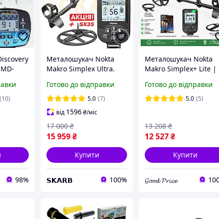
iscovery
Металошукач Nokta
Металошукач Nokta
 MD-
Makro Simplex Ultra.
Makro Simplex+ Lite |
 36
Акція: Друга котушка
гарантія 3 роки |
равки
Готово до відправки
Готово до відправки
SX35 в подарунок!
безкоштовна доставк
Захист IP68.
(10)
5.0
(7)
5.0
(5)
Металодетектор Нокта
1596
від
₴
/міс
Ультра
17 000
₴
13 208
₴
15 959
₴
12 527
₴
и
Купити
Купити
98%
100%
10
𝗦𝗞𝗔𝗥𝗕
𝓖𝓸𝓸𝓭 𝓟𝓻𝓲𝓬𝓮