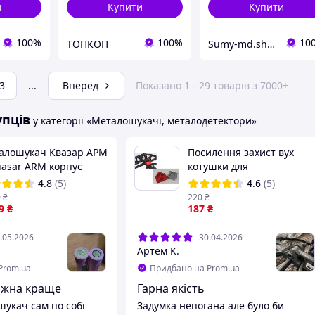
и
Купити
Купити
100%
100%
10
ТОПКОП
Sumy-md.shop
3
...
Вперед
Показано 1 - 29 товарів з 7000+
упців
у категорії «Металошукачі, металодетектори»
алошукач Квазар АРМ
Посилення захист вух
uasar ARM корпус
котушки для
943 з дискримінацією
металошукачів Equinox
4.8
(5)
4.6
(5)
бина 2м
800 600 EQX 11
0
₴
220
₴
9
₴
187
₴
.05.2026
30.04.2026
Артем К.
Prom.ua
Придбано на Prom.ua
ожна краще
Гарна якість
укач сам по собі
Задумка непогана але було би