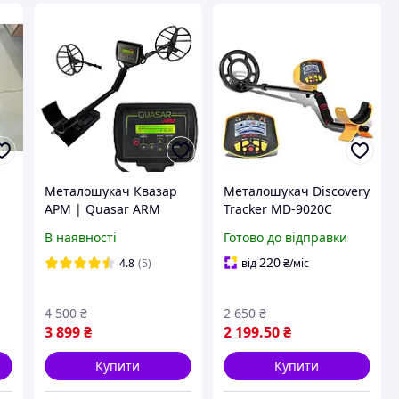
Металошукач Квазар
Металошукач Discovery
АРМ | Quasar ARM
Tracker MD-9020C
корпус PL2943 з
гарантія 36 Місяців!
В наявності
Готово до відправки
дискримінацією
глибина 2м
220
4.8
(5)
від
₴
/міс
4 500
₴
2 650
₴
3 899
₴
2 199
.50
₴
Купити
Купити