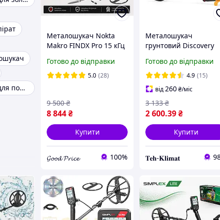
ірат
Металошукач Nokta
Металошукач
Makro FINDX Pro 15 кГц
грунтовий Discovery
| безкоштовна
MD-3010 з
ошукач
Готово до відправки
Готово до відправки
доставка | офіційна
дискримінацією
гарантія 2 роки
(покращена версія
5.0
(28)
4.9
(15)
2026 року)
Металошукач для початківців
260
від
₴
/міс
9 500
₴
3 133
₴
8 844
₴
2 600
.39
₴
Купити
Купити
100%
9
𝓖𝓸𝓸𝓭 𝓟𝓻𝓲𝓬𝓮
𝐓𝐞𝐡-𝐊𝐥𝐢𝐦𝐚𝐭