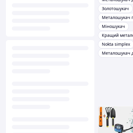
Золотошукач
Металошукач п
Міношукач
Кращий метал
Nokta simplex