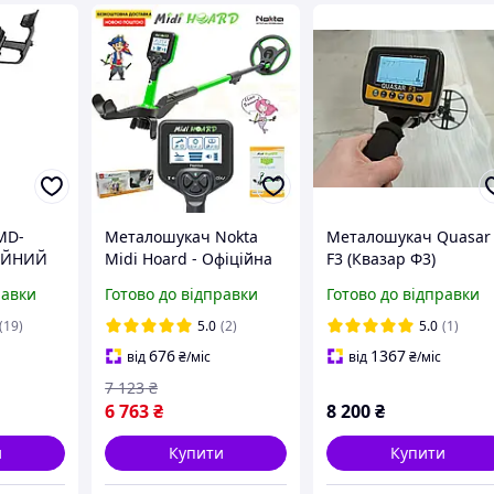
MD-
Металошукач Nokta
Металошукач Quasar
ІЙНИЙ
Midi Hoard - Офіційна
F3 (Квазар Ф3)
гарантія! Захист: IP68
равки
Готово до відправки
Готово до відправки
Дитячий
металодетектор
(19)
5.0
(2)
5.0
(1)
676
1367
від
₴
/міс
від
₴
/міс
7 123
₴
6 763
₴
8 200
₴
и
Купити
Купити