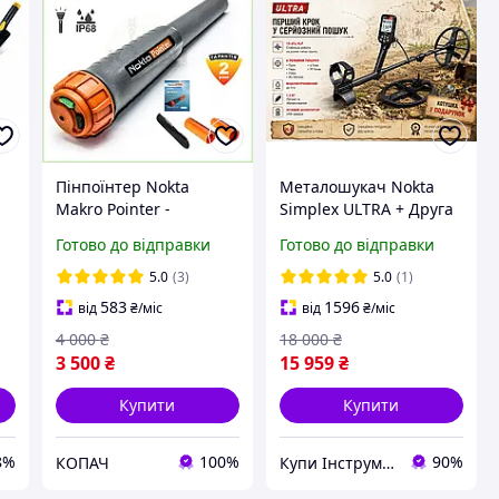
Пінпоїнтер Nokta
Металошукач Nokta
Makro Pointer -
Simplex ULTRA + Друга
Офіційна гарантія! 18
котушка в подарунок!
Готово до відправки
Готово до відправки
кГц. Захист - IP67.
Для пошуку монет та
Цілевказівник Nokta
золота Нокта Ультра
5.0
(3)
5.0
(1)
 з
ProPointer
583
1596
від
₴
/міс
від
₴
/міс
4 000
₴
18 000
₴
3 500
₴
15 959
₴
Купити
Купити
8%
100%
90%
КОПАЧ
Купи Інструмент