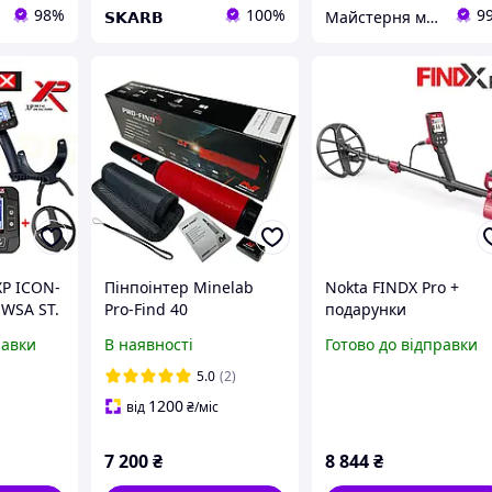
98%
100%
9
𝗦𝗞𝗔𝗥𝗕
Майстерня металошукачів Миколи Полюховича (KonanP)
P ICON-
Пінпоінтер Minelab
Nokta FINDX Pro +
 WSA ST.
Pro-Find 40
подарунки
.
равки
В наявності
Готово до відправки
оку.
ія!
5.0
(2)
оставка
1200
від
₴
/міс
7 200
₴
8 844
₴