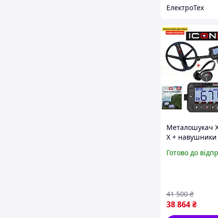
ЕлектроТех
Металошукач X
X + навушники
Технологія FMF
Готово до відп
Новинка 2026 р
Офіційна гаран
Безкоштовна д
41 500
₴
38 864
₴