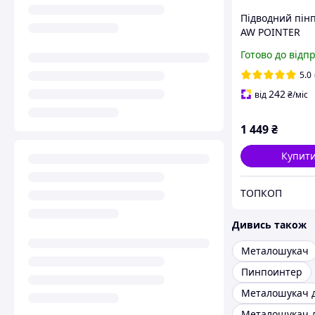
Підводний пін
AW POINTER
Готово до відп
5.0
242
від
₴
/міс
1 449
₴
Купит
ТОПКОП
Дивись також
Металошукач
Пинпоинтер
Металошукач 