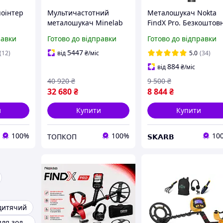
поінтер
Мультичастотний
Металошукач Nokta
металошукач Minelab
FindX Pro. Безкоштов
Equinox 700
доставка! Захист IP68
равки
Готово до відправки
Готово до відправки
Акумулятор. +
Подарунки! Офіційна
5447
(12)
від
₴
/міс
5.0
(34)
гарантія 2 роки
884
від
₴
/міс
40 920
₴
9 500
₴
32 680
₴
8 844
₴
и
Купити
Купити
100%
100%
10
ТОПКОП
𝗦𝗞𝗔𝗥𝗕
дитячий
Металошукач для золота