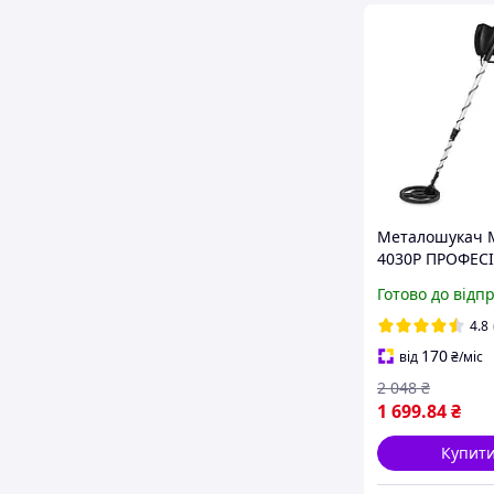
Металошукач 
4030P ПРОФЕС
2026 рік
Готово до відп
4.8
170
від
₴
/міс
2 048
₴
1 699
.84
₴
Купит