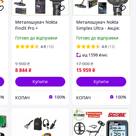
Металошукач Nokta
Металошукач Nokta
FindX Pro +
Simplex Ultra - Акція:
Максимальний
друга котушка в
Готово до відправки
Готово до відправки
комплект. Захист IP68.
подарунок! Частота 15
Акумулятор. Частота 15
кГц. Гарантія 3 роки!
4.9
(10)
4.9
(13)
кГц. Офіційна гарантія
Безкоштовна доставка
1596
від
₴
/міс
2 роки
9 500
₴
17 000
₴
8 844
₴
15 959
₴
Купити
Купити
8%
100%
100%
КОПАЧ
КОПАЧ