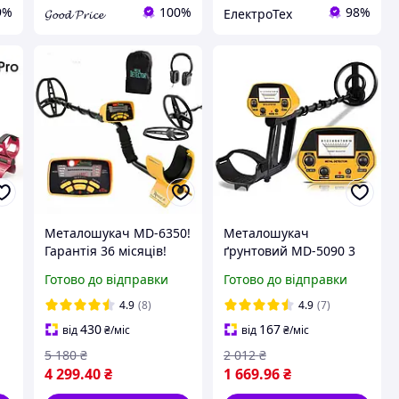
9%
100%
98%
𝓖𝓸𝓸𝓭 𝓟𝓻𝓲𝓬𝓮
ЕлектроТех
Металошукач MD-6350!
Металошукач
Гарантія 36 місяців!
ґрунтовий MD-5090 3
роки гарантії (2026)
Готово до відправки
Готово до відправки
4.9
(8)
4.9
(7)
430
167
від
₴
/міс
від
₴
/міс
5 180
₴
2 012
₴
4 299
.40
₴
1 669
.96
₴