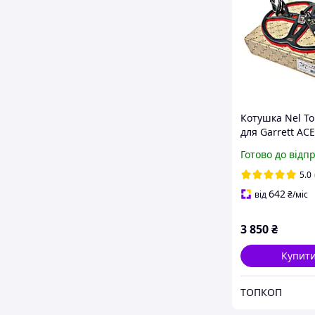
Котушка Nel T
для Garrett ACE
150/200i/250/30
Готово до відп
Euro/400i
5.0
642
від
₴
/міс
3 850
₴
Купит
ТОПКОП