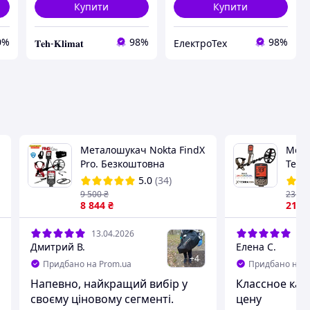
Купити
Купити
0%
98%
98%
𝐓𝐞𝐡-𝐊𝐥𝐢𝐦𝐚𝐭
ЕлектроТех
Металошукач Nokta FindX
Мета
Pro. Безкоштовна
Terra
доставка! Захист IP68.
Муль
5.0
(34)
Акумулятор. + Подарунки!
мета
9 500
₴
23 80
Офіційна гарантія 2 роки
8 844
₴
Офіц
21 6
Водо
13.04.2026
03.
Дмитрий В.
Елена С.
+
4
Придбано на Prom.ua
Придбано на P
Напевно, найкращий вибір у
Классное кач
своєму ціновому сегменті.
цену