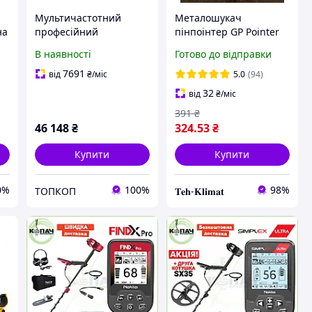
Мультичастотний
Металошукач
на
професійний
пінпоінтер GP Pointer
.
металошукач XP Deus2
(Морківка,
В наявності
Готово до відправки
22 FMF WS6 Lite
цілевказівник) +
прозорий чохол
7691
від
₴
/міс
5.0
(94)
32
від
₴
/міс
391
₴
46 148
₴
324
.53
₴
Купити
Купити
0%
100%
98%
ТОПКОП
𝐓𝐞𝐡-𝐊𝐥𝐢𝐦𝐚𝐭