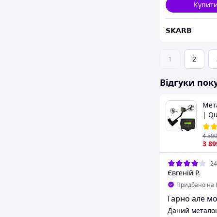
Купит
𝗦𝗞𝗔𝗥𝗕
1
2
Відгуки пок
Мет
| Q
PL2
гли
4 50
3 89
24
Євгеній Р.
Придбано на 
Гарно але м
Даний металош