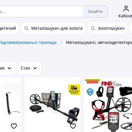
Знайти
Кабіне
дитячий
Металошукач для золота
Золотошукач
Радіовимірювальні прилади
Металошукачі, металодетектор
ик
Стан