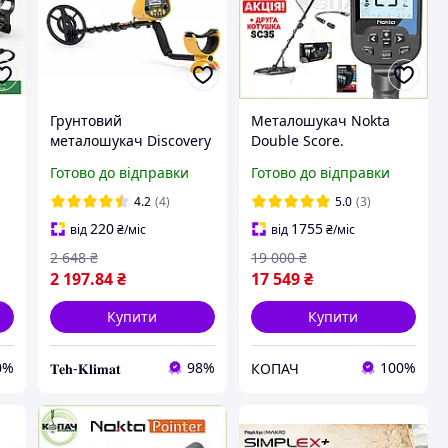
Грунтовий
Металошукач Nokta
металошукач Discovery
Double Score.
Tracker MD-9020C з
Подарунок котушка
Готово до відправки
Готово до відправки
а
дискримінацією
SC35!
гарантія 36 Місяців
Мультичастотний. IP68.
4.2
(4)
5.0
(3)
Офіційна гарантія 3
220
1755
від
₴
/міс
від
₴
/міс
роки. Безкоштовна
2 648
₴
19 000
₴
доставка
2 197
.84
₴
17 549
₴
Купити
Купити
0%
98%
100%
𝐓𝐞𝐡-𝐊𝐥𝐢𝐦𝐚𝐭
КОПАЧ