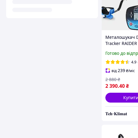
Металошукач D
Tracker RAIDER
910D! Гарантія
Готово до відп
місяців!
4.9
239
від
₴
/міс
2 880
₴
2 390
.40
₴
Купит
𝐓𝐞𝐡-𝐊𝐥𝐢𝐦𝐚𝐭