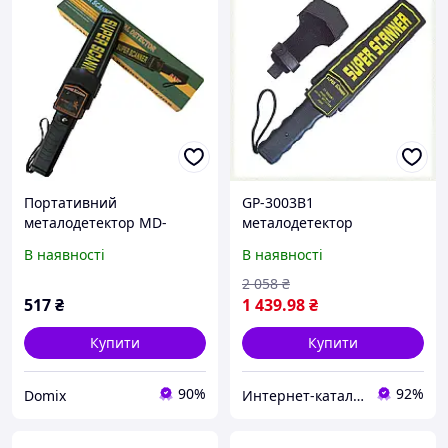
Портативний
GP-3003B1
металодетектор MD-
металодетектор
3003B1
доглядовий з індикатором
В наявності
В наявності
розряду батареї
672BCB6813
2 058
₴
517
₴
1 439
.98
₴
Купити
Купити
90%
92%
Domix
Интернет-каталог скидок "BAGSPACE.ua"