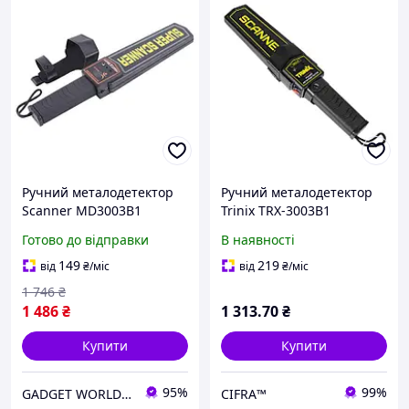
Ручний металодетектор
Ручний металодетектор
Scanner MD3003B1
Trinix TRX-3003B1
доглядовий металошукач
Готово до відправки
В наявності
149
219
від
₴
/міс
від
₴
/міс
1 746
₴
1 486
₴
1 313
.70
₴
Купити
Купити
95%
99%
GADGET WORLD - магазин гаджетів
CIFRA™