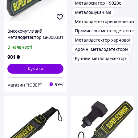
Металоскатор - 9020c
Металошукач мд
Металодетектори конвеєрні
Промислові металодетектори
Високочутливий
металодетектор GP3003B1
Металодетектор харчової
В наявності
Арочні металодетектори
901
₴
Ручний металодекектор
Купити
99%
магазин "ЮЗЕР"