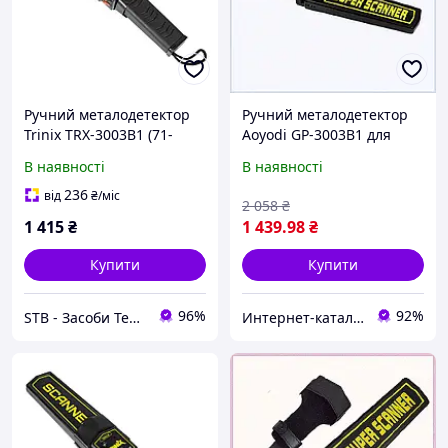
Ручний металодетектор
Ручний металодетектор
Trinix TRX-3003B1 (71-
Aoyodi GP-3003B1 для
00083)
служб безпеки, 666P3B666
В наявності
В наявності
236
від
₴
/міс
2 058
₴
1 415
₴
1 439
.98
₴
Купити
Купити
96%
92%
STB - Засоби Технічної Безпеки
Интернет-каталог скидок "BAGSPACE.ua"