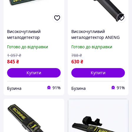
Високочутливий
Високочутливий
металодетектор
металодетектор ANENG
MD3003B1 компактний
MD3003B1 портативний
Готово до відправки
Готово до відправки
сканер металу buzyna
детектор металу buzyna
1 057
₴
788
₴
845
₴
630
₴
Купити
Купити
91%
91%
Бузина
Бузина