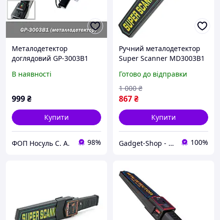
Металодетектор
Ручний металодетектор
доглядовий GP-3003B1
Super Scanner MD3003B1
(Також відомий під ТМ
доглядових металошукач
В наявності
Готово до відправки
Garrett.), пошук зброї
убезпечення контроль
1 000
₴
охр
999
₴
867
₴
Купити
Купити
98%
100%
ФОП Носуль С. А.
Gadget-Shop - інтернет магазин гаджетів та аксесуарів