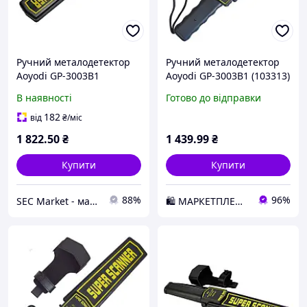
Ручний металодетектор
Ручний металодетектор
Aoyodi GP-3003B1
Aoyodi GP-3003B1 (103313)
D2-2026
В наявності
Готово до відправки
182
від
₴
/міс
1 822
.50
₴
1 439
.99
₴
Купити
Купити
88%
96%
SEC Market - магазин систем безпеки №1
🛍️ МАРКЕТПЛЕЙС DMD