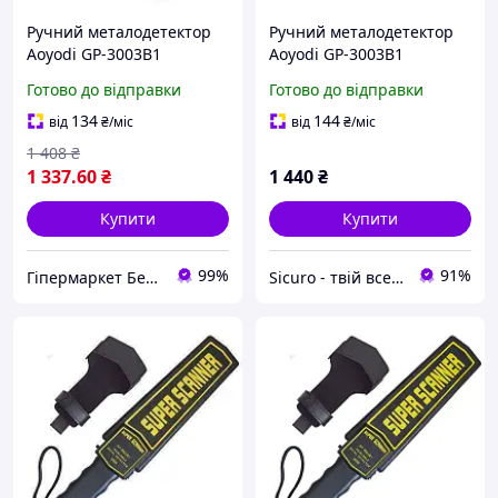
Ручний металодетектор
Ручний металодетектор
Aoyodi GP-3003B1
Aoyodi GP-3003B1
Готово до відправки
Готово до відправки
134
144
від
₴
/міс
від
₴
/міс
1 408
₴
1 337
.60
₴
1 440
₴
Купити
Купити
99%
91%
Гіпермаркет Безпеки Bezpeka-SHOP
Sicuro - твій всесвіт комфорту та безпеки