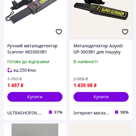
Ручний металодетектор
Металодетектор Aoyodi
Scanner MD3003B1
GP-3003B1 для пошуку
доглядовий металошукач
прихованої зброї
Готово до відправки
В наявності
66EX63666
250
від
₴
/міс
1 757
₴
2 058
₴
1 497
₴
1 439
.98
₴
Купити
Купити
97%
98%
ULTRASHOP.IN.UA 🛒 Інтернет-магазин трендових гаджетів
Інтернет-магазин NeonLemon