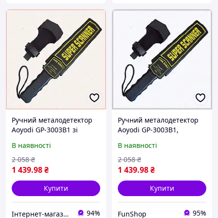
Ручний металодетектор
Ручний металодетектор
Aoyodi GP-3003B1 зі
Aoyodi GP-3003B1,
звуковим сигналом та
6E726813E
В наявності
В наявності
чохлом 6A7268A13C
2 058
₴
2 058
₴
1 439
.98
₴
1 439
.98
₴
Купити
Купити
94%
95%
Інтернет-магазин KievMarket
FunShop