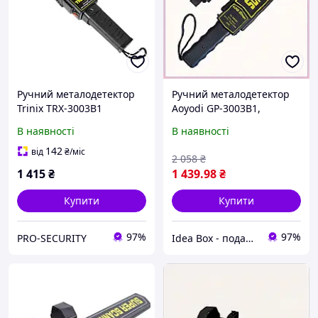
Ручний металодетектор
Ручний металодетектор
Trinix TRX-3003B1
Aoyodi GP-3003B1,
6X7268A13
В наявності
В наявності
142
від
₴
/міс
2 058
₴
1 415
₴
1 439
.98
₴
Купити
Купити
97%
97%
PRO-SECURITY
Idea Box - подарки для всей семьи