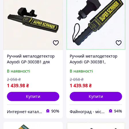
Ручний металодетектор
Ручний металодетектор
Aoyodi GP-3003B1 для
Aoyodi GP-3003B1,
охорони заходів
67268KC13
В наявності
В наявності
M6H663666
2 058
₴
2 058
₴
1 439
.98
₴
1 439
.98
₴
Купити
Купити
90%
94%
Интернет-кат​​алог ск​​ид​​ок Zakazov
Файноград - місто файних речей