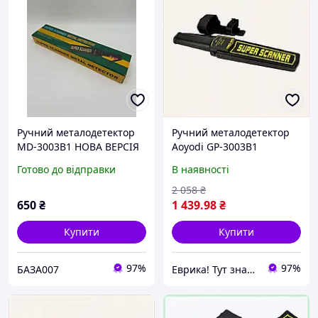
Ручний металодетектор
Ручний металодетектор
MD-3003B1 НОВА ВЕРСІЯ
Aoyodi GP-3003B1
T6T66B3666
Готово до відправки
В наявності
2 058
₴
650
₴
1 439
.98
₴
Купити
Купити
97%
97%
БАЗА007
Еврика! Тут знайдеться все!