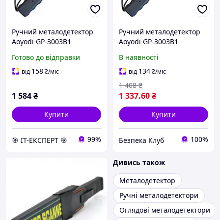
Ручний металодетектор
Ручний металодетектор
Aoyodi GP-3003B1
Aoyodi GP-3003B1
Готово до відправки
В наявності
158
134
від
₴
/міс
від
₴
/міс
1 408
₴
1 584
₴
1 337
.60
₴
Купити
Купити
99%
100%
🎯 ІТ-ЕКСПЕРТ 🎯
Безпека Клуб
Дивись також
Металодетектор
Ручні металодетектори
Оглядові металодетектори