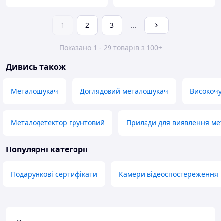
1
2
3
...
Показано 1 - 29 товарів з 100+
Дивись також
Металошукач
Доглядовий металошукач
Високочу
Металодетектор грунтовий
Прилади для виявлення ме
Популярні категорії
Подарункові сертифікати
Камери відеоспостереження