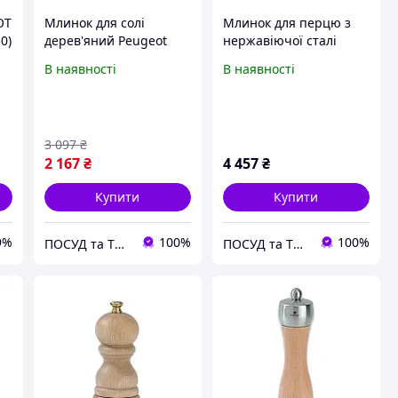
OT
Млинок для солі
Млинок для перцю з
0)
дерев'яний Peugeot
нержавіючої сталі
Tahiti 20 см 24253
Peugeot Paris Chef
В наявності
В наявності
U'Select 18 см 32470
3 097
₴
2 167
₴
4 457
₴
Купити
Купити
9%
100%
100%
ПОСУД та ТЕХНІКА для кухні та столовой
ПОСУД та ТЕХНІКА для кухні та столовой