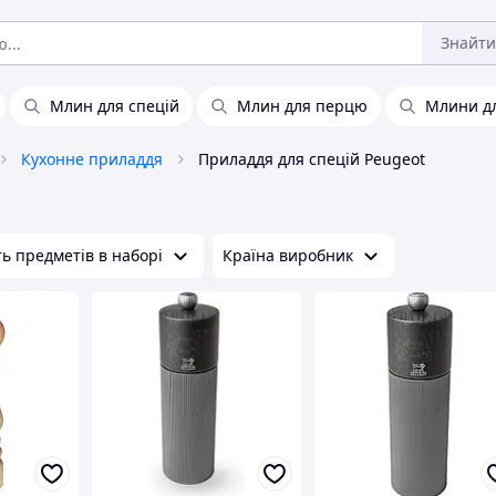
Знайти
Млин для спецій
Млин для перцю
Млини дл
Кухонне приладдя
Приладдя для спецій Peugeot
ть предметів в наборі
Країна виробник