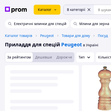
Каталог
В категорії
Електричні млинки для спецій
Млини для зерна
Каталог товарів
Peugeot
Товари для дому
Посуд
Приладдя для спецій
Peugeot
в Україні
За рейтингом
Дешевше
Дорожче
Тип
Кількіс