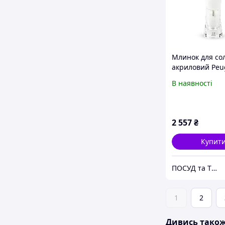
Млинок для сол
акриловий Peu
Molene 14 см 2
В наявності
2 557
₴
Купит
ПОСУД та ТЕХНІКА для кухні та столовой
1
2
Дивись тако