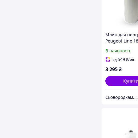
Млин для пер
Peugeot Line 1
Aluminium Fini
В наявності
(39905)
549
від
₴
/міс
3 295
₴
Купит
Сковородкам.НЕТ