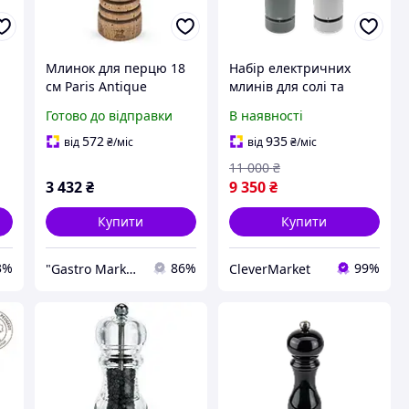
Млинок для перцю 18
Набір електричних
см Paris Antique
млинів для солі та
PEUGEOT
перцю Peugeot Line
Готово до відправки
В наявності
Carbon, висота 15 см,
сірий (2/4314800)
572
935
від
₴
/міс
від
₴
/міс
11 000
₴
3 432
₴
9 350
₴
Купити
Купити
3%
86%
99%
"Gastro Market" професійне обладнання для HoReCa
CleverMarket