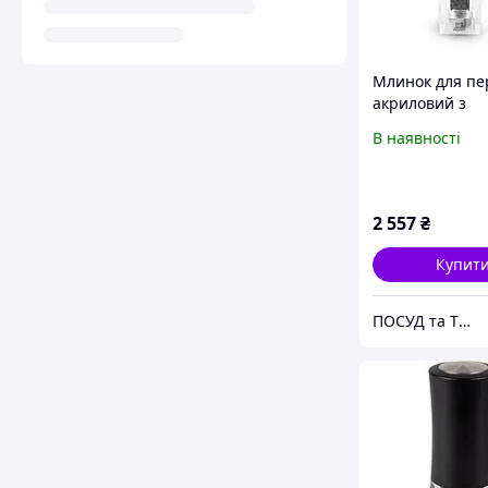
Млинок для п
акриловий з
сільничкою Pe
В наявності
Pontarlier 15 с
2 557
₴
Купит
ПОСУД та ТЕХНІКА для кухні та столовой