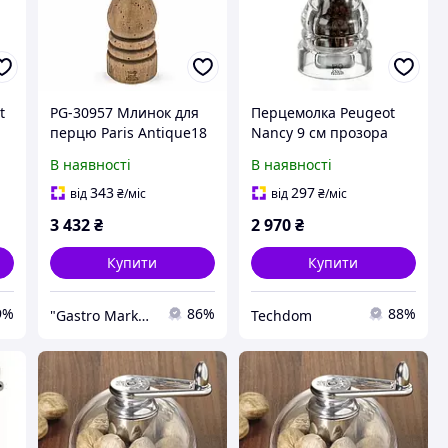
t
PG-30957 Млинок для
Перцемолка Peugeot
перцю Paris Antique18
Nancy 9 см прозора
cm PEUGEOT
механічна
В наявності
В наявності
343
297
від
₴
/міс
від
₴
/міс
3 432
₴
2 970
₴
Купити
Купити
9%
86%
88%
"Gastro Market" професійне обладнання для HoReCa
Techdom