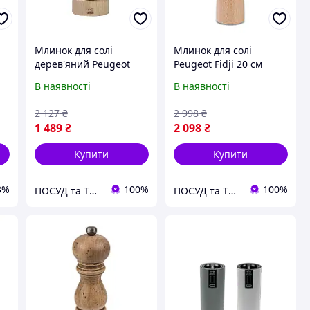
Млинок для солі
Млинок для солі
дерев'яний Peugeot
Peugeot Fidji 20 см
Paris 12 см
16456
В наявності
В наявності
0870412/SME
2 127
₴
2 998
₴
1 489
₴
2 098
₴
Купити
Купити
3%
100%
100%
ПОСУД та ТЕХНІКА для кухні та столовой
ПОСУД та ТЕХНІКА для кухні та столовой