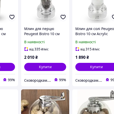
цю
Млин для перцю
Млин для солі Peugeo
8 см
Peugeot Bistro 10 см
Bistro 10 см Acrylic
sh
Acrylic (41687)
(41694)
В наявності
В наявності
335
315
від
₴
/міс
від
₴
/міс
2 010
₴
1 890
₴
и
Купити
Купити
99%
99%
9
Сковородкам.НЕТ
Сковородкам.НЕТ