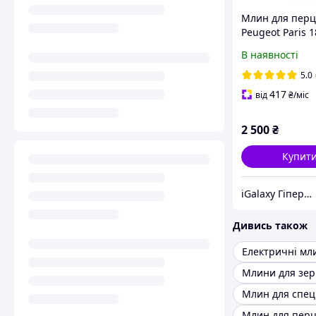
Млин для пер
Peugeot Paris 1
0870418
В наявності
5.0
417
від
₴
/міс
2 500
₴
Купит
iGalaxy Гіпермаркет подарунків
Дивись також
Млини для зер
Млин для спец
Млин для пер