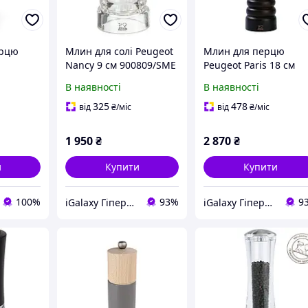
ерцю
Млин для солі Peugeot
Млин для перцю
Nancy 9 см 900809/SME
Peugeot Paris 18 см
ugeot
870422/1
В наявності
В наявності
м 860501
325
478
від
₴
/міс
від
₴
/міс
1 950
₴
2 870
₴
и
Купити
Купити
100%
93%
9
iGalaxy Гіпермаркет подарунків
iGalaxy Гіпермаркет подарунків