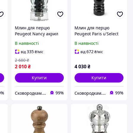
Млин для перцю
Млин для перцю
Peugeot Nancy акрил
Peugeot Paris u'Select
18 см (900818)
22 см Black lacquer
В наявності
В наявності
finish (23720)
335
672
від
₴
/міс
від
₴
/міс
2 680
₴
2 010
₴
4 030
₴
Купити
Купити
0%
99%
99%
Сковородкам.НЕТ
Сковородкам.НЕТ