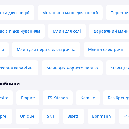
нки для спецій
Механічна млин для спецій
Перечни
ю з підсвічуванням
Млин для солі
Дерев'яний млин
ни
Млин для перцю електрична
Млини електричні
 жорна керамічні
Млин для чорного перцю
Млин для
иробники
stro
Empire
TS Kitchen
Kamille
Без бренд
pfel
Unique
SNT
Bisetti
Bohmann
Fr