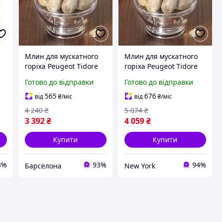
Млин для мускатного
Млин для мускатного
горіха Peugeot Tidore
горіха Peugeot Tidore
й
19501 9 см сріблястий
19501 9 см сріблястий
Готово до відправки
Готово до відправки
barca
newyork
565
676
від
₴
/міс
від
₴
/міс
4 240
₴
5 074
₴
3 392
₴
4 059
₴
Купити
Купити
3%
93%
94%
Барселона
New York