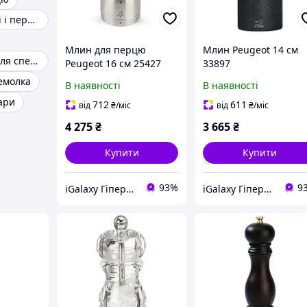
Млини для солі і перцю
Млин для перцю
Млин Peugeot 14 см
Ручні млинки для спецій
Peugeot 16 см 25427
33897
емолка
В наявності
В наявності
ари
712
611
від
₴
/міс
від
₴
/міс
4 275
₴
3 665
₴
Купити
Купити
93%
9
iGalaxy Гіпермаркет подарунків
iGalaxy Гіпермаркет подарунків