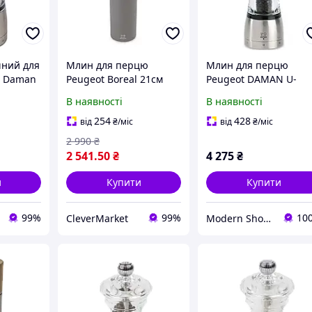
ний для
Млин для перцю
Млин для перцю
t Daman
Peugeot Boreal 21см
Peugeot DAMAN U-
43179)
44305
SELECT, 16 см, 25427
В наявності
В наявності
254
428
від
₴
/міс
від
₴
/міс
2 990
₴
2 541
.50
₴
4 275
₴
и
Купити
Купити
99%
99%
10
CleverMarket
Modern Shop - посуд, товари для дому та активного відпочинку