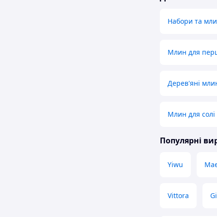
Набори та мли
Млин для перц
Дерев'яні мли
Млин для солі
Популярні в
Yiwu
Mae
Vittora
Gi