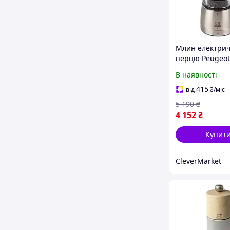
Млин електрич
перцю Peugeo
U'select 16 см (
В наявності
415
від
₴
/міс
5 190
₴
4 152
₴
Купит
CleverMarket