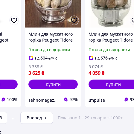
і
Млин для мускатного
Млин для мускатного
geot
горіха Peugeot Tidore
горіха Peugeot Tidore
9029
19501 9 см сріблястий
19501 9 см сріблясти
Готово до відправки
Готово до відправки
impulse
604
676
від
₴
/міс
від
₴
/міс
5 338
₴
5 074
₴
3 625
₴
4 059
₴
и
Купити
Купити
100%
97%
9
Tehnomagaz.com.ua - це передовий інтернет-магазин, спеціалізуючийся на продажу техніки
Impulse
3
...
Вперед
Показано 1 - 29 товарів з 1000+
ж