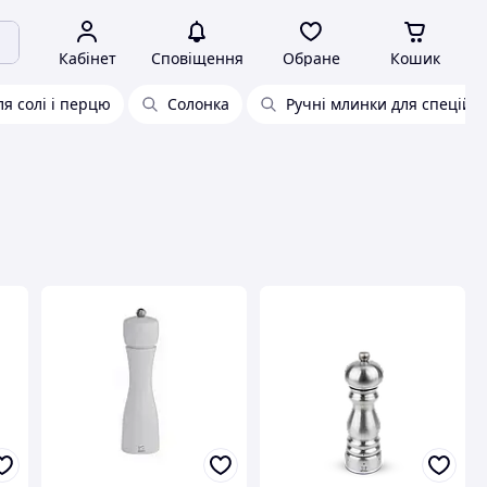
Кабінет
Сповіщення
Обране
Кошик
я солі і перцю
Солонка
Ручні млинки для спецій