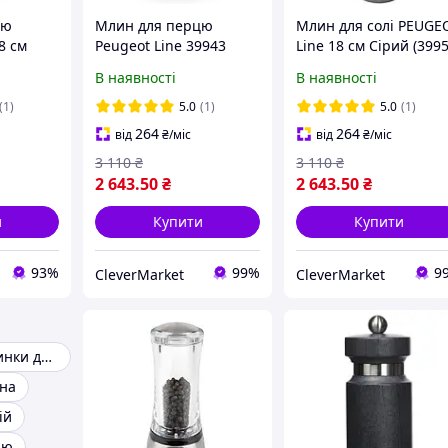
цю
Млин для перцю
Млин для солі PEUGE
8 см
Peugeot Line 39943
Line 18 см Сірий (3995
В наявності
В наявності
(1)
5.0
(1)
5.0
(1)
264
264
від
₴
/міс
від
₴
/міс
3 110
₴
3 110
₴
2 643
.50
₴
2 643
.50
₴
и
Купити
Купити
93%
99%
9
CleverMarket
CleverMarket
Електричні млинки для спецій
на
ій
цю