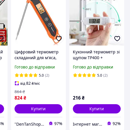
ий
Цифровий термометр
Кухонний термометр зі
р
складаний для м'яса,
щупом TP400 +
молока, овочів тощо
пластиковий тубус для
Готово до відправки
Готово до відправки
ThermoPro TP03H (-50
зберігання
°C... 300 °C) IP65 з
5.0
(2)
5.0
(2)
магнітом
82
від
₴
/міс
864
₴
824
₴
216
₴
Купити
Купити
8%
97%
92%
"DenTanShop" Інтернет магазин
Інтернет магазин Брайт