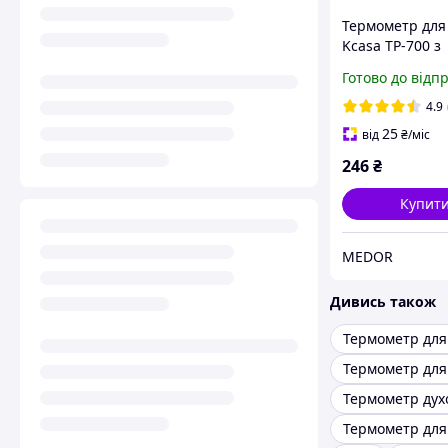
Термометр для
Kcasa TP-700 з
виносним дат
Готово до відп
(-25...250 °С)
4.9
25
від
₴
/міс
246
₴
Купит
MEDOR
Дивись також
Термометр для
Термометр дух