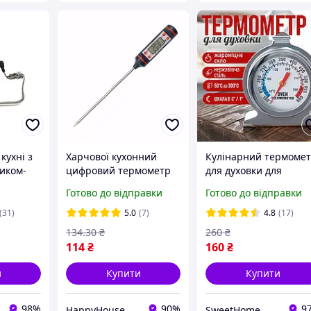
кухні з
Харчової кухонний
Кулінарний термоме
иком-
цифровий термометр
для духовки для
TP-101 HP227
точного контролю за
Готово до відправки
Готово до відправки
температурою
(31)
5.0
(7)
4.8
(17)
134
.30
₴
260
₴
114
₴
160
₴
и
Купити
Купити
98%
90%
9
HappyHouse
SweetHome