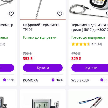
рмометр
Цифровий термометр
Термометр для м'яса 
TP101
гриля (-50°C до +300°
A278 з
високотемпературний
з виносним щупом,
равки
Готово до відправки
Готово до відправки
ом
з зондом для кулінарії
таймером та магніто
консервування
(38)
4.7
(14)
лабораторій
706
₴
470
₴
353
₴
329
₴
и
Купити
Купити
99%
94%
9
KOMORA
WEB SKLEP