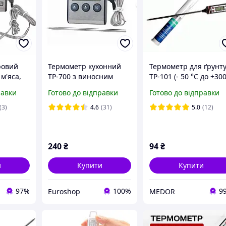
ровий
Термометр кухонний
Термометр для ґрунт
м'яса,
TP-700 з виносним
TP-101 (- 50 °C до +30
S з
щупом із неіржавкої
°C; щуп 145 мм) з
равки
Готово до відправки
Готово до відправки
ими
сталі, -25C до +250,
великим дисплеєм
кухонний термометр
(3)
4.6
(31)
5.0
(12)
,
240
₴
94
₴
и
Купити
Купити
97%
100%
9
Euroshop
MEDOR