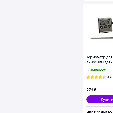
Термометр для 
виносним датч
щупом. ТР-700
В наявності
4.9
271
₴
Купит
НЕОБХОДИМО