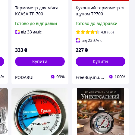
р
Термометр для м'яса
Кухонний термометр зі
KCASA TP-700
щупом TP700
(-50~300°C)
Готово до відправки
Готово до відправки
33
від
₴
/міс
4.8
(86)
23
від
₴
/міс
333
₴
227
₴
Купити
Купити
8%
99%
100%
PODARUI
FreeBuy.in.ua - Інтернет-магазин