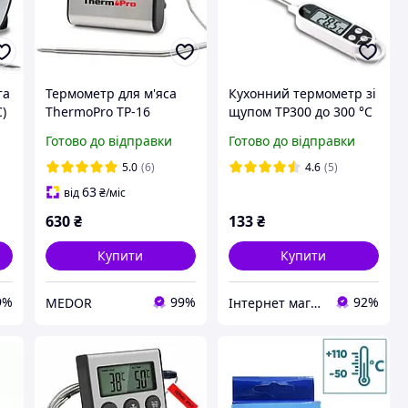
та
Термометр для м'яса
Кухонний термометр зі
C)
ThermoPro TP-16
щупом TP300 до 300 °C
(0..+300 °C)
Готово до відправки
Готово до відправки
м
5.0
(6)
4.6
(5)
63
від
₴
/міс
630
₴
133
₴
Купити
Купити
9%
99%
92%
MEDOR
Інтернет магазин Брайт