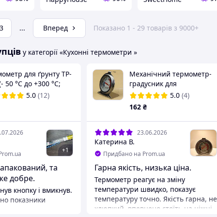
3
...
Вперед
Показано 1 - 29 товарів з 9000+
упців
у категорії «Кухонні термометри »
ометр для ґрунту TP-
Механічний термометр-
(- 50 °C до +300 °C;
градусник для
 145 мм) з великим
холодильника,
5.0
(12)
5.0
(4)
плеєм
морозильної камери,
162
₴
морозилки з підставкою
-30°C +30°C, Цельсій/
Фаренгейт
.07.2026
23.06.2026
Катерина В.
+
1
Prom.ua
Придбано на Prom.ua
апакований, та
Гарна якість, низька ціна.
же добре.
Термометр реагує на зміну
температури швидко, показує
нув кнопку і вмикнув.
температуру точно. Якість гарна, не
но показники
хлюпкий, впевнено стоїть на ніжці,
здивували градус в