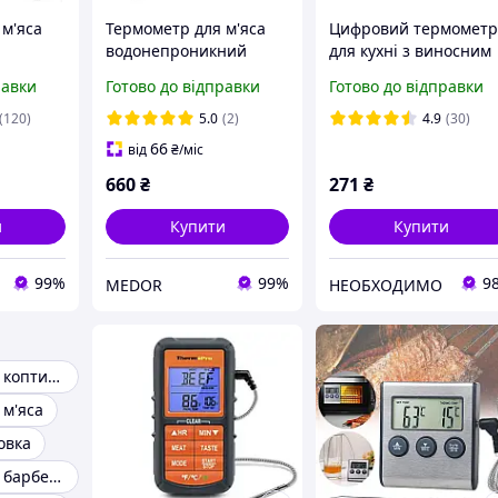
 м'яса
Термометр для м'яса
Цифровий термомет
водонепроникний
для кухні з виносним
чиком
ThermoPro TP15H
датчиком (щупом) -50
равки
Готово до відправки
Готово до відправки
(-50..+300 ºC)
300 С. Таймер. ТА278
(120)
5.0
(2)
4.9
(30)
66
від
₴
/міс
660
₴
271
₴
и
Купити
Купити
99%
99%
9
MEDOR
НЕОБХОДИМО
Термометр для коптильні
 м'яса
овка
Термометр для барбекю