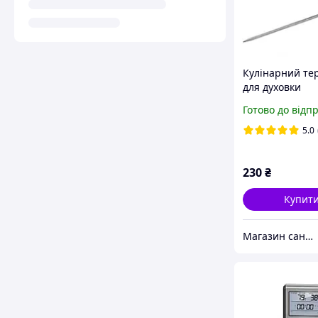
Кулінарний те
для духовки
електронний T
Готово до відп
виносним щуп
5.0
230
₴
Купит
Магазин сантехники Eurotherm