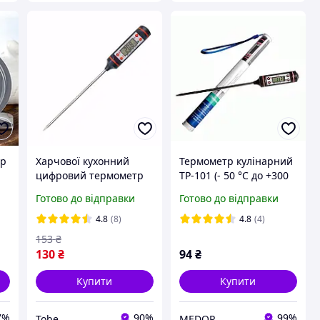
тр
Харчової кухонний
Термометр кулінарний
цифровий термометр
TP-101 (- 50 °C до +300
TP-101 Лучшая цена
°C; щуп 145 мм) з
Готово до відправки
Готово до відправки
великим дисплеєм
4.8
(8)
4.8
(4)
153
₴
130
₴
94
₴
Купити
Купити
7%
90%
99%
Tobe
MEDOR