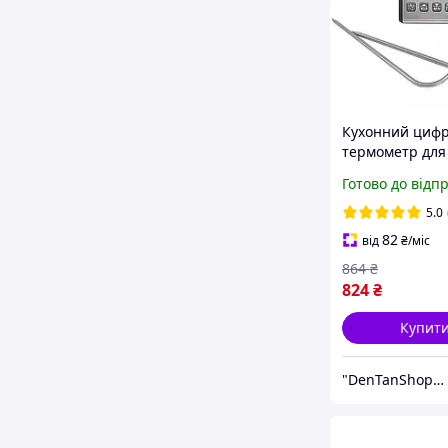
Кухонний циф
термометр для 
духовки TP-710
Готово до відп
двома виносн
щупами,
5.0
сигналізатором
82
від
₴
/міс
магнітом
864
₴
824
₴
Купит
"DenTanShop" Інтернет магазин