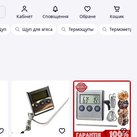
Кабінет
Сповіщення
Обране
Кошик
Щуп
Щуп для м'яса
Термощупы
Термометр ц