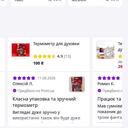
Термометр для духовки
Терм
духо
°C. 
4.9
(13)
висо
360
₴
100
₴
терм
299
11.06.2026
27.
Олексій Л.
Роман К.
Придбано на Prom.ua
Придбано на P
Класна упаковка та зручний
Працює та по
термометр
Мав сумніви п
показник до 40
Виглядає дуже зручно у
трохи фантасти
використанні також він буде дуже
невеличкої за 
зручен, гарний універсальний