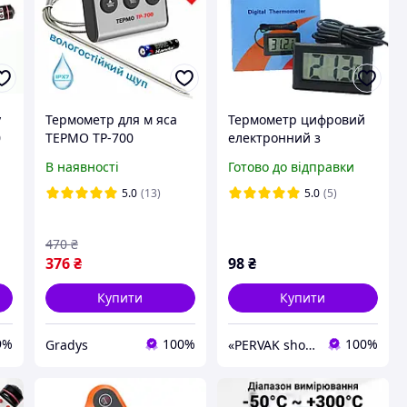
у
Термометр для м яса
Термометр цифровий
0
ТЕРМО TP-700
електронний з
цифровий кухонний
виносним датчиком
В наявності
Готово до відправки
виносний
водонепроникний щуп
5.0
(13)
5.0
(5)
IPX7 для духовки,
гриля, коптильні, BBQ
470
₴
376
₴
98
₴
Купити
Купити
9%
100%
100%
Gradys
«PERVAK shop»