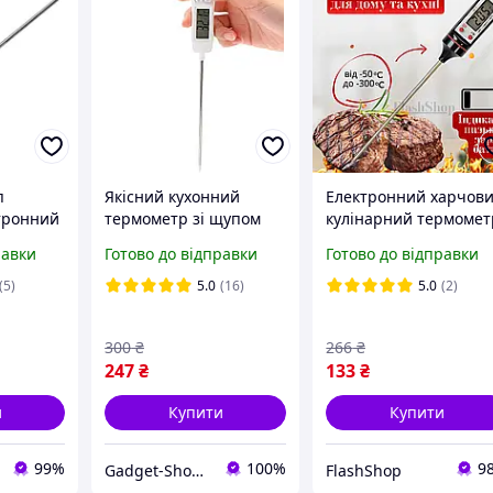
п
Якісний кухонний
Електронний харчов
тронний
термометр зі щупом
кулінарний термомет
UChef TP400 +
термощуп цифровий
равки
Готово до відправки
Готово до відправки
пластиковий тубус для
зберігання
(5)
5.0
(16)
5.0
(2)
300
₴
266
₴
247
₴
133
₴
и
Купити
Купити
99%
100%
9
Gadget-Shop - інтернет магазин гаджетів та аксесуарів
FlashShop