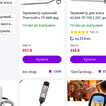
я м'яса
Термометр кухонний
Термометр для м'яса
Термометр цифровий з виносним щупом
ThermoPro TP-06B (від
KCASA TP-700 (-25C до
-10 до +300 °C) з
+250C) з виносним
Термометр для мангалу
Готово до відправки
Готово до відправки
виносним датчиком та
щупом із неіржавкої
Бездротовий термометр для м'яса
прогумованим
сталі, з таймером і
5.0
(6)
корпусом
магнітом
33
від
₴
/міс
980
₴
382
₴
931
₴
334
₴
Купити
Купити
100%
9
Xm-Shop
"DenTanShop" Інтернет магазин