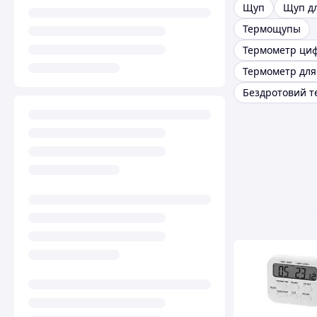
Щуп
Щуп дл
Термощупы