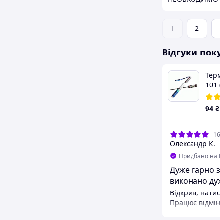
1
2
Відгуки пок
Терм
101 
щуп
дис
94
₴
16
Олександр К.
Придбано на 
Дуже гарно з
виконано ду
Відкрив, натис
Працює відмін
градусів дуже 