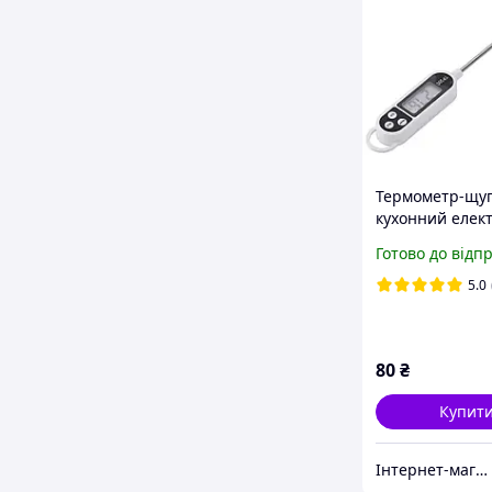
Термометр-щу
кухонний елек
ТР300
Готово до відп
5.0
80
₴
Купит
Інтернет-магазин "ТАУТОРГ"