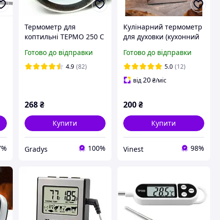
Термометр для
Кулінарний термометр
коптильні ТЕРМО 250 С
для духовки (кухонний
механічний градусник
Готово до відправки
Готово до відправки
для печі)
4.9
(82)
5.0
(12)
20
від
₴
/міс
268
₴
200
₴
Купити
Купити
7%
100%
98%
Gradys
Vinest