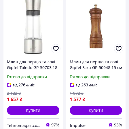
Млин для перцю та солі
Млин для перцю та солі
Gipfel Toledo GP-50703 18
Gipfel Faru GP-50948 15 см
см сіра
коричневий impulse
Готово до відправки
Готово до відправки
276
263
від
₴
/міс
від
₴
/міс
2 122
₴
1 972
₴
1 657
₴
1 577
₴
Купити
Купити
97%
93%
Tehnomagaz.com.ua - це передовий інтернет-магазин, спеціалізуючийся на продажу техніки
Impulse