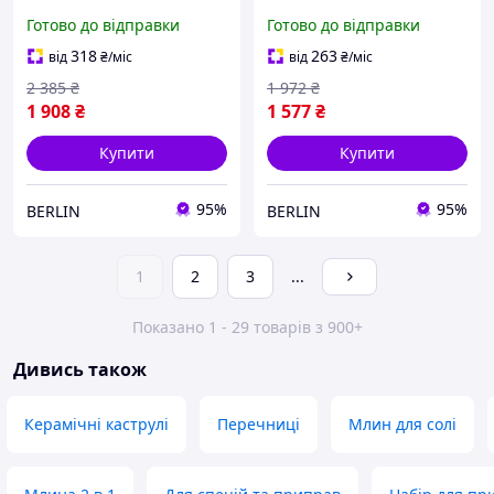
коричневий berlin
коричневий berlin
Готово до відправки
Готово до відправки
318
263
від
₴
/міс
від
₴
/міс
2 385
₴
1 972
₴
1 908
₴
1 577
₴
Купити
Купити
95%
95%
BERLIN
BERLIN
1
2
3
...
Показано 1 - 29 товарів з 900+
Дивись також
Керамічні каструлі
Перечниці
Млин для солі