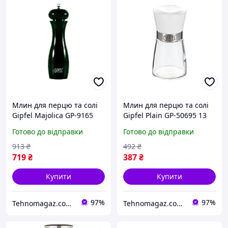
Млин для перцю та солі
Млин для перцю та солі
Gipfel Majolica GP-9165
Gipfel Plain GP-50695 13
20.5 см чорний
см білий
Готово до відправки
Готово до відправки
913
₴
492
₴
719
₴
387
₴
Купити
Купити
97%
97%
Tehnomagaz.com.ua - це передовий інтернет-магазин, спеціалізуючийся на продажу техніки
Tehnomagaz.com.ua - це передовий інтернет-магазин, спеціалізуючийся на продажу техніки