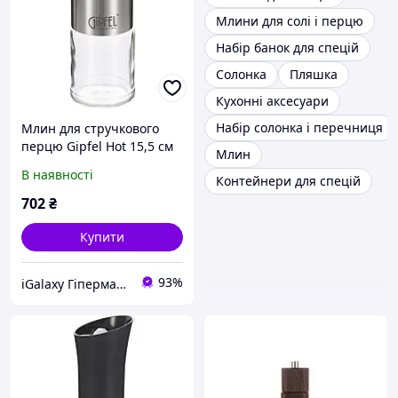
Млини для солі і перцю
Набір банок для спецій
Солонка
Пляшка
Кухонні аксесуари
Набір солонка і перечниця
Млин для стручкового
перцю Gipfel Hot 15,5 см
Млин
50667
В наявності
Контейнери для спецій
702
₴
Купити
93%
iGalaxy Гіпермаркет подарунків