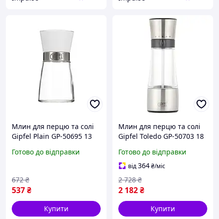
Млин для перцю та солі
Млин для перцю та солі
Gipfel Plain GP-50695 13
Gipfel Toledo GP-50703 18
см білий impulse
см сіра impulse
Готово до відправки
Готово до відправки
364
від
₴
/міс
672
₴
2 728
₴
537
₴
2 182
₴
Купити
Купити