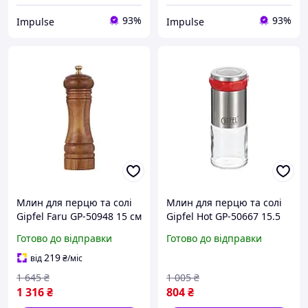
93%
93%
Impulse
Impulse
Млин для перцю та солі
Млин для перцю та солі
Gipfel Faru GP-50948 15 см
Gipfel Hot GP-50667 15.5
коричневий barca
см сріблястий barca
Готово до відправки
Готово до відправки
219
від
₴
/міс
1 645
₴
1 005
₴
1 316
₴
804
₴