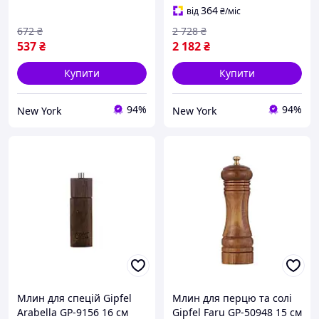
364
від
₴
/міс
672
₴
2 728
₴
537
₴
2 182
₴
Купити
Купити
94%
94%
New York
New York
Млин для спецій Gipfel
Млин для перцю та солі
Arabella GP-9156 16 см
Gipfel Faru GP-50948 15 см