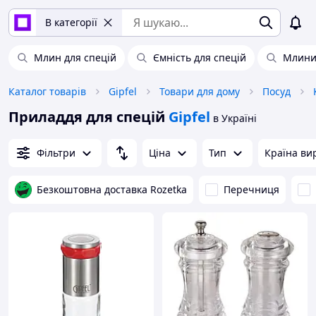
В категорії
Млин для спецій
Ємність для спецій
Млини 
Каталог товарів
Gipfel
Товари для дому
Посуд
Приладдя для спецій
Gipfel
в Україні
Фільтри
Ціна
Тип
Країна ви
Безкоштовна доставка Rozetka
Перечниця