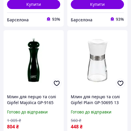
Купити
Купити
93%
93%
Барселона
Барселона
Млин для перцю та солі
Млин для перцю та солі
Gipfel Majolica GP-9165
Gipfel Plain GP-50695 13
20.5 см чорний barca
см білий barca
Готово до відправки
Готово до відправки
1 005
₴
560
₴
804
₴
448
₴