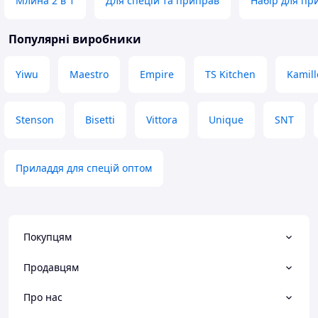
Млина 2 в 1
Для спецій та приправ
Набір для пр
Популярні виробники
Yiwu
Maestro
Empire
TS Kitchen
Kamill
Stenson
Bisetti
Vittora
Unique
SNT
Приладдя для спецій оптом
Покупцям
Продавцям
Про нас