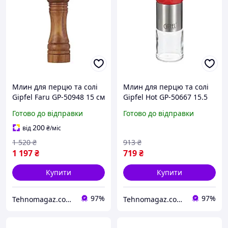
Млин для перцю та солі
Млин для перцю та солі
Gipfel Faru GP-50948 15 см
Gipfel Hot GP-50667 15.5
коричневий
см сріблястий
Готово до відправки
Готово до відправки
200
від
₴
/міс
1 520
₴
913
₴
1 197
₴
719
₴
Купити
Купити
97%
97%
Tehnomagaz.com.ua - це передовий інтернет-магазин, спеціалізуючийся на продажу техніки
Tehnomagaz.com.ua - це передовий інтернет-магазин, спеціалізуючийся на продажу техніки