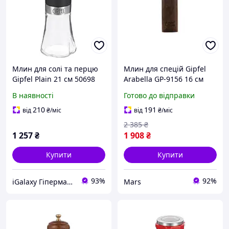
Млин для солі та перцю
Млин для спецій Gipfel
Gipfel Plain 21 см 50698
Arabella GP-9156 16 см
коричневий mars
В наявності
Готово до відправки
210
191
від
₴
/міс
від
₴
/міс
2 385
₴
1 257
₴
1 908
₴
Купити
Купити
93%
92%
iGalaxy Гіпермаркет подарунків
Mars