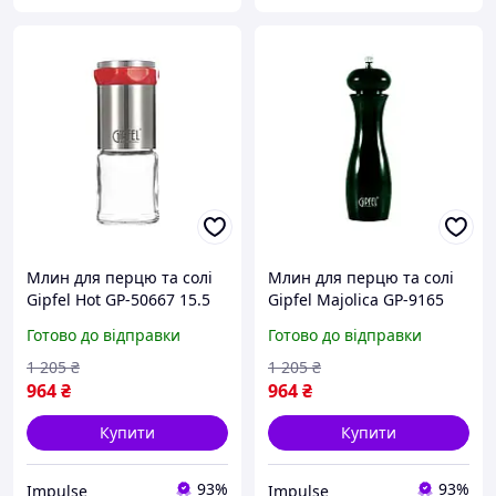
Млин для перцю та солі
Млин для перцю та солі
Gipfel Hot GP-50667 15.5
Gipfel Majolica GP-9165
см сріблястий impulse
20.5 см чорний impulse
Готово до відправки
Готово до відправки
1 205
₴
1 205
₴
964
₴
964
₴
Купити
Купити
93%
93%
Impulse
Impulse