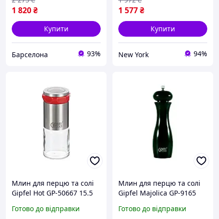
1 820
₴
1 577
₴
Купити
Купити
93%
94%
Барселона
New York
Млин для перцю та солі
Млин для перцю та солі
Gipfel Hot GP-50667 15.5
Gipfel Majolica GP-9165
см сріблястий newyork
20.5 см чорний newyork
Готово до відправки
Готово до відправки