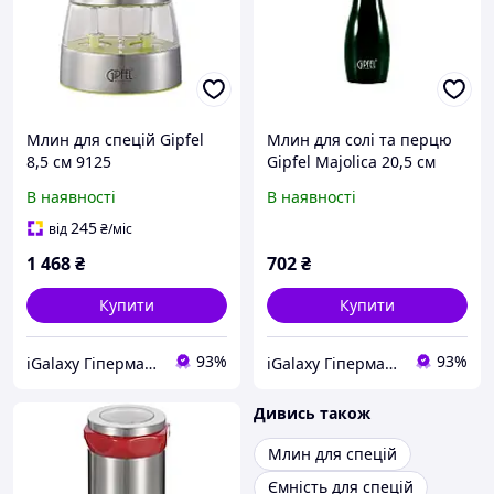
Млин для спецій Gipfel
Млин для солі та перцю
8,5 см 9125
Gipfel Majolica 20,5 см
9165
В наявності
В наявності
245
від
₴
/міс
1 468
₴
702
₴
Купити
Купити
93%
93%
iGalaxy Гіпермаркет подарунків
iGalaxy Гіпермаркет подарунків
Дивись також
Млин для спецій
Ємність для спецій