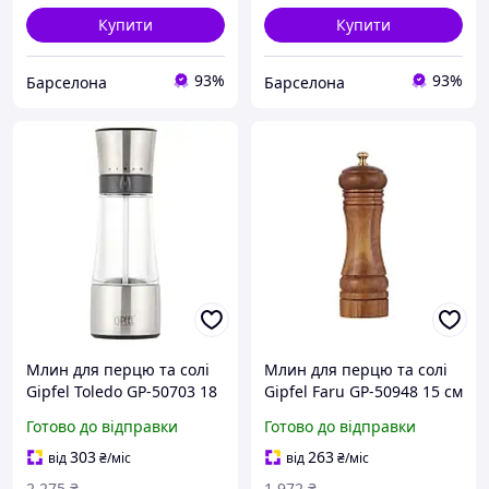
Купити
Купити
93%
93%
Барселона
Барселона
Млин для перцю та солі
Млин для перцю та солі
Gipfel Toledo GP-50703 18
Gipfel Faru GP-50948 15 см
см сіра barca
коричневий newyork
Готово до відправки
Готово до відправки
303
263
від
₴
/міс
від
₴
/міс
2 275
₴
1 972
₴