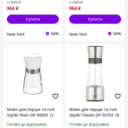
1 205
₴
1 205
₴
964
₴
964
₴
Купити
Купити
94%
94%
New York
New York
Млин для перцю та солі
Млин для перцю та солі
Gipfel Plain GP-50695 13
Gipfel Toledo GP-50703 18
см білий newyork
см сіра newyork
Готово до відправки
Готово до відправки