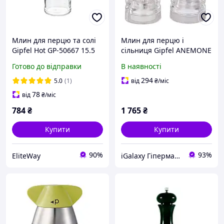
Млин для перцю та солі
Млин для перцю і
Gipfel Hot GP-50667 15.5
сільниця Gipfel ANEMONE
см сріблястий
12 см 9120
Готово до відправки
В наявності
294
5.0
(1)
від
₴
/міс
78
від
₴
/міс
784
₴
1 765
₴
Купити
Купити
90%
93%
EliteWay
iGalaxy Гіпермаркет подарунків