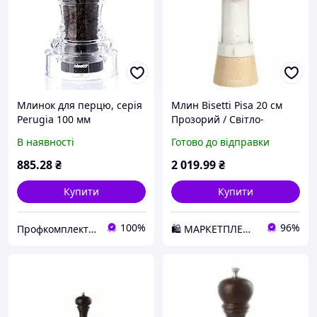
Млинок для перцю, серія
Млин Bisetti Pisa 20 см
Perugia 100 мм
Прозорий / Світло-
коричневий 8910S D2-
В наявності
Готово до відправки
2026
885
.28
₴
2 019
.99
₴
Купити
Купити
100%
96%
Профкомплект - Сервіс
🛍️ МАРКЕТПЛЕЙС DMD