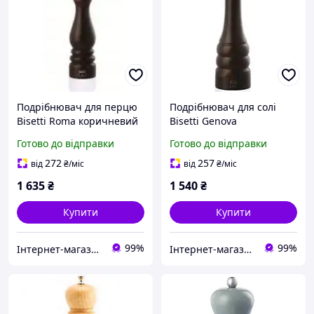
Подрібнювач для перцю
Подрібнювач для солі
Bisetti Roma коричневий
Bisetti Genova
h25 см (6152N) з швидкою
коричневий h22,5 см
Готово до відправки
Готово до відправки
доставкою по Україні
(5151MST) з швидкою
доставкою по Україні
272
257
від
₴
/міс
від
₴
/міс
1 635
₴
1 540
₴
Купити
Купити
99%
99%
Інтернет-магазин "TUDOM"
Інтернет-магазин "TUDOM"