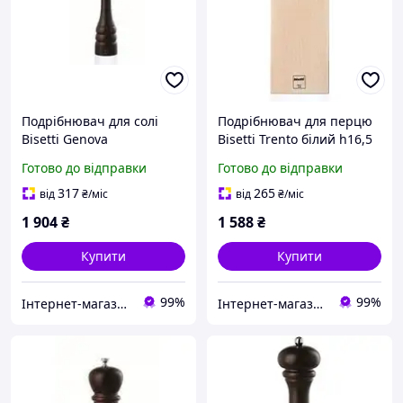
Подрібнювач для солі
Подрібнювач для перцю
Bisetti Genova
Bisetti Trento білий h16,5
коричневий h28,5 см
см (4150B) з швидкою
Готово до відправки
Готово до відправки
(5152MST) з швидкою
доставкою по Україні
доставкою по Україні
317
265
від
₴
/міс
від
₴
/міс
1 904
₴
1 588
₴
Купити
Купити
99%
99%
Інтернет-магазин "TUDOM"
Інтернет-магазин "TUDOM"