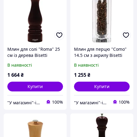
Млин для солі "Roma" 25
Млин для перцю "Como"
см із дерева Bisetti
14.5 см з акрилу Bisetti
В наявності
В наявності
1 664
₴
1 255
₴
Купити
Купити
100%
100%
"У магазині"-інтернет магазин
"У магазині"-інтернет магазин