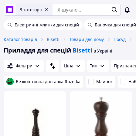
В категорії
Електричні млинки для спецій
Баночка для спецій
Каталог товарів
Bisetti
Товари для дому
Посуд
Приладдя для спецій
Bisetti
в Україні
Фільтри
Ціна
Тип
Призначе
Безкоштовна доставка Rozetka
Млинок
Наб