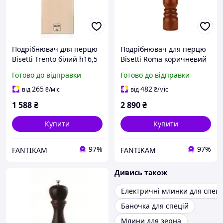
Подрібнювач для перцю
Подрібнювач для перцю
Bisetti Trento білий h16,5
Bisetti Roma коричневий
см (4150B) з швидкою
h42 см (6154T) з швидкою
Готово до відправки
Готово до відправки
доставкою по Україні
доставкою по Україні
265
482
від
₴
/міс
від
₴
/міс
1 588
₴
2 890
₴
Купити
Купити
97%
97%
FANTIKAM
FANTIKAM
Дивись також
Електричні млинки для спеці
Баночка для спецій
Млини для зерна