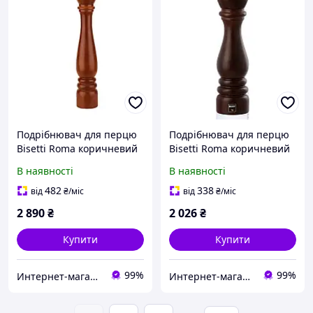
Подрібнювач для перцю
Подрібнювач для перцю
Bisetti Roma коричневий
Bisetti Roma коричневий
h42 см (6154T) з швидкою
h33 см (6153T) з швидкою
В наявності
В наявності
доставкою по Україні
доставкою по Україні
482
338
від
₴
/міс
від
₴
/міс
2 890
₴
2 026
₴
Купити
Купити
99%
99%
Интернет-магазин "TUDO"
Интернет-магазин "TUDO"