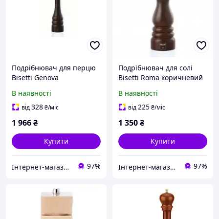
Подрібнювач для перцю
Подрібнювач для солі
Bisetti Genova
Bisetti Roma коричневий
коричневий h28,5 см
h19 см (6151MST) з
В наявності
В наявності
(5152T) з швидкою
швидкою доставкою по
доставкою по Україні
Україні
328
225
від
₴
/міс
від
₴
/міс
1 966
₴
1 350
₴
Купити
Купити
97%
97%
Інтернет-магазин"FANTIKI"
Інтернет-магазин"FANTIKI"