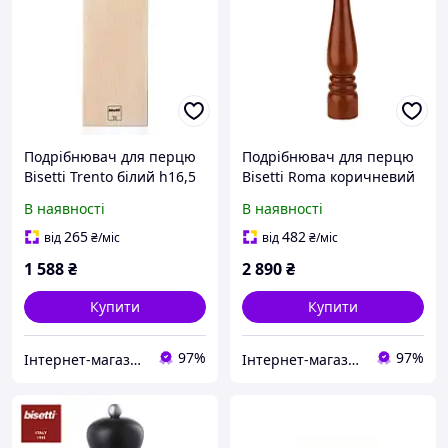
Подрібнювач для перцю
Подрібнювач для перцю
Bisetti Trento білий h16,5
Bisetti Roma коричневий
см (4150B) з швидкою
h42 см (6154T) з швидкою
В наявності
В наявності
доставкою по Україні
доставкою по Україні
265
482
від
₴
/міс
від
₴
/міс
1 588
₴
2 890
₴
Купити
Купити
97%
97%
Інтернет-магазин"FANTIKI"
Інтернет-магазин"FANTIKI"