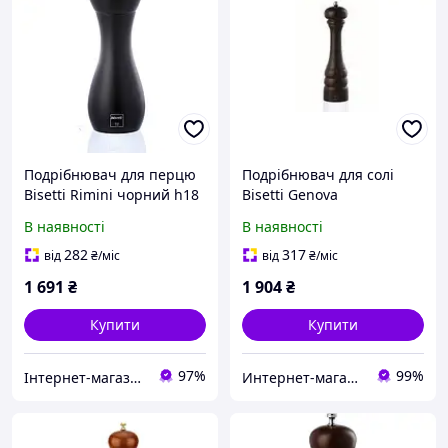
Подрібнювач для перцю
Подрібнювач для солі
Bisetti Rimini чорний h18
Bisetti Genova
см (42501) з швидкою
коричневий h28,5 см
В наявності
В наявності
доставкою по Україні
(5152MST) з швидкою
доставкою по Україні
282
317
від
₴
/міс
від
₴
/міс
1 691
₴
1 904
₴
Купити
Купити
97%
99%
Інтернет-магазин"FANTIKI"
Интернет-магазин "TUDO"