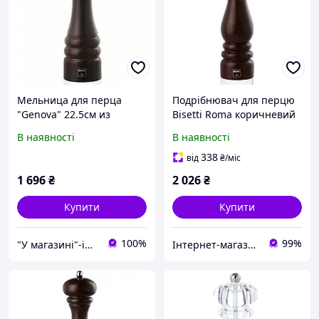
Мельница для перца
Подрібнювач для перцю
"Genova" 22.5см из
Bisetti Roma коричневий
дерева Bisetti
h33 см (6153T) з швидкою
В наявності
В наявності
доставкою по Україні
338
від
₴
/міс
1 696
₴
2 026
₴
Купити
Купити
100%
99%
"У магазині"-інтернет магазин
Інтернет-магазин "TUDOM"