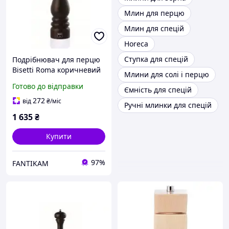
Млин для перцю
Млин для спецій
Horeca
Ступка для спецій
Подрібнювач для перцю
Bisetti Roma коричневий
Млини для солі і перцю
h25 см (6152N) з швидкою
Готово до відправки
Ємність для спецій
доставкою по Україні
272
від
₴
/міс
Ручні млинки для спецій
1 635
₴
Купити
97%
FANTIKAM