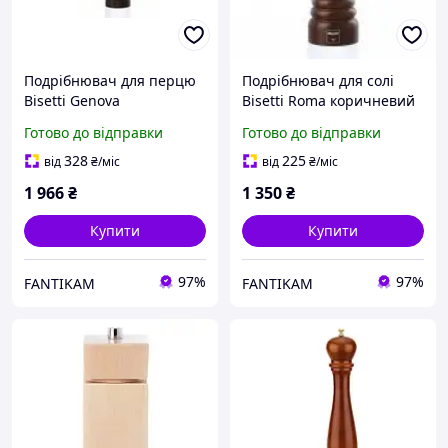
Подрібнювач для перцю
Подрібнювач для солі
Bisetti Genova
Bisetti Roma коричневий
коричневий h28,5 см
h19 см (6151MST) з
Готово до відправки
Готово до відправки
(5152T) з швидкою
швидкою доставкою по
доставкою по Україні
Україні
328
225
від
₴
/міс
від
₴
/міс
1 966
₴
1 350
₴
Купити
Купити
97%
97%
FANTIKAM
FANTIKAM