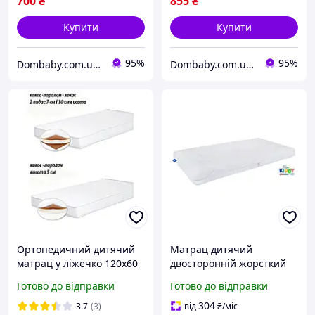
700
₴
855
₴
Купити
Купити
95%
95%
Dombaby.com.ua - інтернет магазин дитячих товарів
Dombaby.com.ua - інтернет магазин дитячих товарів
Ортопедичний дитячий
Матрац дитячий
матрац у ліжечко 120х60
двосторонній жорсткий
см (білий колір), матрац у
60х120 см кокос латекс
Готово до відправки
Готово до відправки
манеж кокос-поролон
Eurosleep BT-15217
304
3.7
(3)
від
₴
/міс