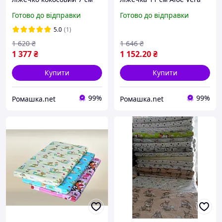
Комфорт 5 шарів
120*60 ортопедичний
Готово до відправки
Готово до відправки
кокосової койри для
кокосовий для
новонароджених 0264
новонароджених
5.0
(1)
Білий
немовлят
1 620
₴
1 646
₴
1 377
₴
1 152
.20
₴
Купити
Купити
99%
99%
Ромашка.net
Ромашка.net