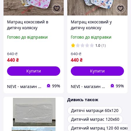
Матрац кокосовий в
Матрац кокосовий у
дитячу коляску
дитячу коляску
Готово до відправки
Готово до відправки
1.0
(1)
640
₴
640
₴
440
₴
440
₴
Купити
Купити
99%
99%
NEVI - магазин дитячих товарів
NEVI - магазин дитячих товарів
Дивись також
Дитячі матраци 60х120
Дитячий матрас 120х60
Дитячий матрац 120 60 коко