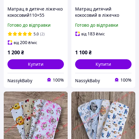
Матрац в дитяче ліжечко
Матрац дитячий
кокосовий110×55
кокосовий в ліжечко
люльку 80х40см
Готово до відправки
Готово до відправки
183
5.0
(2)
від
₴
/міс
200
від
₴
/міс
1 200
₴
1 100
₴
Купити
Купити
100%
100%
NassykBaby
NassykBaby