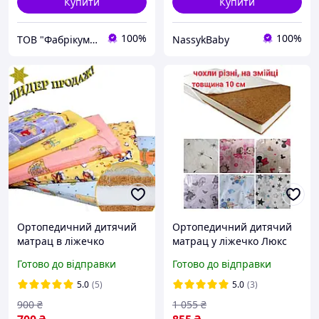
Купити
Купити
100%
100%
ТОВ "Фабрікум" - магазин ортопедичних матрасів
NassykBaby
Ортопедичний дитячий
Ортопедичний дитячий
матрац в ліжечко
матрац у ліжечко Люкс
120*60*7 см кокос-
(КПК) 120*60*10 см
Готово до відправки
Готово до відправки
поролон-кокос (КПК) -
дитячий матрац у манеж
дитячий матрацик в
5.0
(5)
5.0
(3)
манеж
900
₴
1 055
₴