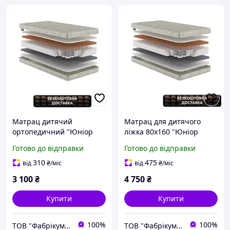
Матрац дитячий
Матрац для дитячого
ортопедичний "Юніор
ліжка 80х160 "Юніор
Натур Зірочка" 60*120
Натур Зірочка"
Готово до відправки
Готово до відправки
жорсткий анатомічний
ортопедичний жорсткий
гіпоалергенний
для правильної постави
310
475
від
₴
/міс
від
₴
/міс
3 100
₴
4 750
₴
Купити
Купити
100%
100%
ТОВ "Фабрікум" - магазин ортопедичних матрасів
ТОВ "Фабрікум" - магазин ортопедичних матрасів