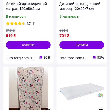
Дитячий ортопедичний
Дитячий ортопедичний
матрац 120х60х5 см
матрац 120х60х7 см(
(кокос-поролон)
кокос-поролон-кокос)
В наявності
В наявності
4.7
(3)
819
₴
801
₴
619
₴
701
₴
Купити
Купити
95%
95%
"Pro-torg.com.ua" - інтернет-магазин дитячих товарів та іграшок
"Pro-torg.com.ua" - інтернет-магазин дитячих товарів та іграшок