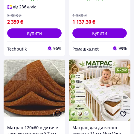
17392
кокосової койри для
новонароджених 0265
236
від
₴
/міс
Білий
3 303
₴
1 338
₴
2 359
₴
1 137
.30
₴
Купити
Купити
96%
99%
Techbutik
Ромашка.net
Матрац 120х60 в дитяче
Матрац для дитячого
ліжечко кокосовий 7 см
ліжечка 11 см Aloe Verа