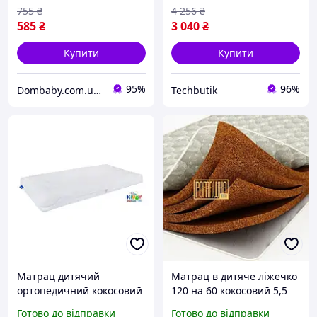
755
₴
4 256
₴
585
₴
3 040
₴
Купити
Купити
95%
96%
Dombaby.com.ua - інтернет магазин дитячих товарів
Techbutik
Матрац дитячий
Матрац в дитяче ліжечко
ортопедичний кокосовий
120 на 60 кокосовий 5,5
120х60 см Eurosleep BT-
см Стандарт 4 шари
Готово до відправки
Готово до відправки