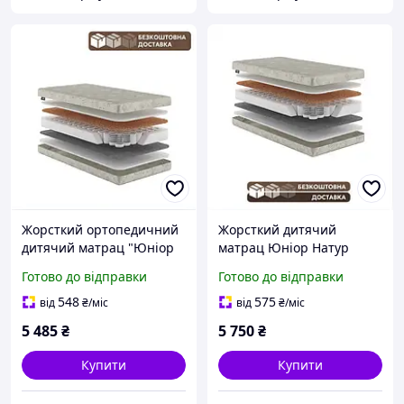
Жорсткий ортопедичний
Жорсткий дитячий
дитячий матрац "Юніор
матрац Юніор Натур
Натур Зірочка" 90х190 см
Зірочка 90x190 см
Готово до відправки
Готово до відправки
для формування
ортопедичний для
правильної постави
правильної постави
548
575
від
₴
/міс
від
₴
/міс
5 485
₴
5 750
₴
Купити
Купити