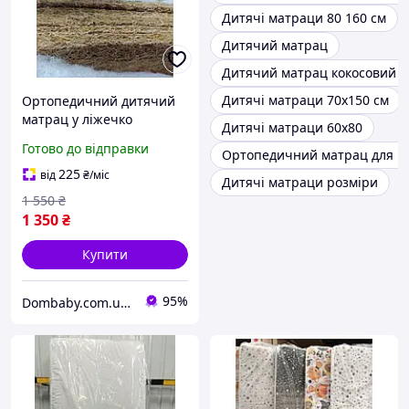
Дитячі матраци 80 160 см
Дитячий матрац
Дитячий матрац кокосовий в
Дитячі матраци 70х150 см
Ортопедичний дитячий
матрац у ліжечко
Дитячі матраци 60х80
120*60*5 см кокосовий
Готово до відправки
Ортопедичний матрац для н
225
від
₴
/міс
Дитячі матраци розміри
1 550
₴
1 350
₴
Купити
95%
Dombaby.com.ua - інтернет магазин дитячих товарів