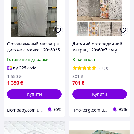
Ортопедичний матрац в
Дитячий ортопедичний
дитяче ліжечко 120*60*5
матрац 120х60х7 см у
см кокосовий, 5 шарів
ліжко КПК ( кокос-
Готово до відправки
В наявності
поролон-кокос)
225
від
₴
/міс
5.0
(3)
1 550
₴
801
₴
1 350
₴
701
₴
Купити
Купити
95%
95%
Dombaby.com.ua - інтернет магазин дитячих товарів
"Pro-torg.com.ua" - інтернет-магазин дитячих товарів та іграшок