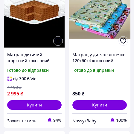
Матрац дитячий
Матрац у дитяче ліжечко
жорсткий кокосовий
120х60х4 кокосовий
120х60 см гіпоалергенний
Готово до відправки
Готово до відправки
Eurosleep MC-3580
300
від
₴
/міс
4 193
₴
2 995
₴
850
₴
Купити
Купити
94%
100%
Захист і стиль — в одному магазині
NassykBaby