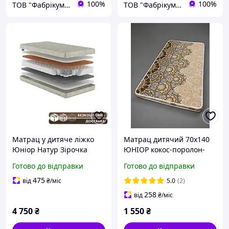
100%
100%
ТОВ "Фабрікум" - магазин ортопедичних матрасів
ТОВ "Фабрікум" - магазин ортопедичних матрасів
Матрац у дитяче ліжко
Матрац дитячий 70х140
Юніор Натур Зірочка
ЮНІОР кокос-поролон-
80x160 см жорсткий
кокос
Готово до відправки
Готово до відправки
ортопедичний для
підтримки спини
475
від
₴
/міс
5.0
(2)
258
від
₴
/міс
4 750
₴
1 550
₴