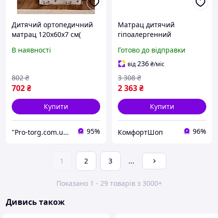
Дитячий ортопедичний
Матрац дитячий
матрац 120х60х7 см(
гіпоалергенний
кокос-поролон-кокос)
кокосовий 120x60 см
В наявності
Готово до відправки
Eurosleep FK-10636
236
від
₴
/міс
802
₴
3 308
₴
702
₴
2 363
₴
Купити
Купити
95%
96%
"Pro-torg.com.ua" - інтернет-магазин дитячих товарів та іграшок
КомфортШоп
1
2
3
...
Показано 1 - 29 товарів з 3000+
Дивись також