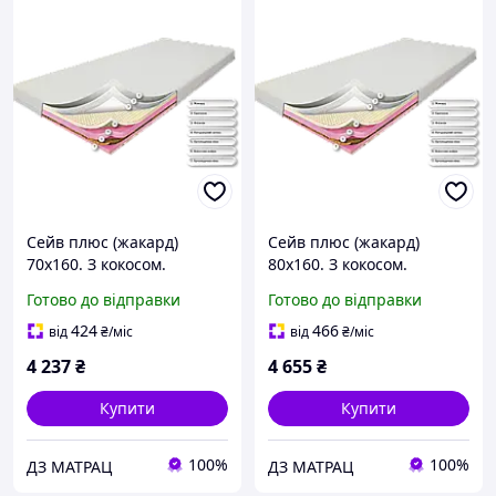
Сейв плюс (жакард)
Сейв плюс (жакард)
70х160. З кокосом.
80х160. З кокосом.
Ортопедичний
Ортопедичний
Готово до відправки
Готово до відправки
безпружинний матрац
безпружинний матрац
дитячий підлітковий від
дитячий підлітковий від
424
466
від
₴
/міс
від
₴
/міс
3х років
3х років
4 237
₴
4 655
₴
Купити
Купити
100%
100%
ДЗ МАТРАЦ
ДЗ МАТРАЦ