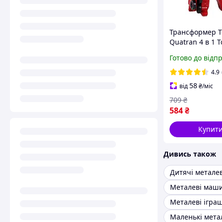
Трансформер T
Quatran 4 в 1 Т
Кватран 20см
Готово до відп
4.9
58
від
₴
/міс
709
₴
584
₴
Купит
Дивись також
Металеві маш