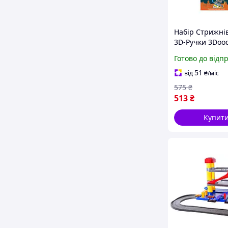
Набір Стрижні
3D-Ручки 3Dood
Start, 24 стриж
Готово до відп
Помаранчевий
51
від
₴
/міс
575
₴
513
₴
Купит