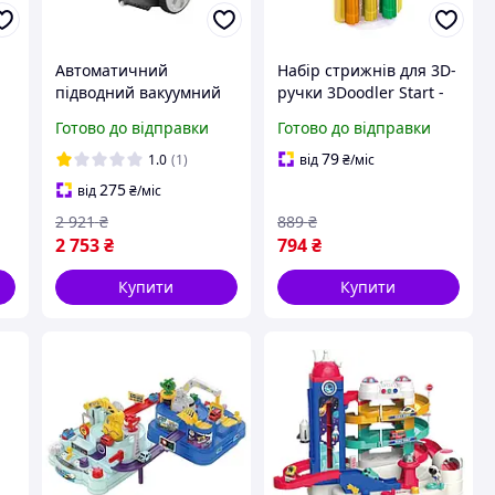
Автоматичний
Набір стрижнів для 3D-
підводний вакуумний
ручки 3Doodler Start -
робот-пилосос Intex
Мікс (75 шт.:
Готово до відправки
Готово до відправки
Інтекс 3407-5678 л/год
помаранчевий,
жовтий, зелений)
79
1.0
(1)
від
₴
/міс
275
від
₴
/міс
2 921
₴
889
₴
2 753
₴
794
₴
Купити
Купити