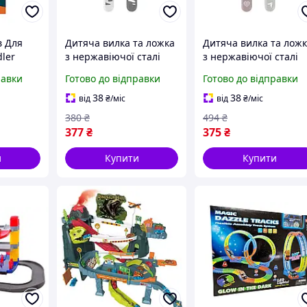
в Для
Дитяча вилка та ложка
Дитяча вилка та лож
ler
з нержавіючої сталі
з нержавіючої сталі
ні
BabyOno Білий із сірим
BabyOno Білий з
равки
Готово до відправки
Готово до відправки
рожевим
38
38
від
₴
/міс
від
₴
/міс
380
₴
494
₴
377
₴
375
₴
и
Купити
Купити