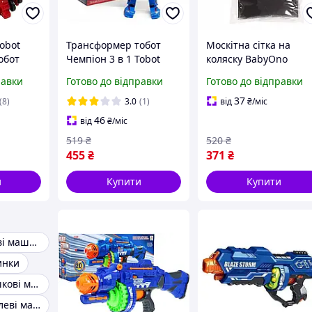
obot
Трансформер тобот
Москітна сітка на
обот
Чемпіон 3 в 1 Tobot
коляску BabyOno
Champion
універсальна Чорна
равки
Готово до відправки
Готово до відправки
37
(8)
3.0
(1)
від
₴
/міс
46
від
₴
/міс
519
₴
520
₴
455
₴
371
₴
и
Купити
Купити
Дитячі металеві машинки
инки
Металеві іграшкові машинки й техніка
Маленькі металеві машинки