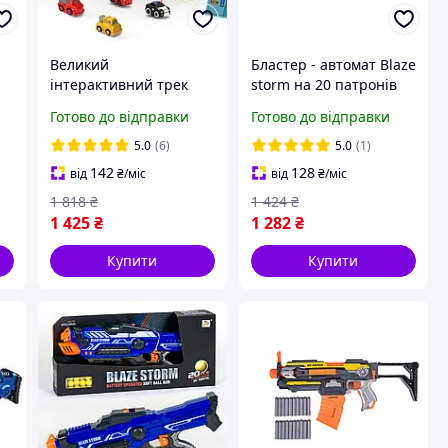
Великий
Бластер - автомат Blaze
інтерактивний трек
storm на 20 патронів
паркінг з ліфтом для
Готово до відправки
Готово до відправки
малюків Parking
Building Car Adventure
5.0
(6)
5.0
(1)
142
128
від
₴
/міс
від
₴
/міс
1 818
₴
1 424
₴
1 425
₴
1 282
₴
Купити
Купити