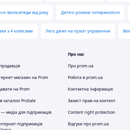
сні велосипеди від року
Дитячі ролики чотириколісні
вки з 4 колесами
Лего джип на пульті управління
Вел
Про нас
 продавців
Про prom.ua
тернет-магазин
на Prom
Робота в prom.ua
авати на Prom
Контактна інформація
 каталозі ProSale
Захист прав на контент
 — медіа для підприємців
Content right protection
інтернет-підприємців
Відгуки про prom.ua
Кращі