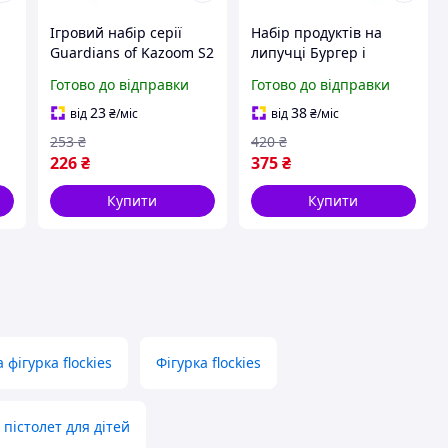
Ігровий набір серії
Набір продуктів на
Guardians of Kazoom S2
липучці Бургер і
- Реактивний
солодощі 4FUN Game
Готово до відправки
Готово до відправки
транспорт і фігурка
Club
23
38
від
₴
/міс
від
₴
/міс
253
₴
420
₴
226
₴
375
₴
Купити
Купити
 фігурка flockies
Фігурка flockies
пістолет для дітей