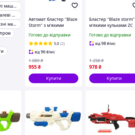
Металеві моделі машин
Колекційні металеві машинки
Автомат бластер "Blaze
Бластер "Blaze storm"
Колекційні залізні машинки
Storm" з м'якими
м'якими кульками ZC
кулями 40шт. на
7116 Nerf Нерф
пром
Готово до відправки
Готово до відправки
батарейках Nerf Нерф
98
5.0
(2)
від
₴
/міс
ти
96
від
₴
/міс
1 089
₴
1 258
₴
955
₴
978
₴
Купити
Купити