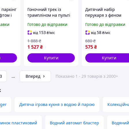
 паркінг
Гоночний трек із
Дитячий набір
іфтом і
трампліном на пульті
перукаря з феном
 см
керування SOBA Top
Beauty Salon
равки
Готово до відправки
Готово до відправки
Turbo 2,5 м
153
58
від
₴
/міс
від
₴
/міс
1 888
₴
680
₴
1 527
₴
575
₴
и
Купити
Купити
3
...
Вперед
Показано 1 - 29 товарів з 2000+
ж
ger
Дитяча ігрова кухня з водою й парою
Колекційна
шинок пластиковий
Водний автомат бластер
Водяний 