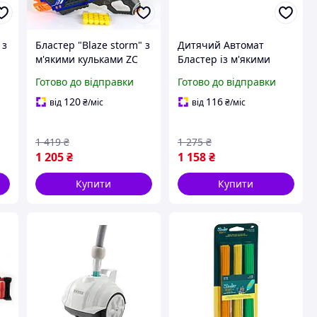
 з
Бластер "Blaze storm" з
Дитячий Автомат
м'якими кульками ZC
Бластер із м'якими
7117 Nerf Нерф
патронами
Готово до відправки
Готово до відправки
Жовтогарячий
120
116
від
₴
/міс
від
₴
/міс
1 419
₴
1 275
₴
1 205
₴
1 158
₴
Купити
Купити