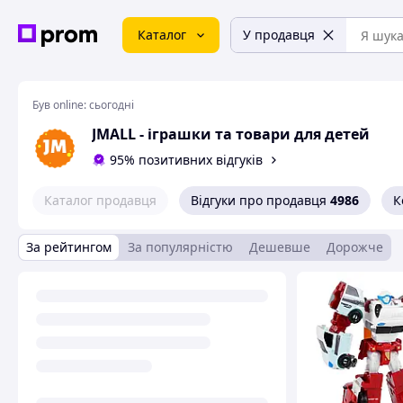
Каталог
У продавця
Був online:
сьогодні
JMALL - іграшки та товари для детей
95% позитивних відгуків
Каталог продавця
Відгуки про продавця
4986
К
За рейтингом
За популярністю
Дешевше
Дорожче