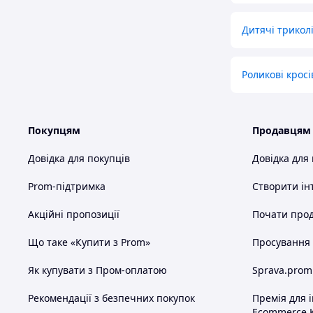
Дитячі триколі
Роликові кросі
Покупцям
Продавцям
Довідка для покупців
Довідка для
Prom-підтримка
Створити ін
Акційні пропозиції
Почати прод
Що таке «Купити з Prom»
Просування в
Як купувати з Пром-оплатою
Sprava.prom
Рекомендації з безпечних покупок
Премія для 
Ecommerce.