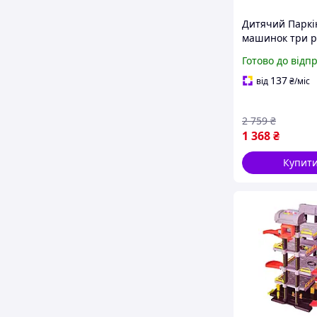
Дитячий Паркі
машинок три р
з автоматични
Готово до відп
137
від
₴
/міс
2 759
₴
1 368
₴
Купит