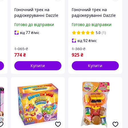
Гоночний трек на
Гоночний трек на
радіокеруванні Dazzle
радіокеруванні Dazzle
tracks 134 деталі
tracks 348 см
Готово до відправки
Готово до відправки
77
від
₴
/міс
5.0
(1)
92
від
₴
/міс
1 065
₴
1 360
₴
774
₴
925
₴
Купити
Купити