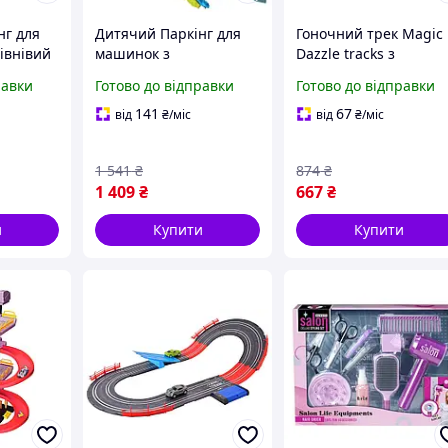
нг для
Дитячий Паркінг для
Гоночний трек Magic
івнівий
машинок з
Dazzle tracks з
м ліфтом
підйомником Homkey
неоновою підсвіткою
равки
Готово до відправки
Готово до відправки
Вулкан динозаврів
148 деталей
141
67
від
₴
/міс
від
₴
/міс
1 541
₴
874
₴
1 409
₴
667
₴
и
Купити
Купити