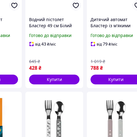
ет
Водний пістолет
Дитячий автомат
Бластер 49 см Білий
Бластер із м'якими
патронами Fever
равки
Готово до відправки
Готово до відправки
Червоний
43
79
від
₴
/міс
від
₴
/міс
645
₴
1 019
₴
428
₴
788
₴
и
Купити
Купити