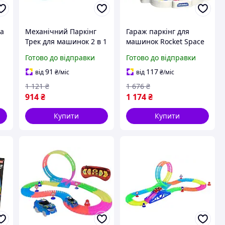
ка
Механічний Паркінг
Гараж паркінг для
Трек для машинок 2 в 1
машинок Rocket Space
Orbit інтерактивний
Готово до відправки
Готово до відправки
91
117
від
₴
/міс
від
₴
/міс
1 121
₴
1 676
₴
914
₴
1 174
₴
Купити
Купити