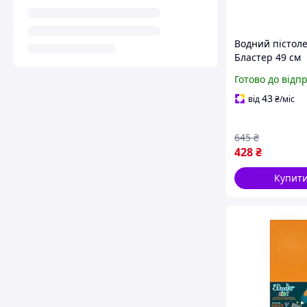
Водний пістол
Бластер 49 см
Салатовий
Готово до відп
43
від
₴
/міс
645
₴
428
₴
Купит