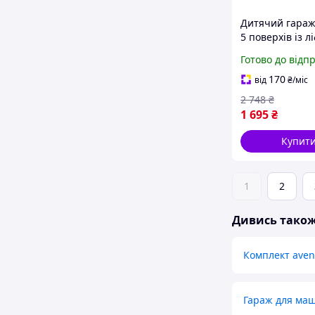
Дитячий гараж
5 поверхів із л
машинками 59
Готово до відп
170
від
₴
/міс
2 748
₴
1 695
₴
Купит
1
2
Дивись тако
Комплект aven
Гараж для ма