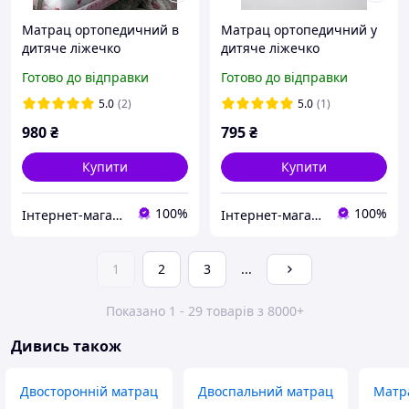
Матрац ортопедичний в
Матрац ортопедичний у
дитяче ліжечко
дитяче ліжечко
тришаровий товстий
тришаровий білий (кокос-
Готово до відправки
Готово до відправки
(кокос+поролон+кокос)
поролон-кокос) 120х60х7
120х60х10см.
см
5.0
(2)
5.0
(1)
980
₴
795
₴
Купити
Купити
100%
100%
Інтернет-магазин Пузік
Інтернет-магазин Пузік
1
2
3
...
Показано 1 - 29 товарів з 8000+
Дивись також
Двосторонній матрац
Двоспальний матрац
Матр