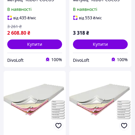
MEMORY" ТМ Eurosleep
LATEX" ТМ Eurosleep
В наявності
В наявності
435
553
від
₴
/міс
від
₴
/міс
3 261
₴
2 608
.80
₴
3 318
₴
Купити
Купити
100%
100%
DivoLoft
DivoLoft