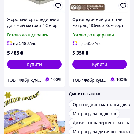
Жорсткий ортопедичний
Ортопедичний дитячий
дитячий матрац "Юніор
матрац "Юніор Комфорт
Натур Зірочка" 90х190 см
Зірочка" 90х190 см для
Готово до відправки
Готово до відправки
для формування
формування правильної
правильної постави
постави
548
535
від
₴
/міс
від
₴
/міс
5 485
₴
5 350
₴
Купити
Купити
100%
100%
ТОВ "Фабрікум" - магазин ортопедичних матрасів
ТОВ "Фабрікум" - магазин ортопедичних матрасів
Дивись також
Ортопедичні матраци для ді
Матрац для підлітків
Дитячі гіпоалергенні матрац
Матрац для дитячого ліжка 