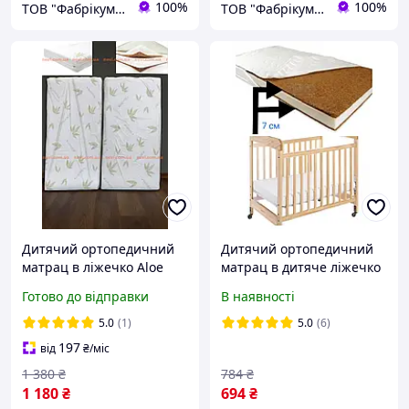
100%
100%
ТОВ "Фабрікум" - магазин ортопедичних матрасів
ТОВ "Фабрікум" - магазин ортопедичних матрасів
Дитячий ортопедичний
Дитячий ортопедичний
матрац в ліжечко Aloe
матрац в дитяче ліжечко
Vera 120х60см
чохол білий ,розмір
Готово до відправки
В наявності
120*60*7 см
5.0
(1)
5.0
(6)
197
від
₴
/міс
1 380
₴
784
₴
1 180
₴
694
₴