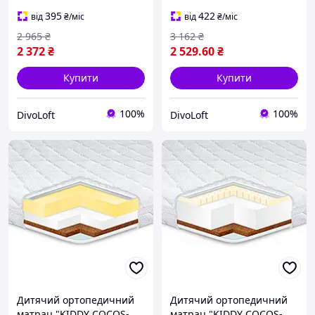
395
422
від
₴
/міс
від
₴
/міс
2 965
₴
3 162
₴
2 372
₴
2 529
.60
₴
Купити
Купити
100%
100%
DivoLoft
DivoLoft
Дитячий ортопедичний
Дитячий ортопедичний
матрац "KIDDY COCOS-
матрац "KIDDY COCOS-