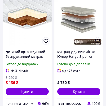
Дитячий ортопедичний
Матрац у дитяче ліжко
беспружинний матрац
Юніор Натур Зірочка
Kiddy Cocos-Latex 3+3
80x160 см жорсткий
Готово до відправки
Готово до відправки
(Кідді Кокос-Латекс 3+3)
ортопедичний для
ТМ Еurosleep
підтримки спини
314
475
від
₴
/міс
від
₴
/міс
3 920
₴
3 136
₴
4 750
₴
Купити
Купити
96%
100%
SV SHOP&FAMILY
ТОВ "Фабрікум" - магазин ортопедичних матрасів