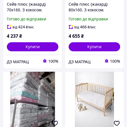
Сейв плюс (жакард)
Сейв плюс (жакард)
70х160. З кокосом.
80х160. З кокосом.
Ортопедичний
Ортопедичний
Готово до відправки
Готово до відправки
безпружинний матрац
безпружинний матрац
дитячий підлітковий від
дитячий підлітковий від
424
466
від
₴
/міс
від
₴
/міс
3х років
3х років
4 237
₴
4 655
₴
Купити
Купити
100%
100%
ДЗ МАТРАЦ
ДЗ МАТРАЦ