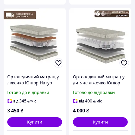
Ортопедичний матрац у
Ортопедичний матрац у
ліжечко Юніор Натур
дитяче ліжечко Юніор
Зірочка 63x125 см
Комфорт Зірочка 80x160
Готово до відправки
Готово до відправки
жорсткий для правильної
см середньо-жорсткий
підтримки тіла
для сну
345
400
від
₴
/міс
від
₴
/міс
3 450
₴
4 000
₴
Купити
Купити