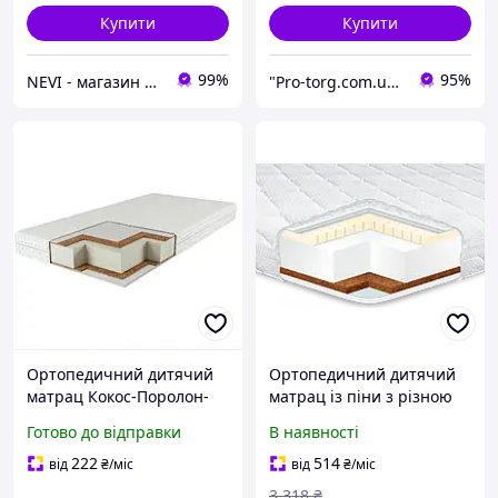
Купити
Купити
99%
95%
NEVI - магазин дитячих товарів
"Pro-torg.com.ua" - інтернет-магазин дитячих товарів та іграшок
Ортопедичний дитячий
Ортопедичний дитячий
матрац Кокос-Поролон-
матрац із піни з різною
Кокос, матрац дитячий
жорсткістю сторін Kiddy
Готово до відправки
В наявності
120×60, 9 см
Cocos Latex Eurosleep
222
514
від
₴
/міс
від
₴
/міс
3 318
₴