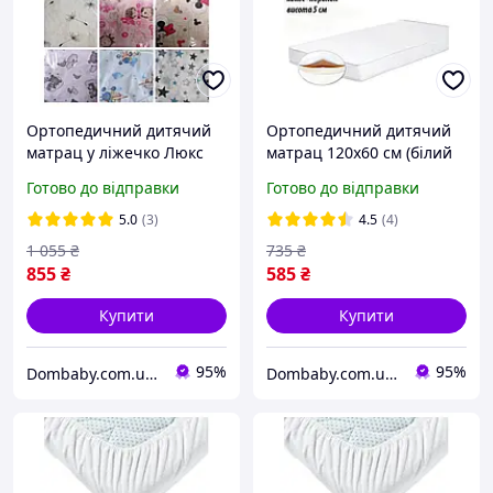
Ортопедичний дитячий
Ортопедичний дитячий
матрац у ліжечко Люкс
матрац 120х60 см (білий
(КПК) 120*60*10 см
колір), матрац у манеж
Готово до відправки
Готово до відправки
дитячий матрац у манеж
кокос-поролон
5.0
(3)
4.5
(4)
1 055
₴
735
₴
855
₴
585
₴
Купити
Купити
95%
95%
Dombaby.com.ua - інтернет магазин дитячих товарів
Dombaby.com.ua - інтернет магазин дитячих товарів