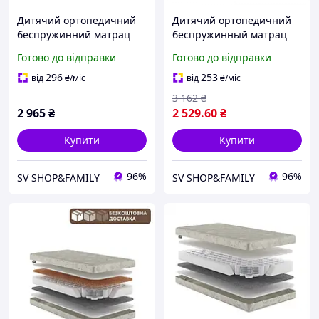
Дитячий ортопедичний
Дитячий ортопедичний
беспружинний матрац
беспружинный матрац
Kiddy Cocos (Кідді Кокос)
Kiddy Visko-Сocos (Кідді
Готово до відправки
Готово до відправки
ТМ Еurosleep
Віско Кокос) ТМ Еurosleep
296
253
від
₴
/міс
від
₴
/міс
3 162
₴
2 965
₴
2 529
.60
₴
Купити
Купити
96%
96%
SV SHOP&FAMILY
SV SHOP&FAMILY