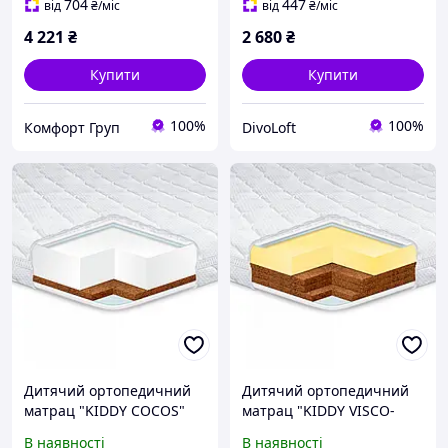
704
447
від
₴
/міс
від
₴
/міс
4 221
₴
2 680
₴
Купити
Купити
100%
100%
Комфорт Груп
DivoLoft
Дитячий ортопедичний
Дитячий ортопедичний
матрац "KIDDY COCOS"
матрац "KIDDY VISCO-
ТМ Eurosleep
COCOS" ТМ Eurosleep
В наявності
В наявності