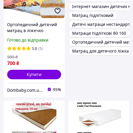
Інтернет-магазин дитячих м
Матрац підлітковий
Дитячі матраци нестандартн
Ортопедичний дитячий
матрац в ліжечко
Матраци підліткові 80 160
120*60*7 см кокос-
Готово до відправки
Ортопедичний дитячий матра
поролон-кокос (КПК) -
дитячий матрацик в
5.0
(5)
Матрац для дитячого ліжка 1
манеж
900
₴
700
₴
Купити
95%
Dombaby.com.ua - інтернет магазин дитячих товарів