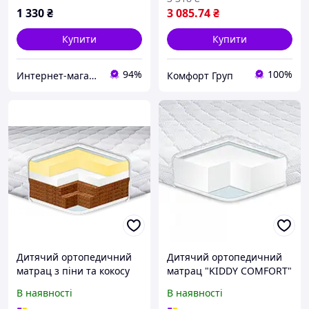
1 330
₴
3 085
.74
₴
Купити
Купити
94%
100%
Интернет-магазин "GLADYS"
Комфорт Груп
Дитячий ортопедичний
Дитячий ортопедичний
матрац з піни та кокосу
матрац "KIDDY COMFORT"
Kiddy Mega Memory Cocos
8 см. від ТМ "Eurosleep"
В наявності
В наявності
Eurosleep