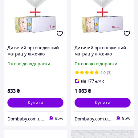
Дитячий ортопедичний
Дитячий ортопедичний
матрац у ліжечко
матрац у ліжечко
120*60*5 см кокос-
120*60*10 см кокос-
Готово до відправки
Готово до відправки
поролон +
поролон-кокос +
водонепроникний
водонепроникний
5.0
(3)
наматрацник
наматрацник
177
від
₴
/міс
833
₴
1 063
₴
Купити
Купити
95%
95%
Dombaby.com.ua - інтернет магазин дитячих товарів
Dombaby.com.ua - інтернет магазин дитячих товарів