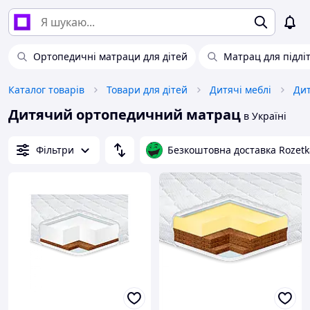
Ортопедичні матраци для дітей
Матрац для підліт
Каталог товарів
Товари для дітей
Дитячі меблі
Дит
Дитячий ортопедичний матрац
в Україні
Фільтри
Безкоштовна доставка Rozetk