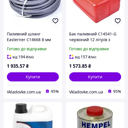
Паливний шланг
Бак паливний C14541-G
Easterner C14668 8 мм
червоний 12 літрів з
16.5 м з масла-
датчиком пального
Готово до відправки
Готово до відправки
бензостійкої гуми сірий
масло-бензостійкий
для човнів та катерів
пластик переносний для
194
157
від
₴
/міс
від
₴
/міс
човна та катера
1 935
.57
₴
1 573
.85
₴
Купити
Купити
95%
95%
Vkladovke.com.ua
Vkladovke.com.ua