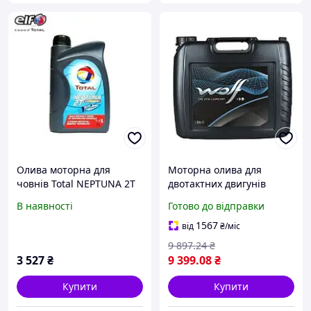
Олива моторна для
Моторна олива для
човнів Total NEPTUNA 2T
двотактних двигунів
SUPER SPORT, 1л 166229
WOLF OUTBOARD 2T TC-
В наявності
Готово до відправки
ELF 2T NEPTUNA 1
W3 20L
1567
від
₴
/міс
9 897
.24
₴
3 527
₴
9 399
.08
₴
Купити
Купити