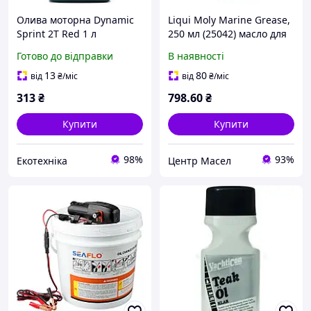
Олива моторна Dynamic
Liqui Moly Marine Grease,
Sprint 2T Red 1 л
250 мл (25042) масло для
(13301146) MOL
катеров
Готово до відправки
В наявності
13
80
від
₴
/міс
від
₴
/міс
313
₴
798
.60
₴
Купити
Купити
98%
93%
Екотехніка
Центр Масел