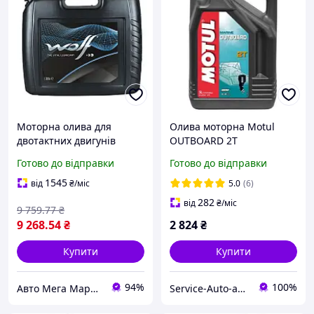
Моторна олива для
Олива моторна Motul
двотактних двигунів
OUTBOARD 2T
WOLF OUTBOARD 2T TC-
мінеральна, 5л
Готово до відправки
Готово до відправки
W3 20L
1545
від
₴
/міс
5.0
(6)
282
від
₴
/міс
9 759
.77
₴
9 268
.54
₴
2 824
₴
Купити
Купити
94%
100%
Авто Мега Маркет
Service-Auto-авторизированная точка продажи продукции компании MOTUL