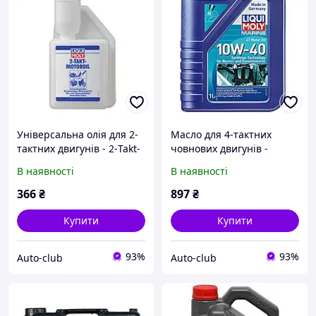
Універсальна олія для 2-
Масло для 4-тактних
тактних двигунів - 2-Takt-
човнових двигунів -
Motoroil 0.25л.
MARINE 4T MOTOR OIL
В наявності
В наявності
10W-40 1 л.
366
₴
897
₴
Купити
Купити
93%
93%
Auto-club
Auto-club