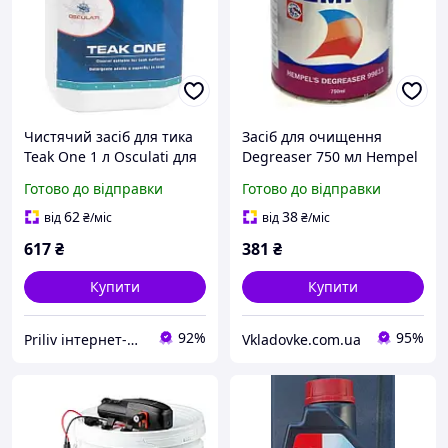
Чистячий засіб для тика
Засіб для очищення
Teak One 1 л Osculati для
Degreaser 750 мл Hempel
яхт і катерів глибоке
для човнів катерів та яхт
Готово до відправки
Готово до відправки
очищення олій та бруду
знежирення очищення
від олії та воску
62
38
від
₴
/міс
від
₴
/міс
617
₴
381
₴
Купити
Купити
92%
95%
Priliv інтернет-магазин
Vkladovke.com.ua