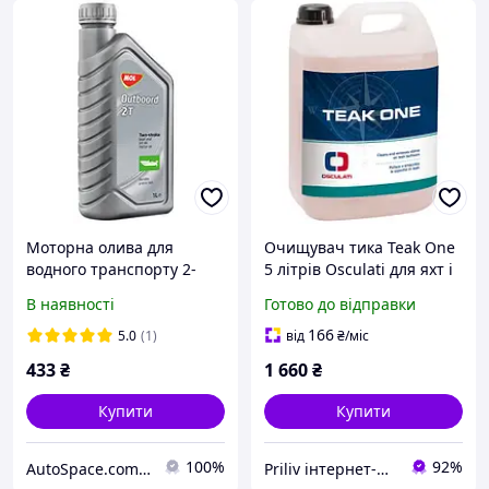
Моторна олива для
Очищувач тика Teak One
водного транспорту 2-
5 літрів Osculati для яхт і
тактна MOL 2T Outboard
човнів ефективний проти
В наявності
Готово до відправки
1L ( TC-W3)
плям масла і бруду
166
5.0
(1)
від
₴
/міс
433
₴
1 660
₴
Купити
Купити
100%
92%
AutoSpace.com.ua
Priliv інтернет-магазин