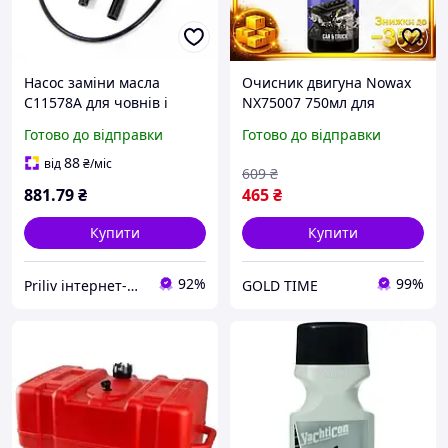
Насос заміни масла
Очисник двигуна Nowax
C11578A для човнів і
NX75007 750мл для
катерів компактний
автомобілів мотоциклів та
Готово до відправки
Готово до відправки
надійний легка заміна
катерів очищення від олії
масла сумісний з усіма
та бруду GL-55
88
від
₴
/міс
609
₴
типами трансмісій
881
.79
₴
465
₴
Купити
Купити
92%
99%
Priliv інтернет-магазин
GOLD TIME