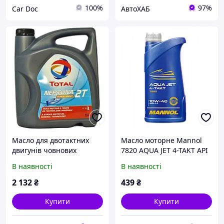
100%
97%
Car Doc
АвтоХАБ
Масло для двотактних
Масло моторне Mannol
двигунів човнових
7820 AQUA JET 4-TAKT API
моторів TOTAL NEPTUNA
SL 1л чотиритактне для
В наявності
В наявності
2T SUPER SPORT каністра
гідроциклів
5л
2 132
₴
439
₴
Купити
Купити