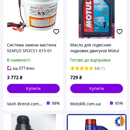
Система заміни мастила
Масло для підвісних
SEAFLO SFOCS1-015-01
лодкових двигунів Motul
(12V) Електричний насос
OUTBOARD 2T (1L)
В наявності
Готово до відправки
для катерів та
генераторів
377
від
₴
/міс
5.0
(1)
3 772
₴
729
₴
Купити
Купити
98%
95%
Vash-Brend.com.ua
MotoRR.com.ua