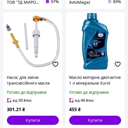
97%
89%
ТОВ "ТД МИРОИЛ"
AvtoMagaz
Насос для зміни
Масло моторне двотактне
трансмісійного масла
1 л мінеральне Eurol
C24543 компактний
Super Outboard 2T TC-W3
Готово до відправки
Готово до відправки
універсальний швидка
для човнових двигунів
заміна для човнів і
захист від зносу і корозії
30
46
від
₴
/міс
від
₴
/міс
катерів 12В 5л/хв
301
.21
₴
455
₴
Купити
Купити