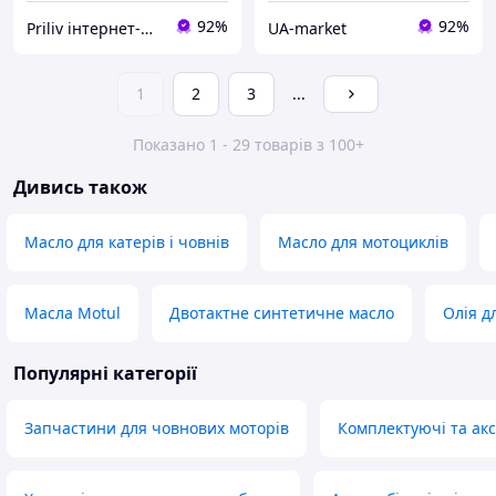
92%
92%
Priliv інтернет-магазин
UA-market
1
2
3
...
Показано 1 - 29 товарів з 100+
Дивись також
Масло для катерів і човнів
Масло для мотоциклів
Масла Motul
Двотактне синтетичне масло
Олія д
Популярні категорії
Запчастини для човнових моторів
Комплектуючі та акс