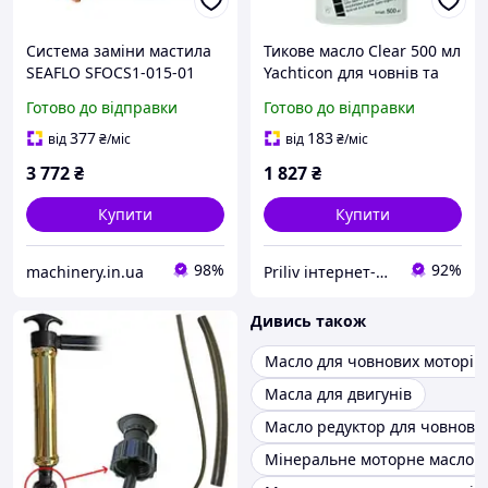
Система заміни мастила
Тикове масло Clear 500 мл
SEAFLO SFOCS1-015-01
Yachticon для човнів та
(12V) Електричний насос
катерів швидке
Готово до відправки
Готово до відправки
для катерів та
нанесення захист
генераторів
деревини Німеччина
377
183
від
₴
/міс
від
₴
/міс
3 772
₴
1 827
₴
Купити
Купити
98%
92%
machinery.in.ua
Priliv інтернет-магазин
Дивись також
Масло для човнових моторів 
Масла для двигунів
Масло редуктор для човнови
Мінеральне моторне масло