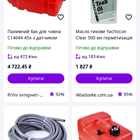
Паливний бак для човна
Масло тикове Yachticon
C14644 45л з датчиком
Clear 500 мл герметизація
рівня і колесами розмір
палуб швидке висихання
Готово до відправки
Готово до відправки
678x375x315 масло-
для яхт катерів лодок
бензостійкий пластик
472
183
від
₴
/міс
від
₴
/міс
4 722
.45
₴
1 827
₴
Купити
Купити
92%
95%
Priliv інтернет-магазин
Vkladovke.com.ua