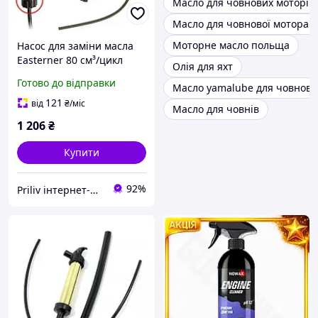
Масло для човнових моторів 
Масло для човнової мотора 2
Моторне масло польща
Насос для заміни масла
Easterner 80 см³/цикл
Олія для яхт
універсальний для човнів
Готово до відправки
Масло yamalube для човнови
і катерів 203 мм з
адаптером та шлангами
121
від
₴
/міс
Масло для човнів
1 206
₴
Купити
92%
Priliv інтернет-магазин