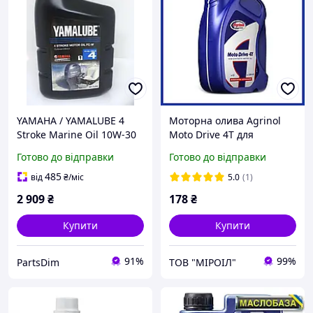
YAMAHA / YAMALUBE 4
Моторна олива Agrinol
Stroke Marine Oil 10W-30
Moto Drive 4T для
4L Синтетичне моторне
бензинових човнів 1 л,
Готово до відправки
Готово до відправки
масло для водної техніки
напівсинтетична
автоолія для мототехніки
485
від
₴
/міс
5.0
(1)
2 909
₴
178
₴
Купити
Купити
91%
99%
PartsDim
ТОВ "МІРОІЛ"