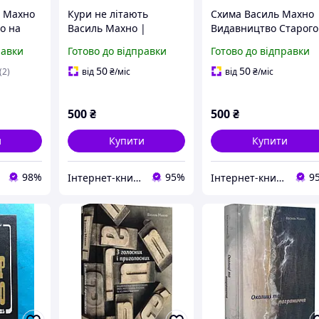
р Махно
Кури не літають
Схима Василь Махно 
то на
Василь Махно |
Видавництво Старого
Видавництво Старого
Лева, книга
равки
Готово до відправки
Готово до відправки
Лева, книга
українською, нова,
українською, нова,
тверда
50
50
(2)
від
₴
/міс
від
₴
/міс
тверда
500
₴
500
₴
и
Купити
Купити
98%
95%
9
Інтернет-книгарня “На Переломі"
Інтернет-книгарня “На Переломі"