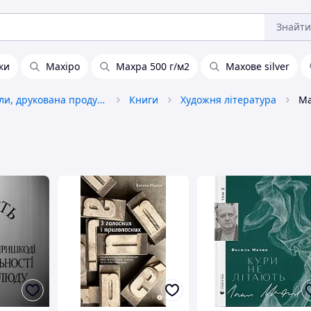
Знайти
ки
Махіро
Махра 500 г/м2
Махове silver
Книги, журнали, друкована продукція
Книги
Художня література
Ма