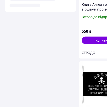
Книга Ангел і о
віршами про во
воду. Автор - В
Готово до відп
Махно (ВСЛ)
550
₴
Купит
СТРОДО