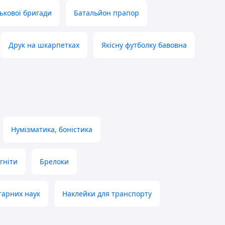
ькової бригади
Батальйон прапор
Друк на шкарпетках
Якісну футболку бавовна
Нумізматика, боністика
гніти
Брелоки
ітарних наук
Наклейки для транспорту