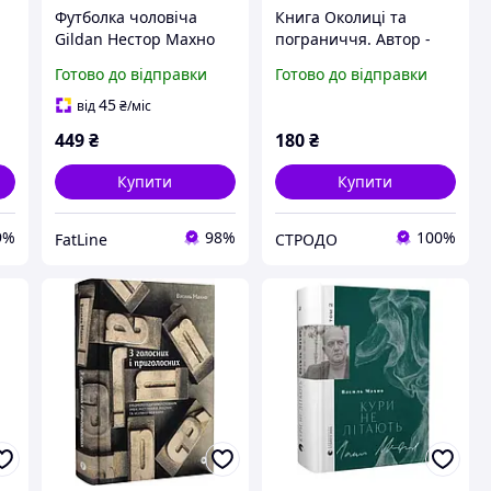
Футболка чоловіча
Книга Околиці та
Gildan Нестор Махно
пограниччя. Автор -
Смерть всім, хто на
Василь Махно (Yakaboo)
Готово до відправки
Готово до відправки
пиришкоді
45
від
₴
/міс
449
₴
180
₴
Купити
Купити
9%
98%
100%
FatLine
СТРОДО