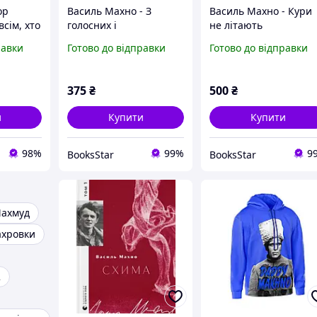
ор
Василь Махно - З
Василь Махно - Кури
сім, хто
голосних і
не літають
приголосних.
равки
Готово до відправки
Готово до відправки
Енциклопедичний
словник імен, міст,
птахів, рослин...
375
₴
500
₴
и
Купити
Купити
98%
99%
9
BooksStar
BooksStar
ахмуд
хровки
2