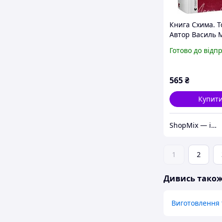
Книга Схима. Т
Автор Василь 
(Укр.) (обклади
Готово до відп
тверда) 2024 р.
565
₴
Купит
ShopMix — інтернет-магазин сумок та аксесуарів
1
2
Дивись тако
Виготовлення 