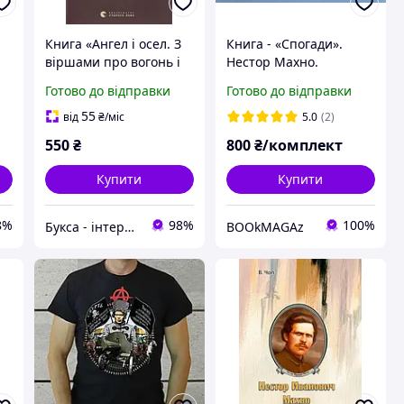
Книга «Ангел і осел. З
Книга - «Спогади».
віршами про вогонь і
Нестор Махно.
воду». Автор - Василь
Мемуари,
Готово до відправки
Готово до відправки
Махно
автобіографічне
історичне видання.
55
від
₴
/міс
5.0
(2)
550
₴
800
₴/комплект
Купити
Купити
8%
98%
100%
Букса - інтернет-магазин книг, товарів для дітей та подарунків
BOOkMAGAz