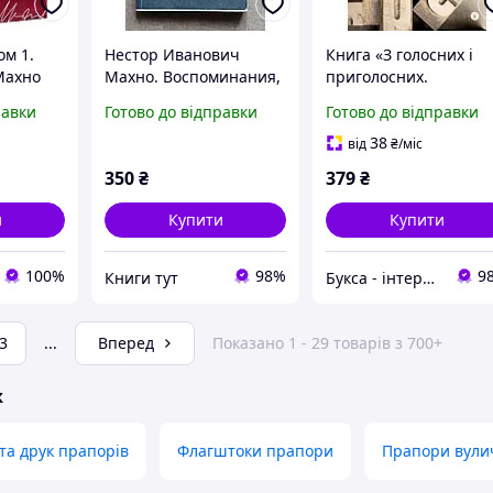
ом 1.
Нестор Иванович
Книга «З голосних і
Махно
Махно. Воспоминания,
приголосних.
нка
материалы и
Енциклопедичний
равки
Готово до відправки
Готово до відправки
 17
документы.
словник імен, міст,
птахів, рослин...».
38
від
₴
/міс
Автор - Василь Махн
350
₴
379
₴
и
Купити
Купити
100%
98%
9
Книги тут
Букса - інтернет-магазин книг, товарів для дітей та подарунків
3
...
Вперед
Показано 1 - 29 товарів з 700+
ж
та друк прапорів
Флагштоки прапори
Прапори вули