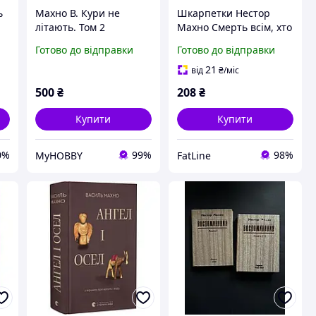
ь
Махно В. Кури не
Шкарпетки Нестор
літають. Том 2
Махно Смерть всім, хто
на пиришкоді
Готово до відправки
Готово до відправки
21
від
₴
/міс
500
₴
208
₴
Купити
Купити
0%
99%
98%
MyHOBBY
FatLine