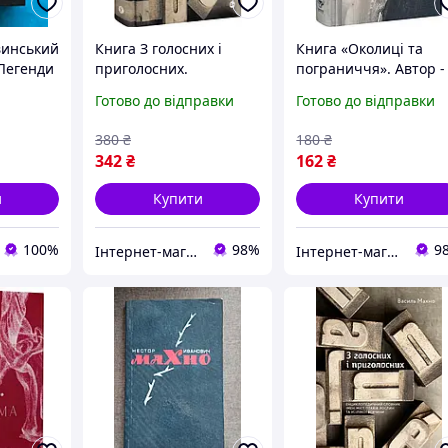
винський
Книга З голосних і
Книга «Околиці та
Легенди
приголосних.
пограниччя». Автор -
Енциклопедичний
Василь Махно
Готово до відправки
Готово до відправки
словник імен, міст,
птахів, рослин. Автор -
380
₴
180
₴
Василь Махно
342
₴
162
₴
и
Купити
Купити
100%
98%
9
Інтернет-магазин "BIZLIT"
Інтернет-магазин "BIZLIT"