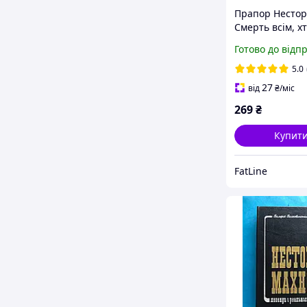
Прапор Несто
Смерть всім, х
пиришкоді
Готово до відп
5.0
27
від
₴
/міс
269
₴
Купит
FatLine