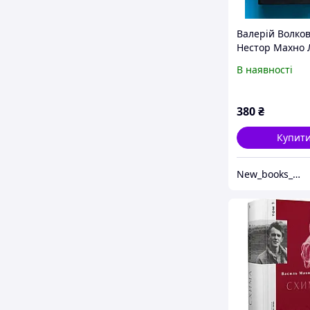
Валерій Волко
Нестор Махно 
і реальність
В наявності
380
₴
Купит
New_books_kiev Книжковий інтернет-склад