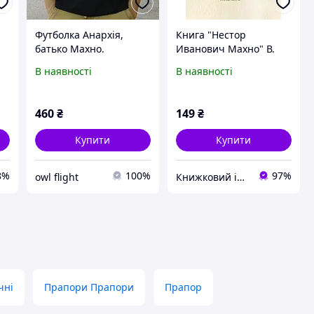
Футболка Анархія,
Книга "Нестор
батько Махно.
Иванович Махно" В.
Чоп.
В наявності
В наявності
о
460
₴
149
₴
Купити
Купити
8%
100%
97%
owl flight
Книжковий інтернет-магазин "BestBook" Наш instagram - @knigi_best
чні
Прапори Прапори
Прапор