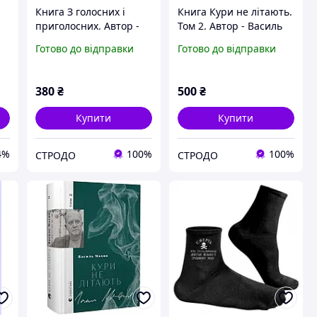
Книга З голосних і
Книга Кури не літають.
приголосних. Автор -
Том 2. Автор - Василь
o»
Василь Махно (Yakaboo)
Махно (ВСЛ)
Готово до відправки
Готово до відправки
380
₴
500
₴
Купити
Купити
4%
100%
100%
СТРОДО
СТРОДО