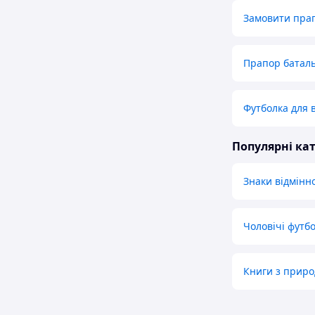
Замовити пра
Прапор батал
Футболка для 
Популярні кат
Знаки відмінно
Чоловічі футб
Книги з приро