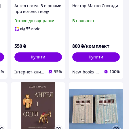
|
Ангел і осел. З віршами
Нестор Махно Спогади
про вогонь і воду
Василь Махно |
Готово до відправки
В наявності
Видавництво Старого
Лева, книга
55
від
₴
/міс
українською, нова,
тверда
550
₴
800
₴/комплект
Купити
Купити
5%
95%
100%
Інтернет-книгарня “На Переломі"
New_books_kiev Книжковий інтернет-склад