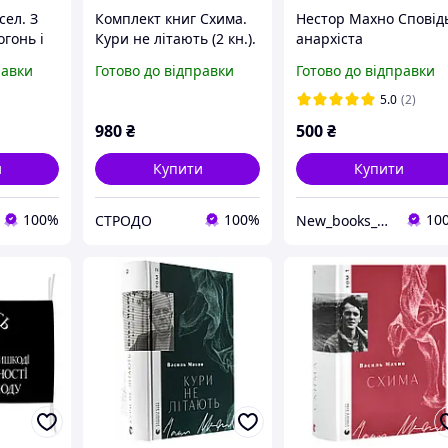
сел. З
Комплект книг Схима.
Нестор Махно Сповід
гонь і
Кури не літають (2 кн.).
анархіста
асиль
Автор - Василь Махно
равки
Готово до відправки
Готово до відправки
(ВСЛ)
5.0
(2)
980
₴
500
₴
и
Купити
Купити
100%
100%
10
СТРОДО
New_books_kiev Книжковий інтернет-склад