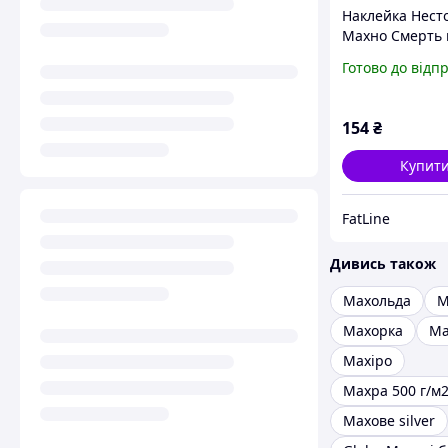
Наклейка Нест
Махно Смерть в
на пиришкоді
Готово до відп
154
₴
Купит
FatLine
Дивись також
Махольда
М
Махорка
Ма
Махіро
Махра 500 г/м
Махове silver