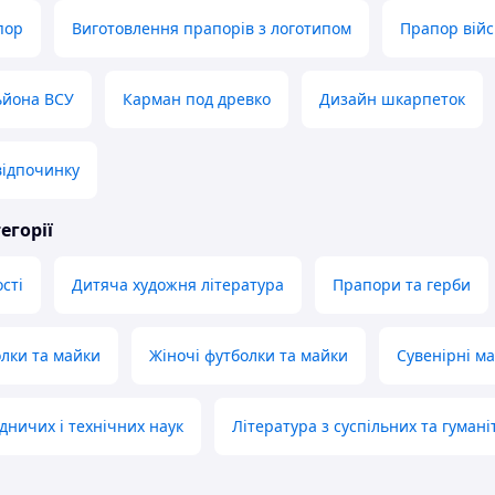
пор
Виготовлення прапорів з логотипом
Прапор війс
ьйона ВСУ
Карман под древко
Дизайн шкарпеток
відпочинку
егорії
сті
Дитяча художня література
Прапори та герби
олки та майки
Жіночі футболки та майки
Сувенірні ма
дничих і технічних наук
Література з суспільних та гуман