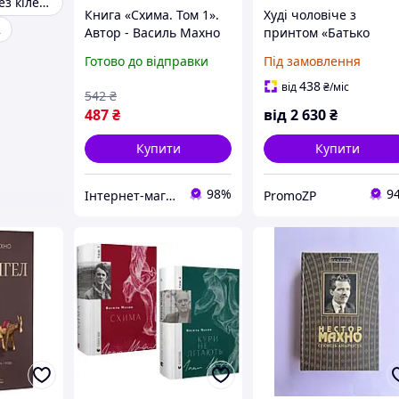
Globe Махові без кілець
Книга «Схима. Том 1».
Худі чоловіче з
2
Автор - Василь Махно
принтом «Батько
Махно. Daddy Makhn
Готово до відправки
Під замовлення
438
від
₴
/міс
542
₴
487
₴
від
2 630
₴
Купити
Купити
98%
9
Інтернет-магазин "BIZLIT"
PromoZP