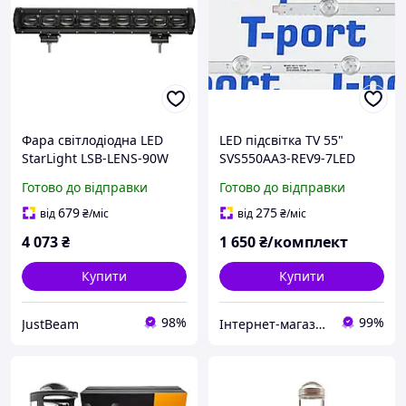
Фара світлодіодна LED
LED підсвітка TV 55"
StarLight LSB-LENS-90W
SVS550AA3-REV9-7LED
Cree 12-24v Flood
LENS-15mm
Готово до відправки
Готово до відправки
(2014CURVED55-FCOM9-
REV1.0)
679
275
від
₴
/міс
від
₴
/міс
4 073
₴
1 650
₴/комплект
Купити
Купити
98%
99%
JustBeam
Інтернет-магазин T-port