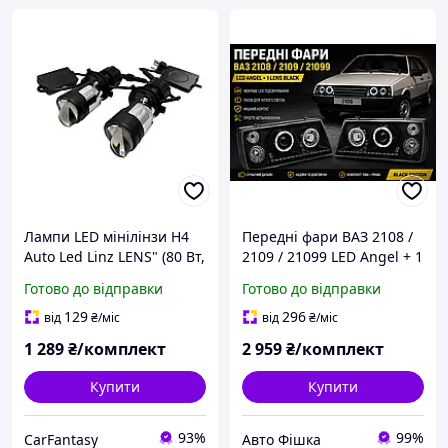
Лампи LED мінілінзи Н4
Передні фари ВАЗ 2108 /
Auto Led Linz LENS" (80 Вт,
2109 / 21099 LED Angel + 1
16000 Лм, 5700К, 12-24v,
LENS BLACK ліва + права
Готово до відправки
Готово до відправки
Цоколь H4)
129
296
від
₴
/міс
від
₴
/міс
1 289
₴/комплект
2 959
₴/комплект
Купити
Купити
93%
99%
CarFantasy
Авто Фішка