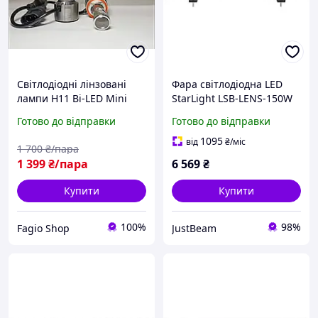
Світлодіодні лінзовані
Фара світлодіодна LED
лампи H11 Bi-LED Mini
StarLight LSB-LENS-150W
Lens 12 V
Cree 12-24v Flood
Готово до відправки
Готово до відправки
1095
від
₴
/міс
1 700
₴/пара
1 399
₴/пара
6 569
₴
Купити
Купити
100%
98%
Fagio Shop
JustBeam