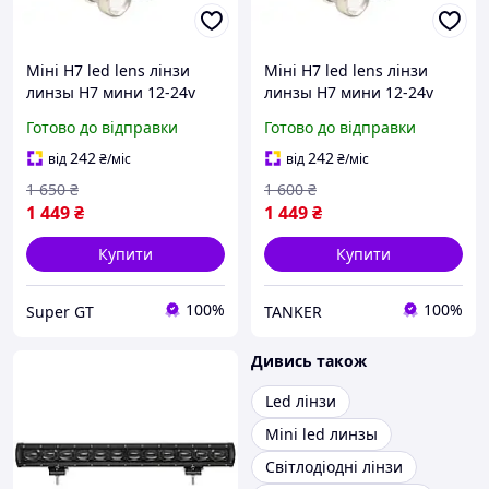
Міні H7 led lens лінзи
Міні H7 led lens лінзи
линзы Н7 мини 12-24v
линзы Н7 мини 12-24v
Готово до відправки
Готово до відправки
242
242
від
₴
/міс
від
₴
/міс
1 650
₴
1 600
₴
1 449
₴
1 449
₴
Купити
Купити
100%
100%
Super GT
TANKER
Дивись також
Led лінзи
Mini led линзы
Світлодіодні лінзи