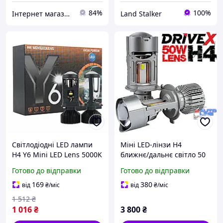
84%
100%
Інтернет магазин "Авто Кактус"
Land Stalker
Світлодіодні LED лампи
Міні LED-лінзи H4
H4 Y6 Mini LED Lens 5000K
ближнє/дальнє світло 50
8000Lm 12V-24V лінзовані
Вт 9-32В DriveX LE-09 H4
Готово до відправки
Готово до відправки
міні бі-лед пасивне
Mini led lens (комплект)
охолодження (комплект 2
169
380
від
₴
/міс
від
₴
/міс
шт.)
1 512
₴
1 016
₴
3 800
₴