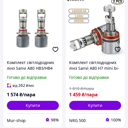
Комплект світлодіодних
Комплект світлодіодних
лінз Sanvi A80 HB3/HB4
лінз Sanvi A80 H7 mini bi-
(9005/9006) mini bi led
led projector lens
Готово до відправки
Готово до відправки
projector lens
262
від
₴
/міс
1 810
₴/пара
1 574
₴/пара
1 459
₴/пара
Купити
Купити
98%
100%
Mur-shop
NRG 500