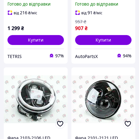
bi led projector lens+
ангельские глазки+4led
Готово до відправки
Готово до відправки
шт. HQ (Flagmus)
216
91
від
₴
/міс
від
₴
/міс
957
₴
1 299
₴
907
₴
Купити
Купити
97%
94%
TETRIS
AutoPartsX
Фара 2103-2106 LED
Фара 2101-2121 LED