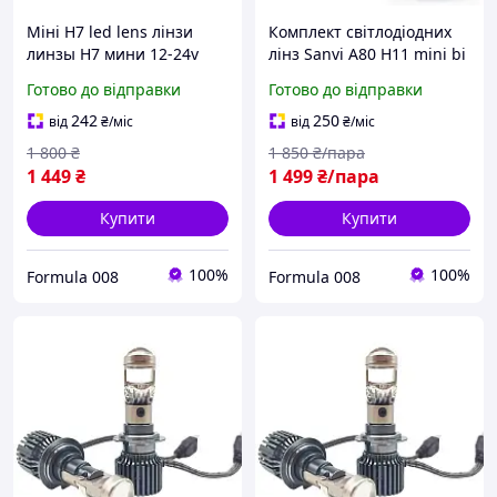
Міні H7 led lens лінзи
Комплект світлодіодних
линзы Н7 мини 12-24v
лінз Sanvi A80 H11 mini bi
led projector lens
Готово до відправки
Готово до відправки
242
250
від
₴
/міс
від
₴
/міс
1 800
₴
1 850
₴/пара
1 449
₴
1 499
₴/пара
Купити
Купити
100%
100%
Formula 008
Formula 008