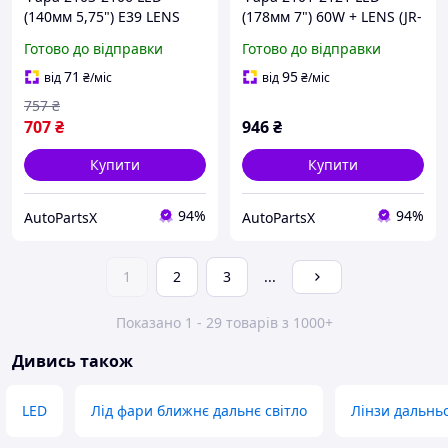
(140мм 5,75") E39 LENS
(178мм 7") 60W + LENS (JR-
(Flagmus)
4) шт. (Megalight)
Готово до відправки
Готово до відправки
71
95
від
₴
/міс
від
₴
/міс
757
₴
707
₴
946
₴
Купити
Купити
94%
94%
AutoPartsX
AutoPartsX
1
2
3
...
Показано 1 - 29 товарів з 1000+
Дивись також
LED
Лід фари ближнє дальнє світло
Лінзи дальньо