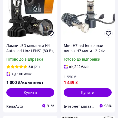
Лампи LED мінілінзи Н4
Міні H7 led lens лінзи
Auto Led Linz LENS" (80 Вт,
линзы Н7 мини 12-24v
16000 Лм, 5700К, 12-24v,
Готово до відправки
Готово до відправки
Цоколь H4)
242
5.0
(21)
від
₴
/міс
100
від
₴
/міс
1 550
₴
1 000
₴/комплект
1 449
₴
Купити
Купити
91%
98%
RenaAvto
Інтернет магазин DRAGON MAG