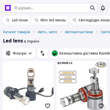
Led лінзи
Mini led линзы
Світлодіодні лінзи
Каталог товарів
Авто-, мото
Автозапчастини
Світл
Led lens
в Україні
Фільтри
Безкоштовна доставка Rozetk