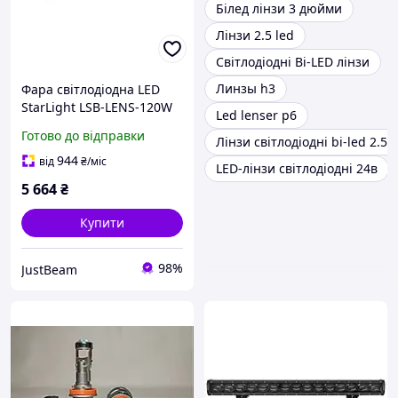
Білед лінзи 3 дюйми
Лінзи 2.5 led
Світлодіодні Bi-LED лінзи
Линзы h3
Фара світлодіодна LED
StarLight LSB-LENS-120W
Led lenser p6
Cree 12-24v Flood
Готово до відправки
Лінзи світлодіодні bi-led 2.5
944
від
₴
/міс
LED-лінзи світлодіодні 24в
5 664
₴
Купити
98%
JustBeam