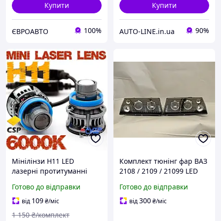
Купити
Купити
100%
90%
ЄВРОАВТО
AUTO-LINE.in.ua
Мінілінзи H11 LED
Комплект тюнінг фар ВАЗ
лазерні протитуманні
2108 / 2109 / 21099 LED
(6000К, біле світло) LED
Angel + 1 LENS BLACK
Готово до відправки
Готово до відправки
Mini Laser Lens H11 6000K
ліва+права
Canbus v1
109
300
від
₴
/міс
від
₴
/міс
1 150
₴/комплект