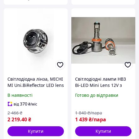
Світлодіодна лінза, MICHI
Світлодіодні лампи HB3
MI Uni.BiReflector LED lens
Bi-LED Mini Lens 12V з
3.0 (A5)
вентилятором
В наявності
Готово до відправки
охолодження
370
від
₴
/міс
2 466
₴
1 840
₴/пара
2 219
.40
₴
1 439
₴/пара
Купити
Купити