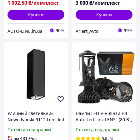
1 092
.50
₴/комплект
3 000
₴/комплект
Купити
Купити
90%
99%
AUTO-LINE.in.ua
Ariart_Avto
Уличный светильник
Лампи LED мінілінзи Н4
Nowodvorski 9112 Lens led
Auto Led Linz LENS" (80 Вт,
16000 Лм, 5700К, 12-24v,
Готово до відправки
Готово до відправки
Цоколь H4)
481
від
₴
/міс
5.0
(5)