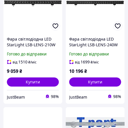
Фара світлодіодна LED
Фара світлодіодна LED
StarLight LSB-LENS-210W
StarLight LSB-LENS-240W
Cree 12-24v Flood
Cree 12-24v Flood
Готово до відправки
Готово до відправки
1510
1699
від
₴
/міс
від
₴
/міс
9 059
₴
10 196
₴
Купити
Купити
98%
98%
JustBeam
JustBeam