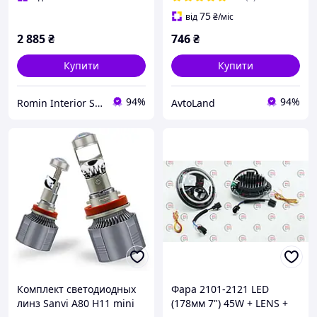
75
від
₴
/міс
2 885
₴
746
₴
Купити
Купити
94%
94%
Romin Interior Store
AvtoLand
Комплект светодиодных
Фара 2101-2121 LED
линз Sanvi A80 H11 mini
(178мм 7") 45W + LENS +