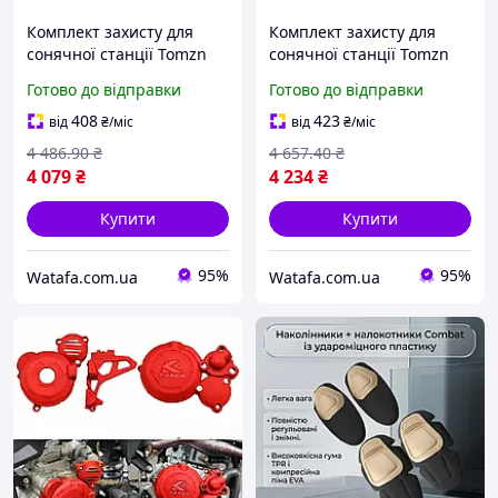
Комплект захисту для
Комплект захисту для
сонячної станції Tomzn
сонячної станції Tomzn
TOPV12-2-2 DC600V 2
TOPV12-2-2 DC800V 2
Готово до відправки
Готово до відправки
MPPT контролера (ручна
MPPT контролера (ручна
збірка)
збірка)
408
423
від
₴
/міс
від
₴
/міс
4 486
.90
₴
4 657
.40
₴
4 079
₴
4 234
₴
Купити
Купити
95%
95%
Watafa.com.ua
Watafa.com.ua