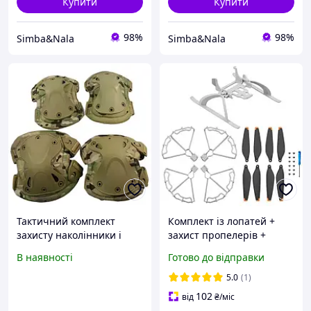
Купити
Купити
98%
98%
Simba&Nala
Simba&Nala
Тактичний комплект
Комплект із лопатей +
захисту наколінники і
захист пропелерів +
налокітники UKC 6914
посадочні опори для
В наявності
Готово до відправки
камуфляж
дрона DJI Mini 3 Pro
5.0
(1)
102
від
₴
/міс