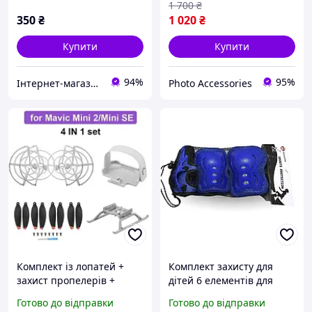
1 700
₴
350
₴
1 020
₴
Купити
Купити
94%
95%
Інтернет-магазин "Mak7"
Photo Accessories
Комплект із лопатей +
Комплект захисту для
захист пропелерів +
дітей 6 елементів для
посадочні опори +
спорту з регулюванням
Готово до відправки
Готово до відправки
фіксатор DJI Mavic Mini 2 /
розміру синій GN-16326