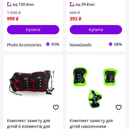
Mini SE
100
39
від
₴
/міс
від
₴
/міс
1 500
₴
666
₴
999
₴
392
₴
Купити
Купити
95%
98%
Photo Accessories
NovaGoods
Комплект захисту для
Комплект захисту для
дітей 6 елементів для
дітей наколінники