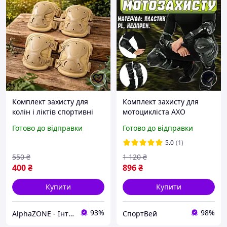
Комплект захисту для
Комплект захисту для
колін і ліктів спортивні
мотоцикліста AXO
регульовані захисні Набір
наколінники та
Готово до відправки
Готово до відправки
наколінників і
налокітники мотозахисту
налокітників 4 шт
екіпірування для
5.0
(1)
мотоцикліста
550
₴
1 120
₴
400
₴
896
₴
Купити
Купити
93%
98%
AlphaZONE - Інтернет гіпермаркет
CпортВей