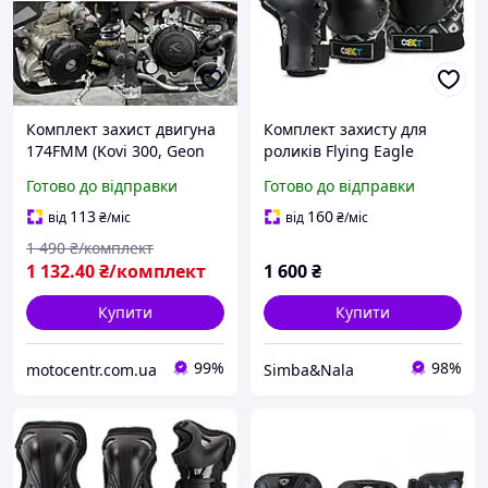
Комплект захист двигуна
Комплект захисту для
174FMM (Kovi 300, Geon
роликів Flying Eagle
GNS, CRF300, Kaya 612,
Cobet, наколінники,
Готово до відправки
Готово до відправки
Pro Factory 300) кришки
налокітники і рукавички
картера, помпи, зірки
113
160
від
₴
/міс
від
₴
/міс
1 490
₴/комплект
1 132
.40
₴/комплект
1 600
₴
Купити
Купити
99%
98%
motocentr.com.ua
Simba&Nala