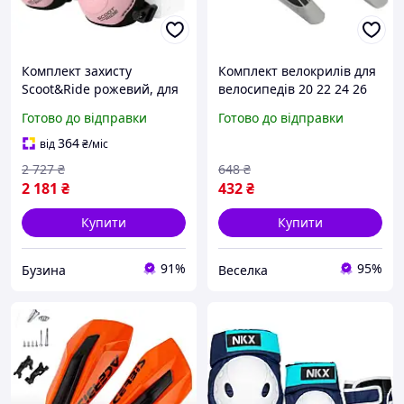
Комплект захисту
Комплект велокрилів для
Scoot&Ride рожевий, для
велосипедів 20 22 24 26
дитини XXS, до 25 кг SR-
дюймів захист від бруду
Готово до відправки
Готово до відправки
230925-ROSE buzyna
та бризок для комфортної
їзди FLAME
364
від
₴
/міс
2 727
₴
648
₴
2 181
₴
432
₴
Купити
Купити
91%
95%
Бузина
Веселка