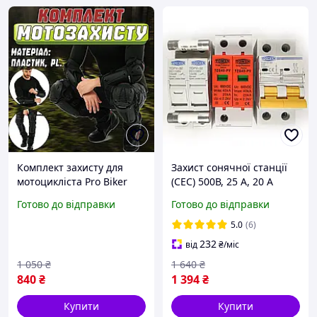
Комплект захисту для
Захист сонячної станції
мотоцикліста Pro Biker
(СЕС) 500В, 25 А, 20 А
наколінники та
запоб. комплект
Готово до відправки
Готово до відправки
налокітники мотозахисту
інвертора,
для мотоцикліста
блискавкозахист
5.0
(6)
232
від
₴
/міс
1 050
₴
1 640
₴
840
₴
1 394
₴
Купити
Купити