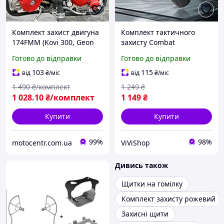
Комплект захист двигуна
Комплект тактичного
174FMM (Kovi 300, Geon
захисту Combat
GNS, CRF300, Kaya 612,
наколінники та
Готово до відправки
Готово до відправки
Pro Factory 300) кришки
налокітники коричневі
картера, помпи, зірки
пластикові для безпеки в
103
115
від
₴
/міс
від
₴
/міс
польових умовах
1 490
₴/комплект
1 249
₴
1 028
.10
₴/комплект
1 149
₴
Купити
Купити
99%
98%
motocentr.com.ua
ViViShop
Дивись також
Щитки на гомілку
Комплект захисту рожевий
Захисні щити