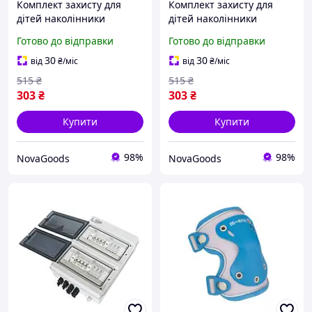
Комплект захисту для
Комплект захисту для
дітей наколінники
дітей наколінники
налокітники-долонники
налокітники зап'ястя
Готово до відправки
Готово до відправки
розмір S унісекс для
розмір S чорно-червоний
активного відпочинку
GN-16330
30
30
від
₴
/міс
від
₴
/міс
синій GN-16329
515
₴
515
₴
303
₴
303
₴
Купити
Купити
98%
98%
NovaGoods
NovaGoods