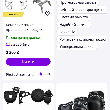
Протекторний захист
Змінний захист для щитка за
Системи захисту
Надійний захист
Комплект: захист
пропелерів + посадочні
Захист iv
опори + фіксатор DJI Air 3
Готово до відправки
Роликовий комплект захисто
230
від
₴
/міс
Універсальна захист
2 300
₴
Купити
95%
Photo Accessories