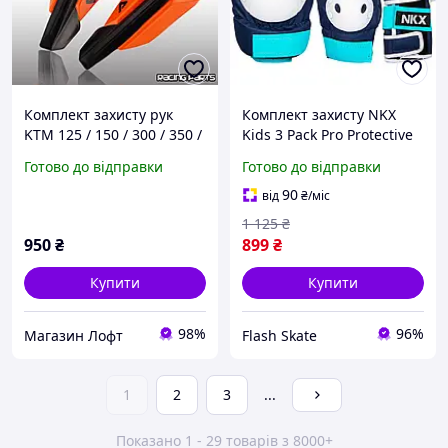
Комплект захисту рук
Комплект захисту NKX
KTM 125 / 150 / 300 / 350 /
Kids 3 Pack Pro Protective
450 / 500
Blue/Mint S (nkx348)
Готово до відправки
Готово до відправки
90
від
₴
/міс
1 125
₴
950
₴
899
₴
Купити
Купити
98%
96%
Магазин Лофт
Flash Skate
1
2
3
...
Показано 1 - 29 товарів з 8000+