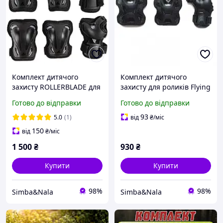
Комплект дитячого
Комплект дитячого
захисту ROLLERBLADE для
захисту для роликів Flying
катання на роликах
Eagle NS Black,
Готово до відправки
Готово до відправки
наколінники,
налокітники, захист для
93
5.0
(1)
від
₴
/міс
зап'ястя.
150
від
₴
/міс
1 500
₴
930
₴
Купити
Купити
98%
98%
Simba&Nala
Simba&Nala