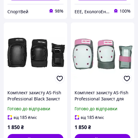
98%
100%
CпортВей
EEE, ЕкологоЕнергоЕконом
Комплект захисту AS-Fish
Комплект захисту AS-Fish
Professional Black Захист
Professional Захист для
для роликів Захисне
роликів Захисне
Готово до відправки
Готово до відправки
спортивне
спортивне
обмундирування
обмундирування
185
185
від
₴
/міс
від
₴
/міс
1 850
₴
1 850
₴