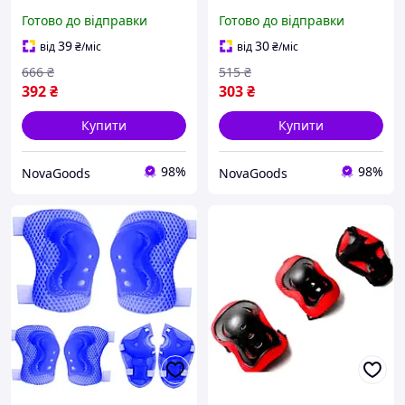
спорту та активних ігор
налокітники-долонники
Готово до відправки
Готово до відправки
чорно-червоний GN-
розмір S для катання
16327
зелений GN-16328
39
30
від
₴
/міс
від
₴
/міс
666
₴
515
₴
392
₴
303
₴
Купити
Купити
98%
98%
NovaGoods
NovaGoods