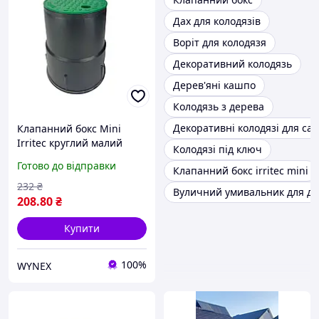
Дах для колодязів
Воріт для колодязя
Декоративний колодязь
Дерев'яні кашпо
Колодязь з дерева
Декоративні колодязі для сад
Клапанний бокс Mini
Irritec круглий малий
Колодязі під ключ
Готово до відправки
Клапанний бокс irritec mini
232
₴
Вуличний умивальник для да
208
.80
₴
Купити
100%
WYNEX