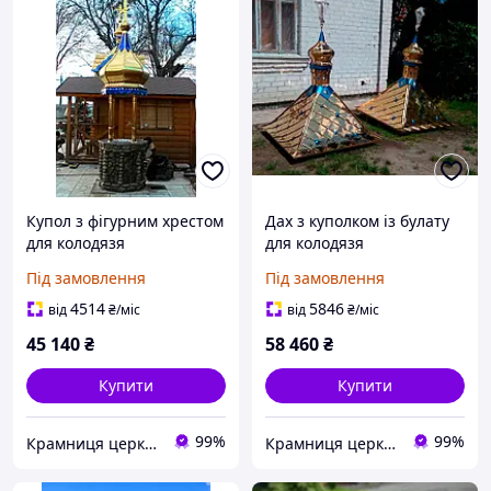
Купол з фігурним хрестом
Дах з куполком із булату
для колодязя
для колодязя
виготовлення на
1,35×1,35×2,1 м
Під замовлення
Під замовлення
замовлення
4514
5846
від
₴
/міс
від
₴
/міс
45 140
₴
58 460
₴
Купити
Купити
99%
99%
Крамниця церковних виробів «Грааль»
Крамниця церковних виробів «Грааль»