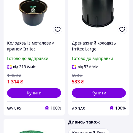
Колодязь із металевим
Дренажний колодязь
краном Irritec
Irritec Large
IGPOZ2000NA2C
Готово до відправки
Готово до відправки
219
53
від
₴
/міс
від
₴
/міс
1 460
₴
593
₴
1 314
₴
533
₴
Купити
Купити
100%
100%
WYNEX
AGRAS
Дивись також
Клапанний бокс