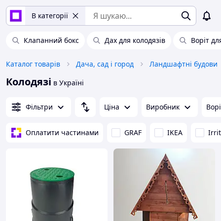
В категорії
Клапанний бокс
Дах для колодязів
Воріт дл
Каталог товарів
Дача, сад і город
Ландшафтні будови
Колодязі
в Україні
Фільтри
Ціна
Виробник
Ворі
Оплатити частинами
GRAF
IKEA
Irri