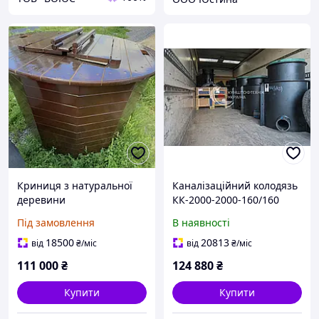
Криниця з натуральної
Каналізаційний колодязь
деревини
КК-2000-2000-160/160
Під замовлення
В наявності
18500
20813
від
₴
/міс
від
₴
/міс
111 000
₴
124 880
₴
Купити
Купити