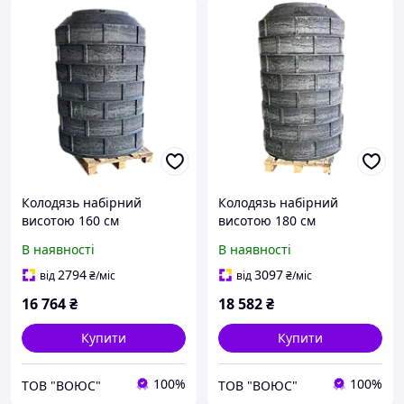
Колодязь набірний
Колодязь набірний
висотою 160 см
висотою 180 см
В наявності
В наявності
2794
3097
від
₴
/міс
від
₴
/міс
16 764
₴
18 582
₴
Купити
Купити
100%
100%
ТОВ "ВОЮС"
ТОВ "ВОЮС"