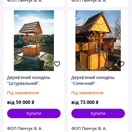
ФОП Пинчук В. А.
ФОП Пинчук В. А.
Дерев'яний колодязь
Дерев'яний колодязь
"Штурвальний".
"Сонячний".
Комплект.
Під замовлення
Під замовлення
від
59 000
₴
від
73 000
₴
Купити
Купити
ФОП Пинчук В. А.
ФОП Пинчук В. А.