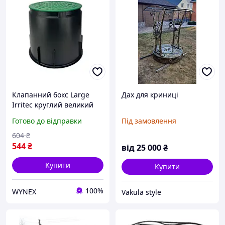
Клапанний бокс Large
Дах для криниці
Irritec круглий великий
Готово до відправки
Під замовлення
604
₴
544
₴
від
25 000
₴
Купити
Купити
100%
WYNEX
Vakula style