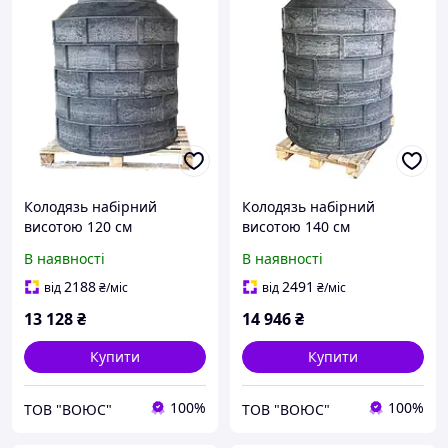
Колодязь набірний
Колодязь набірний
висотою 120 см
висотою 140 см
В наявності
В наявності
2188
2491
від
₴
/міс
від
₴
/міс
13 128
₴
14 946
₴
Купити
Купити
100%
100%
ТОВ "ВОЮС"
ТОВ "ВОЮС"