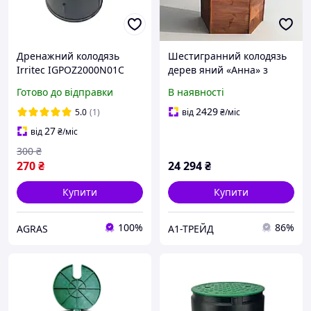
Дренажний колодязь
Шестигранний колодязь
Irritec IGPOZ2000N01C
дерев яний «Анна» з
двосхилим дахом
Готово до відправки
В наявності
2429
5.0
(1)
від
₴
/міс
27
від
₴
/міс
300
₴
270
₴
24 294
₴
Купити
Купити
100%
86%
AGRAS
А1-ТРЕЙД