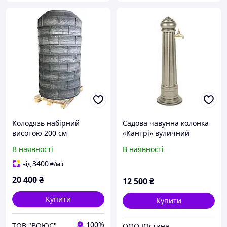
Колодязь набірний
Садова чавунна колонка
висотою 200 см
«Кантрі» вуличний
умивальник (художнє
В наявності
В наявності
литво)
3400
від
₴
/міс
20 400
₴
12 500
₴
Купити
Купити
100%
ТОВ "ВОЮС"
ООО Юстина