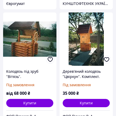
Єврогумат
КУНШТОФТЕХНІК УКРАЇНА
Колодязь під зруб
Дерев'яний колодязь
"Вітязь".
"Цвіркун". Комплект.
Під замовлення
Під замовлення
від
68 000
₴
35 000
₴
Купити
Купити