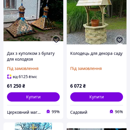
Дах з куполком з булату
Колодець для декора саду
для колодязя
1,35*1,35*2,1 м
Під замовлення
Під замовлення
6125
від
₴
/міс
61 250
₴
6 072
₴
Купити
Купити
99%
96%
Церковний магазин "Трикірій"
Садовий