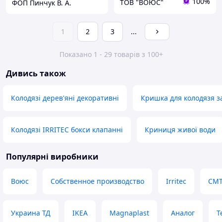
100%
ТОВ "ВОЮС"
ФОП Пинчук В. А.
1
2
3
...
Показано 1 - 29 товарів з 100+
Дивись також
Колодязі дерев'яні декоративні
Кришка для колодязя з
Колодязі IRRITEC бокси клапанні
Криниця живої води
Популярні виробники
Воюс
Собственное производство
Irritec
СМ
Украина ТД
IKEA
Magnaplast
Аналог
Т