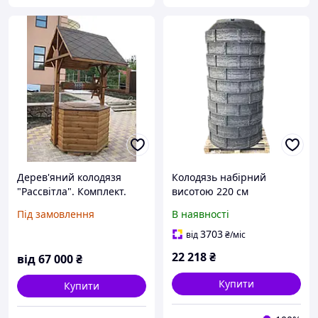
Дерев'яний колодязя
Колодязь набірний
"Рассвітла". Комплект.
висотою 220 см
Під замовлення
В наявності
3703
від
₴
/міс
22 218
₴
від
67 000
₴
Купити
Купити