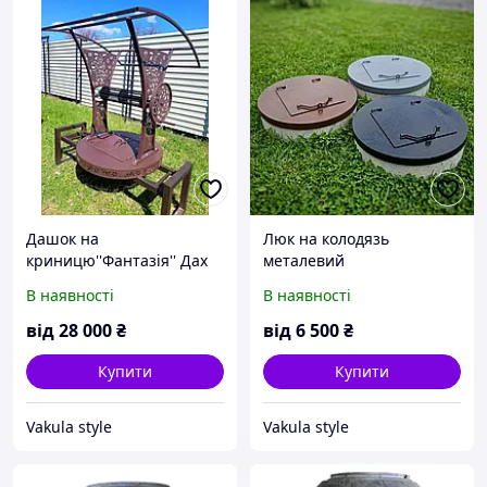
Дашок на
Люк на колодязь
криницю''Фантазія'' Дах
металевий
на колодязь. Криша на
В наявності
В наявності
криницю
від
28 000
₴
від
6 500
₴
Купити
Купити
Vakula style
Vakula style