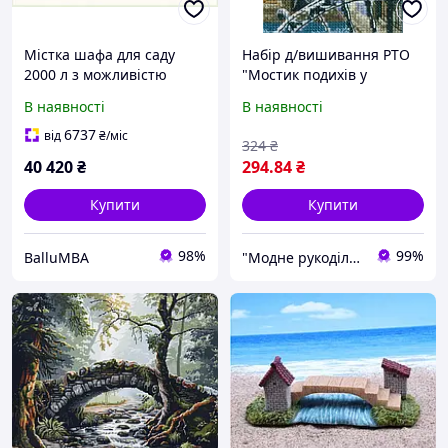
Містка шафа для саду
Набір д/вишивання РТО
2000 л з можливістю
"Мостик подихів у
замка, 857T985K0
Лопатинському саду"
В наявності
В наявності
6737
від
₴
/міс
324
₴
40 420
₴
294
.84
₴
Купити
Купити
98%
99%
BalluMBA
"Модне рукоділля"🧵