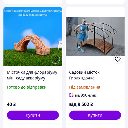
Місточки для флораріуму
Садовий місток
міні-саду акваріуму
Гирляндочка
мікроландшафту рокарію
Готово до відправки
Під замовлення
сукулентів Бежевий
950
від
₴
/міс
40
₴
від
9 502
₴
Купити
Купити