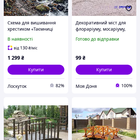
Схема для вишивання
Декоративний міст для
хрестиком «Таємниці
флораріуму, мосаріуму,
туманного лісу.
мінісаду, рокарія,
В наявності
Готово до відправки
Старовинний місток» (PDF
іоделізму, диорам
+ XSD, електронна)
130
від
₴
/міс
1 299
₴
99
₴
Купити
Купити
82%
100%
Лоскуток
Моя Доня