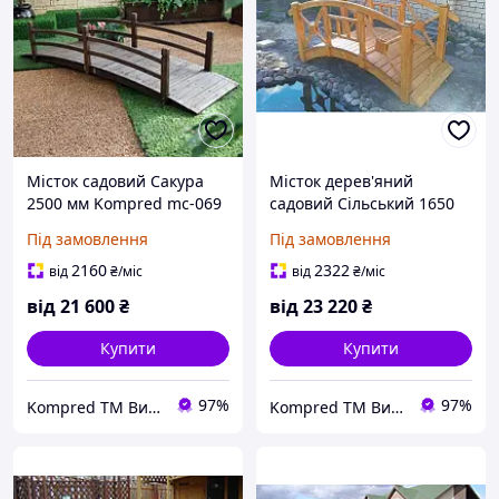
Місток садовий Сакура
Місток дерев'яний
2500 мм Kompred mc-069
садовий Сільський 1650
мм
Під замовлення
Під замовлення
2160
2322
від
₴
/міс
від
₴
/міс
від
21 600
₴
від
23 220
₴
Купити
Купити
97%
97%
Kompred TM Виробниче підприємство
Kompred TM Виробниче підприємство