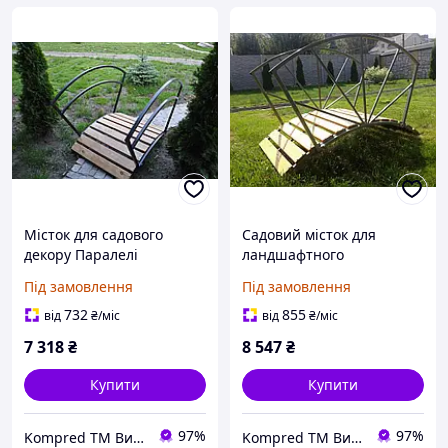
Місток для садового
Садовий місток для
декору Паралелі
ландшафтного
оформлення Сонечко
Під замовлення
Під замовлення
732
855
від
₴
/міс
від
₴
/міс
7 318
₴
8 547
₴
Купити
Купити
97%
97%
Kompred TM Виробниче підприємство
Kompred TM Виробниче підприємство