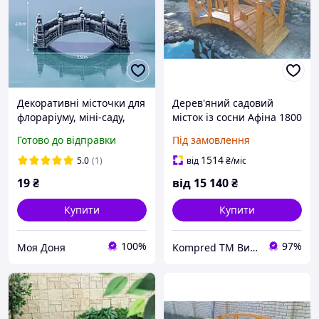
Декоративні місточки для
Дерев'яний садовий
флораріуму, міні-саду,
місток із сосни Афіна 1800
мікроландшафту
мм
Готово до відправки
Під замовлення
1514
5.0
(1)
від
₴
/міс
19
₴
від
15 140
₴
Купити
Купити
100%
97%
Моя Доня
Kompred TM Виробниче підприємство