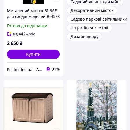
Садовий ділянка дизайн
Декоративний місток
Металевий місток BI-96F
для сходів моделей B-45FS
Садово паркові світильники 
і B-44 бренду MULTIKAT
Готово до відправки
Un jardin sur le toit
будівельні та садові сходи
9-BI-96F
442
від
₴
/міс
Дизайн двору
2 650
₴
Купити
91%
Pesticides.ua - Аграрна продукція і не тільки !!!