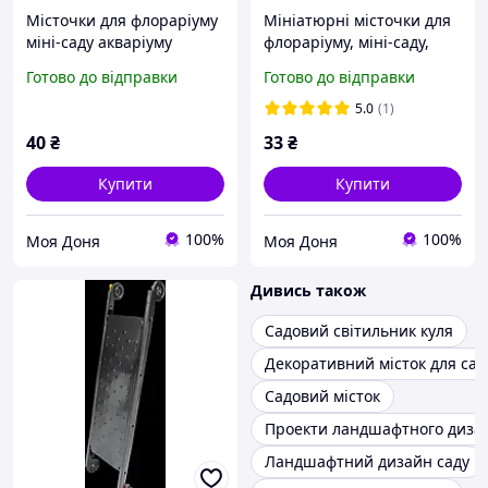
Місточки для флораріуму
Мініатюрні місточки для
міні-саду акваріуму
флораріуму, міні-саду,
мікроландшафту рокарію
моссаріуму, рокарію,
Готово до відправки
Готово до відправки
сукулентів
моделізму, діорам
5.0
(1)
40
₴
33
₴
Купити
Купити
100%
100%
Моя Доня
Моя Доня
Дивись також
Садовий світильник куля
Декоративний місток для сад
Садовий місток
Проекти ландшафтного диза
Ландшафтний дизайн саду