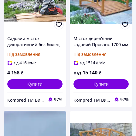
Садовий місток
Місток дерев'яний
декоративний без билец
садовий Прованс 1700 мм
Лесик
Під замовлення
Під замовлення
416
1514
від
₴
/міс
від
₴
/міс
4 158
₴
від
15 140
₴
Купити
Купити
97%
97%
Kompred TM Виробниче підприємство
Kompred TM Виробниче підприємство