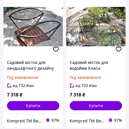
Садовий місток для
Садовий місток для
ландшафтного дизайну
водойми Класік
Овал
Під замовлення
Під замовлення
732
732
від
₴
/міс
від
₴
/міс
7 318
₴
7 318
₴
Купити
Купити
97%
97%
Kompred TM Виробниче підприємство
Kompred TM Виробниче підприємство