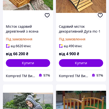
Місток садовий
Садовий місток
дерев'яний з ясена
декоративний Дуга mc-1
Камелот 1600 мм
Під замовлення
Під замовлення
6620
490
від
₴
/міс
від
₴
/міс
від
66 200
₴
від
4 900
₴
Купити
Купити
97%
97%
Kompred TM Виробниче підприємство
Kompred TM Виробниче підприємство