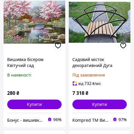
Вишивка бісером
Садовий місток
Квітучий сад
декоративний Дуга
В наявності
Під замовлення
732
від
₴
/міс
280
₴
7 318
₴
Купити
Купити
96%
97%
Бонус - вишивка бісером та хрестиком. Алмазна вишивка
Kompred TM Виробниче підприємство