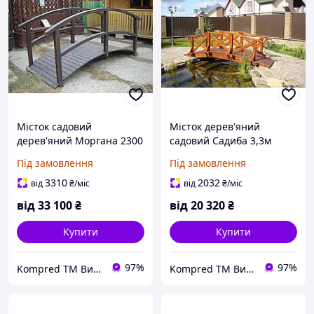
Місток садовий
Місток дерев'яний
дерев'яний Моргана 2300
садовий Садиба 3,3м
мм
Під замовлення
Під замовлення
3310
2032
від
₴
/міс
від
₴
/міс
від
33 100
₴
від
20 320
₴
Купити
Купити
97%
97%
Kompred TM Виробниче підприємство
Kompred TM Виробниче підприємство