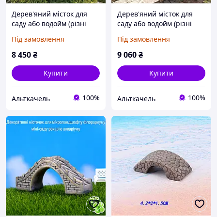
Дерев'яний місток для
Дерев'яний місток для
саду або водойм (різні
саду або водойм (різні
розміри на замовлення)
розміри на замовлення)
Під замовлення
Під замовлення
№1
№2
8 450
₴
9 060
₴
Купити
Купити
100%
100%
Альткачель
Альткачель