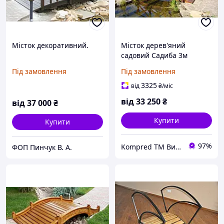
Місток декоративний.
Місток дерев'яний
садовий Садиба 3м
Під замовлення
Під замовлення
3325
від
₴
/міс
від
33 250
₴
від
37 000
₴
Купити
Купити
97%
Kompred TM Виробниче підприємство
ФОП Пинчук В. А.