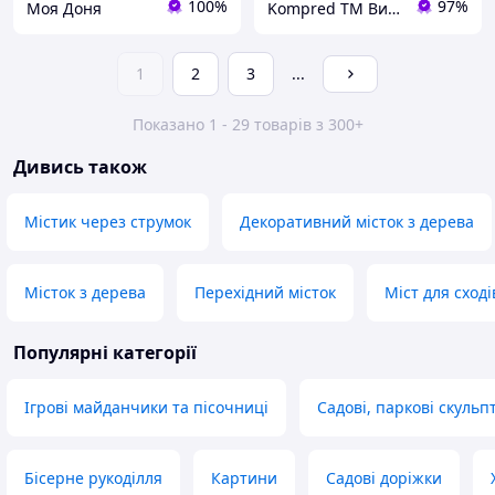
100%
97%
Моя Доня
Kompred TM Виробниче підприємство
1
2
3
...
Показано 1 - 29 товарів з 300+
Дивись також
Містик через струмок
Декоративний місток з дерева
Місток з дерева
Перехідний місток
Міст для сход
Популярні категорії
Ігрові майданчики та пісочниці
Садові, паркові скульп
Бісерне рукоділля
Картини
Садові доріжки