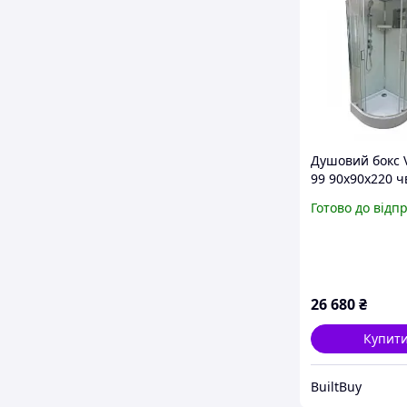
Душовий бокс 
99 90х90х220 ч
кола
Готово до відп
26 680
₴
Купит
BuiltBuy