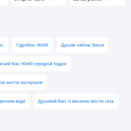
кс
Гідробокс 90х90
Душові кабіни, бокси
жний бокс 90х90 середній піддон
ою якістю матеріалів
еденням води
Душовий бокс із високою якістю скла