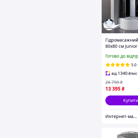
Гідромасажний
80x80 см Junior
без електронік
Готово до відп
душова кабіна
5.0
1340
від
₴
/міс
26 790
₴
13 395
₴
Купит
Интернет-магазин Строй Дом