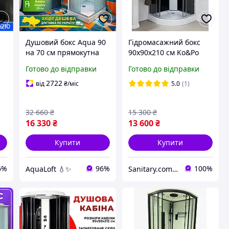
Душовий бокс Aqua 90
Гідромасажний бокс
на 70 см прямокутна
90x90х210 см Ko&Po
низька база 15 см
126 чорний душова
Готово до відправки
Готово до відправки
ий
матове скло розсувна
кабіна гідромасажна на
ш
для маленької ванної
низькому піддоні
2722
від
₴
/міс
5.0
(1)
32 660
₴
15 300
₴
16 330
₴
13 600
₴
Купити
Купити
6%
96%
100%
AquaLoft 💧✨
Sanitary.com.ua