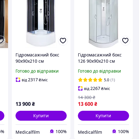
Гідромасажний бокс
Гідромасажний бокс
90х90х210 см
126 90x90х210 см
напівкруглий душова
матовий душова кабіна
Готово до відправки
Готово до відправки
кабіна на глибокому
розсувні двері на
е
піддоні із задніми
низькому піддоні
2317
від
₴
/міс
5.0
(1)
стеклами
2267
від
₴
/міс
14 300
₴
13 900
₴
13 600
₴
Купити
Купити
6%
100%
100%
Medicalfilm
Medicalfilm