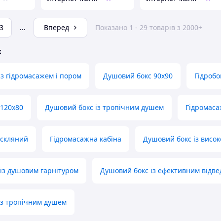
3
...
Вперед
Показано 1 - 29 товарів з 2000+
ж
 з гідромасажем і пором
Душовий бокс 90х90
Гідробо
120х80
Душовий бокс із тропічним душем
Гідромаса
 скляний
Гідромасажна кабіна
Душовий бокс із висок
із душовим гарнітуром
Душовий бокс із ефективним відв
 з тропічним душем