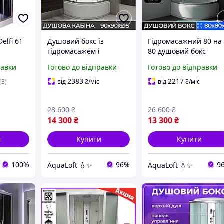
elfi 61
Душовий бокс із
Гідромасажний 80 на
гідромасажем і
80 душовий бокс
н
електронікою
Aqualoft для ванної
равки
Готово до відправки
Готово до відправки
90х90х215 см з високим
білий матовий висок
піддоном 40 см на
піддон тропічний ду
2383
2217
(3)
від
₴
/міс
від
₴
/міс
металевому каркасі
28 600
₴
26 600
₴
14 300
₴
13 300
₴
и
Купити
Купити
100%
96%
9
AquaLoft 💧✨
AquaLoft 💧✨