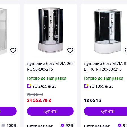
Душовий бокс VIVIA 265
Душовий бокс VIVIA 8
RC 90х90х215
BF RC R 120х80х215
лий,
Готово до відправки
Готово до відправки
іла
2455
1865
від
₴
/міс
від
₴
/міс
25 846
₴
24 553
.70
₴
18 654
₴
и
Купити
Купити
100%
92%
9
Інтернет-магазин дверей, сантехніки та меблів «Хутко»
Інтернет-магазин дверей, сантехніки та меблів «Хутко»