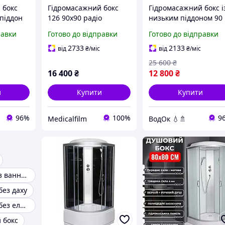
 бокс
Гідромасажний бокс
Гідромасажний бокс і
піддон
126 90x90 радіо
низьким піддоном 90
 скло
підсвічування витяжка
90 матовий Душова
равки
Готово до відправки
Готово до відправки
0 на 80
матове скло душова
кабіна 90 90 гідробок
кабіна з низьким
2733
2133
від
₴
/міс
від
₴
/міс
піддоном
25 600
₴
16 400
₴
12 800
₴
и
Купити
Купити
96%
100%
9
Medicalfilm
ВодОк 💧🚿
Душовий бокс з ванною
без даху
Душовий бокс без електроніки
 бокс