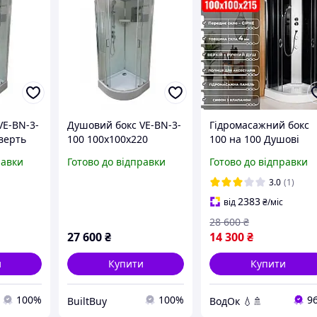
VE-BN-3-
Душовий бокс VE-BN-3-
Гідромасажний бокс
верть
100 100х100х220
100 на 100 Душові
чверть кола
бокси 100*100
равки
Готово до відправки
Готово до відправки
гідробокс низький
піддон 15 см тонован
3.0
(1)
скло
2383
від
₴
/міс
28 600
₴
27 600
₴
14 300
₴
и
Купити
Купити
100%
100%
9
BuiltBuy
ВодОк 💧🚿