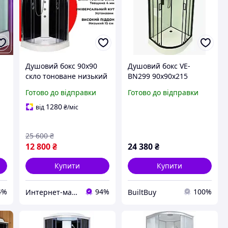
Душовий бокс 90x90
Душовий бокс VE-
скло тоноване низький
BN299 90х90х215
ва
піддон Гідромасажна
четверть кола прозоре
Готово до відправки
Готово до відправки
душова кабіна 90
скло
Гідробокс 90 дрібний
1280
від
₴
/міс
25 600
₴
12 800
₴
24 380
₴
Купити
Купити
4%
94%
100%
Интернет-магазин Строй Дом
BuiltBuy