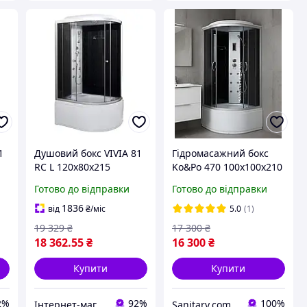
1
Душовий бокс VIVIA 81
Гідромасажний бокс
RC L 120х80х215
Ko&Po 470 100x100х210
см з електронікою
Готово до відправки
Готово до відправки
душовий бокс розсувні
двері душова кабіна з
1836
від
₴
/міс
5.0
(1)
піддоном
19 329
₴
17 300
₴
18 362
.55
₴
16 300
₴
Купити
Купити
2%
92%
100%
Інтернет-магазин дверей, сантехніки та меблів «Хутко»
Sanitary.com.ua