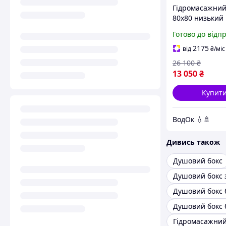
Гідромасажний
80х80 низький 
15 см тоноване
Готово до відп
Душові бокси 8
гідробокс
2175
від
₴
/міс
26 100
₴
13 050
₴
Купит
ВодОк 💧🚿
Дивись також
Душовий бокс
Душовий бокс 
Гідромасажний