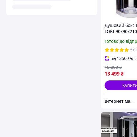
Душовий бокс D
LOKI 90x90x210
низький піддо
Готово до відп
тоноване скло
5.0
1350
від
₴
/міс
15 000
₴
13 499
₴
Купит
Інтернет магазин Астрей