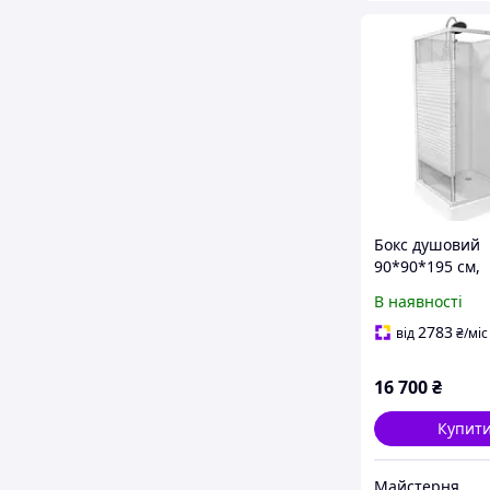
Бокс душовий
90*90*195 см,
квадратний, бі
В наявності
переднє скло б
смуга.
2783
від
₴
/міс
16 700
₴
Купит
Майстерня води