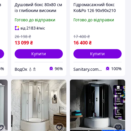
з
Душовий бокс 80х80 см
Гідромасажний бокс
із глибоким високим
Ko&Po 126 90x90х210
акриловим піддоном 40
см з електронікою
Готово до відправки
Готово до відправки
с
см сидінням тоноване
душовий бокс матове
скло розсувні двері
скло душова кабіна
2183
від
₴
/міс
Гідробокс
низьким піддоном
26 198
₴
17 400
₴
13 099
₴
16 400
₴
Купити
Купити
6%
96%
100%
ВодОк 💧🚿
Sanitary.com.ua