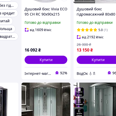
Душовий бокс без гідромасажу
Душовий бокс Vivia ECO
Душовий бокс
в кредит
95 CH RC 90х90х215
гідромасажний 80x80
см Vod-Ok білий з
китай
Готово до відправки
Готово до відправки
низьким піддоном
Польща
верхнім душем матов
1609
від
₴
/міс
5.0
(1)
скло
Душові бокси квадратні
2192
від
₴
/міс
26 300
₴
16 092
₴
13 150
₴
Купити
Купити
92%
9
Інтернет-магазин дверей, сантехніки та меблів «Хутко»
ВодОк 💧🚿