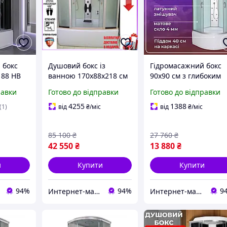
 бокс
Душовий бокс із
Гідромасажний бокс
 88 HB
ванною 170х88х218 см
90x90 см з глибоким
и
Atlantis 1107-A (XL)
піддоном 40 см душо
равки
Готово до відправки
Готово до відправки
кабіна гідробокс
4255
1388
(1)
від
₴
/міс
від
₴
/міс
85 100
₴
27 760
₴
42 550
₴
13 880
₴
и
Купити
Купити
94%
94%
9
Интернет-магазин Строй Дом
Интернет-магазин Строй Дом